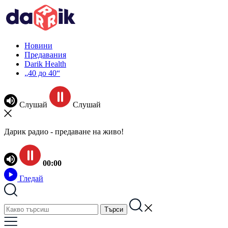
Новини
Предавания
Darik Health
„40 до 40“
Слушай
Слушай
Дарик радио - предаване на живо!
00:00
Гледай