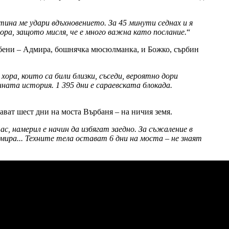
тина ме удари вдъхновението. За 45 минути седнах и я
хора, защото мисля, че е много важна като послание.
“
любени – Адмира, бошнячка мюсюлманка, и Божко, сърбин
ора, които са били близки, съседи, вероятно дори
нната история. 1 395 дни е сараевската блокада.
тават шест дни на моста Върбаня – на ничия земя.
ас, намерил е начин да избягат заедно. За съжаление в
дмира... Техните тела остават 6 дни на моста – не знаят