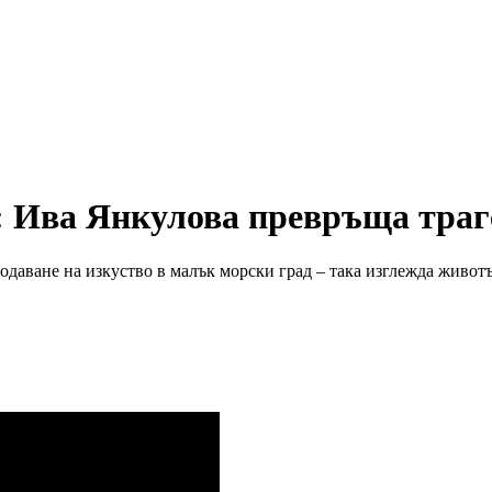
: Ива Янкулова превръща траг
одаване на изкуство в малък морски град – така изглежда живот