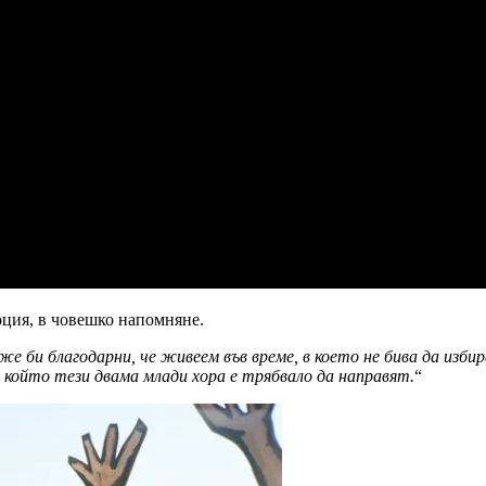
моция, в човешко напомняне.
оже би благодарни, че живеем във време, в което не бива да изб
 който тези двама млади хора е трябвало да направят.
“