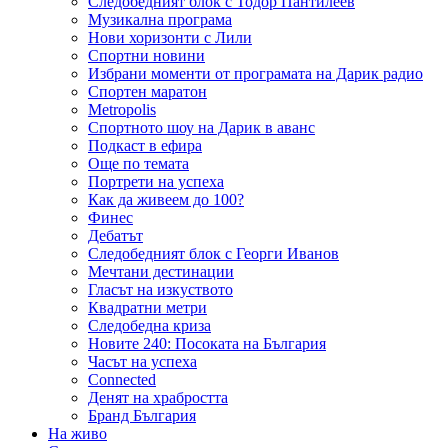
Следобедният блок с Тодор Пантилеев
Музикална програма
Нови хоризонти с Лили
Спортни новини
Избрани моменти от програмата на Дарик радио
Спортен маратон
Metropolis
Спортното шоу на Дарик в аванс
Подкаст в ефира
Още по темата
Портрети на успеха
Как да живеем до 100?
Финес
Дебатът
Следобедният блок с Георги Иванов
Мечтани дестинации
Гласът на изкуството
Квадратни метри
Следобедна криза
Новите 240: Посоката на България
Часът на успеха
Connected
Денят на храбростта
Бранд България
На живо