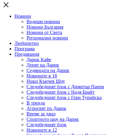
Новини
Водещи новини
Новини България
Новини от Света
Регионални новини
Любопитно
Програма
Предавания
Дарик Кафе
Денят на Дарик
Седмицата на Дарик
Новините в 18
Ники Кънчев Шоу
Следобедният блок с Димитър Панев
Следобедният блок с Надя Брайт
Следобедният блок с Гери Турийска
В тренда
Агросвят по Дарик
Време за джаз
Спортното шоу на Дарик
Следобедният блок
Новините в 12