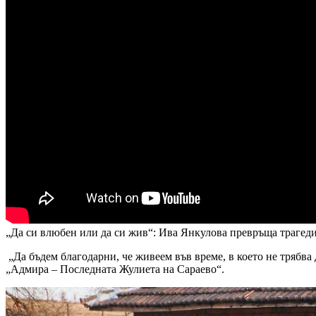
„Да си влюбен или да си жив“: Ива Янкулова превръща трагеди
„Да бъдем благодарни, че живеем във време, в което не трябва
„Адмира – Последната Жулиета на Сараево“.