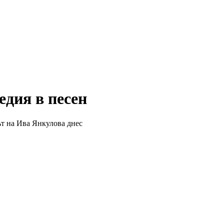
едия в песен
ът на Ива Янкулова днес