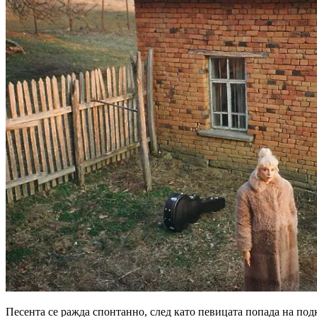
Песента се ражда спонтанно, след като певицата попада на под