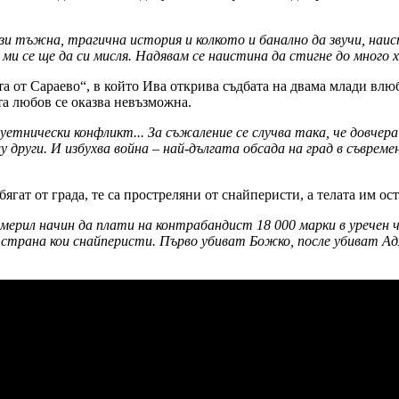
зи тъжна, трагична история и колкото и банално да звучи, наис
а ми се ще да си мисля. Надявам се наистина да стигне до много 
та от Сараево“, в който Ива открива съдбата на двама млади в
та любов се оказва невъзможна.
нически конфликт... За съжаление се случва така, че довчера х
 други. И избухва война – най-дългата обсада на град в съвреме
гат от града, те са простреляни от снайперисти, а телата им ос
мерил начин да плати на контрабандист 18 000 марки в уречен ч
оя страна кои снайперисти. Първо убиват Божко, после убиват А