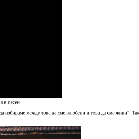
я в песен
 да избираме между това да сме влюбени и това да сме живи“. Та