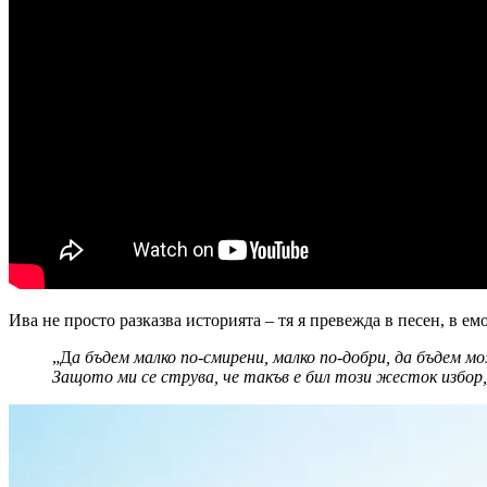
Ива не просто разказва историята – тя я превежда в песен, в е
„Д
а бъдем малко по-смирени, малко по-добри, да бъдем м
Защото ми се струва, че такъв е бил този жесток избор,