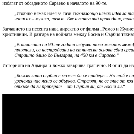
избягат от обсаденото Сараево в началото на 90-те.
„Изобщо нямах идея за тази тъжна
зобщо нямах идея за та
написах – музика, текст. Бях някакъв вид проводник, так
Заглавието на песента идва директно от филма „Ромео и Жулие
християнин. В разгара на войната между Босна и Сърбия тяхна
„В
началото на 90-те години избухва този жесток междует
приятели, са настройвани на етническа основа едни срещу
Страшно близо до България, на 450 км е Сараево.
“
aitohumanizetextconverter.c
Историята на Адмира и Божко завършва трагично. В опит да избя
„Б
ожко като сърбин е можел да се прибере... Но той е на
уречения час нещо се обърква. Стрелят, не се знае от к
откъде да ги приберат – от Сърбия ли, от Босна ли.
“