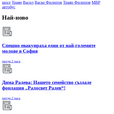
шосе
Траян
Васил
Васко Филипов
Траян Филипов
МВР
автобус
Най-ново
Спешно евакуираха един от най-големите
молове в София
преди 2 часа
Дима Радева: Нашето семейство създаде
фондация „Радосвет Радев“!
преди 2 часа