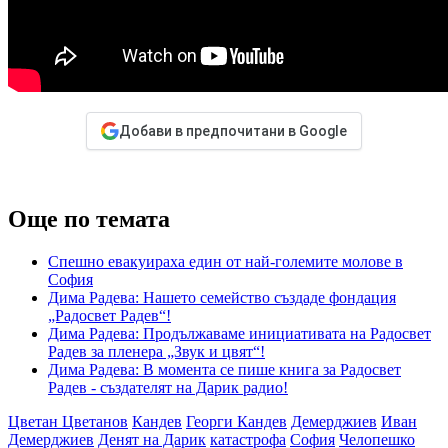
Добави в предпочитани в Google
Още по темата
Спешно евакуираха един от най-големите молове в
София
Дима Радева: Нашето семейство създаде фондация
„Радосвет Радев“!
Дима Радева: Продължаваме инициативата на Радосвет
Радев за пленера „Звук и цвят“!
Дима Радева: В момента се пише книга за Радосвет
Радев - създателят на Дарик радио!
Цветан Цветанов
Кандев
Георги Кандев
Демерджиев
Иван
Демерджиев
Денят на Дарик
катастрофа
София
Челопешко