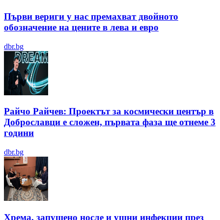
Първи вериги у нас премахват двойното
обозначение на цените в лева и евро
dbr.bg
Райчо Райчев: Проектът за космически център в
Доброславци е сложен, първата фаза ще отнеме 3
години
dbr.bg
Хрема, запушено носле и ушни инфекции през