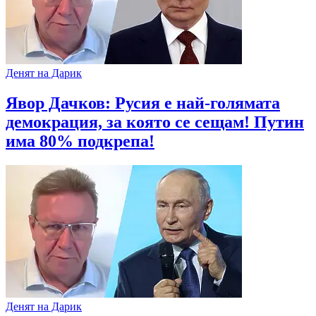
Денят на Дарик
Явор Дачков: Русия е най-голямата
демокрация, за която се сещам! Путин
има 80% подкрепа!
Денят на Дарик