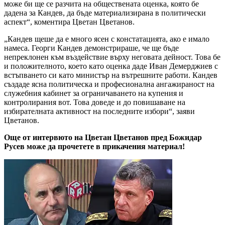
може би ще се разчита на обществената оценка, която бе
дадена за Кандев, да бъде материализирана в политически
аспект“, коментира Цветан Цветанов.
„Кандев щеше да е много ясен с констатацията, ако е имало
намеса. Георги Кандев демонстрираше, че ще бъде
непреклонен към въздействие върху неговата дейност. Това бе
и положителното, което като оценка даде Иван Демерджиев с
встъпването си като министър на вътрешните работи. Кандев
създаде ясна политическа и професионална ангажираност на
служебния кабинет за ограничаването на купения и
контролирания вот. Това доведе и до повишаване на
избирателната активност на последните избори“, заяви
Цветанов.
Още от интервюто на Цветан Цветанов пред Божидар
Русев може да прочетете в прикачения материал!