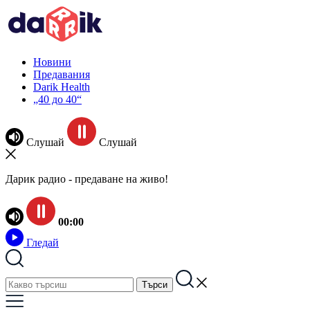
Новини
Предавания
Darik Health
„40 до 40“
Слушай
Слушай
Дарик радио - предаване на живо!
00:00
Гледай