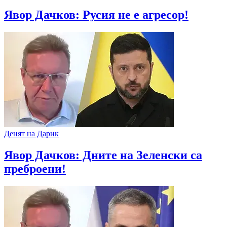
Явор Дачков: Русия не е агресор!
Денят на Дарик
Явор Дачков: Дните на Зеленски са
преброени!