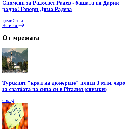
Спомени за Радосвет Радев - бащата на Дарик
радио! Говори Дима Радева
преди 2 часа
Всички
От мрежата
Турският "крал на дюнерите" плати 3 млн. евро
за сватбата на сина си в Италия (снимки)
dbr.bg