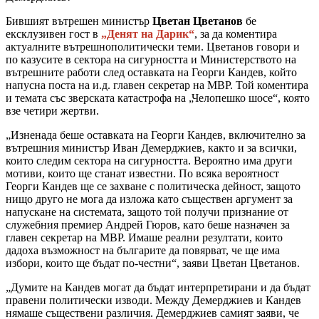
Бившият вътрешен министър
Цветан Цветанов
бе
ексклузивен гост в
„Денят на Дарик“
, за да коментира
актуалните вътрешнополитически теми. Цветанов говори и
по казусите в сектора на сигурността и Министерството на
вътрешните работи след оставката на Георги Кандев, който
напусна поста на и.д. главен секретар на МВР. Той коментира
и темата със зверската катастрофа на „Челопешко шосе“, която
взе четири жертви.
„Изненада беше оставката на Георги Кандев, включително за
вътрешния министър Иван Демерджиев, както и за всички,
които следим сектора на сигурността. Вероятно има други
мотиви, които ще станат известни. По всяка вероятност
Георги Кандев ще се захване с политическа дейност, защото
нищо друго не мога да изложа като съществен аргумент за
напускане на системата, защото той получи признание от
служебния премиер Андрей Гюров, като беше назначен за
главен секретар на МВР. Имаше реални резултати, които
дадоха възможност на българите да повярват, че ще има
избори, които ще бъдат по-честни“, заяви Цветан Цветанов.
„Думите на Кандев могат да бъдат интерпретирани и да бъдат
правени политически изводи. Между Демерджиев и Кандев
нямаше съществени различия. Демерджиев самият заяви, че