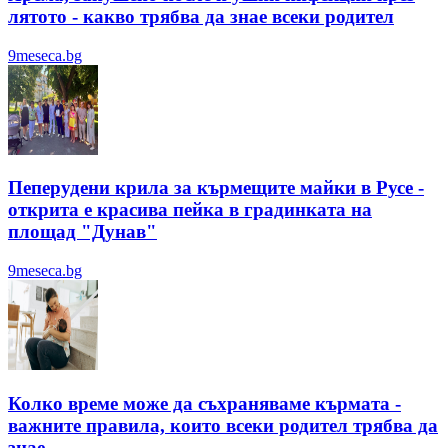
лятотo - какво трябва да знае всеки родител
9meseca.bg
Пеперудени крила за кърмещите майки в Русе -
открита е красива пейка в градинката на
площад "Дунав"
9meseca.bg
Колко време може да съхраняваме кърмата -
важните правила, които всеки родител трябва да
знае