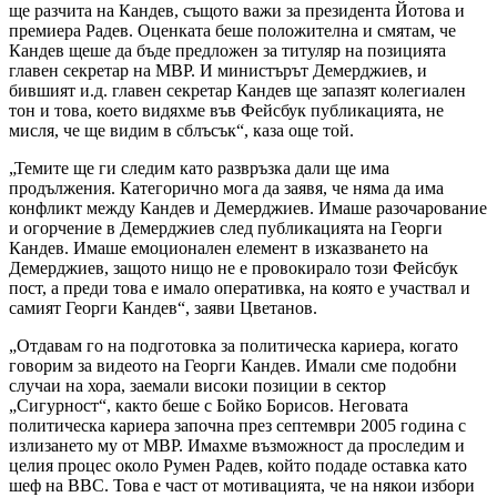
ще разчита на Кандев, същото важи за президента Йотова и
премиера Радев. Оценката беше положителна и смятам, че
Кандев щеше да бъде предложен за титуляр на позицията
главен секретар на МВР. И министърът Демерджиев, и
бившият и.д. главен секретар Кандев ще запазят колегиален
тон и това, което видяхме във Фейсбук публикацията, не
мисля, че ще видим в сблъсък“, каза още той.
„Темите ще ги следим като развръзка дали ще има
продължения. Категорично мога да заявя, че няма да има
конфликт между Кандев и Демерджиев. Имаше разочарование
и огорчение в Демерджиев след публикацията на Георги
Кандев. Имаше емоционален елемент в изказването на
Демерджиев, защото нищо не е провокирало този Фейсбук
пост, а преди това е имало оперативка, на която е участвал и
самият Георги Кандев“, заяви Цветанов.
„Отдавам го на подготовка за политическа кариера, когато
говорим за видеото на Георги Кандев. Имали сме подобни
случаи на хора, заемали високи позиции в сектор
„Сигурност“, както беше с Бойко Борисов. Неговата
политическа кариера започна през септември 2005 година с
излизането му от МВР. Имахме възможност да проследим и
целия процес около Румен Радев, който подаде оставка като
шеф на ВВС. Това е част от мотивацията, че на някои избори