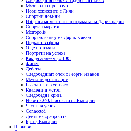
Следобедният блок с Тодор Пантилеев
Музикална програма
Нови хоризонти с Лили
Спортни новини
Избрани моменти от програмата на Дарик радио
Спортен маратон
Metropolis
Спортното шоу на Дарик в аванс
Подкаст в ефира
Още по темата
Портрети на успеха
Как да живеем до 100?
Финес
Дебатът
Следобедният блок с Георги Иванов
Мечтани дестинации
Гласът на изкуството
Квадратни метри
Следобедна криза
Новите 240: Посоката на България
Часът на успеха
Connected
Денят на храбростта
Бранд България
На живо