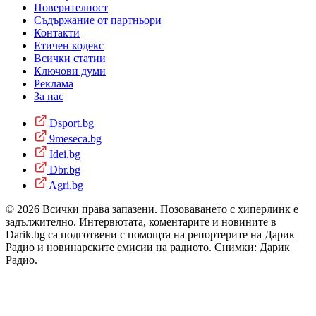
Поверителност
Съдържание от партньори
Контакти
Етичен кодекс
Всички статии
Ключови думи
Реклама
За нас
Dsport.bg
9meseca.bg
Idei.bg
Dbr.bg
Agri.bg
© 2026 Всички права запазени. Позоваването с хиперлинк е
задължително. Интервютата, коментарите и новините в
Darik.bg са подготвени с помощта на репортерите на Дарик
Радио и новинарските емисии на радиото. Снимки: Дарик
Радио.