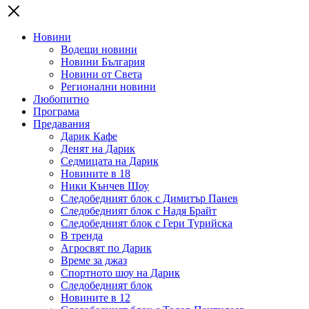
Новини
Водещи новини
Новини България
Новини от Света
Регионални новини
Любопитно
Програма
Предавания
Дарик Кафе
Денят на Дарик
Седмицата на Дарик
Новините в 18
Ники Кънчев Шоу
Следобедният блок с Димитър Панев
Следобедният блок с Надя Брайт
Следобедният блок с Гери Турийска
В тренда
Агросвят по Дарик
Време за джаз
Спортното шоу на Дарик
Следобедният блок
Новините в 12