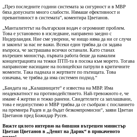
„През последните години системата за сигурност и в МВР
бяха допуснати много слабости. Нямаше ефективност и
превантивност в системата“, коментира Цветанов.
„Манталитетът на българския водач е огромният проблем.
Това е установено в изследване, направено заедно с
Нидерландия. Ние сме уверени, че нищо няма да ни се случи
и законът за нас не важи. Всеки един трябва да си задава
въпроса, че застрашава всички останали. Като станах
вътрешен министър, първата работа беше да намалим
концентрацията на тежки ПТП-та в посока към морето. Тогава
направихме насищане на полицейски патрули в критичните
моменти. Така паднаха и жертвите по пътищата. Това
означава, че трябва да има системен подход.“
„Бандата на „Калашниците“ е известна на МВР. Има
неадекватност на противодействието. Най-тревожното е, че
имаме 4 жертви и тежко ранени. Свидетелите са заплашвани,
това е недопустимо и МВР трябва да се съобрази с посланието
на премиера Радев и да бъдат безкомпромисни“, заяви Цветан
Цветанов пред Божидар Русев.
Вижте цялото интервю на бившия вътрешен министър
Цветан Цветанов в „Денят на Дарик“ в прикаченото
видео!