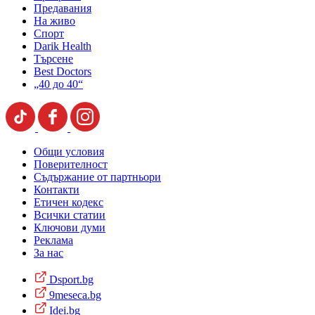
Предавания
На живо
Спорт
Darik Health
Търсене
Best Doctors
„40 до 40“
Общи условия
Поверителност
Съдържание от партньори
Контакти
Етичен кодекс
Всички статии
Ключови думи
Реклама
За нас
Dsport.bg
9meseca.bg
Idei.bg