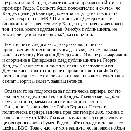
ще разчита на Кандев, същото важи за президента Йотова и
премиера Радев. Оценката беше положителна и смятам, че
Кандев щеше да бъде предложен за титуляр на позицията
главен секретар на МВР. И министърът Демерджиев, и
бившият и.д. главен секретар Кандев ще запазят колегиален
тон и това, което видяхме във Фейсбук публикацията, не
мисля, че ще видим в сблъсък“, каза още той.
„Темите ще ги следим като развръзка дали ще има
продължения. Категорично мога да заявя, че няма да има
конфликт между Кандев и Демерджиев. Имаше разочарование
и огорчение в Демерджиев след публикацията на Георги
Кандев. Имаше емоционален елемент в изказването на
Демерджиев, защото нищо не е провокирало този Фейсбук
пост, а преди това е имало оперативка, на която е участвал и
самият Георги Кандев“, заяви Цветанов.
„Отдавам го на подготовка за политическа кариера, когато
говорим за видеото на Георги Кандев. Имали сме подобни
случаи на хора, заемали високи позиции в сектор
„Сигурност“, както беше с Бойко Борисов. Неговата
политическа кариера започна през септември 2005 година с
излизането му от МВР. Имахме възможност да проследим и
целия процес около Румен Радев, който подаде оставка като
шеф на ВВС. Това е част от мотивацията, че на някои избори