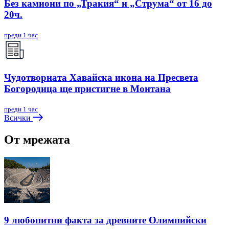
Без камиони по „Тракия“ и „Струма“ от 16 до
20ч.
преди 1 час
Чудотворната Хавайска икона на Пресвета
Богородица ще пристигне в Монтана
преди 1 час
Всички
От мрежата
9 любопитни факта за древните Олимпийски