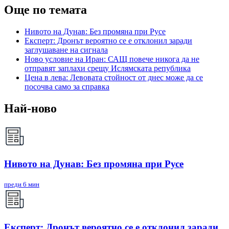
Още по темата
Нивото на Дунав: Без промяна при Русе
Експерт: Дронът вероятно се е отклонил заради
заглушаване на сигнала
Ново условие на Иран: САЩ повече никога да не
отправят заплахи срещу Ислямската република
Цена в лева: Левовата стойност от днес може да се
посочва само за справка
Най-ново
Нивото на Дунав: Без промяна при Русе
преди 6 мин
Експерт: Дронът вероятно се е отклонил заради