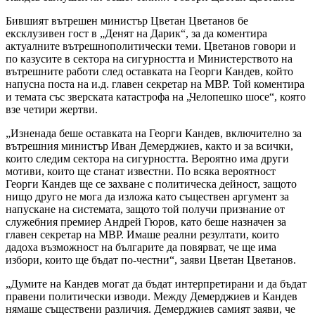
Бившият вътрешен министър Цветан Цветанов бе
ексклузивен гост в „Денят на Дарик“, за да коментира
актуалните вътрешнополитически теми. Цветанов говори и
по казусите в сектора на сигурността и Министерството на
вътрешните работи след оставката на Георги Кандев, който
напусна поста на и.д. главен секретар на МВР. Той коментира
и темата със зверската катастрофа на „Челопешко шосе“, която
взе четири жертви.
„Изненада беше оставката на Георги Кандев, включително за
вътрешния министър Иван Демерджиев, както и за всички,
които следим сектора на сигурността. Вероятно има други
мотиви, които ще станат известни. По всяка вероятност
Георги Кандев ще се захване с политическа дейност, защото
нищо друго не мога да изложа като съществен аргумент за
напускане на системата, защото той получи признание от
служебния премиер Андрей Гюров, като беше назначен за
главен секретар на МВР. Имаше реални резултати, които
дадоха възможност на българите да повярват, че ще има
избори, които ще бъдат по-честни“, заяви Цветан Цветанов.
„Думите на Кандев могат да бъдат интерпретирани и да бъдат
правени политически изводи. Между Демерджиев и Кандев
нямаше съществени различия. Демерджиев самият заяви, че