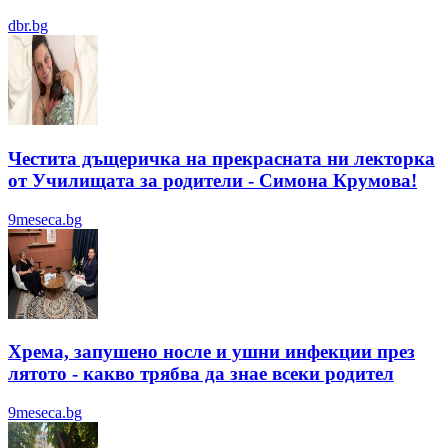
dbr.bg
Честита дъщеричка на прекрасната ни лекторка
от Училищата за родители - Симона Крумова!
9meseca.bg
Хрема, запушено носле и ушни инфекции през
лятотo - какво трябва да знае всеки родител
9meseca.bg