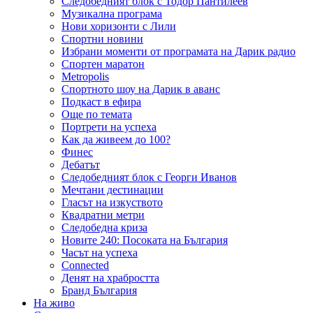
Следобедният блок с Тодор Пантилеев
Музикална програма
Нови хоризонти с Лили
Спортни новини
Избрани моменти от програмата на Дарик радио
Спортен маратон
Metropolis
Спортното шоу на Дарик в аванс
Подкаст в ефира
Още по темата
Портрети на успеха
Как да живеем до 100?
Финес
Дебатът
Следобедният блок с Георги Иванов
Мечтани дестинации
Гласът на изкуството
Квадратни метри
Следобедна криза
Новите 240: Посоката на България
Часът на успеха
Connected
Денят на храбростта
Бранд България
На живо