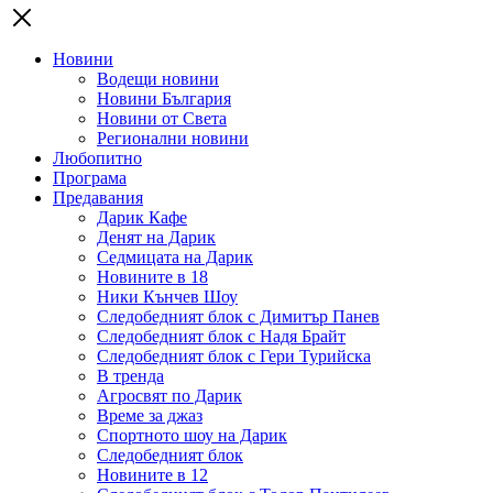
Новини
Водещи новини
Новини България
Новини от Света
Регионални новини
Любопитно
Програма
Предавания
Дарик Кафе
Денят на Дарик
Седмицата на Дарик
Новините в 18
Ники Кънчев Шоу
Следобедният блок с Димитър Панев
Следобедният блок с Надя Брайт
Следобедният блок с Гери Турийска
В тренда
Агросвят по Дарик
Време за джаз
Спортното шоу на Дарик
Следобедният блок
Новините в 12