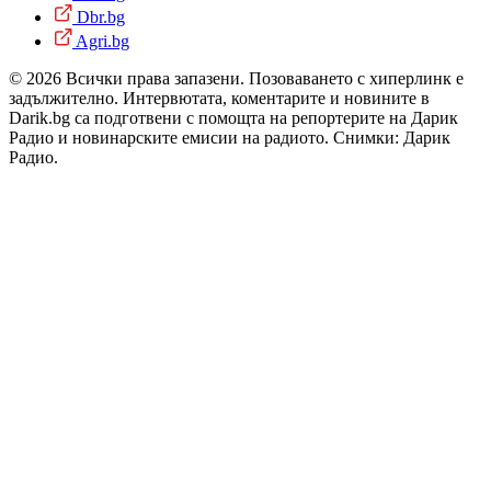
Dbr.bg
Agri.bg
© 2026 Всички права запазени. Позоваването с хиперлинк е
задължително. Интервютата, коментарите и новините в
Darik.bg са подготвени с помощта на репортерите на Дарик
Радио и новинарските емисии на радиото. Снимки: Дарик
Радио.