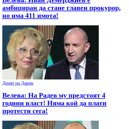
Велева: Иван Демерджиев е
амбициран да стане главен прокурор,
но има 411 имота!
Денят на Дарик
Велева: На Радев му предстоят 4
години власт! Няма кой да плати
протести сега!