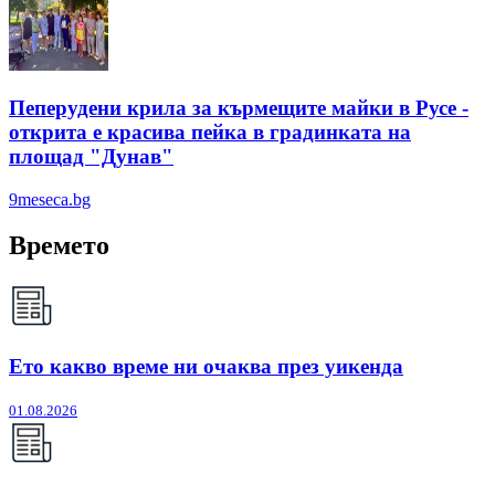
Пеперудени крила за кърмещите майки в Русе -
открита е красива пейка в градинката на
площад "Дунав"
9meseca.bg
Времето
Ето какво време ни очаква през уикенда
01.08.2026