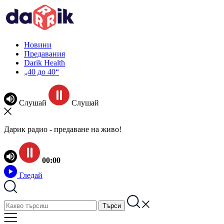
Новини
Предавания
Darik Health
„40 до 40“
Слушай
Слушай
Дарик радио - предаване на живо!
00:00
Гледай