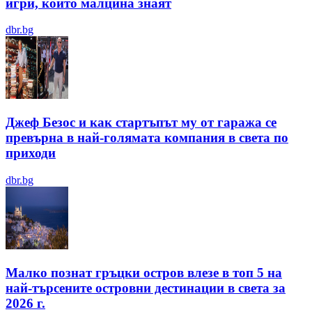
игри, които малцина знаят
dbr.bg
Джеф Безос и как стартъпът му от гаража се
превърна в най-голямата компания в света по
приходи
dbr.bg
Малко познат гръцки остров влезе в топ 5 на
най-търсените островни дестинации в света за
2026 г.