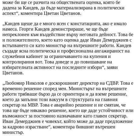
може би ще се разчита на обществената оценка, която бе
дадена за Кандев, да бъде материализирана в политически
аспект“, коментира Цветан Цветанов.
„Кандев щеше да е много ясен с констатацията, ако е имало
намеса. Георги Кандев демонстрираше, че ще бъде
непреклонен към въздействие върху неговата дейност. Това бе
и положителното, което като оценка даде Иван Демерджиев с
встъпването си като министър на вътрешните работи. Кандев
създаде ясна политическа и професионална ангажираност на
служебния кабинет за ограничаването на купения и
контролирания вот. Това доведе и до повишаване на
избирателната активност на последните избори“, заяви
Цветанов.
„Любомир Николов е доскорошният директор на СДВР. Това е
временно решение според мен. Министърът на вътрешните
работи трябваше бързо да се ориентира и да вземе решение,
което да запълни този вакуум в структурата на главния
секретар на МВР. Това е аварийно решение и не смятам, че
това ще бъде някакво решение, което ще даде устойчивост или
възможност за постоянно назначаване като главен секретар.
Иван Демерджиев е човекът, който може да даде предложение
за кадрово израстване“, коментира бившият вътрешен
министър.