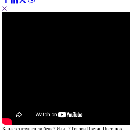
Кандев заглушен ли беше? Или...? Говори Цветан Цветанов