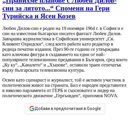
„Правихме планове с Любен Дилов-
син за лятото...“ Спомени на Гери
Турийска и Ясен Козев
Любен Дилов-син е роден на 19 ноември 1964 г. в София и е
син на известния български писател фантаст Любен Дилов.
Завършва журналистика в Софийския университет „Св.
Климент Охридски“, след което работи като редактор в
редица печатни издания. През 90-те години се утвърждава
като ключова фигура в създаването на едни от най-
популярните телевизионни предавания в България, сред които
„Ку ку“, „Каналето“ и „Хъшове“, оставили траен отпечатък
върху българската телевизионна култура.
Освен като сценарист и журналист, той е активен участник в
политическия живот на страната. Бил е народен представител
в няколко парламента от ГЕРБ и съосновател и лидер на
политическото движение „Гергьовден“, припомня NOVA.
Добави в предпочитани в Google