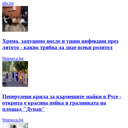
dbr.bg
Хрема, запушено носле и ушни инфекции през
лятотo - какво трябва да знае всеки родител
9meseca.bg
Пеперудени крила за кърмещите майки в Русе -
открита е красива пейка в градинката на
площад "Дунав"
9meseca.bg