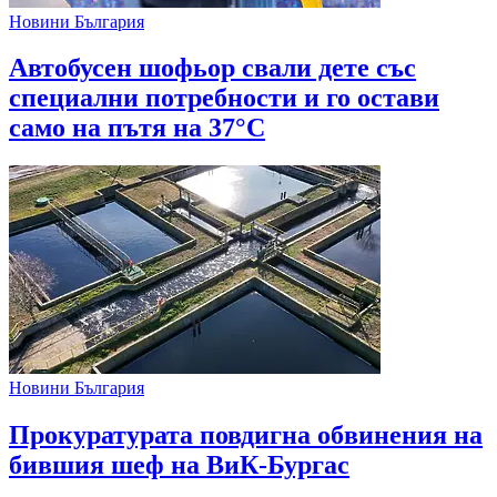
Новини България
Автобусен шофьор свали дете със
специални потребности и го остави
само на пътя на 37°C
Новини България
Прокуратурата повдигна обвинения на
бившия шеф на ВиК-Бургас