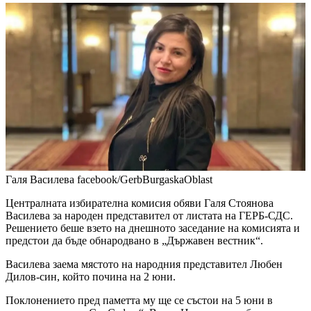
Галя Василева
facebook/GerbBurgaskaOblast
Централната избирателна комисия обяви Галя Стоянова
Василева за народен представител от листата на ГЕРБ-СДС.
Решението беше взето на днешното заседание на комисията и
предстои да бъде обнародвано в „Държавен вестник“.
Василева заема мястото на народния представител Любен
Дилов-син, който почина на 2 юни.
Поклонението пред паметта му ще се състои на 5 юни в