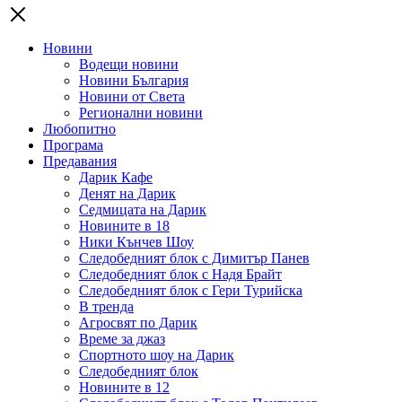
Новини
Водещи новини
Новини България
Новини от Света
Регионални новини
Любопитно
Програма
Предавания
Дарик Кафе
Денят на Дарик
Седмицата на Дарик
Новините в 18
Ники Кънчев Шоу
Следобедният блок с Димитър Панев
Следобедният блок с Надя Брайт
Следобедният блок с Гери Турийска
В тренда
Агросвят по Дарик
Време за джаз
Спортното шоу на Дарик
Следобедният блок
Новините в 12