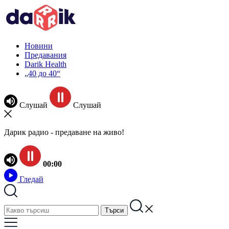
Новини
Предавания
Darik Health
„40 до 40“
Слушай
Слушай
Дарик радио - предаване на живо!
00:00
Гледай