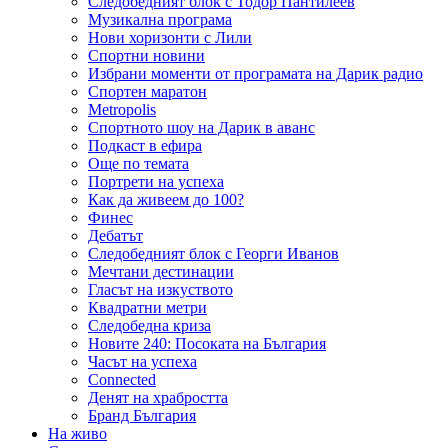
Следобедният блок с Тодор Пантилеев
Музикална програма
Нови хоризонти с Лили
Спортни новини
Избрани моменти от програмата на Дарик радио
Спортен маратон
Metropolis
Спортното шоу на Дарик в аванс
Подкаст в ефира
Още по темата
Портрети на успеха
Как да живеем до 100?
Финес
Дебатът
Следобедният блок с Георги Иванов
Мечтани дестинации
Гласът на изкуството
Квадратни метри
Следобедна криза
Новите 240: Посоката на България
Часът на успеха
Connected
Денят на храбростта
Бранд България
На живо