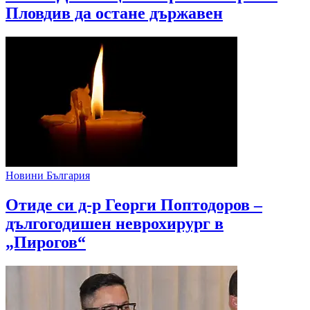
Пловдив да остане държавен
Новини България
Отиде си д-р Георги Поптодоров –
дългогодишен неврохирург в
„Пирогов“