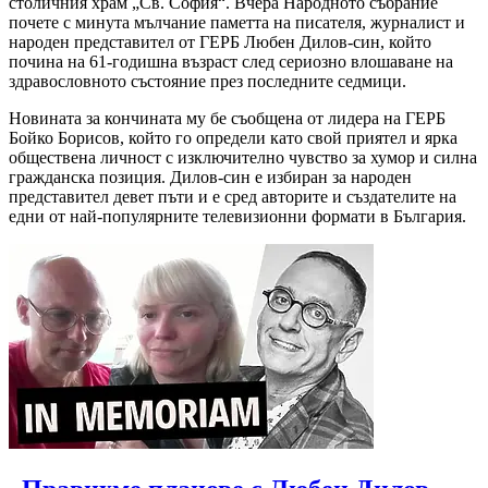
столичния храм „Св. София“. Вчера Народното събрание
почете с минута мълчание паметта на писателя, журналист и
народен представител от ГЕРБ Любен Дилов-син, който
почина на 61-годишна възраст след сериозно влошаване на
здравословното състояние през последните седмици.
Новината за кончината му бе съобщена от лидера на ГЕРБ
Бойко Борисов, който го определи като свой приятел и ярка
обществена личност с изключително чувство за хумор и силна
гражданска позиция. Дилов-син е избиран за народен
представител девет пъти и е сред авторите и създателите на
едни от най-популярните телевизионни формати в България.