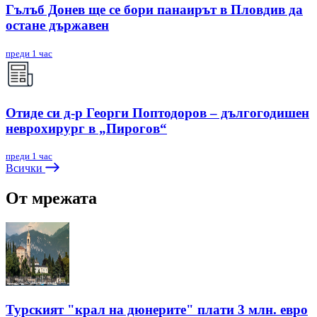
Гълъб Донев ще се бори панаирът в Пловдив да
остане държавен
преди 1 час
Отиде си д-р Георги Поптодоров – дългогодишен
неврохирург в „Пирогов“
преди 1 час
Всички
От мрежата
Турският "крал на дюнерите" плати 3 млн. евро