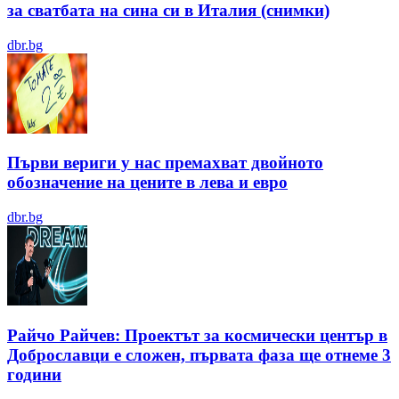
за сватбата на сина си в Италия (снимки)
dbr.bg
Първи вериги у нас премахват двойното
обозначение на цените в лева и евро
dbr.bg
Райчо Райчев: Проектът за космически център в
Доброславци е сложен, първата фаза ще отнеме 3
години