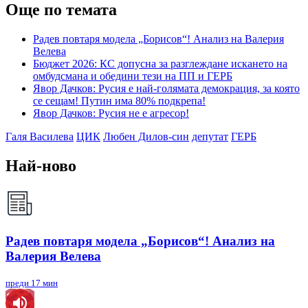
Още по темата
Радев повтаря модела „Борисов“! Анализ на Валерия
Велева
Бюджет 2026: КС допусна за разглеждане искането на
омбудсмана и обедини тези на ПП и ГЕРБ
Явор Дачков: Русия е най-голямата демокрация, за която
се сещам! Путин има 80% подкрепа!
Явор Дачков: Русия не е агресор!
Галя Василева
ЦИК
Любен Дилов-син
депутат
ГЕРБ
Най-ново
Радев повтаря модела „Борисов“! Анализ на
Валерия Велева
преди 17 мин