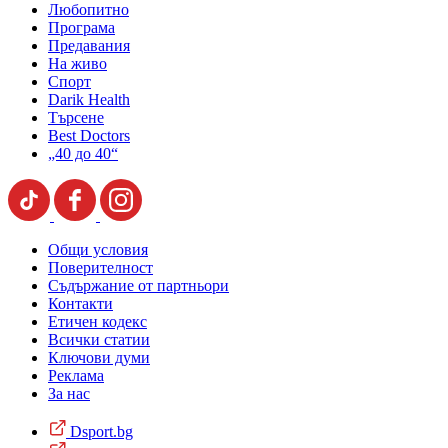
Любопитно
Програма
Предавания
На живо
Спорт
Darik Health
Търсене
Best Doctors
„40 до 40“
Общи условия
Поверителност
Съдържание от партньори
Контакти
Етичен кодекс
Всички статии
Ключови думи
Реклама
За нас
Dsport.bg