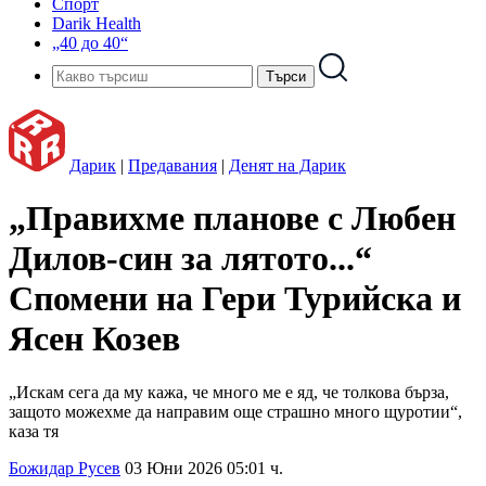
Спорт
Darik Health
„40 до 40“
Дарик
|
Предавания
|
Денят на Дарик
„Правихме планове с Любен
Дилов-син за лятото...“
Спомени на Гери Турийска и
Ясен Козев
„Искам сега да му кажа, че много ме е яд, че толкова бърза,
защото можехме да направим още страшно много щуротии“,
каза тя
Божидар Русев
03 Юни 2026 05:01 ч.