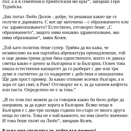
път, а и в семейния и приятелския ми кръг“, завърши Гери
Турийска.
„Бях питал Любо Дилов - добре, ти решаваш какво ще се
получи в държавата. С кое ще започнеш – с образованието или
със здравеопазването? Естествено, отговорът беше: „С
образованието“, защото няма никакво здравеопазване, ако
няма образование“, заяви Козев.
„Той като политик беше супер. Трябва да ви кажа, че
независимо на коя партийна абревиатура принадлежеше, той
и още двама-трима души бяха единствените, които си даваха
сметка какво е ценно за българина и за България. Освен това
имаха естествения капацитет да го разберат с две или три
думи и съответно да го подкрепят с действия и инициативи.
Ще дам прост пример. За какво отиваме всички българи, а и
хора от цял свят, в Рим? Отговорът не е, за да хапнем кюфтета
или паста. Определено не е за това.“
„И по този път можем да си говорим какво би било добре да
направим, за да идват хората в България. Всяко нещо в
България е с две-три хиляди години по-старо от много други
неща по света. Това не е най-важното, но има своето значение.
И това беше пътят на Любо“, завърши Козев.
Какво още споделиха те, чуйте във видеото!