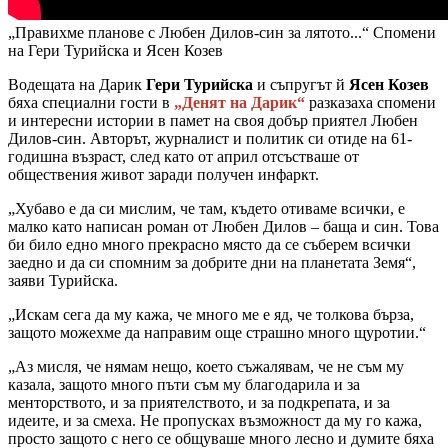
„Правихме планове с Любен Дилов-син за лятото...“ Спомени
на Гери Турийска и Ясен Козев
Водещата на Дарик
Гери Турийска
и съпругът й
Ясен Козев
бяха специални гости в
„Денят на Дарик“
разказаха спомени
и интересни истории в памет на своя добър приятел Любен
Дилов-син. Авторът, журналист и политик си отиде на 61-
годишна възраст, след като от април отсъстваше от
обществения живот заради получен инфаркт.
„Хубаво е да си мислим, че там, където отиваме всички, е
малко като написан роман от Любен Дилов – баща и син. Това
би било едно много прекрасно място да се съберем всички
заедно и да си спомним за добрите дни на планетата Земя“,
заяви Турийска.
„Искам сега да му кажа, че много ме е яд, че толкова бърза,
защото можехме да направим още страшно много щуротии.“
„Аз мисля, че нямам нещо, което съжалявам, че не съм му
казала, защото много пъти съм му благодарила и за
менторството, и за приятелството, и за подкрепата, и за
идеите, и за смеха. Не пропусках възможност да му го кажа,
просто защото с него се общуваше много лесно и думите бяха