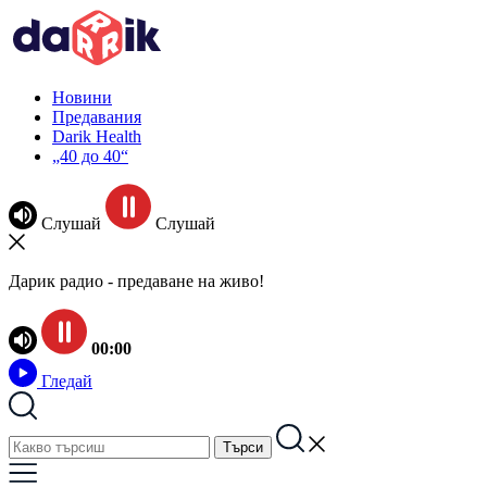
Новини
Предавания
Darik Health
„40 до 40“
Слушай
Слушай
Дарик радио - предаване на живо!
00:00
Гледай