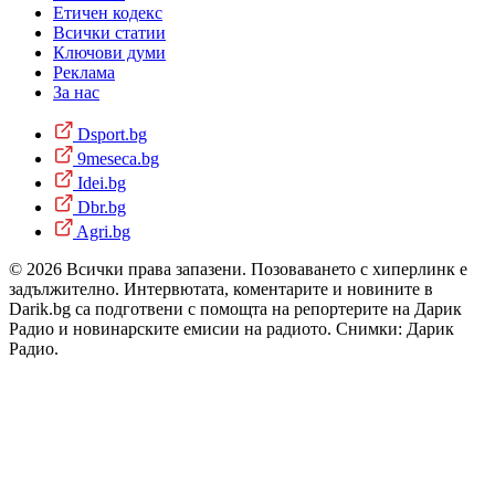
Етичен кодекс
Всички статии
Ключови думи
Реклама
За нас
Dsport.bg
9meseca.bg
Idei.bg
Dbr.bg
Agri.bg
© 2026 Всички права запазени. Позоваването с хиперлинк е
задължително. Интервютата, коментарите и новините в
Darik.bg са подготвени с помощта на репортерите на Дарик
Радио и новинарските емисии на радиото. Снимки: Дарик
Радио.