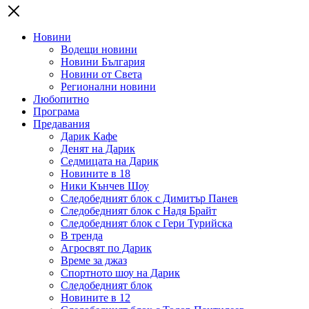
Новини
Водещи новини
Новини България
Новини от Света
Регионални новини
Любопитно
Програма
Предавания
Дарик Кафе
Денят на Дарик
Седмицата на Дарик
Новините в 18
Ники Кънчев Шоу
Следобедният блок с Димитър Панев
Следобедният блок с Надя Брайт
Следобедният блок с Гери Турийска
В тренда
Агросвят по Дарик
Време за джаз
Спортното шоу на Дарик
Следобедният блок
Новините в 12