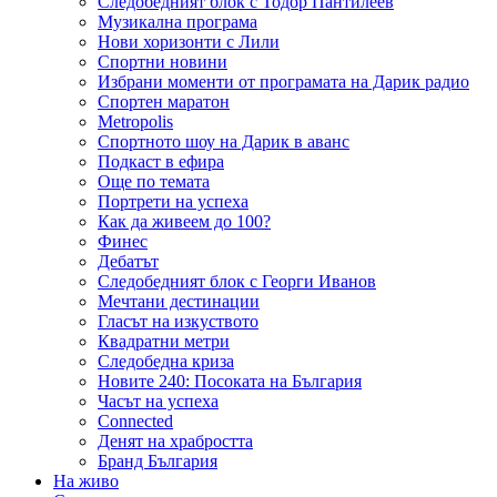
Следобедният блок с Тодор Пантилеев
Музикална програма
Нови хоризонти с Лили
Спортни новини
Избрани моменти от програмата на Дарик радио
Спортен маратон
Metropolis
Спортното шоу на Дарик в аванс
Подкаст в ефира
Още по темата
Портрети на успеха
Как да живеем до 100?
Финес
Дебатът
Следобедният блок с Георги Иванов
Мечтани дестинации
Гласът на изкуството
Квадратни метри
Следобедна криза
Новите 240: Посоката на България
Часът на успеха
Connected
Денят на храбростта
Бранд България
На живо