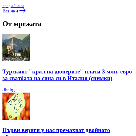
преди 2 часа
Всички
От мрежата
Турският "крал на дюнерите" плати 3 млн. евро
за сватбата на сина си в Италия (снимки)
dbr.bg
Първи вериги у нас премахват двойното