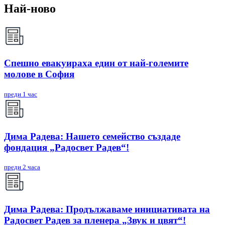
Най-ново
Спешно евакуираха един от най-големите
молове в София
преди 1 час
Дима Радева: Нашето семейство създаде
фондация „Радосвет Радев“!
преди 2 часа
Дима Радева: Продължаваме инициативата на
Радосвет Радев за пленера „Звук и цвят“!