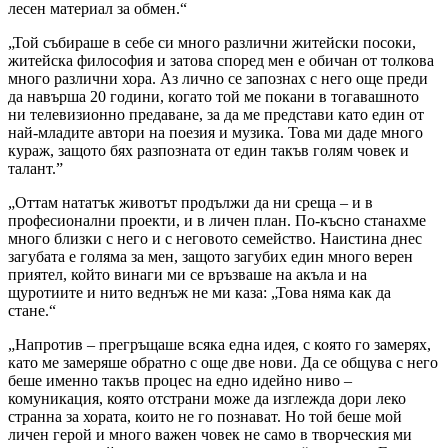
лесен материал за обмен.“
„Той събираше в себе си много различни житейски посоки,
житейска философия и затова според мен е обичан от толкова
много различни хора. Аз лично се запознах с него още преди
да навърша 20 години, когато той ме покани в тогавашното
ни телевизионно предаване, за да ме представи като един от
най-младите автори на поезия и музика. Това ми даде много
кураж, защото бях разпозната от един такъв голям човек и
талант.”
„Оттам нататък животът продължи да ни среща – и в
професионални проекти, и в личен план. По-късно станахме
много близки с него и с неговото семейство. Наистина днес
загубата е голяма за мен, защото загубих един много верен
приятел, който винаги ми се връзваше на акъла и на
щуротиите и нито веднъж не ми каза: „Това няма как да
стане.“
„Напротив – прегръщаше всяка една идея, с която го замерях,
като ме замеряше обратно с още две нови. Да се общува с него
беше именно такъв процес на едно идейно ниво –
комуникация, която отстрани може да изглежда дори леко
странна за хората, които не го познават. Но той беше мой
личен герой и много важен човек не само в творческия ми