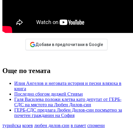
Добави в предпочитани в Google
Още по темата
Илия Ангелов и неговата история и песни влязоха в
книга
Последно сбогом диджей Стивън
Галя Василева положи клетва като депутат от ГЕРБ-
СДС на мястото на Любен Дилов-син
ГЕРБ-СДС предлага Любен Дилов-син посмъртно за
почетен гражданин на София
турийска
козев
любен дилов-син
в памет
спомени