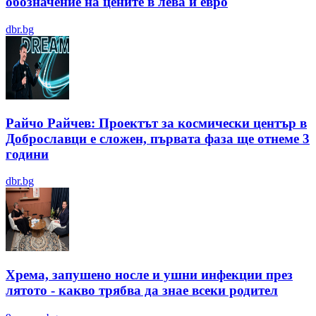
обозначение на цените в лева и евро
dbr.bg
Райчо Райчев: Проектът за космически център в
Доброславци е сложен, първата фаза ще отнеме 3
години
dbr.bg
Хрема, запушено носле и ушни инфекции през
лятотo - какво трябва да знае всеки родител