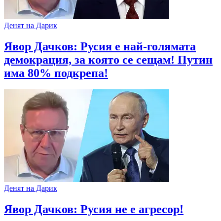
Денят на Дарик
Явор Дачков: Русия е най-голямата
демокрация, за която се сещам! Путин
има 80% подкрепа!
Денят на Дарик
Явор Дачков: Русия не е агресор!