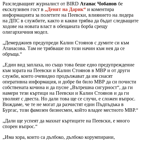
Разследващият журналист от BIRD
Атанас Чобанов
бе
ексклузивен гост в
„Денят на Дарик“
и коментира
информацията за полетите на Пеевски, влиянието на лидера
на ДПС в службите, както и какви трябва да бъдат следващите
ходове на новата власт в обещаната борба срещу
олигархичния модел.
„Демерджиев предупреди Калин Стоянов с думите си към
Атанасова. Там не трябваше по този начин към нея да се
обръща.“
„Един вид заплаха, но също това беше едно предупреждение
към хората на Пеевски и Калин Стоянов в МВР и от други
служби, които очевидно продължават да им снасят
оперативна информация, и добре би било МВР да си почисти
собствената кочина и да пусне „Вътрешна сигурност“, да ги
намери тези къртици на Пеевски и Калин Стоянов и да ги
уволнят с двеста. Но дали това ще се случи, е сложен въпрос.
Виждаме, че те не могат да разчистят един Пъдпъдъка в
Бургас, този фамозен бизнесмен, който владее местното МВР.“
„Дали ще успеят да махнат къртиците на Пеевски, е много
спорен въпрос.“
„Има хора, които са дълбоко, дълбоко корумпирани,