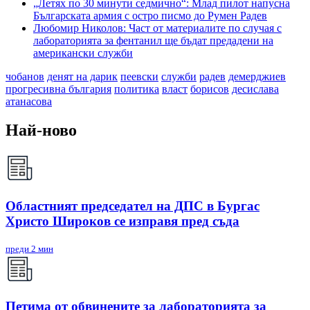
„Летях по 30 минути седмично“: Млад пилот напусна
Българската армия с остро писмо до Румен Радев
Любомир Николов: Част от материалите по случая с
лабораторията за фентанил ще бъдат предадени на
американски служби
чобанов
денят на дарик
пеевски
служби
радев
демерджиев
прогресивна българия
политика
власт
борисов
десислава
атанасова
Най-ново
Областният председател на ДПС в Бургас
Христо Широков се изправя пред съда
преди 2 мин
Петима от обвинените за лабораторията за