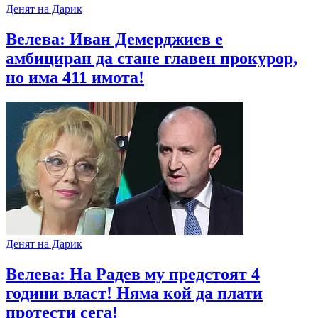
Денят на Дарик
Велева: Иван Демерджиев е
амбициран да стане главен прокурор,
но има 411 имота!
Денят на Дарик
Велева: На Радев му предстоят 4
години власт! Няма кой да плати
протести сега!