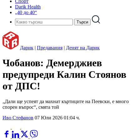
Спорт
Darik Health
„40 до 40“
Дарик
|
Предавания
|
Денят на Дарик
Чобанов: Демерджиев
предупреди Калин Стоянов
от ДПС!
„Дали ще успеят да махнат къртиците на Пеевски, е много
спорен въпрос“, смята той
Иво Стефанов
07 Юли 2026 01:04 ч.