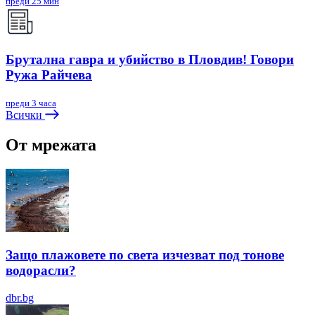
преди 25 мин
Брутална гавра и убийство в Пловдив! Говори
Ружа Райчева
преди 3 часа
Всички
От мрежата
Защо плажовете по света изчезват под тонове
водорасли?
dbr.bg