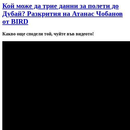
Кой може да трие данни за полети до
Дубай? Разкрития на Атанас Чобанов
от BIRD
Какво още сподели той, чуйте във видеото!