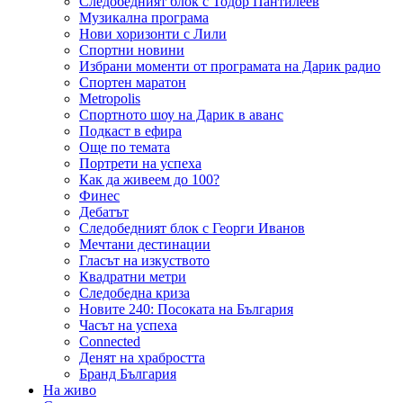
Следобедният блок с Тодор Пантилеев
Музикална програма
Нови хоризонти с Лили
Спортни новини
Избрани моменти от програмата на Дарик радио
Спортен маратон
Metropolis
Спортното шоу на Дарик в аванс
Подкаст в ефира
Още по темата
Портрети на успеха
Как да живеем до 100?
Финес
Дебатът
Следобедният блок с Георги Иванов
Мечтани дестинации
Гласът на изкуството
Квадратни метри
Следобедна криза
Новите 240: Посоката на България
Часът на успеха
Connected
Денят на храбростта
Бранд България
На живо