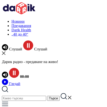
Новини
Предавания
Darik Health
„40 до 40“
Слушай
Слушай
Дарик радио - предаване на живо!
00:00
Гледай