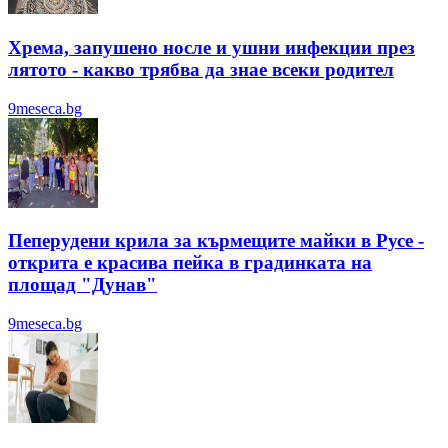
Хрема, запушено носле и ушни инфекции през
лятотo - какво трябва да знае всеки родител
9meseca.bg
Пеперудени крила за кърмещите майки в Русе -
открита е красива пейка в градинката на
площад "Дунав"
9meseca.bg