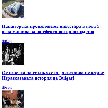
Панагюрски производител инвестира в нова 5-
осна машина за по-ефективно производство
dbr.bg
От пепелта на гръцко село до световна империя:
Неразказаната история на Bulgari
dbr.bg