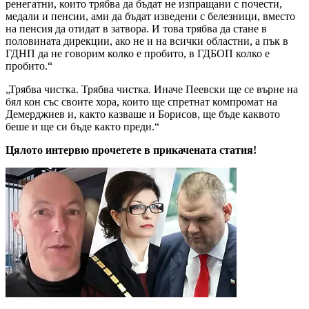
ренегатни, които трябва да бъдат не изпращани с почести,
медали и пенсии, ами да бъдат изведени с белезници, вместо
на пенсия да отидат в затвора. И това трябва да стане в
половината дирекции, ако не и на всички областни, а пък в
ГДНП да не говорим колко е пробито, в ГДБОП колко е
пробито.“
„Трябва чистка. Трябва чистка. Иначе Пеевски ще се върне на
бял кон със своите хора, които ще спретнат компромат на
Демерджиев и, както казваше и Борисов, ще бъде каквото
беше и ще си бъде както преди.“
Цялото интервю прочетете в прикачената статия!