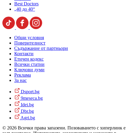
Best Doctors
„40 до 40“
Общи условия
Поверителност
Съдържание от партньори
Контакти
Етичен кодекс
Всички статии
Ключови думи
Реклама
За нас
Dsport.bg
9meseca.bg
Idei.bg
Dbr.bg
Agri.bg
© 2026 Всички права запазени. Позоваването с хиперлинк е