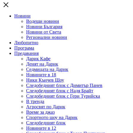
Новини
Водещи новини
Новини България
Новини от Света
Регионални новини
Любопитно
Програма
Предавания
Дарик Кафе
Денят на Дарик
Седмицата на Дарик
Новините в 18
Ники Кънчев Шоу
Следобедният блок с Димитър Панев
Следобедният блок с Надя Брайт
Следобедният блок с Гери Турийска
В тренда
Агросвят по Дарик
Време за джаз
Спортното шоу на Дарик
Следобедният блок
Новините в 12