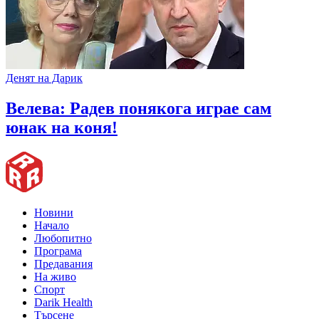
Денят на Дарик
Велева: Радев понякога играе сам
юнак на коня!
Новини
Начало
Любопитно
Програма
Предавания
На живо
Спорт
Darik Health
Търсене