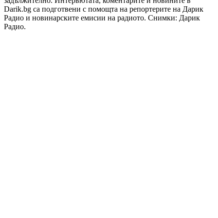
задължително. Интервютата, коментарите и новините в
Darik.bg са подготвени с помощта на репортерите на Дарик
Радио и новинарските емисии на радиото. Снимки: Дарик
Радио.