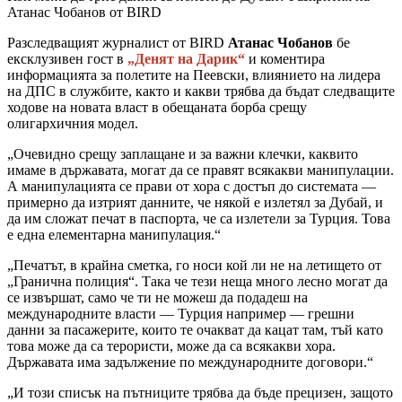
Атанас Чобанов от BIRD
Разследващият журналист от BIRD
Атанас Чобанов
бе
ексклузивен гост в
„Денят на Дарик“
и коментира
информацията за полетите на Пеевски, влиянието на лидера
на ДПС в службите, както и какви трябва да бъдат следващите
ходове на новата власт в обещаната борба срещу
олигархичния модел.
„Очевидно срещу заплащане и за важни клечки, каквито
имаме в държавата, могат да се правят всякакви манипулации.
А манипулацията се прави от хора с достъп до системата —
примерно да изтрият данните, че някой е излетял за Дубай, и
да им сложат печат в паспорта, че са излетели за Турция. Това
е една елементарна манипулация.“
„Печатът, в крайна сметка, го носи кой ли не на летището от
„Гранична полиция“. Така че тези неща много лесно могат да
се извършат, само че ти не можеш да подадеш на
международните власти — Турция например — грешни
данни за пасажерите, които те очакват да кацат там, тъй като
това може да са терористи, може да са всякакви хора.
Държавата има задължение по международните договори.“
„И този списък на пътниците трябва да бъде прецизен, защото