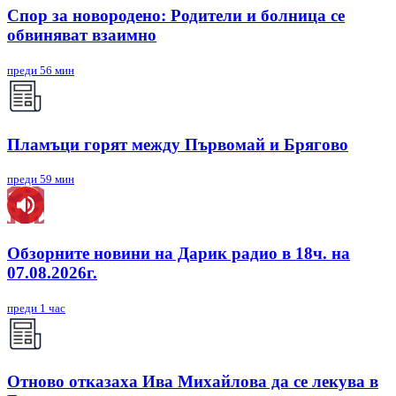
Спор за новородено: Родители и болница се
обвиняват взаимно
преди 56 мин
Пламъци горят между Първомай и Брягово
преди 59 мин
Обзорните новини на Дарик радио в 18ч. на
07.08.2026г.
преди 1 час
Отново отказаха Ива Михайлова да се лекува в