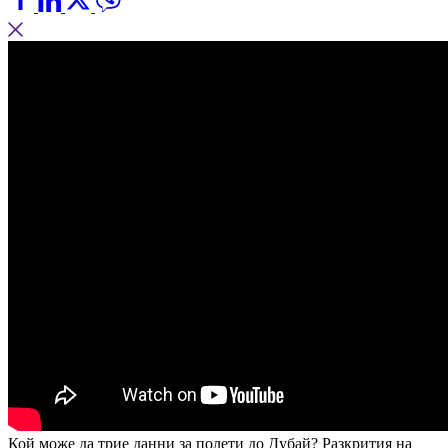
Кой може да трие данни за полети до Дубай? Разкрития на