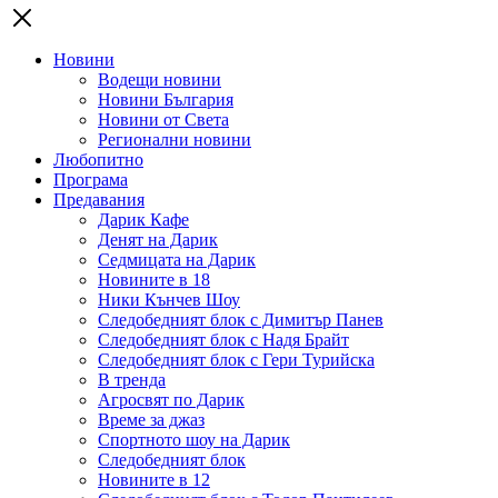
Новини
Водещи новини
Новини България
Новини от Света
Регионални новини
Любопитно
Програма
Предавания
Дарик Кафе
Денят на Дарик
Седмицата на Дарик
Новините в 18
Ники Кънчев Шоу
Следобедният блок с Димитър Панев
Следобедният блок с Надя Брайт
Следобедният блок с Гери Турийска
В тренда
Агросвят по Дарик
Време за джаз
Спортното шоу на Дарик
Следобедният блок
Новините в 12