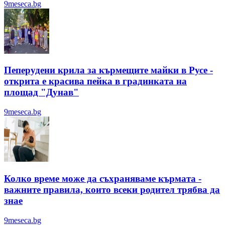
9meseca.bg
Пеперудени крила за кърмещите майки в Русе -
открита е красива пейка в градинката на
площад "Дунав"
9meseca.bg
Колко време може да съхраняваме кърмата -
важните правила, които всеки родител трябва да
знае
9meseca.bg