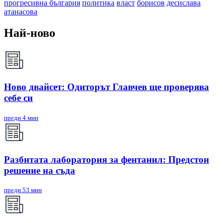
прогресивна българия
политика
власт
борисов
десислава
атанасова
Най-ново
Ново двайсет: Одиторът Главчев ще проверява
себе си
преди 4 мин
Разбитата лаборатория за фентанил: Предстои
решение на съда
преди 53 мин