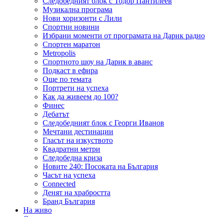
Следобедният блок с Тодор Пантилеев
Музикална програма
Нови хоризонти с Лили
Спортни новини
Избрани моменти от програмата на Дарик радио
Спортен маратон
Metropolis
Спортното шоу на Дарик в аванс
Подкаст в ефира
Още по темата
Портрети на успеха
Как да живеем до 100?
Финес
Дебатът
Следобедният блок с Георги Иванов
Мечтани дестинации
Гласът на изкуството
Квадратни метри
Следобедна криза
Новите 240: Посоката на България
Часът на успеха
Connected
Денят на храбростта
Бранд България
На живо