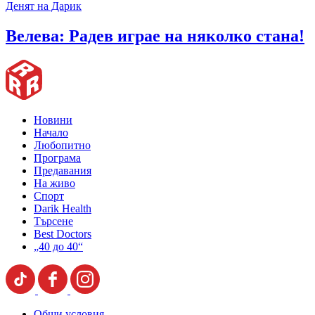
Денят на Дарик
Велева: Радев играе на няколко стана!
Новини
Начало
Любопитно
Програма
Предавания
На живо
Спорт
Darik Health
Търсене
Best Doctors
„40 до 40“
Общи условия