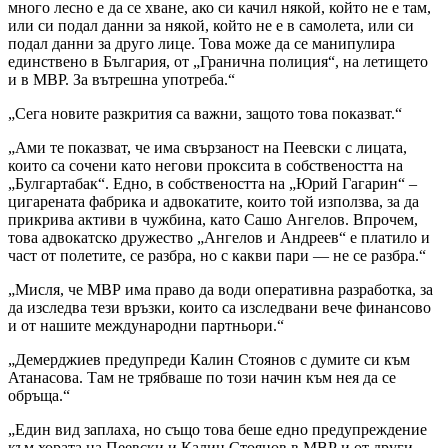
много лесно е да се хване, ако си качил някой, който не е там,
или си подал данни за някой, който не е в самолета, или си
подал данни за друго лице. Това може да се манипулира
единствено в България, от „Гранична полиция“, на летището
и в МВР. За вътрешна употреба.“
„Сега новите разкрития са важни, защото това показват.“
„Ами те показват, че има свързаност на Пеевски с лицата,
които са сочени като негови проксита в собствеността на
„Булгартабак“. Едно, в собствеността на „Юрий Гагарин“ –
цигарената фабрика и адвокатите, които той използва, за да
прикрива активи в чужбина, като Сашо Ангелов. Впрочем,
това адвокатско дружество „Ангелов и Андреев“ е платило и
част от полетите, се разбра, но с какви пари — не се разбра.“
„Мисля, че МВР има право да води оперативна разработка, за
да изследва тези връзки, които са изследвани вече финансово
и от нашите международни партньори.“
„Демерджиев предупреди Калин Стоянов с думите си към
Атанасова. Там не трябваше по този начин към нея да се
обръща.“
„Един вид заплаха, но също това беше едно предупреждение
към хората на Пеевски и Калин Стоянов в МВР и от други