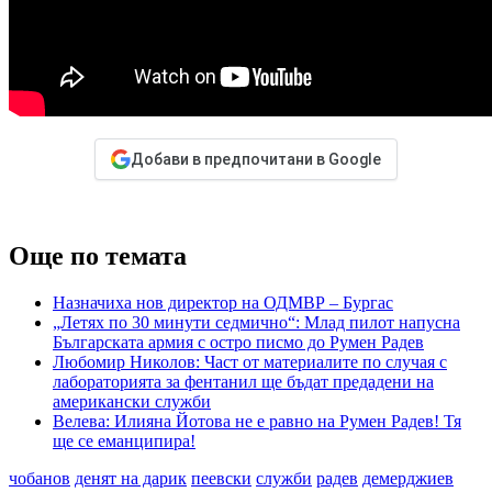
Добави в предпочитани в Google
Още по темата
Назначиха нов директор на ОДМВР – Бургас
„Летях по 30 минути седмично“: Млад пилот напусна
Българската армия с остро писмо до Румен Радев
Любомир Николов: Част от материалите по случая с
лабораторията за фентанил ще бъдат предадени на
американски служби
Велева: Илияна Йотова не е равно на Румен Радев! Тя
ще се еманципира!
чобанов
денят на дарик
пеевски
служби
радев
демерджиев