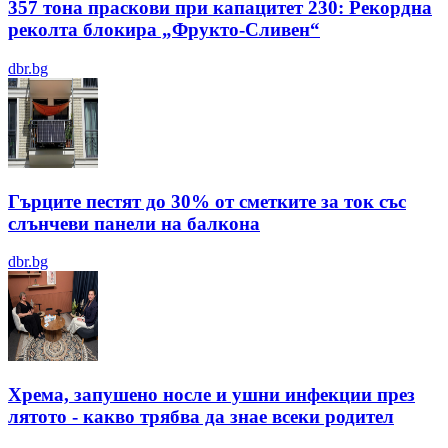
357 тона праскови при капацитет 230: Рекордна
реколта блокира „Фрукто-Сливен“
dbr.bg
Гърците пестят до 30% от сметките за ток със
слънчеви панели на балкона
dbr.bg
Хрема, запушено носле и ушни инфекции през
лятотo - какво трябва да знае всеки родител