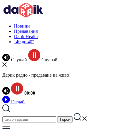
Новини
Предавания
Darik Health
„40 до 40“
Слушай
Слушай
Дарик радио - предаване на живо!
00:00
Гледай