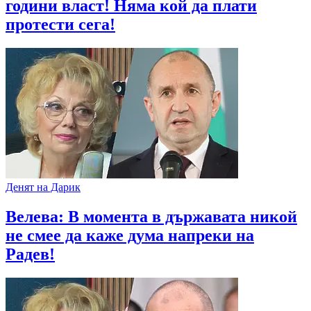
години власт! Няма кой да плати
протести сега!
Денят на Дарик
Велева: В момента в държавата никой
не смее да каже дума напреки на
Радев!