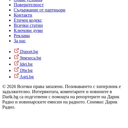
Поверителност
Съдържание от партньори
Контакти
Етичен кодекс
Всички статии
Ключови думи
Реклама
За нас
Dsport.bg
9meseca.bg
Idei.bg
Dbr.bg
Agri.bg
© 2026 Всички права запазени. Позоваването с хиперлинк е
задължително. Интервютата, коментарите и новините в
Darik.bg са подготвени с помощта на репортерите на Дарик
Радио и новинарските емисии на радиото. Снимки: Дарик
Радио.