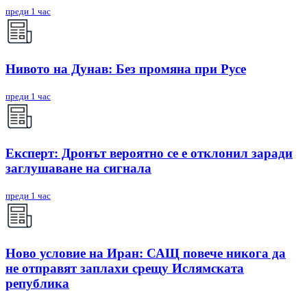
преди 1 час
Нивото на Дунав: Без промяна при Русе
преди 1 час
Експерт: Дронът вероятно се е отклонил заради
заглушаване на сигнала
преди 1 час
Ново условие на Иран: САЩ повече никога да
не отправят заплахи срещу Ислямската
република