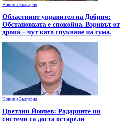
Новини България
Областният управител на Добрич:
Обстановката е спокойна. Взривът от
дрона – чут като спукване на гума.
Новини България
Цветлин Йовчев: Радарните ни
системи са доста остарели