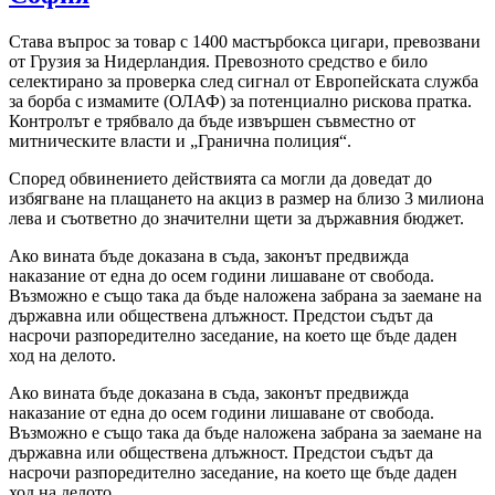
Става въпрос за товар с 1400 мастърбокса цигари, превозвани
от Грузия за Нидерландия. Превозното средство е било
селектирано за проверка след сигнал от Европейската служба
за борба с измамите (ОЛАФ) за потенциално рискова пратка.
Контролът е трябвало да бъде извършен съвместно от
митническите власти и „Гранична полиция“.
Според обвинението действията са могли да доведат до
избягване на плащането на акциз в размер на близо 3 милиона
лева и съответно до значителни щети за държавния бюджет.
Ако вината бъде доказана в съда, законът предвижда
наказание от една до осем години лишаване от свобода.
Възможно е също така да бъде наложена забрана за заемане на
държавна или обществена длъжност. Предстои съдът да
насрочи разпоредително заседание, на което ще бъде даден
ход на делото.
Ако вината бъде доказана в съда, законът предвижда
наказание от една до осем години лишаване от свобода.
Възможно е също така да бъде наложена забрана за заемане на
държавна или обществена длъжност. Предстои съдът да
насрочи разпоредително заседание, на което ще бъде даден
ход на делото.