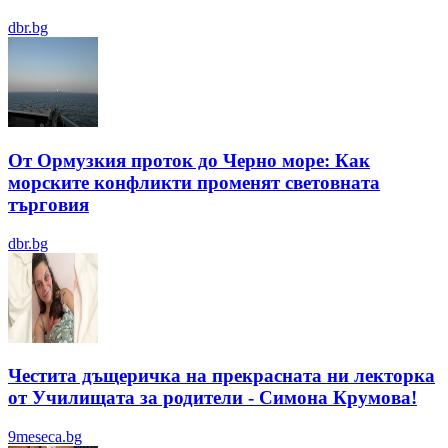
dbr.bg
От Ормузкия проток до Черно море: Как
морските конфликти променят световната
търговия
dbr.bg
Честита дъщеричка на прекрасната ни лекторка
от Училищата за родители - Симона Крумова!
9meseca.bg