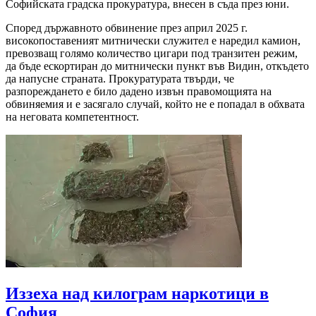
Софийската градска прокуратура, внесен в съда през юни.
Според държавното обвинение през април 2025 г.
високопоставеният митнически служител е наредил камион,
превозващ голямо количество цигари под транзитен режим,
да бъде ескортиран до митнически пункт във Видин, откъдето
да напусне страната. Прокуратурата твърди, че
разпореждането е било дадено извън правомощията на
обвиняемия и е засягало случай, който не е попадал в обхвата
на неговата компетентност.
Иззеха над килограм наркотици в
София