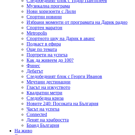
Следобедният блок с Тодор Пантилеев
Музикална програма
Нови хоризонти с Лили
Спортни новини
Избрани моменти от програмата на Дарик радио
Спортен маратон
Metropolis
Спортното шоу на Дарик в аванс
Подкаст в ефира
Още по темата
Портрети на успеха
Как да живеем до 100?
Финес
Дебатът
Следобедният блок с Георги Иванов
Мечтани дестинации
Гласът на изкуството
Квадратни метри
Следобедна криза
Новите 240: Посоката на България
Часът на успеха
Connected
Денят на храбростта
Бранд България
На живо