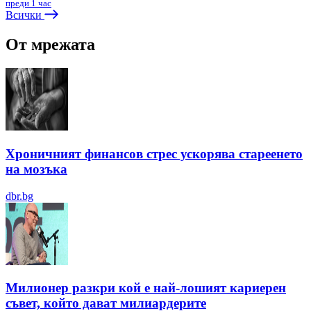
преди 1 час
Всички
От мрежата
Хроничният финансов стрес ускорява стареенето
на мозъка
dbr.bg
Милионер разкри кой е най-лошият кариерен
съвет, който дават милиардерите