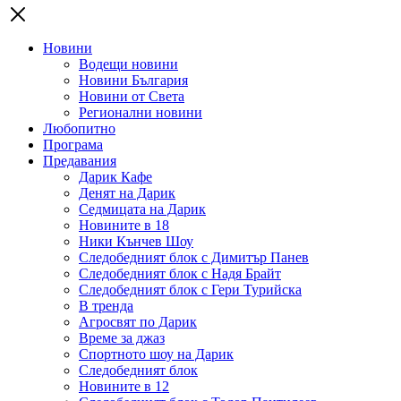
Новини
Водещи новини
Новини България
Новини от Света
Регионални новини
Любопитно
Програма
Предавания
Дарик Кафе
Денят на Дарик
Седмицата на Дарик
Новините в 18
Ники Кънчев Шоу
Следобедният блок с Димитър Панев
Следобедният блок с Надя Брайт
Следобедният блок с Гери Турийска
В тренда
Агросвят по Дарик
Време за джаз
Спортното шоу на Дарик
Следобедният блок
Новините в 12