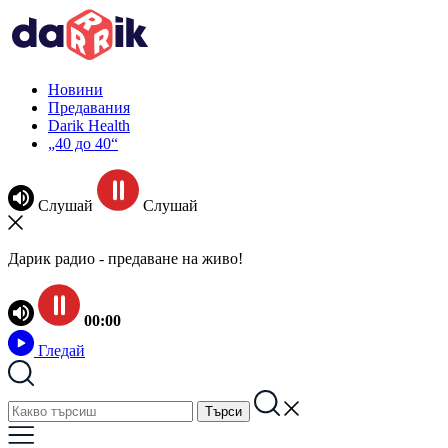
Новини
Предавания
Darik Health
„40 до 40“
Слушай
Слушай
Дарик радио - предаване на живо!
00:00
Гледай