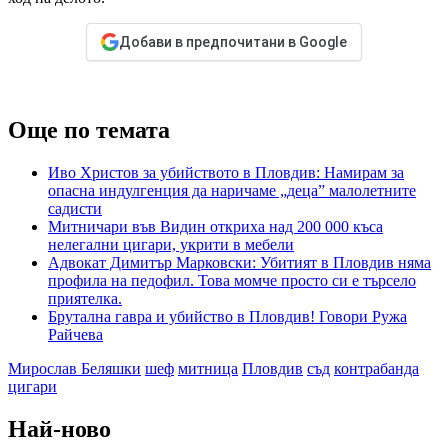
Добави в предпочитани в Google
Още по темата
Иво Христов за убийството в Пловдив: Намирам за
опасна индулгенция да наричаме „деца” малолетните
садисти
Митничари във Видин откриха над 200 000 къса
нелегални цигари, укрити в мебели
Адвокат Димитър Марковски: Убитият в Пловдив няма
профила на педофил. Това момче просто си е търсело
приятелка.
Брутална гавра и убийство в Пловдив! Говори Ружа
Райчева
Мирослав Беляшки
шеф
митница
Пловдив
съд
контрабанда
цигари
Най-ново