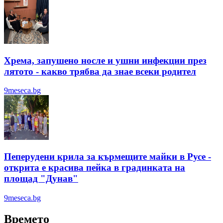
Хрема, запушено носле и ушни инфекции през
лятотo - какво трябва да знае всеки родител
9meseca.bg
Пеперудени крила за кърмещите майки в Русе -
открита е красива пейка в градинката на
площад "Дунав"
9meseca.bg
Времето