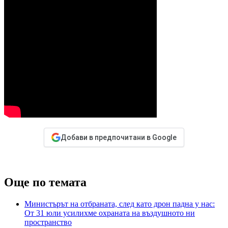
Добави в предпочитани в Google
Още по темата
Министърът на отбраната, след като дрон падна у нас:
От 31 юли усилихме охраната на въздушното ни
пространство