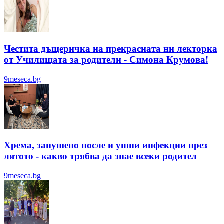
Честита дъщеричка на прекрасната ни лекторка
от Училищата за родители - Симона Крумова!
9meseca.bg
Хрема, запушено носле и ушни инфекции през
лятотo - какво трябва да знае всеки родител
9meseca.bg