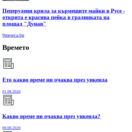
Пеперудени крила за кърмещите майки в Русе -
открита е красива пейка в градинката на
площад "Дунав"
9meseca.bg
Времето
Ето какво време ни очаква през уикенда
01.08.2026
Какво време ни очаква през уикенда?
06.06.2026