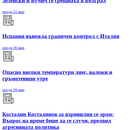
Зеленски и Вучич се срещнаха в Белград
преди 32 мин
Испания въвежда граничен контрол с Италия
преди 36 мин
Опасно високи температури днес, валежи и
гръмотевици утре
преди 59 мин
Костадин Костадинов за взривилия се дрон:
Въпрос на време беше да се случи, предвид
агресивната политика