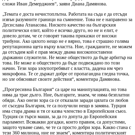
сложи Иван Демерджиев“, заяви Диана Дамянова.
„Темата е доста нечистоплътна. Работата на съда е да отсъди
извън разумните граници на съмнение. Това не е направено за
Десислава Атанасова. Ниското качество на българския
политически елит, който е всичко друго, но не и елит, е
довело дотам, че се говорят такива приказки от високи
трибуни. Ако цялото нещо не е вярно, това е страшно голяма
репутационна щета върху властта. Ние, гражданите, не можем
да отсъдим кой е прав между двама високопоставени
държавни служители. Не може обществото да бъде арбитър на
това. Не може и обществото да бъде подвеждано по този
начин. Тези хора злоупотребяват с властта, дадена им чрез
микрофона. Те се държат добре от пропагандна гледна точка,
но зле обясняват своите действия“, коментира Дамянова.
„Прогресивна България“ са царе на манипулацията, но това
няма да трае дълго. Ние, българите, знаем, че няма безплатни
обяди. Ако онези хора са се отказали заради цялата си любов
от съседна България, те са получили нещо в замяна. Турция
има стара драма и тя се казва членство в Европейския съюз.
Турция си търси маши, за да го допута до Европейския
парламент. Всякакви догадки, които правим, са допустими,
защото чуваме само, че те са просто добри хора. Какво стана с
тези 360 милиона, ние не знаем“, коментира политическият