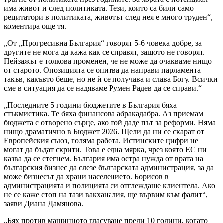
има живот и след политиката. Тези, които са били само
рецитатори в политиката, животът след нея е много труден“,
коментира още тя.
„От „Прогресивна България“ говорят 5-6 човека добре, за
другите не мога да кажа как се справят, защото не говорят.
Пейзажът е толкова променен, че не може да очакваме нищо
от старото. Опозицията се опитва да направи парламента
такъв, какъвто беше, но не ѝ се получава и слава Богу. Всички
сме в ситуация да се надяваме Румен Радев да се справи.“
„Последните 5 години бюджетите в България бяха
стъкмистика. Те бяха финансова абракадабра. Аз приемам
бюджета с отворено сърце, ако той даде път за реформи. Няма
нищо драматично в Бюджет 2026. Щели да ни се скарат от
Европейския съюз, голяма работа. Истинските цифри не
могат да бъдат скрити. Това е една мярка, чрез която ЕС ни
казва да се стегнем. България има остра нужда от врата на
българския бизнес да слезе българската администрация, за да
може бизнесът да храни населението. Борисов в
администрацията и полицията си отглеждаше клиентела. Ако
не се каже стоп на тази вакханалия, ще вървим към фалит“,
заяви Диана Дамянова.
„Бях против машинното гласуване преди 10 години, когато