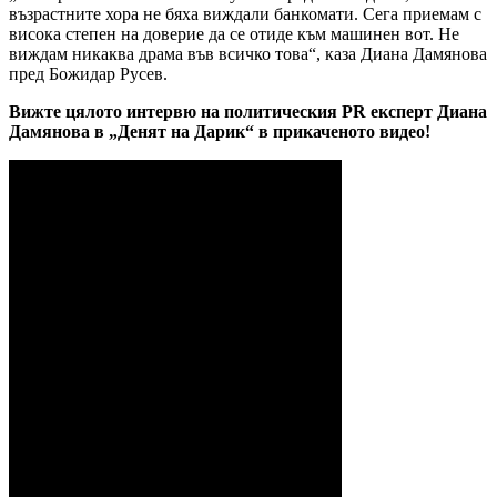
възрастните хора не бяха виждали банкомати. Сега приемам с
висока степен на доверие да се отиде към машинен вот. Не
виждам никаква драма във всичко това“, каза Диана Дамянова
пред Божидар Русев.
Вижте цялото интервю на политическия PR експерт Диана
Дамянова в „Денят на Дарик“ в прикаченото видео!