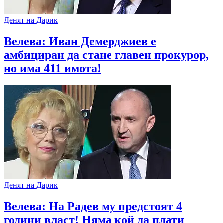
Денят на Дарик
Велева: Иван Демерджиев е
амбициран да стане главен прокурор,
но има 411 имота!
Денят на Дарик
Велева: На Радев му предстоят 4
години власт! Няма кой да плати