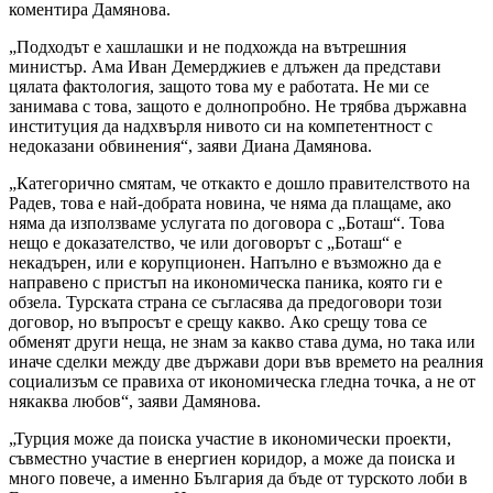
коментира Дамянова.
„Подходът е хашлашки и не подхожда на вътрешния
министър. Ама Иван Демерджиев е длъжен да представи
цялата фактология, защото това му е работата. Не ми се
занимава с това, защото е долнопробно. Не трябва държавна
институция да надхвърля нивото си на компетентност с
недоказани обвинения“, заяви Диана Дамянова.
„Категорично смятам, че откакто е дошло правителството на
Радев, това е най-добрата новина, че няма да плащаме, ако
няма да използваме услугата по договора с „Боташ“. Това
нещо е доказателство, че или договорът с „Боташ“ е
некадърен, или е корупционен. Напълно е възможно да е
направено с пристъп на икономическа паника, която ги е
обзела. Турската страна се съгласява да предоговори този
договор, но въпросът е срещу какво. Ако срещу това се
обменят други неща, не знам за какво става дума, но така или
иначе сделки между две държави дори във времето на реалния
социализъм се правиха от икономическа гледна точка, а не от
някаква любов“, заяви Дамянова.
„Турция може да поиска участие в икономически проекти,
съвместно участие в енергиен коридор, а може да поиска и
много повече, а именно България да бъде от турското лоби в