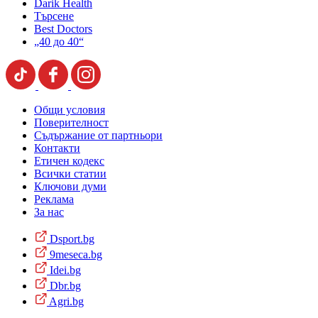
Darik Health
Търсене
Best Doctors
„40 до 40“
Общи условия
Поверителност
Съдържание от партньори
Контакти
Етичен кодекс
Всички статии
Ключови думи
Реклама
За нас
Dsport.bg
9meseca.bg
Idei.bg
Dbr.bg
Agri.bg