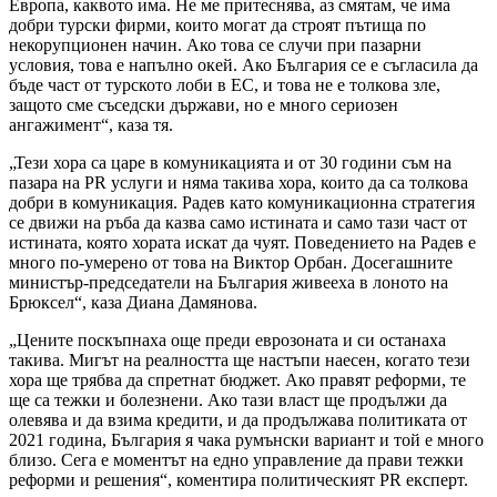
Европа, каквото има. Не ме притеснява, аз смятам, че има
добри турски фирми, които могат да строят пътища по
некорупционен начин. Ако това се случи при пазарни
условия, това е напълно окей. Ако България се е съгласила да
бъде част от турското лоби в ЕС, и това не е толкова зле,
защото сме съседски държави, но е много сериозен
ангажимент“, каза тя.
„Тези хора са царе в комуникацията и от 30 години съм на
пазара на PR услуги и няма такива хора, които да са толкова
добри в комуникация. Радев като комуникационна стратегия
се движи на ръба да казва само истината и само тази част от
истината, която хората искат да чуят. Поведението на Радев е
много по-умерено от това на Виктор Орбан. Досегашните
министър-председатели на България живееха в лоното на
Брюксел“, каза Диана Дамянова.
„Цените поскъпнаха още преди еврозоната и си останаха
такива. Мигът на реалността ще настъпи наесен, когато тези
хора ще трябва да спретнат бюджет. Ако правят реформи, те
ще са тежки и болезнени. Ако тази власт ще продължи да
олевява и да взима кредити, и да продължава политиката от
2021 година, България я чака румънски вариант и той е много
близо. Сега е моментът на едно управление да прави тежки
реформи и решения“, коментира политическият PR експерт.