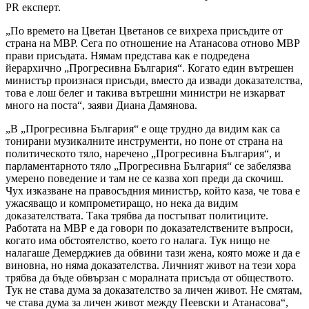
PR експерт.
„По времето на Цветан Цветанов се вихреха присъдите от
страна на МВР. Сега по отношение на Атанасова отново МВР
прави присъдата. Нямам представа как е подредена
йерархично „Прогресивна България“. Когато един вътрешен
министър произнася присъди, вместо да извади доказателства,
това е лош белег и такива вътрешни министри не изкарват
много на поста“, заяви Диана Дамянова.
„В „Прогресивна България“ е още трудно да видим как са
тонирани музикалните инструменти, но поне от страна на
политическото тяло, наречено „Прогресивна България“, и
парламентарното тяло „Прогресивна България“ се забелязва
умерено поведение и там не се казва хоп преди да скочиш.
Чух изказване на правосъдния министър, който каза, че това е
ужасяващо и компрометиращо, но нека да видим
доказателствата. Така трябва да постъпват политиците.
Работата на МВР е да говори по доказателствените въпроси,
когато има обстоятелство, което го налага. Тук нищо не
налагаше Демерджиев да обвини тази жена, която може и да е
виновна, но няма доказателства. Личният живот на тези хора
трябва да бъде обвързан с моралната присъда от обществото.
Тук не става дума за доказателство за личен живот. Не смятам,
че става дума за личен живот между Пеевски и Атанасова“,