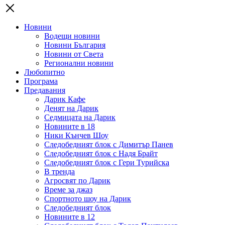
Новини
Водещи новини
Новини България
Новини от Света
Регионални новини
Любопитно
Програма
Предавания
Дарик Кафе
Денят на Дарик
Седмицата на Дарик
Новините в 18
Ники Кънчев Шоу
Следобедният блок с Димитър Панев
Следобедният блок с Надя Брайт
Следобедният блок с Гери Турийска
В тренда
Агросвят по Дарик
Време за джаз
Спортното шоу на Дарик
Следобедният блок
Новините в 12