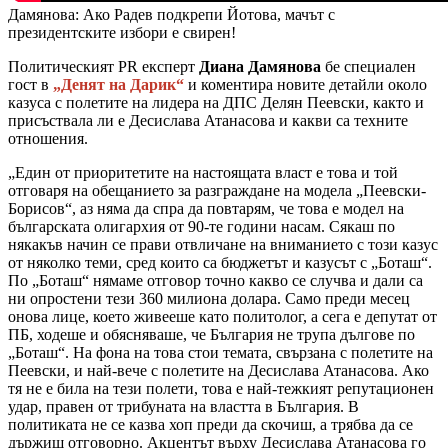
Дамянова: Ако Радев подкрепи Йотова, мачът с
президентските избори е свирен!
Политическият PR експерт
Диана Дамянова
бе специален
гост в
„Денят на Дарик“
и коментира новите детайли около
казуса с полетите на лидера на ДПС Делян Пеевски, както и
присъствала ли е Десислава Атанасова и какви са техните
отношения.
„Един от приоритетите на настоящата власт е това и той
отговаря на обещанието за разграждане на модела „Пеевски-
Борисов“, аз няма да спра да повтарям, че това е модел на
българската олигархия от 90-те години насам. Сякаш по
някакъв начин се прави отвличане на вниманието с този казус
от няколко теми, сред които са бюджетът и казусът с „Боташ“.
По „Боташ“ нямаме отговор точно какво се случва и дали са
ни опростени тези 360 милиона долара. Само преди месец
онова лице, което живееше като политолог, а сега е депутат от
ПБ, ходеше и обясняваше, че България не трупа дългове по
„Боташ“. На фона на това стои темата, свързана с полетите на
Пеевски, и най-вече с полетите на Десислава Атанасова. Ако
тя не е била на тези полети, това е най-тежкият репутационен
удар, правен от трибуната на властта в България. В
политиката не се казва хоп преди да скочиш, а трябва да се
държиш отговорно. Акцентът върху Десислава Атанасова го