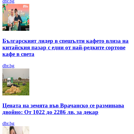
dbr.bg
Българският лидер в спешълти кафето влиза на
китайския пазар с едни от най-редките сортове
кафе в света
dbr.bg
Цената на земята във Врачанско се разминава
двойно: От 1022 до 2286 лв. за декар
dbr.bg