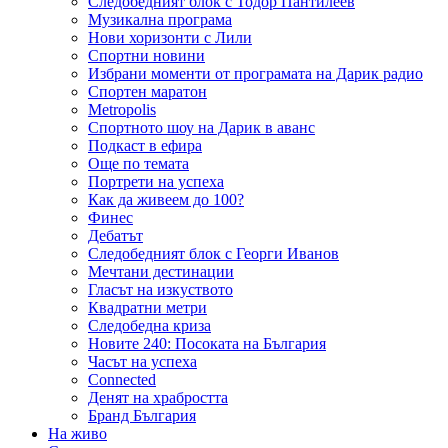
Следобедният блок с Тодор Пантилеев
Музикална програма
Нови хоризонти с Лили
Спортни новини
Избрани моменти от програмата на Дарик радио
Спортен маратон
Metropolis
Спортното шоу на Дарик в аванс
Подкаст в ефира
Още по темата
Портрети на успеха
Как да живеем до 100?
Финес
Дебатът
Следобедният блок с Георги Иванов
Мечтани дестинации
Гласът на изкуството
Квадратни метри
Следобедна криза
Новите 240: Посоката на България
Часът на успеха
Connected
Денят на храбростта
Бранд България
На живо