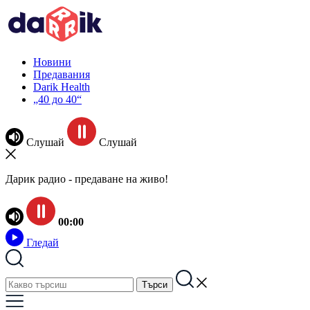
Новини
Предавания
Darik Health
„40 до 40“
Слушай
Слушай
Дарик радио - предаване на живо!
00:00
Гледай