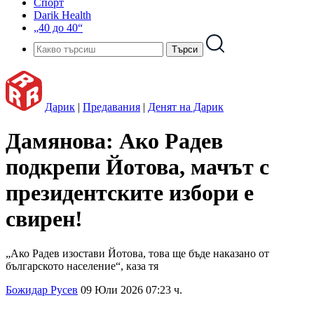
Спорт
Darik Health
„40 до 40“
Дарик
|
Предавания
|
Денят на Дарик
Дамянова: Ако Радев
подкрепи Йотова, мачът с
президентските избори е
свирен!
„Ако Радев изостави Йотова, това ще бъде наказано от
българското население“, каза тя
Божидар Русев
09 Юли 2026 07:23 ч.