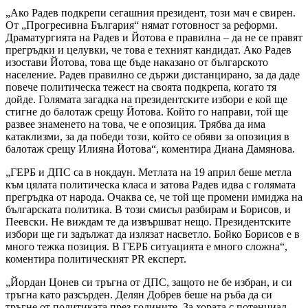
„Ако Радев подкрепи сегашния президент, този мач е свирен.
От „Прогресивна България“ нямат готовност за реформи.
Драматургията на Радев и Йотова е правилна – да не се правят
прегръдки и целувки, че това е техният кандидат. Ако Радев
изостави Йотова, това ще бъде наказано от българското
население. Радев правилно се държи дистанцирано, за да даде
повече политическа тежест на своята подкрепа, когато тя
дойде. Голямата загадка на президентските избори е кой ще
стигне до балотаж срещу Йотова. Който го направи, той ще
развее знаменето на това, че е опозиция. Трябва да има
катаклизми, за да победи този, който се обяви за опозиция в
балотаж срещу Илияна Йотова“, коментира Диана Дамянова.
„ГЕРБ и ДПС са в нокдаун. Метлата на 19 април беше метла
към цялата политическа класа и затова Радев идва с голямата
прегръдка от народа. Очаква се, че той ще промени имиджа на
българската политика. В този смисъл разбирам и Борисов, и
Пеевски. Не виждам те да извършват нещо. Президентските
избори ще ги задължат да излязат насветло. Бойко Борисов е в
много тежка позиция. В ГЕРБ ситуацията е много сложна“,
коментира политическият PR експерт.
„Йордан Цонев си тръгна от ДПС, защото не бе избран, и си
тръгна като разсърден. Делян Добрев беше на ръба да си
тръгне от политиката през годините. За хората с потенциал