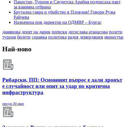
Пакистан, Турция и Саудитска Арабия подписаха пакт
за взаимна отбрана
Брутална гавра и убийство в Пловдив! Говори Ружа
Райчева
Назначиха нов директор на ОДМВР – Бургас
дамянова
денят на дарик
пеевски
десислава атанасова
полети
турция
билети
справка
политика
радев
демерджиев
министър
Най-ново
Рибарски, ПП: Основният въпрос е дали дронът
е случайност или опит за удар по критична
инфраструктура
преди 30 мин