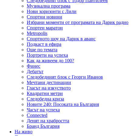
Следобедният блок с Тодор Пантилеев
Музикална програма
Нови хоризонти с Лили
Спортни новини
Избрани моменти от програмата на Дарик радио
Спортен маратон
Metropolis
Спортното шоу на Дарик в аванс
Подкаст в ефира
Още по темата
Портрети на успеха
Как да живеем до 100?
Финес
Дебатът
Следобедният блок с Георги Иванов
Мечтани дестинации
Гласът на изкуството
Квадратни метри
Следобедна криза
Новите 240: Посоката на България
Часът на успеха
Connected
Денят на храбростта
Бранд България
На живо