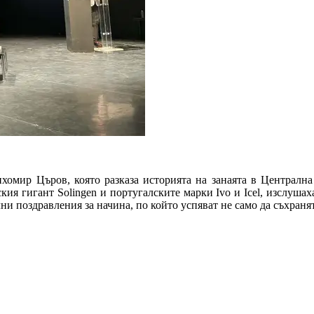
ихомир Църов, която разказа историята на занаята в Централна
ия гигант Solingen и португалските марки Ivo и Icel, изслушах
и поздравления за начина, по който успяват не само да съхранят