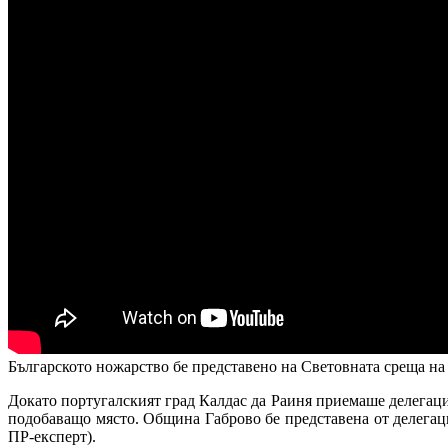
Българското ножарство бе представено на Световната среща н
Докато португалският град Калдас да Раиня приемаше делегац
подобаващо място. Община Габрово бе представена от делегац
ПР-експерт).