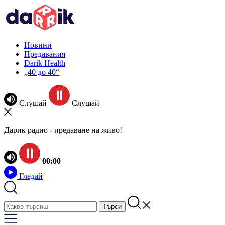
Новини
Предавания
Darik Health
„40 до 40“
Слушай
Слушай
Дарик радио - предаване на живо!
00:00
Гледай