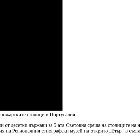
а ножарските столици в Португалия
ии от десетки държави за 5-ата Световна среща на столиците на
ия на Регионалния етнографски музей на открито „Етър“ в със