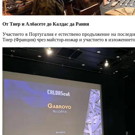
От Тиер и Албасете до Калдас да Раиня
Участието в Португалия е естествено продължение на последо
Тиер (Франция) чрез майстор-ножар и участието в изложението