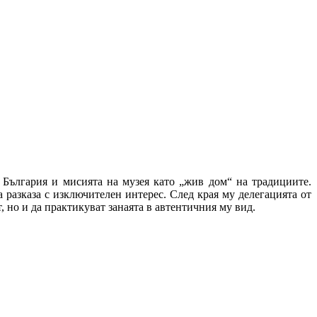
 България и мисията на музея като „жив дом“ на традициите.
а разказа с изключителен интерес. След края му делегацията от
, но и да практикуват занаята в автентичния му вид.