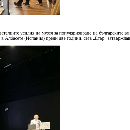
вателните усилия на музея за популяризиране на българските за
 в Албасете (Испания) преди две години, сега „Етър“ затвържда