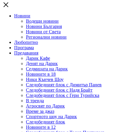
Новини
Водещи новини
Новини България
Новини от Света
Регионални новини
Любопитно
Програма
Предавания
Дарик Кафе
Денят на Дарик
Седмицата на Дарик
Новините в 18
Ники Кънчев Шоу
Следобедният блок с Димитър Панев
Следобедният блок с Надя Брайт
Следобедният блок с Гери Турийска
В тренда
Агросвят по Дарик
Време за джаз
Спортното шоу на Дарик
Следобедният блок
Новините в 12