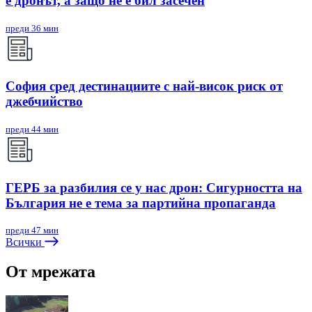
е дронът, а защо не е бил засечен
преди 36 мин
София сред дестинациите с най-висок риск от
джебчийство
преди 44 мин
ГЕРБ за разбилия се у нас дрон: Сигурността на
България не е тема за партийна пропаганда
преди 47 мин
Всички
От мрежата