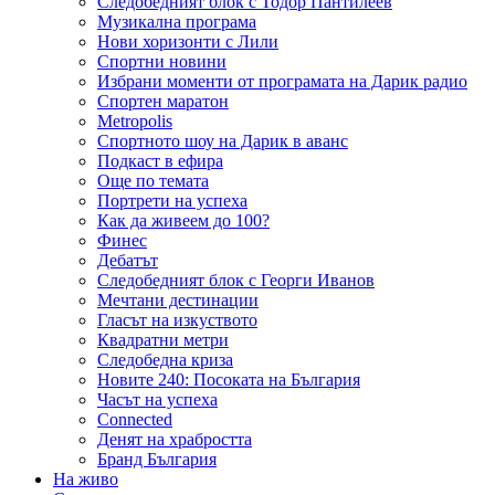
Следобедният блок с Тодор Пантилеев
Музикална програма
Нови хоризонти с Лили
Спортни новини
Избрани моменти от програмата на Дарик радио
Спортен маратон
Metropolis
Спортното шоу на Дарик в аванс
Подкаст в ефира
Още по темата
Портрети на успеха
Как да живеем до 100?
Финес
Дебатът
Следобедният блок с Георги Иванов
Мечтани дестинации
Гласът на изкуството
Квадратни метри
Следобедна криза
Новите 240: Посоката на България
Часът на успеха
Connected
Денят на храбростта
Бранд България
На живо