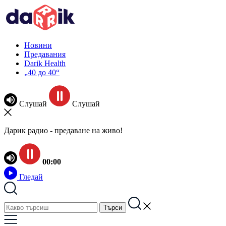
Новини
Предавания
Darik Health
„40 до 40“
Слушай
Слушай
Дарик радио - предаване на живо!
00:00
Гледай