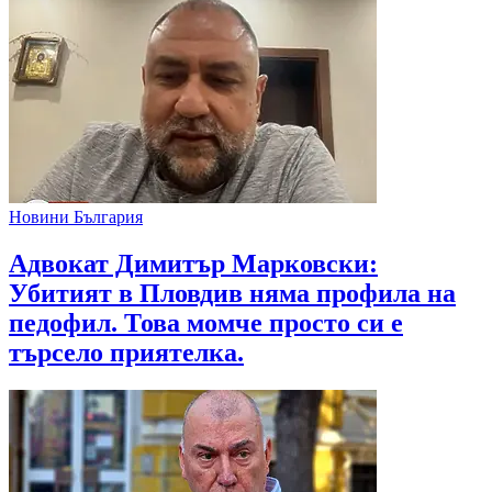
Новини България
Адвокат Димитър Марковски:
Убитият в Пловдив няма профила на
педофил. Това момче просто си е
търсело приятелка.