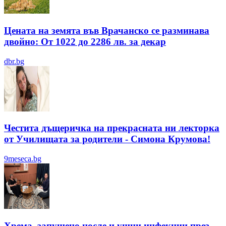
Цената на земята във Врачанско се разминава
двойно: От 1022 до 2286 лв. за декар
dbr.bg
Честита дъщеричка на прекрасната ни лекторка
от Училищата за родители - Симона Крумова!
9meseca.bg
Хрема, запушено носле и ушни инфекции през