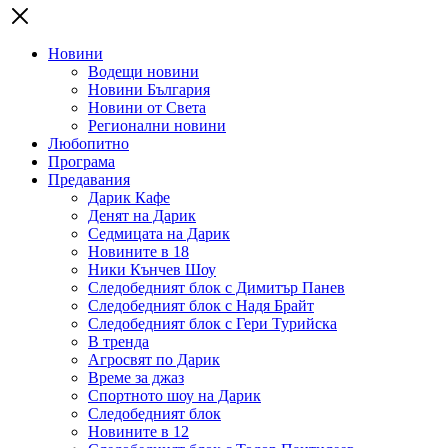
Новини
Водещи новини
Новини България
Новини от Света
Регионални новини
Любопитно
Програма
Предавания
Дарик Кафе
Денят на Дарик
Седмицата на Дарик
Новините в 18
Ники Кънчев Шоу
Следобедният блок с Димитър Панев
Следобедният блок с Надя Брайт
Следобедният блок с Гери Турийска
В тренда
Агросвят по Дарик
Време за джаз
Спортното шоу на Дарик
Следобедният блок
Новините в 12