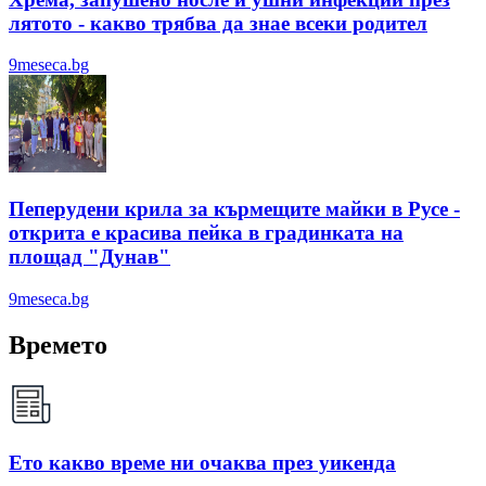
лятотo - какво трябва да знае всеки родител
9meseca.bg
Пеперудени крила за кърмещите майки в Русе -
открита е красива пейка в градинката на
площад "Дунав"
9meseca.bg
Времето
Ето какво време ни очаква през уикенда