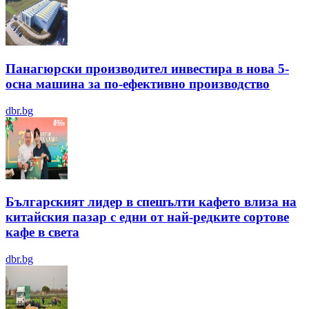
Панагюрски производител инвестира в нова 5-
осна машина за по-ефективно производство
dbr.bg
Българският лидер в спешълти кафето влиза на
китайския пазар с едни от най-редките сортове
кафе в света
dbr.bg