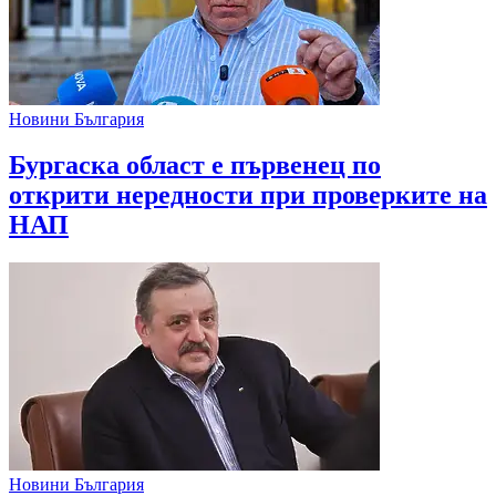
Новини България
Бургаска област е първенец по
открити нередности при проверките на
НАП
Новини България