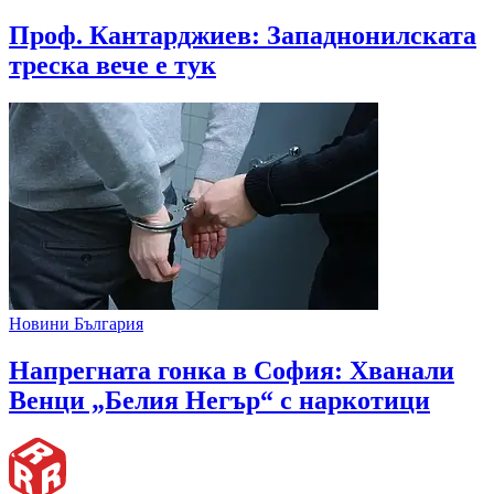
Проф. Кантарджиев: Западнонилската
треска вече е тук
Новини България
Напрегната гонка в София: Хванали
Венци „Белия Негър“ с наркотици