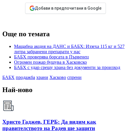
Добави в предпочитани в Google
Още по темата
Мащабна акция на ДАНС и БАБХ: Иззеха 115 кг и 527
литра забранени препарати у нас
БАБХ проверява борсата в Първенец
Огромен пожар бушува в Хасковско
БАБХ с удар срещу храна без документи за произход
БАБХ
продажба
храни
Хасково
спрени
Най-ново
Христо Гаджев, ГЕРБ: Да видим как
правителството на Радев ще защити