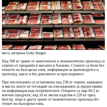
месо, витрина
Getty Images
Над 500 кг храни от животински и неживотински произход са
спрени от продажба в магазин в Хасково. Стоките са били без
етикети на български език, информация за производител и
произход, както и без документи за проследимост.
При инспекцията са установени над 238 кг сирене, кашкавал
и масло, които не отговарят на изискванията за предоставяне
на информация към потребителите. Открити са още 60,5 кг
млечни продукти, над 16 кг месни изделия и 220 кг ориз,
булгур, леща и други храни от неживотински произход без
етикет на български език.