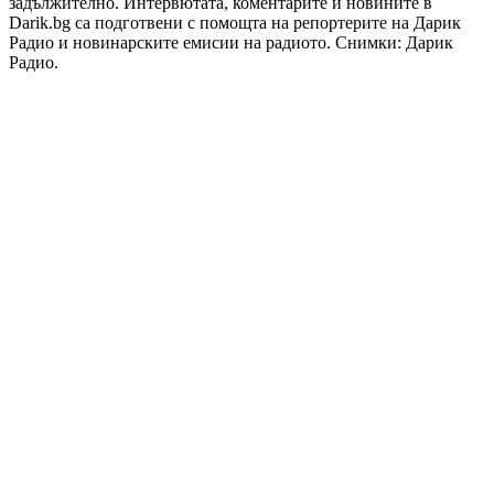
задължително. Интервютата, коментарите и новините в
Darik.bg са подготвени с помощта на репортерите на Дарик
Радио и новинарските емисии на радиото. Снимки: Дарик
Радио.