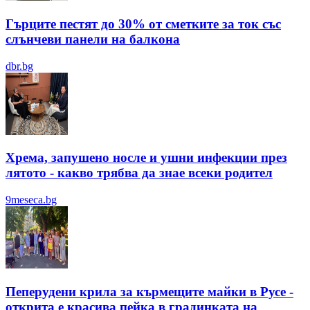
Гърците пестят до 30% от сметките за ток със
слънчеви панели на балкона
dbr.bg
Хрема, запушено носле и ушни инфекции през
лятотo - какво трябва да знае всеки родител
9meseca.bg
Пеперудени крила за кърмещите майки в Русе -
открита е красива пейка в градинката на