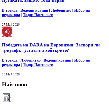
музиката, защото това върви
В тренда
|
Водещи новини
|
Любопитно
|
Избор на
редактора
|
Тодор Пантилеев
27 Май 2026
Победата на DARA на Евровизия: Затвори ли
триумфът устата на хейтърите?
В тренда
|
Любопитно
|
Водещи новини
|
Избор на
редактора
|
Тодор Пантилеев
20 Май 2026
Най-ново