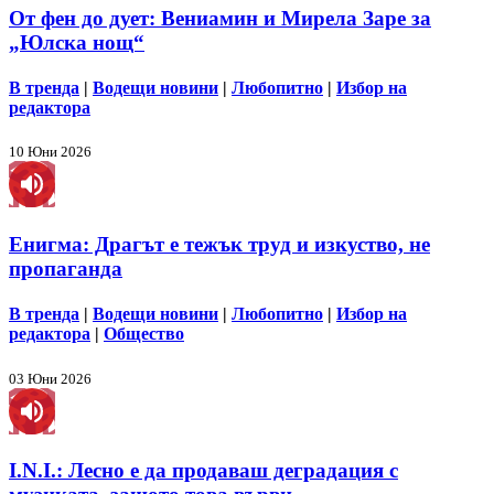
От фен до дует: Вениамин и Мирела Заре за
„Юлска нощ“
В тренда
|
Водещи новини
|
Любопитно
|
Избор на
редактора
10 Юни 2026
Енигма: Драгът е тежък труд и изкуство, не
пропаганда
В тренда
|
Водещи новини
|
Любопитно
|
Избор на
редактора
|
Общество
03 Юни 2026
I.N.I.: Лесно е да продаваш деградация с