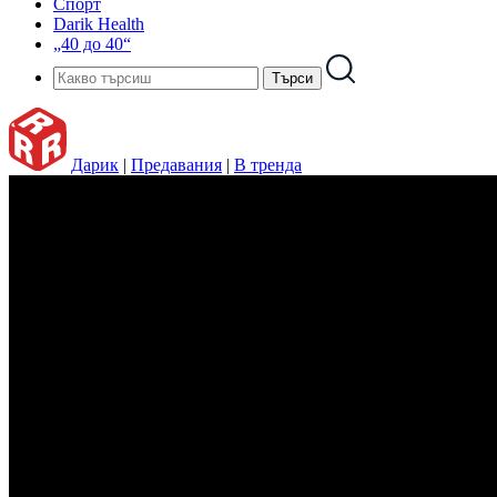
Спорт
Darik Health
„40 до 40“
Дарик
|
Предавания
|
В тренда