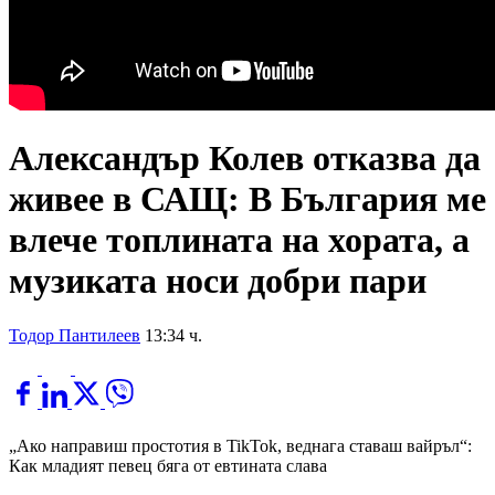
Александър Колев отказва да
живее в САЩ: В България ме
влече топлината на хората, а
музиката носи добри пари
Тодор Пантилеев
13:34 ч.
„Ако направиш простотия в TikTok, веднага ставаш вайръл“:
Как младият певец бяга от евтината слава