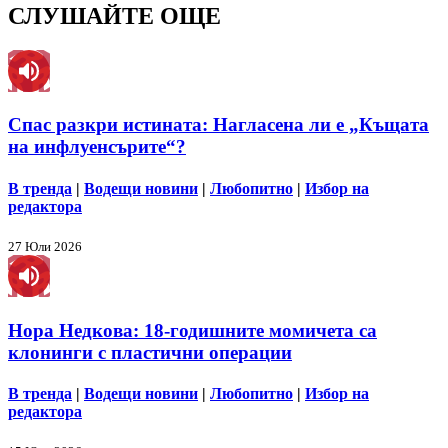
СЛУШАЙТЕ ОЩЕ
Спас разкри истината: Нагласена ли е „Къщата
на инфлуенсърите“?
В тренда
|
Водещи новини
|
Любопитно
|
Избор на
редактора
27 Юли 2026
Нора Недкова: 18-годишните момичета са
клонинги с пластични операции
В тренда
|
Водещи новини
|
Любопитно
|
Избор на
редактора