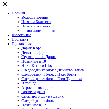
Новини
Водещи новини
Новини България
Новини от Света
Регионални новини
Любопитно
Програма
Предавания
Дарик Кафе
Денят на Дарик
Седмицата на Дарик
Новините в 18
Ники Кънчев Шоу
Следобедният блок с Димитър Панев
Следобедният блок с Надя Брайт
Следобедният блок с Гери Турийска
В тренда
Агросвят по Дарик
Време за джаз
Спортното шоу на Дарик
Следобедният блок
Новините в 12