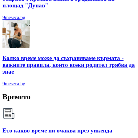
площад "Дунав"
9meseca.bg
Колко време може да съхраняваме кърмата -
важните правила, които всеки родител трябва да
знае
9meseca.bg
Времето
Ето какво време ни очаква през уикенда