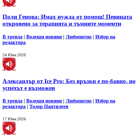
Поли Генова: Имах нужда от помощ! Певицата
откровено за терапията и тъмните моменти
В тренда
|
Водещи новини
|
Любопитно
|
Избор на
редактора
24 Юни 2026
Александър от Ice Pro: Без връзки е по-бавно, но
успехът е възможен
В тренда
|
Водещи новини
|
Любопитно
|
Избор на
редактора
|
Тодор Пантилеев
17 Юни 2026