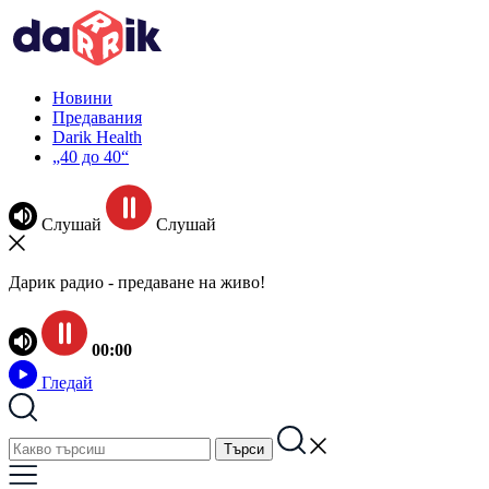
Новини
Предавания
Darik Health
„40 до 40“
Слушай
Слушай
Дарик радио - предаване на живо!
00:00
Гледай