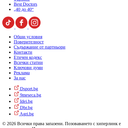
Best Doctors
„40 до 40“
Общи условия
Поверителност
Съдържание от партньори
Контакти
Етичен кодекс
Всички статии
Ключови думи
Реклама
За нас
Dsport.bg
9meseca.bg
Idei.bg
Dbr.bg
Agri.bg
© 2026 Всички права запазени. Позоваването с хиперлинк е