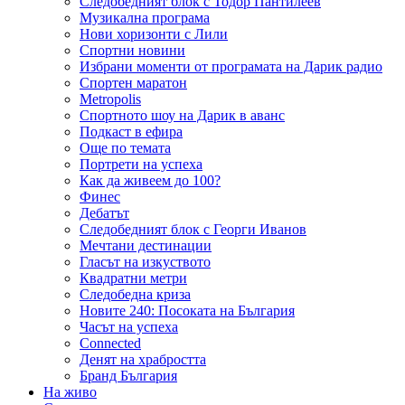
Следобедният блок с Тодор Пантилеев
Музикална програма
Нови хоризонти с Лили
Спортни новини
Избрани моменти от програмата на Дарик радио
Спортен маратон
Metropolis
Спортното шоу на Дарик в аванс
Подкаст в ефира
Още по темата
Портрети на успеха
Как да живеем до 100?
Финес
Дебатът
Следобедният блок с Георги Иванов
Мечтани дестинации
Гласът на изкуството
Квадратни метри
Следобедна криза
Новите 240: Посоката на България
Часът на успеха
Connected
Денят на храбростта
Бранд България
На живо