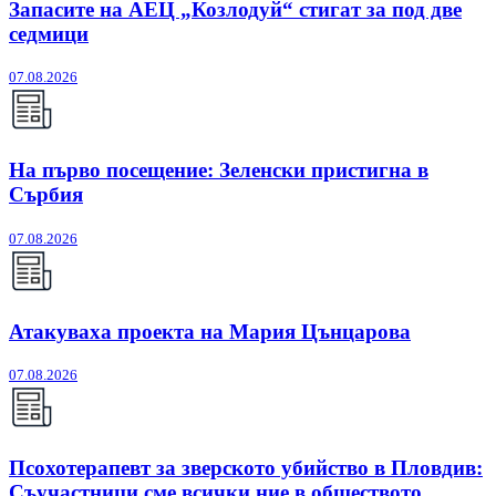
Запасите на АЕЦ „Козлодуй“ стигат за под две
седмици
07.08.2026
На първо посещение: Зеленски пристигна в
Сърбия
07.08.2026
Атакуваха проекта на Мария Цънцарова
07.08.2026
Псохотерапевт за зверското убийство в Пловдив:
Съучастници сме всички ние в обществото