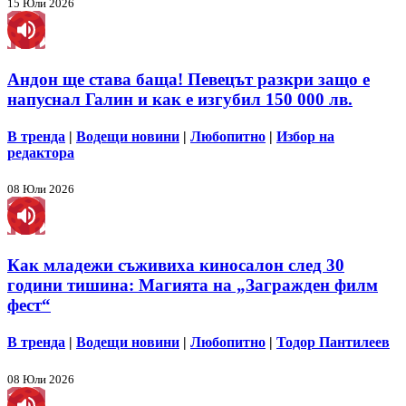
15 Юли 2026
Андон ще става баща! Певецът разкри защо е
напуснал Галин и как е изгубил 150 000 лв.
В тренда
|
Водещи новини
|
Любопитно
|
Избор на
редактора
08 Юли 2026
Как младежи съживиха киносалон след 30
години тишина: Магията на „Загражден филм
фест“
В тренда
|
Водещи новини
|
Любопитно
|
Тодор Пантилеев
08 Юли 2026