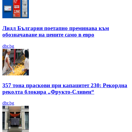
Лидл България поетапно преминава към
обозначаване на цените само в евро
dbr.bg
357 тона праскови при капацитет 230: Рекордна
реколта блокира „Фрукто-Сливен“
dbr.bg