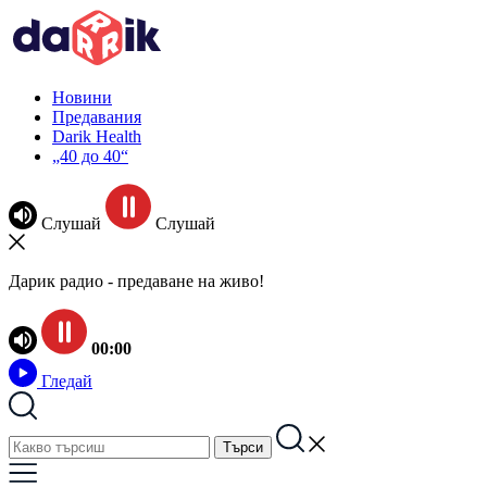
Новини
Предавания
Darik Health
„40 до 40“
Слушай
Слушай
Дарик радио - предаване на живо!
00:00
Гледай