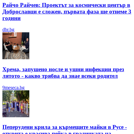
Райчо Райчев: Проектът за космически център в
Доброславци е сложен, първата фаза ще отнеме 3
години
dbr.bg
Хрема, запушено носле и ушни инфекции през
лятотo - какво трябва да знае всеки родител
9meseca.bg
Пеперудени крила за кърмещите майки в Русе -
открита е красива пейка в градинката на