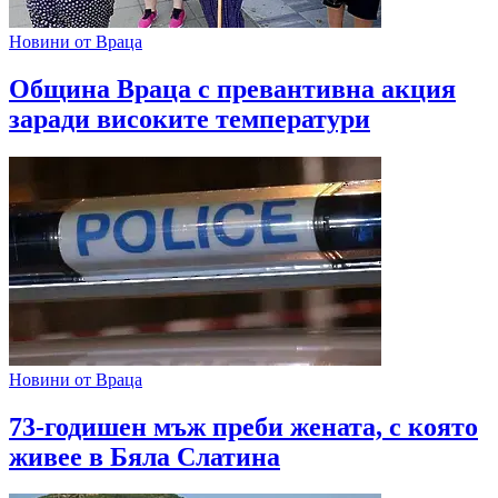
Новини от Враца
Община Враца с превантивна акция
заради високите температури
Новини от Враца
73-годишен мъж преби жената, с която
живее в Бяла Слатина