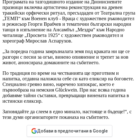
Програмата на тазгодишното издание на Дионисиевите
празници включва артистична реконструкция на древен
тракийски орфически ритуал, пресъздаден от Театрална група
„ТЕМП“ към Военен клуб - Враца с художествен ръководител
и режисьор Георги Врабчев и тематични български народни
танци в изпълнение на Ансамбъл „Мездра“ към Народно
читалище „Просвета 1925“ с художествен ръководител и
хореограф Мирослав Аспарухов.
„За поредна година замръзналата земя под краката ни ще се
разгори с песни за огън, винено опиянение и трепет за нов
живот, анонсираха домакините на събитието.
По традиция по време на честванията ще приготвим и
напитка, отдавна наложила себе си като еликсир на боговете.
Специално греяно вино, наречено хипокрас, което е
първообраза на немския Glùckwein. При нас всяка година
добавяме тайни съставки, превръщащи винената напитка в
истински еликсир.
Заповядайте да слеем в едно минало, настояще и бъдеще!“, с
тези думи организаторите поканаха на събитието.
Добави в предпочитани в Google