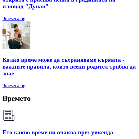
площад "Дунав"
9meseca.bg
Колко време може да съхраняваме кърмата -
важните правила, които всеки родител трябва да
знае
9meseca.bg
Времето
Ето какво време ни очаква през уикенда