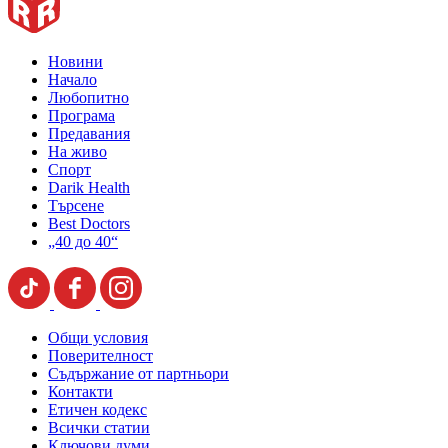
Новини
Начало
Любопитно
Програма
Предавания
На живо
Спорт
Darik Health
Търсене
Best Doctors
„40 до 40“
Общи условия
Поверителност
Съдържание от партньори
Контакти
Етичен кодекс
Всички статии
Ключови думи