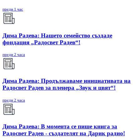
преди 1 час
Дима Радева: Нашето семейство създаде
фондация „Радосвет Радев“!
преди 2 часа
Дима Радева: Продължаваме инициативата на
Радосвет Радев за пленера „Звук и цвят“!
преди 2 часа
Дима Радева: В момента се пише книга за
Радосвет Радев - създателят на Дарик радио!