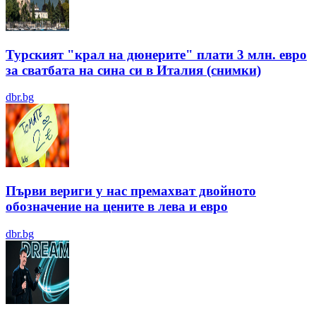
Турският "крал на дюнерите" плати 3 млн. евро
за сватбата на сина си в Италия (снимки)
dbr.bg
Първи вериги у нас премахват двойното
обозначение на цените в лева и евро
dbr.bg