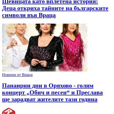
Шевицата като вплетена история:
Деца откриха тайните на българските
символи във Враца
Новини от Враца
Панаирни дни в Оряхово - голям
концерт „Обич и песен“ и Преслава
ще зарадват жителите тази година