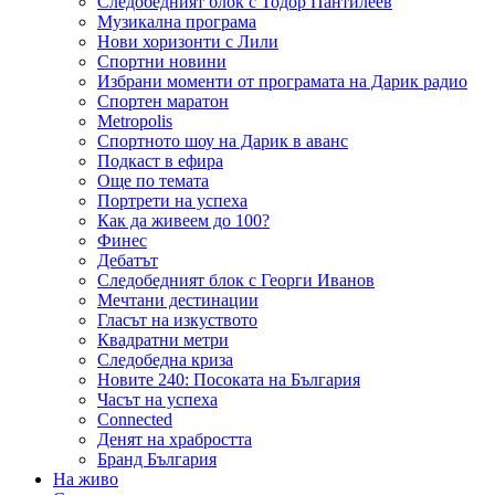
Следобедният блок с Тодор Пантилеев
Музикална програма
Нови хоризонти с Лили
Спортни новини
Избрани моменти от програмата на Дарик радио
Спортен маратон
Metropolis
Спортното шоу на Дарик в аванс
Подкаст в ефира
Още по темата
Портрети на успеха
Как да живеем до 100?
Финес
Дебатът
Следобедният блок с Георги Иванов
Мечтани дестинации
Гласът на изкуството
Квадратни метри
Следобедна криза
Новите 240: Посоката на България
Часът на успеха
Connected
Денят на храбростта
Бранд България
На живо