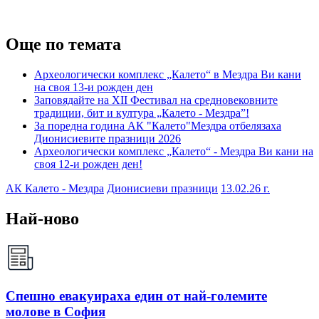
Още по темата
Археологически комплекс „Калето“ в Мездра Ви кани
на своя 13-и рожден ден
Заповядайте на XII Фестивал на средновековните
традиции, бит и култура „Калето - Мездра”!
За поредна година АК "Калето"Мездра отбелязаха
Дионисиевите празници 2026
Археологически комплекс „Калето“ - Мездра Ви кани на
своя 12-и рожден ден!
АК Калето - Мездра
Дионисиеви празници
13.02.26 г.
Най-ново
Спешно евакуираха един от най-големите
молове в София