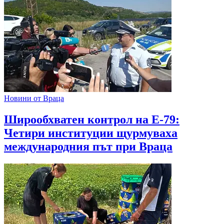
Новини от Враца
Широобхватен контрол на Е-79:
Четири институции щурмуваха
международния път при Враца