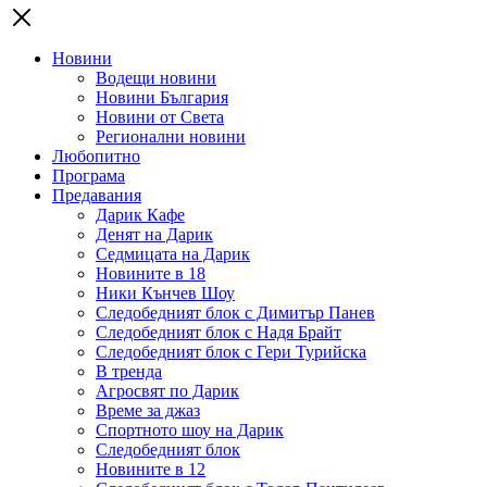
Новини
Водещи новини
Новини България
Новини от Света
Регионални новини
Любопитно
Програма
Предавания
Дарик Кафе
Денят на Дарик
Седмицата на Дарик
Новините в 18
Ники Кънчев Шоу
Следобедният блок с Димитър Панев
Следобедният блок с Надя Брайт
Следобедният блок с Гери Турийска
В тренда
Агросвят по Дарик
Време за джаз
Спортното шоу на Дарик
Следобедният блок
Новините в 12