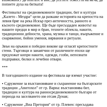
попиете духа на битката!
Фестивалът на средновековните традиции, бит и култура
„Калето - Мездра“ цели да разкаже историята на крепостта на
левия бряг на река Искър през античността, ранното и
късното средновековие. Ще бъде пресъздаден животът на
нашите предци в мир и бран, техните облекла, накити,
традиционни дейности, храна, музика и танци, въоръжение и
снаряжение, бойни умения, вярвания и ритуали.
Звън на оръжия и победни викове ще огласят крепостните
стени. Търговци и занаятчии от различните епохи ще
предложат кипри накити, одежди, гозби, непознати
подправки, билки и лечебни отвари.
***
В тазгодишното издание на фестивала ще вземат участие:
• Сдружение за възстановяване и съхранение на българските
традиции „Авитохол” от гр. Варна: възстановява бит,
традиции и култура на ранносредновековните българи от
периода на заселването им отсам Дунав;
• Сдружение „Виа Претория“ от гр. Плевен: пресъздава