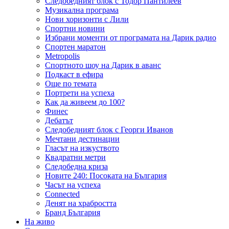
Следобедният блок с Тодор Пантилеев
Музикална програма
Нови хоризонти с Лили
Спортни новини
Избрани моменти от програмата на Дарик радио
Спортен маратон
Metropolis
Спортното шоу на Дарик в аванс
Подкаст в ефира
Още по темата
Портрети на успеха
Как да живеем до 100?
Финес
Дебатът
Следобедният блок с Георги Иванов
Мечтани дестинации
Гласът на изкуството
Квадратни метри
Следобедна криза
Новите 240: Посоката на България
Часът на успеха
Connected
Денят на храбростта
Бранд България
На живо