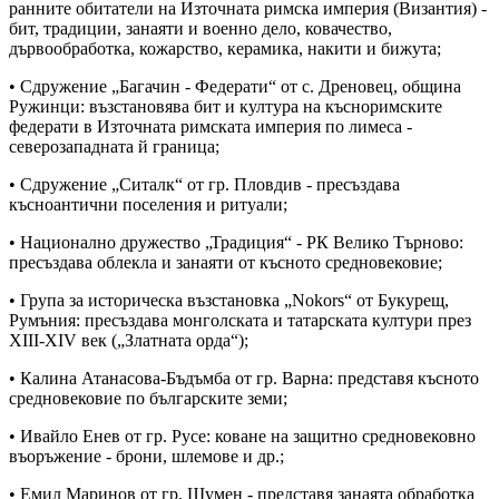
ранните обитатели на Източната римска империя (Византия) -
бит, традиции, занаяти и военно дело, ковачество,
дървообработка, кожарство, керамика, накити и бижута;
• Сдружение „Багачин - Федерати“ от с. Дреновец, община
Ружинци: възстановява бит и култура на късноримските
федерати в Източната римската империя по лимеса -
северозападната й граница;
• Сдружение „Ситалк“ от гр. Пловдив - пресъздава
късноантични поселения и ритуали;
• Национално дружество „Традиция“ - РК Велико Търново:
пресъздава облекла и занаяти от късното средновековие;
• Група за историческа възстановка „Nokors“ от Букурещ,
Румъния: пресъздава монголската и татарската култури през
XIII-XIV век („Златната орда“);
• Калина Атанасова-Бъдъмба от гр. Варна: представя късното
средновековие по българските земи;
• Ивайло Енев от гр. Русе: коване на защитно средновековно
въоръжение - брони, шлемове и др.;
• Емил Маринов от гр. Шумен - представя занаята обработка