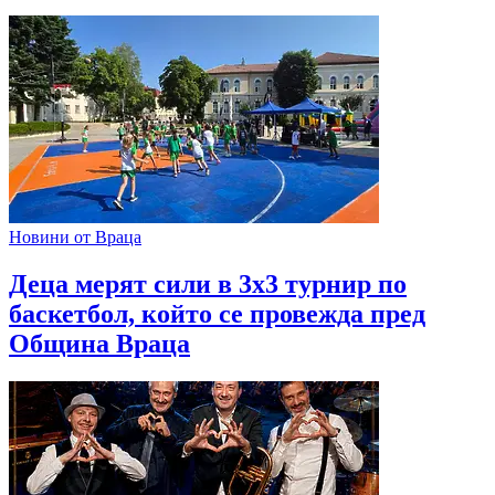
Новини от Враца
Деца мерят сили в 3х3 турнир по
баскетбол, който се провежда пред
Община Враца