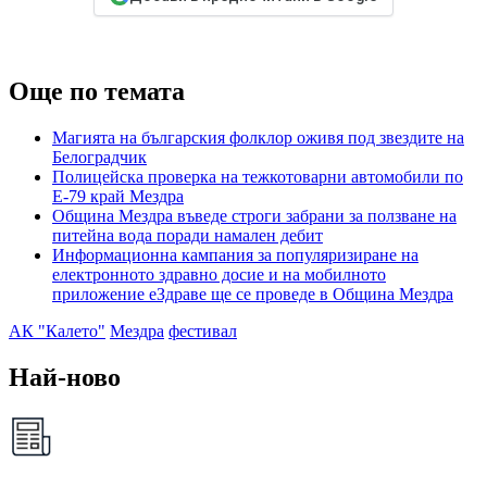
Още по темата
Магията на българския фолклор оживя под звездите на
Белоградчик
Полицейска проверка на тежкотоварни автомобили по
Е-79 край Мездра
Община Мездра въведе строги забрани за ползване на
питейна вода поради намален дебит
Информационна кампания за популяризиране на
електронното здравно досие и на мобилното
приложение еЗдраве ще се проведе в Община Мездра
АК "Калето"
Мездра
фестивал
Най-ново