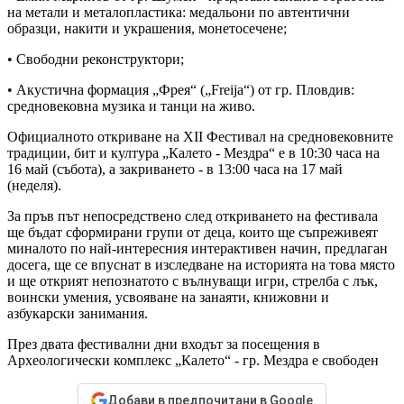
на метали и металопластика: медальони по автентични
образци, накити и украшения, монетосечене;
• Свободни реконструктори;
• Акустична формация „Фрея“ („Freija“) от гр. Пловдив:
средновековна музика и танци на живо.
Официалното откриване на XII Фестивал на средновековните
традиции, бит и култура „Калето - Мездра“ е в 10:30 часа на
16 май (събота), а закриването - в 13:00 часа на 17 май
(неделя).
За пръв път непосредствено след откриването на фестивала
ще бъдат сформирани групи от деца, които ще съпреживеят
миналото по най-интересния интерактивен начин, предлаган
досега, ще се впуснат в изследване на историята на това място
и ще открият непознатото с вълнуващи игри, стрелба с лък,
воински умения, усвояване на занаяти, книжовни и
азбукарски занимания.
През двата фестивални дни входът за посещения в
Археологически комплекс „Калето“ - гр. Мездра e свободен
Добави в предпочитани в Google