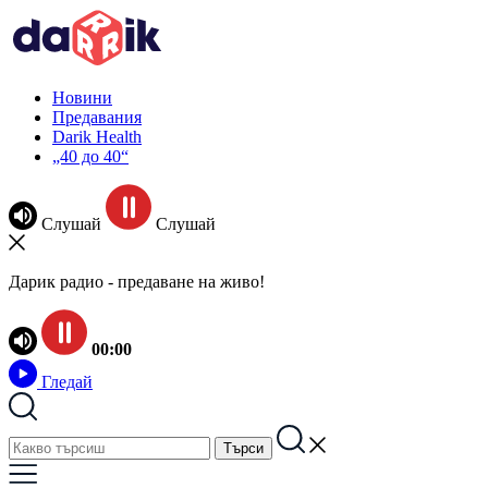
Новини
Предавания
Darik Health
„40 до 40“
Слушай
Слушай
Дарик радио - предаване на живо!
00:00
Гледай