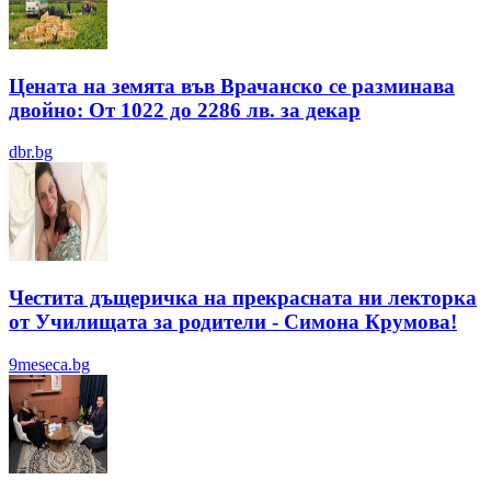
Цената на земята във Врачанско се разминава
двойно: От 1022 до 2286 лв. за декар
dbr.bg
Честита дъщеричка на прекрасната ни лекторка
от Училищата за родители - Симона Крумова!
9meseca.bg