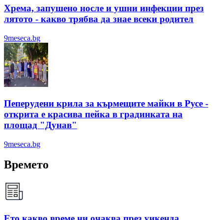
Хрема, запушено носле и ушни инфекции през
лятотo - какво трябва да знае всеки родител
9meseca.bg
Пеперудени крила за кърмещите майки в Русе -
открита е красива пейка в градинката на
площад "Дунав"
9meseca.bg
Времето
Ето какво време ни очаква през уикенда