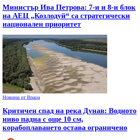
Министър Ива Петрова: 7-и и 8-и блок
на АЕЦ „Козлодуй“ са стратегически
национален приоритет
Новини от Враца
Критичен спад на река Дунав: Водното
ниво падна с още 10 см,
корабоплаването остава ограничено