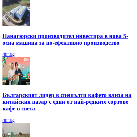
Панагюрски производител инвестира в нова 5-
осна машина за по-ефективно производство
dbr.bg
Българският лидер в спешълти кафето влиза на
китайския пазар с едни от най-редките сортове
кафе в света
dbr.bg