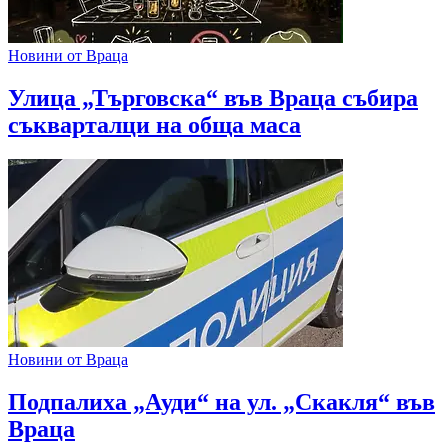
Новини от Враца
Улица „Търговска“ във Враца събира
съкварталци на обща маса
Новини от Враца
Подпалиха „Ауди“ на ул. „Скакля“ във
Враца