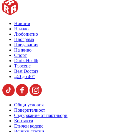
Новини
Начало
Любопитно
Програма
Предавания
На живо
Спорт
Darik Health
Търсене
Best Doctors
„40 до 40“
Общи условия
Поверителност
Съдържание от партньори
Контакти
Етичен кодекс
Всички статии