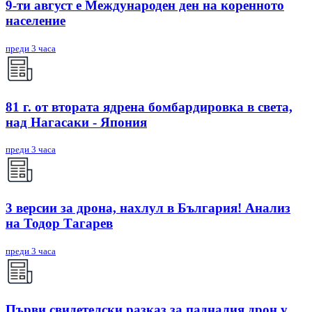
9-ти август е Международен ден на коренното
население
преди 3 часа
81 г. от втората ядрена бомбардировка в света,
над Нагасаки - Япония
преди 3 часа
3 версии за дрона, нахлул в България! Анализ
на Тодор Тагарев
преди 3 часа
Първи свидетелски разказ за падналия дрон у