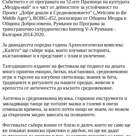
Събитието е от програмата на 52-ите Празници на културата
„Мездра-май“ и е част от дейностите за устойчивост по
Проект „Добре дошли в Средновековието“ („Welcome to the
Middle Ages“), ROBG-452, реализиран от Община Мездра и
Община Добрословени, Румъния по Програма за
трансгранично сътрудничество Interreg V-A Румъния -
България 2014-2020.
За дванадесета поредна година Археологически комплекс
„Калето“ ще събере хора, които изучават историята,
възстановяват и я представят с плам и увлечение.
Тазгодишното издание на фестивала ще поднесе на децата
много приятни емоции, битки, възстановки, средновековни
игри и търсене на изгубени светилища, знания за бита,
традициите и ритуалите на нашите предци, живели в
крепостта от античността до късното средновековие.
Антична и средновековна музика, старинни инструменти и
завладяващи танци ще потопят малки и големи в онези
отминали времена, за които почти нищо не знаем, но можем
да открехнем заедно завесата на познанието.
Фестивалът събира воини от близо и далеч, които не само ще
ви покажат воински практики и двубои, но ще ви дадат
възможност да опитате и вие, да усетите тежестта на меча, да