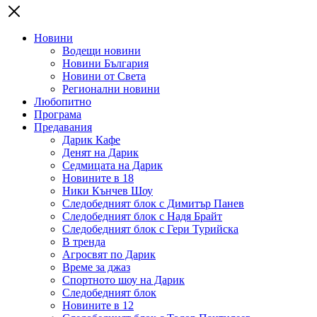
Новини
Водещи новини
Новини България
Новини от Света
Регионални новини
Любопитно
Програма
Предавания
Дарик Кафе
Денят на Дарик
Седмицата на Дарик
Новините в 18
Ники Кънчев Шоу
Следобедният блок с Димитър Панев
Следобедният блок с Надя Брайт
Следобедният блок с Гери Турийска
В тренда
Агросвят по Дарик
Време за джаз
Спортното шоу на Дарик
Следобедният блок
Новините в 12