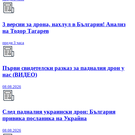
3 версии за дрона, нахлул в България! Анализ
на Тодор Тагарев
преди 3 часа
Първи свидетелски разказ за падналия дрон у
нас (ВИДЕО)
08.08.2026
След падналия украински дрон: България
привика посланика на Украйна
08.08.2026