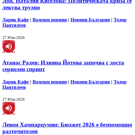
Доц. Наталия Киселова: Политическата криза се
лекува трудно
Дарик Кафе
|
Водещи новини
|
Новини България
|
Тодор
Пантилеев
27 Юли 2026
Атанас Радев: Илияна Йотова започва с доста
сериозен спринт
Дарик Кафе
|
Водещи новини
|
Новини България
|
Тодор
Пантилеев
27 Юли 2026
Левон Хампарцумян: Бюджет 2026 е безпомощно
разточителен