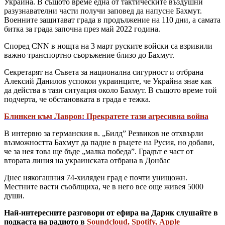
Украйна. В същото време една от тактическите въздушни
разузнавателни части получи заповед да напусне Бахмут.
Военните защитават града в продължение на 110 дни, а самата
битка за града започна през май 2022 година.
Според CNN в нощта на 3 март руските войски са взривили
важно транспортно съоръжение близо до Бахмут.
Секретарят на Съвета за национална сигурност и отбрана
Алексий Данилов успокои украинците, че Украйна знае как
да действа в тази ситуация около Бахмут. В същото време той
подчерта, че обстановката в града е тежка.
Блинкен към Лавров: Прекратете тази агресивна война
В интервю за германския в. „Билд” Резвиков не отхвърли
възможността Бахмут да падне в ръцете на Русия, но добави,
че за нея това ще бъде „малка победа”. Градът е част от
втората линия на украинската отбрана в Донбас
Днес някогашния 74-хиляден град е почти унищожн.
Местните васти съоблщиха, че в него все още живея 5000
души.
Най-интересните разговори от ефира на Дарик слушайте в
подкаста на радиото в
Soundcloud
,
Spotify
,
Apple