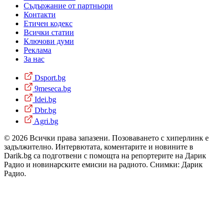
Съдържание от партньори
Контакти
Етичен кодекс
Всички статии
Ключови думи
Реклама
За нас
Dsport.bg
9meseca.bg
Idei.bg
Dbr.bg
Agri.bg
© 2026 Всички права запазени. Позоваването с хиперлинк е
задължително. Интервютата, коментарите и новините в
Darik.bg са подготвени с помощта на репортерите на Дарик
Радио и новинарските емисии на радиото. Снимки: Дарик
Радио.