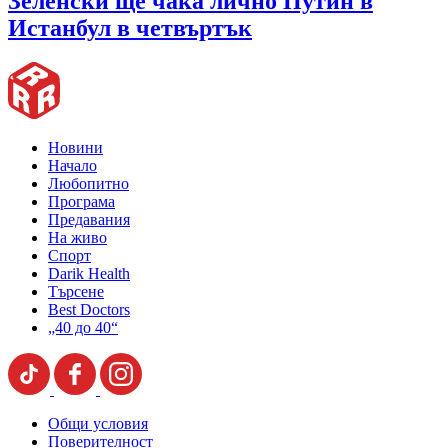
Зеленски ще чака лично Путин в
Истанбул в четвъртък
Новини
Начало
Любопитно
Програма
Предавания
На живо
Спорт
Darik Health
Търсене
Best Doctors
„40 до 40“
Общи условия
Поверителност