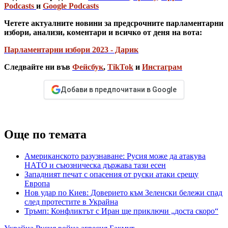
Podcasts
и
Google Podcasts
Четете актуалните новини за предсрочните парламентарни
избори, анализи, коментари и всичко от деня на вота:
Парламентарни избори 2023 - Дарик
Следвайте ни във
Фейсбук
,
TikTok
и
Инстаграм
Добави в предпочитани в Google
Още по темата
Американското разузнаване: Русия може да атакува
НАТО и съюзническа държава тази есен
Западният печат с опасения от руски атаки срещу
Европа
Нов удар по Киев: Доверието към Зеленски бележи спад
след протестите в Украйна
Тръмп: Конфликтът с Иран ще приключи „доста скоро“