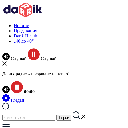
Новини
Предавания
Darik Health
„40 до 40“
Слушай
Слушай
Дарик радио - предаване на живо!
00:00
Гледай