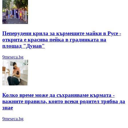
Пеперудени крила за кърмещите майки в Русе -
открита е красива пейка в градинката на
площад "Дунав"
9meseca.bg
Колко време може да съхраняваме кърмата -
важните правила, които всеки родител трябва да
знае
9meseca.bg