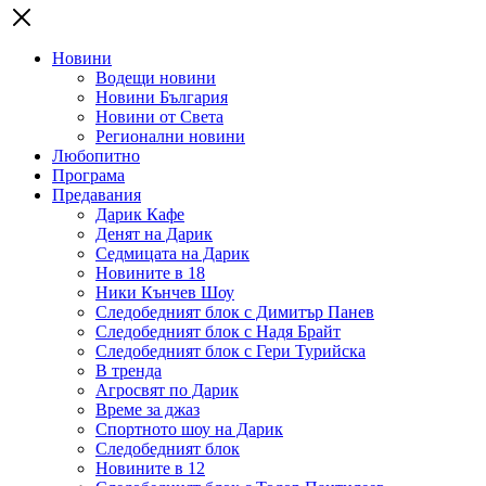
Новини
Водещи новини
Новини България
Новини от Света
Регионални новини
Любопитно
Програма
Предавания
Дарик Кафе
Денят на Дарик
Седмицата на Дарик
Новините в 18
Ники Кънчев Шоу
Следобедният блок с Димитър Панев
Следобедният блок с Надя Брайт
Следобедният блок с Гери Турийска
В тренда
Агросвят по Дарик
Време за джаз
Спортното шоу на Дарик
Следобедният блок
Новините в 12