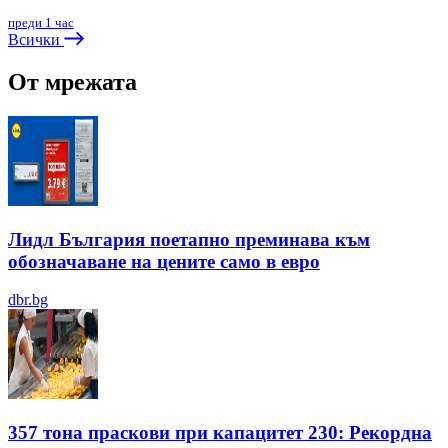
преди 1 час
Всички
От мрежата
Лидл България поетапно преминава към
обозначаване на цените само в евро
dbr.bg
357 тона праскови при капацитет 230: Рекордна