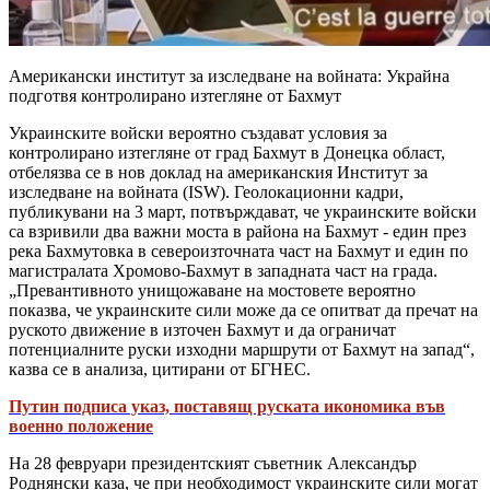
Американски институт за изследване на войната: Украйна
подготвя контролирано изтегляне от Бахмут
Украинските войски вероятно създават условия за
контролирано изтегляне от град Бахмут в Донецка област,
отбелязва се в нов доклад на американския Институт за
изследване на войната (ISW). Геолокационни кадри,
публикувани на 3 март, потвърждават, че украинските войски
са взривили два важни моста в района на Бахмут - един през
река Бахмутовка в североизточната част на Бахмут и един по
магистралата Хромово-Бахмут в западната част на града.
„Превантивното унищожаване на мостовете вероятно
показва, че украинските сили може да се опитват да пречат на
руското движение в източен Бахмут и да ограничат
потенциалните руски изходни маршрути от Бахмут на запад“,
казва се в анализа, цитирани от БГНЕС.
Путин подписа указ, поставящ руската икономика във
военно положение
На 28 февруари президентският съветник Александър
Роднянски каза, че при необходимост украинските сили могат