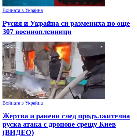
Войната в Украйна
Русия и Украйна си размениха по още
307 военнопленници
Войната в Украйна
Жертва и ранени след продължителна
руска атака с дронове срещу Киев
(ВИДЕО)