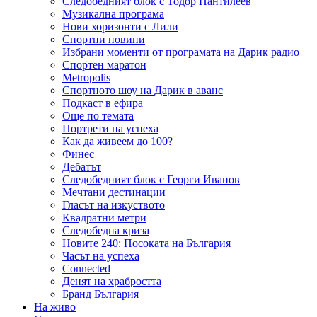
Следобедният блок с Тодор Пантилеев
Музикална програма
Нови хоризонти с Лили
Спортни новини
Избрани моменти от програмата на Дарик радио
Спортен маратон
Metropolis
Спортното шоу на Дарик в аванс
Подкаст в ефира
Още по темата
Портрети на успеха
Как да живеем до 100?
Финес
Дебатът
Следобедният блок с Георги Иванов
Мечтани дестинации
Гласът на изкуството
Квадратни метри
Следобедна криза
Новите 240: Посоката на България
Часът на успеха
Connected
Денят на храбростта
Бранд България
На живо