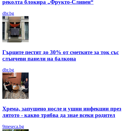
реколта блокира „Фрукто-Сливен“
dbr.bg
Гърците пестят до 30% от сметките за ток със
слънчеви панели на балкона
dbr.bg
Хрема, запушено носле и ушни инфекции през
лятотo - какво трябва да знае всеки родител
9meseca.bg