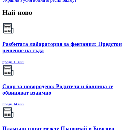
Украйна
Русия
война
агресия
Бахмут
Най-ново
Разбитата лаборатория за фентанил: Предстои
решение на съда
преди 31 мин
Спор за новородено: Родители и болница се
обвиняват взаимно
преди 34 мин
Пламъци горят между Първомай и Брягово