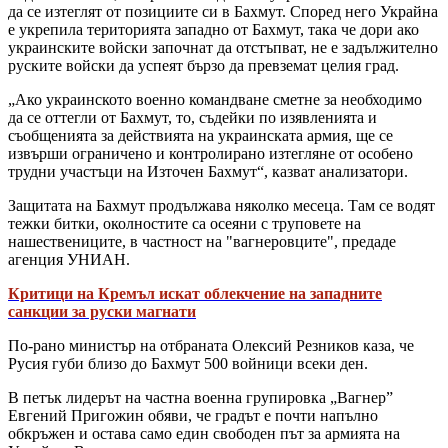
да се изтеглят от позициите си в Бахмут. Според него Украйна
е укрепила територията западно от Бахмут, така че дори ако
украинските войски започнат да отстъпват, не е задължително
руските войски да успеят бързо да превземат целия град.
„Ако украинското военно командване сметне за необходимо
да се оттегли от Бахмут, то, съдейки по изявленията и
съобщенията за действията на украинската армия, ще се
извърши ограничено и контролирано изтегляне от особено
трудни участъци на Източен Бахмут“, казват анализатори.
Защитата на Бахмут продължава няколко месеца. Там се водят
тежки битки, околностите са осеяни с труповете на
нашествениците, в частност на "вагнеровците", предаде
агенция УНИАН.
Критици на Кремъл искат облекчение на западните
санкции за руски магнати
По-рано министър на отбраната Олексий Резников каза, че
Русия губи близо до Бахмут 500 войници всеки ден.
В петък лидерът на частна военна групировка „Вагнер”
Евгений Пригожин обяви, че градът е почти напълно
обкръжен и остава само един свободен път за армията на