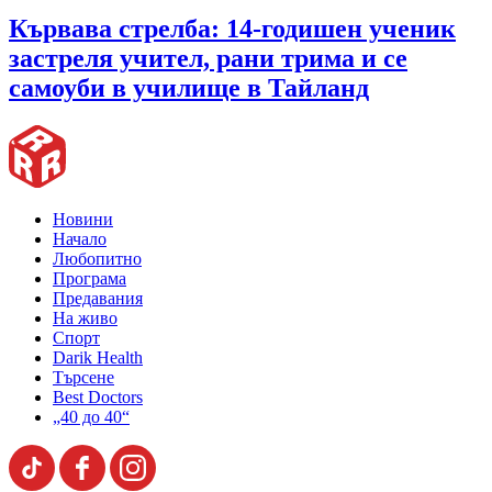
Кървава стрелба: 14-годишен ученик
застреля учител, рани трима и се
самоуби в училище в Тайланд
Новини
Начало
Любопитно
Програма
Предавания
На живо
Спорт
Darik Health
Търсене
Best Doctors
„40 до 40“