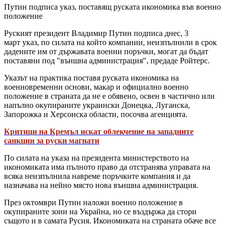
Путин подписа указ, поставящ руската икономика във военно
положение
Руският президент Владимир Путин подписа днес, 3
март указ, по силата на който компании, неизпълнили в срок
дадените им от държавата военни поръчки, могат да бъдат
поставяни под "външна администрация", предаде Ройтерс.
Указът на практика поставя руската икономика на
военновременни основи, макар и официално военно
положение в страната да не е обявено, освен в частично или
напълно окупираните украински Донецка, Луганска,
Запорожка и Херсонска области, посочва агенцията.
Критици на Кремъл искат облекчение на западните
санкции за руски магнати
По силата на указа на президента министерството на
икономиката има пълното право да отстранява управата на
всяка неизпълнила навреме поръчките компания и да
назначава на нейно място нова външна администрация.
През октомври Путин наложи военно положение в
окупираните зони на Украйна, но се въздържа да стори
същото и в самата Русия. Икономиката на страната обаче все