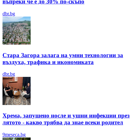
въпреки че е до 30% по-скъпо
dbr.bg
Стара Загора залага на умни технологии за
въздуха, трафика и икономиката
dbr.bg
Хрема, запушено носле и ушни инфекции през
лятотo - какво трябва да знае всеки родител
9meseca.bg