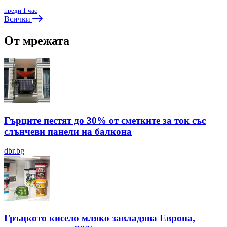
преди 1 час
Всички
От мрежата
Гърците пестят до 30% от сметките за ток със
слънчеви панели на балкона
dbr.bg
Гръцкото кисело мляко завладява Европа,