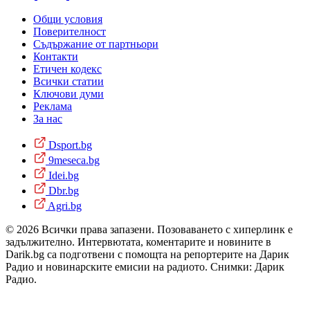
Общи условия
Поверителност
Съдържание от партньори
Контакти
Етичен кодекс
Всички статии
Ключови думи
Реклама
За нас
Dsport.bg
9meseca.bg
Idei.bg
Dbr.bg
Agri.bg
© 2026 Всички права запазени. Позоваването с хиперлинк е
задължително. Интервютата, коментарите и новините в
Darik.bg са подготвени с помощта на репортерите на Дарик
Радио и новинарските емисии на радиото. Снимки: Дарик
Радио.