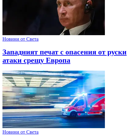
Новини от Света
Западният печат с опасения от руски
атаки срещу Европа
Новини от Света