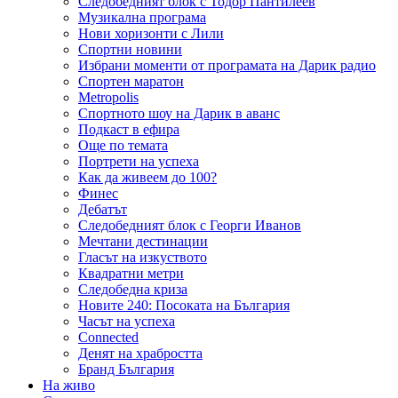
Следобедният блок с Тодор Пантилеев
Музикална програма
Нови хоризонти с Лили
Спортни новини
Избрани моменти от програмата на Дарик радио
Спортен маратон
Metropolis
Спортното шоу на Дарик в аванс
Подкаст в ефира
Още по темата
Портрети на успеха
Как да живеем до 100?
Финес
Дебатът
Следобедният блок с Георги Иванов
Мечтани дестинации
Гласът на изкуството
Квадратни метри
Следобедна криза
Новите 240: Посоката на България
Часът на успеха
Connected
Денят на храбростта
Бранд България
На живо