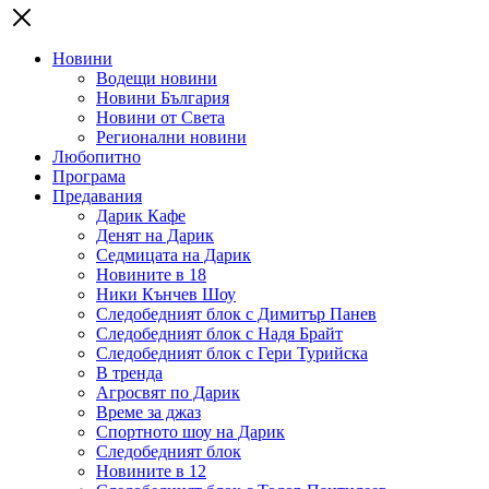
Новини
Водещи новини
Новини България
Новини от Света
Регионални новини
Любопитно
Програма
Предавания
Дарик Кафе
Денят на Дарик
Седмицата на Дарик
Новините в 18
Ники Кънчев Шоу
Следобедният блок с Димитър Панев
Следобедният блок с Надя Брайт
Следобедният блок с Гери Турийска
В тренда
Агросвят по Дарик
Време за джаз
Спортното шоу на Дарик
Следобедният блок
Новините в 12