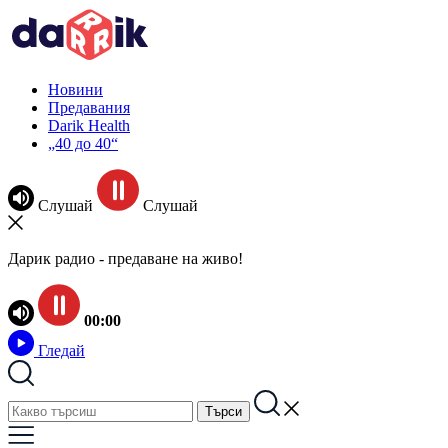
Новини
Предавания
Darik Health
„40 до 40“
Слушай
Слушай
Дарик радио - предаване на живо!
00:00
Гледай