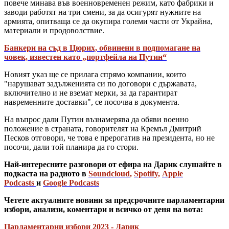
повече минава във военновременен режим, като фабрики и
заводи работят на три смени, за да осигурят нужните на
армията, опитваща се да окупира големи части от Украйна,
материали и продоволствие.
Банкери на съд в Цюрих, обвинени в подпомагане на
човек, известен като „портфейла на Путин“
Новият указ ще се прилага спрямо компании, които
"нарушават задълженията си по договори с държавата,
включително и не вземат мерки, за да гарантират
навременните доставки", се посочва в документа.
На въпрос дали Путин възнамерява да обяви военно
положение в страната, говорителят на Кремъл Дмитрий
Песков отговори, че това е прерогатив на президента, но не
посочи, дали той планира да го стори.
Най-интересните разговори от ефира на Дарик слушайте в
подкаста на радиото в
Soundcloud
,
Spotify
,
Apple
Podcasts
и
Google Podcasts
Четете актуалните новини за предсрочните парламентарни
избори, анализи, коментари и всичко от деня на вота:
Парламентарни избори 2023 - Дарик