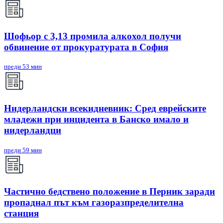
Шофьор с 3,13 промила алкохол получи
обвинение от прокуратурата в София
преди 53 мин
Нидерландски всекидневник: Сред еврейските
младежи при инцидента в Банско имало и
нидерландци
преди 59 мин
Частично бедствено положение в Перник заради
пропаднал път към газоразпределителна
станция