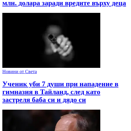
млн. долара заради вредите върху деца
Новини от Света
Ученик уби 7 души при нападение в
гимназия в Тайланд, след като
застреля баба си и дядо си