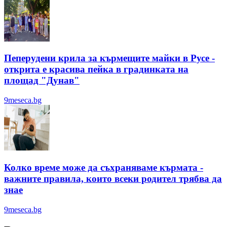
Пеперудени крила за кърмещите майки в Русе -
открита е красива пейка в градинката на
площад "Дунав"
9meseca.bg
Колко време може да съхраняваме кърмата -
важните правила, които всеки родител трябва да
знае
9meseca.bg