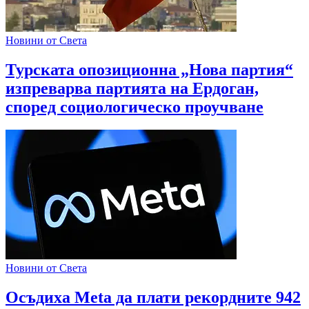
Новини от Света
Турската опозиционна „Нова партия“
изпреварва партията на Ердоган,
според социологическо проучване
Новини от Света
Осъдиха Meta да плати рекордните 942