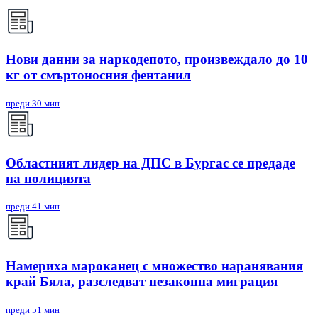
Нови данни за наркодепото, произвеждало до 10
кг от смъртоносния фентанил
преди 30 мин
Областният лидер на ДПС в Бургас се предаде
на полицията
преди 41 мин
Намериха мароканец с множество наранявания
край Бяла, разследват незаконна миграция
преди 51 мин