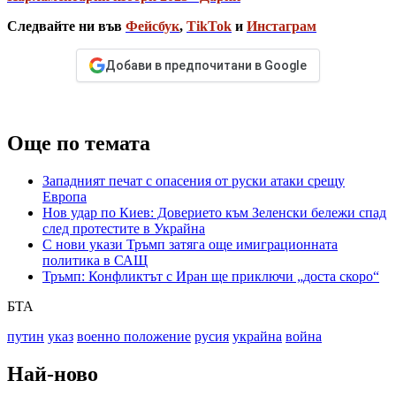
Следвайте ни във
Фейсбук
,
TikTok
и
Инстаграм
Добави в предпочитани в Google
Още по темата
Западният печат с опасения от руски атаки срещу
Европа
Нов удар по Киев: Доверието към Зеленски бележи спад
след протестите в Украйна
С нови укази Тръмп затяга още имиграционната
политика в САЩ
Тръмп: Конфликтът с Иран ще приключи „доста скоро“
БТА
путин
указ
военно положение
русия
украйна
война
Най-ново