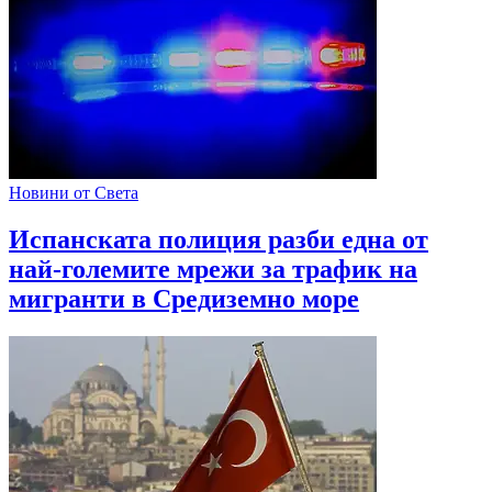
Новини от Света
Испанската полиция разби една от
най-големите мрежи за трафик на
мигранти в Средиземно море