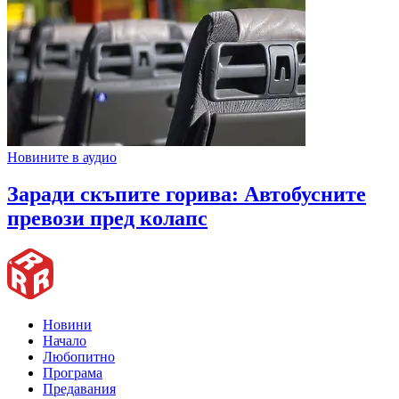
Новините в аудио
Заради скъпите горива: Автобусните
превози пред колапс
Новини
Начало
Любопитно
Програма
Предавания