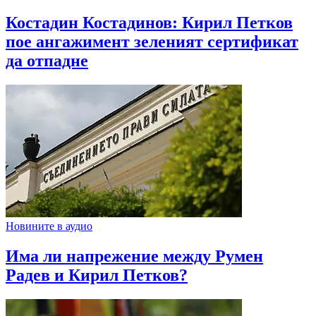
Костадин Костадинов: Кирил Петков
пое ангажимент зеленият сертификат
да отпадне
Новините в аудио
Има ли напрежение между Румен
Радев и Кирил Петков?