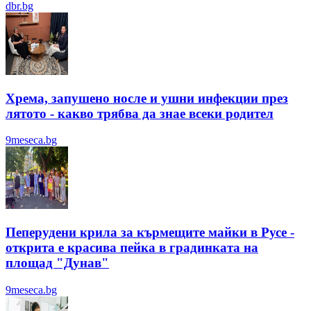
dbr.bg
Хрема, запушено носле и ушни инфекции през
лятотo - какво трябва да знае всеки родител
9meseca.bg
Пеперудени крила за кърмещите майки в Русе -
открита е красива пейка в градинката на
площад "Дунав"
9meseca.bg