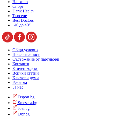
На живо
Спорт
Darik Health
Търсене
Best Doctors
„40 до 40“
Общи условия
Поверителност
Съдържание от партньори
Контакти
Етичен кодекс
Всички статии
Ключови думи
Реклама
За нас
Dsport.bg
9meseca.bg
Idei.bg
Dbr.bg