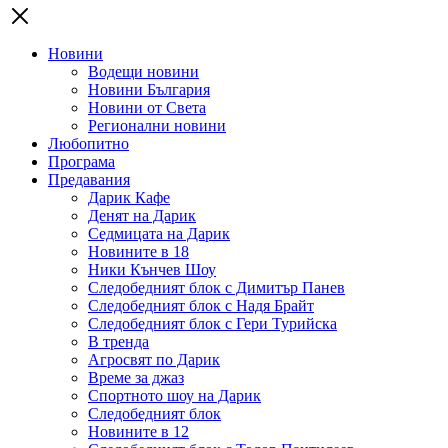
Новини
Водещи новини
Новини България
Новини от Света
Регионални новини
Любопитно
Програма
Предавания
Дарик Кафе
Денят на Дарик
Седмицата на Дарик
Новините в 18
Ники Кънчев Шоу
Следобедният блок с Димитър Панев
Следобедният блок с Надя Брайт
Следобедният блок с Гери Турийска
В тренда
Агросвят по Дарик
Време за джаз
Спортното шоу на Дарик
Следобедният блок
Новините в 12