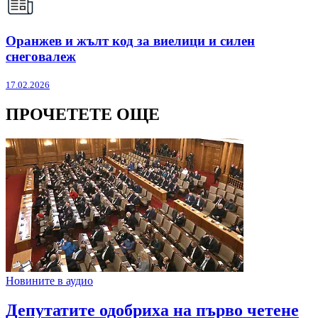
Оранжев и жълт код за виелици и силен
снеговалеж
17.02.2026
ПРОЧЕТЕТЕ ОЩЕ
Новините в аудио
Депутатите одобриха на първо четене