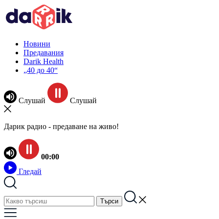
Новини
Предавания
Darik Health
„40 до 40“
Слушай
Слушай
Дарик радио - предаване на живо!
00:00
Гледай