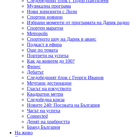
Следобедният блок с Тодор Пантилеев
Музикална програма
Нови хоризонти с Лили
Спортни новини
Избрани моменти от програмата на Дарик радио
Спортен маратон
Metropolis
Спортното шоу на Дарик в аванс
Подкаст в ефира
Още по темата
Портрети на успеха
Как да живеем до 100?
Финес
Дебатът
Следобедният блок с Георги Иванов
Мечтани дестинации
Гласът на изкуството
Квадратни метри
Следобедна криза
Новите 240: Посоката на България
Часът на успеха
Connected
Денят на храбростта
Бранд България
На живо