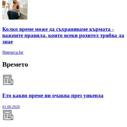
Колко време може да съхраняваме кърмата -
важните правила, които всеки родител трябва да
знае
9meseca.bg
Времето
Ето какво време ни очаква през уикенда
01.08.2026