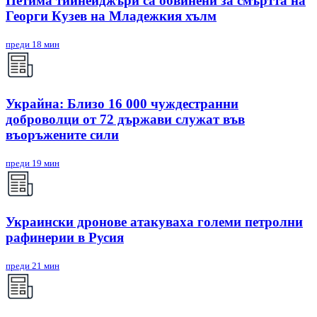
Петима тийнейджъри са обвинени за смъртта на
Георги Кузев на Младежкия хълм
преди 18 мин
Украйна: Близо 16 000 чуждестранни
доброволци от 72 държави служат във
въоръжените сили
преди 19 мин
Украински дронове атакуваха големи петролни
рафинерии в Русия
преди 21 мин