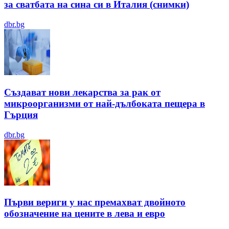
за сватбата на сина си в Италия (снимки)
dbr.bg
Създават нови лекарства за рак от
микроорганизми от най-дълбоката пещера в
Гърция
dbr.bg
Първи вериги у нас премахват двойното
обозначение на цените в лева и евро