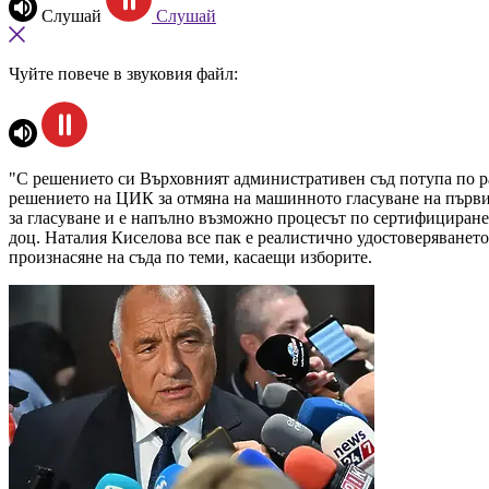
Слушай
Слушай
Чуйте повече в звуковия файл:
"С решението си Върховният административен съд потупа по ра
решението на ЦИК за отмяна на машинното гласуване на първия
за гласуване и е напълно възможно процесът по сертифициране 
доц. Наталия Киселова все пак е реалистично удостоверяванет
произнасяне на съда по теми, касаещи изборите.