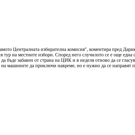
мото Централната избирателна комисия", коментира пред Дарик 
 тур на местните избори. Според него случилото се е още една 
да бъде забавен от страна на ЦИК и в неделя отново да се гласу
о на машините да приключи навреме, но е нужно да се направят 