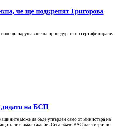
кна, че ще подкрепят Григорова
гнало до нарушаване на процедурата по сертифициране.
андидата на БСП
машините може да бъде утвърден само от министъра на
 защото не е имало жалби. Сега обаче ВАС дава изрично