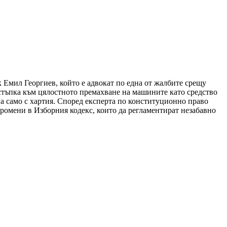
Емил Георгиев, който е адвокат по една от жалбите срещу
стъпка към цялостното премахване на машините като средство
ва само с хартия. Според експерта по конституционно право
промени в Изборния кодекс, които да регламентират незабавно