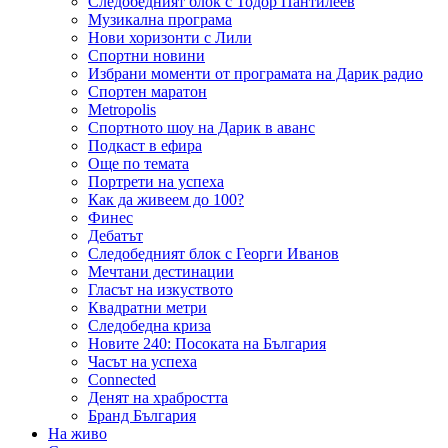
Следобедният блок с Тодор Пантилеев
Музикална програма
Нови хоризонти с Лили
Спортни новини
Избрани моменти от програмата на Дарик радио
Спортен маратон
Metropolis
Спортното шоу на Дарик в аванс
Подкаст в ефира
Още по темата
Портрети на успеха
Как да живеем до 100?
Финес
Дебатът
Следобедният блок с Георги Иванов
Мечтани дестинации
Гласът на изкуството
Квадратни метри
Следобедна криза
Новите 240: Посоката на България
Часът на успеха
Connected
Денят на храбростта
Бранд България
На живо