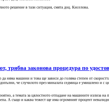
лното решение в тази ситуация, смята доц. Киселова.
т, трябва законова процедура по удост
ур да няма машини и това ще зависи до голяма степен от скорос
ев допълни, че случилото през миналата седмица е умишлено и с 
роятно, а темата за цялостното отпадане на машините излиза на 
епа. А също и каква тежест ще има огромният процент невалидн