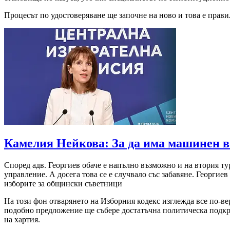
Процесът по удостоверяване ще започне на ново и това е прави
Камелия Нейкова: За да има машинен во
Според адв. Георгиев обаче е напълно възможно и на втория т
управление. А досега това се е случвало със забавяне. Георги
изборите за общински съветници
На този фон отварянето на Изборния кодекс изглежда все по-ве
подобно предложение ще събере достатъчна политическа подкр
на хартия.