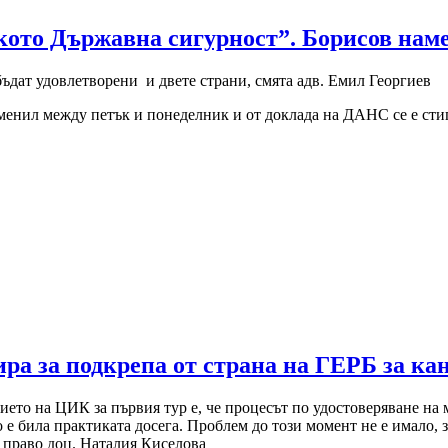
кото Държавна сигурност”. Борисов наме
бъдат удовлетворени и двете страни, смята адв. Емил Георгиев
менил между петък и понеделник и от доклада на ДАНС се е сти
ра за подкрепа от страна на ГЕРБ за к
то на ЦИК за първия тур е, че процесът по удостоверяване на 
о е била практиката досега. Проблем до този момент не е имало,
о право доц. Наталия Киселова