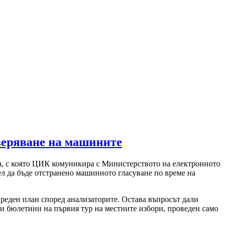
оверяване на машините
тта, с която ЦИК комуникира с Министерството на електронното
цел да бъде отстранено машинното гласуване по време на
преден план според анализаторите. Остава въпросът дали
и бюлетини на първия тур на местните избори, проведен само