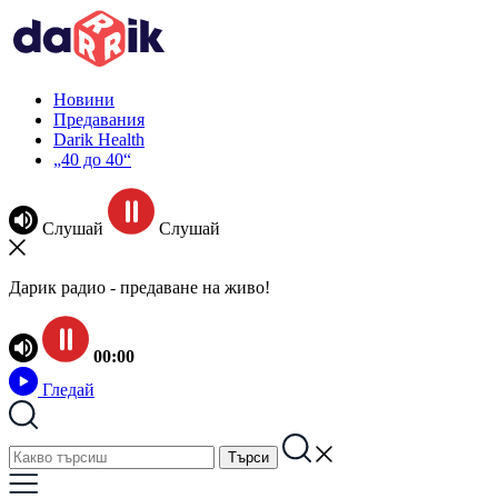
Новини
Предавания
Darik Health
„40 до 40“
Слушай
Слушай
Дарик радио - предаване на живо!
00:00
Гледай