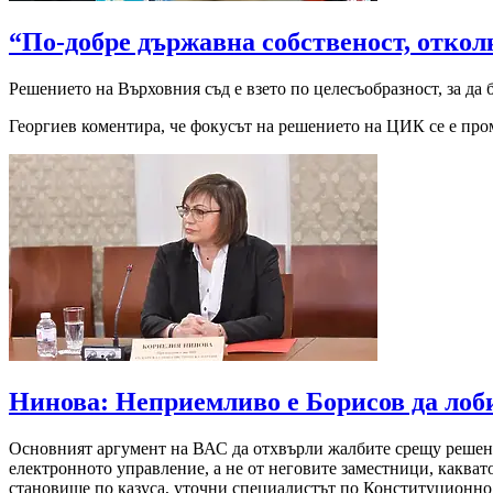
“По-добре държавна собственост, откол
Решението на Върховния съд е взето по целесъобразност, за да 
Георгиев коментира, че фокусът на решението на ЦИК се е про
Нинова: Неприемливо е Борисов да лоби
Основният аргумент на ВАС да отхвърли жалбите срещу решение
електронното управление, а не от неговите заместници, какват
становище по казуса, уточни специалистът по Конституционн