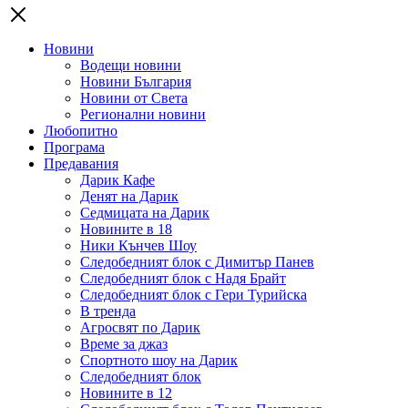
Новини
Водещи новини
Новини България
Новини от Света
Регионални новини
Любопитно
Програма
Предавания
Дарик Кафе
Денят на Дарик
Седмицата на Дарик
Новините в 18
Ники Кънчев Шоу
Следобедният блок с Димитър Панев
Следобедният блок с Надя Брайт
Следобедният блок с Гери Турийска
В тренда
Агросвят по Дарик
Време за джаз
Спортното шоу на Дарик
Следобедният блок
Новините в 12