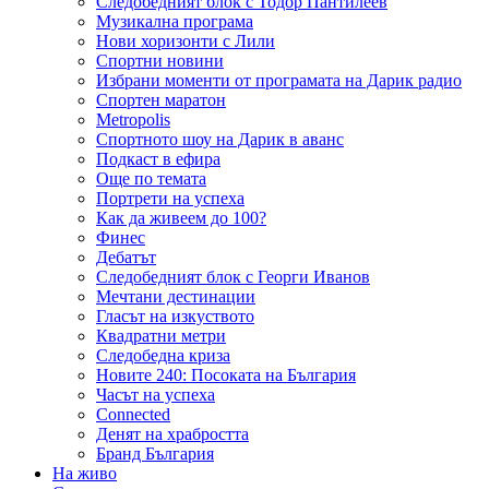
Следобедният блок с Тодор Пантилеев
Музикална програма
Нови хоризонти с Лили
Спортни новини
Избрани моменти от програмата на Дарик радио
Спортен маратон
Metropolis
Спортното шоу на Дарик в аванс
Подкаст в ефира
Още по темата
Портрети на успеха
Как да живеем до 100?
Финес
Дебатът
Следобедният блок с Георги Иванов
Мечтани дестинации
Гласът на изкуството
Квадратни метри
Следобедна криза
Новите 240: Посоката на България
Часът на успеха
Connected
Денят на храбростта
Бранд България
На живо