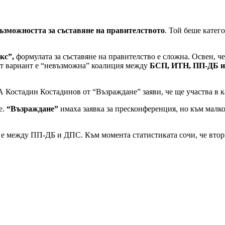
възможността за съставяне на правителството
. Той беше катег
кс”,
формулата за съставяне на правителство е сложна. Освен, ч
ият вариант е “невъзможна” коалиция между
БСП, ИТН, ПП-ДБ и
 А Костадин Костадинов от “Възраждане” заяви, че ще участва в 
е.
“Възраждане”
имаха заявка за пресконференция, но към малко 
 е между ПП-ДБ и ДПС. Към момента статистиката сочи, че втори 