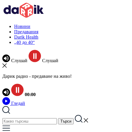
Новини
Предавания
Darik Health
„40 до 40“
Слушай
Слушай
Дарик радио - предаване на живо!
00:00
Гледай