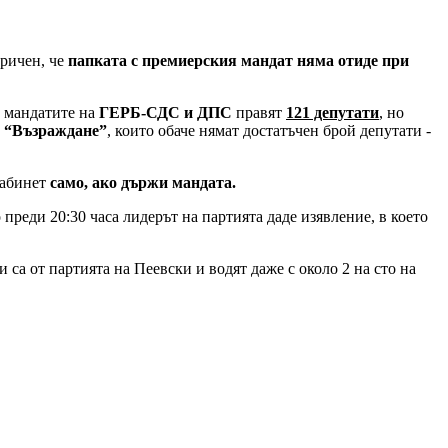
оричен, че
папката с премиерския мандат няма отиде при
е мандатите на
ГЕРБ-СДС и ДПС
правят
121 депутати
, но
 “Възраждане”
, които обаче нямат достатъчен брой депутати -
кабинет
само, ако държи мандата.
преди 20:30 часа лидерът на партията даде изявление, в което
са от партията на Пеевски и водят даже с около 2 на сто на