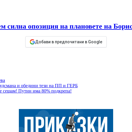
ем силна опозиция на плановете на Бори
Добави в предпочитани в Google
ева
будсмана и обедини тези на ПП и ГЕРБ
 се сещам! Путин има 80% подкрепа!