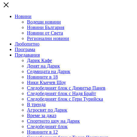
Новини
Водещи новини
Новини България
Новини от Света
Регионални новини
Любопитно
Програма
Предавания
Дарик Кафе
Денят на Дарик
Седмицата на Дарик
Новините в 18
Ники Кънчев Шоу
Следобедният блок с Димитър Панев
Следобедният блок с Надя Брайт
Следобедният блок с Гери Турийска
В тренда
Агросвят по Дарик
Време за джаз
Спортното шоу на Дарик
Следобедният блок
Новините в 12