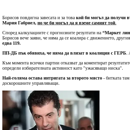
Борисов повдигна завесата и за това
кой би могъл да получи 
Мария Габриел,
но че би могъл да я вземе самият той
.
Според калкулациите с прогнозните резултати на
“Маркет лин
Борисов вече заяви, че няма да се коалира с движението, друг
едва 119.
ПП-ДБ пък обявиха, че няма да влизат в коалиция с ГЕРБ
.
Към момента всички партии отказват да коментират резултатит
определи избирателната активност като "ужасяващо ниска".
Най-голяма остава интригата за второто място
- битката там
доскорошните управляващи.