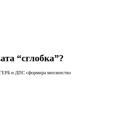
вата “сглобка”?
на ГЕРБ и ДПС сформира мнозинство