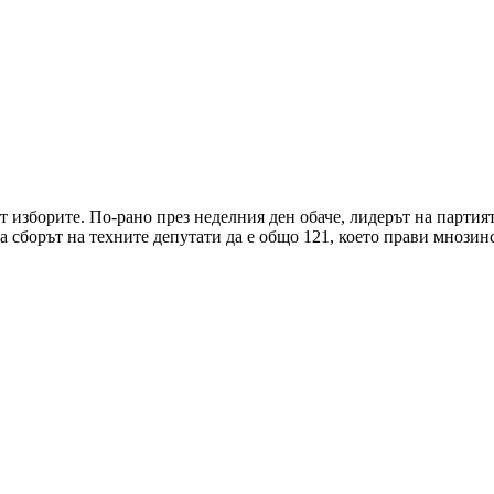
т изборите. По-рано през неделния ден обаче, лидерът на партия
а сборът на техните депутати да е общо 121, което прави мнозин