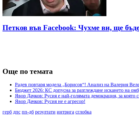
Петков във Facebook: Чухме ви, ще бъд
Още по темата
Радев повтаря модела „Борисов“! Анализ на Валерия Вел
Бюджет 2026: КС допусна за разглеждане искането на ом
Явор Дачков: Русия е най-голямата демокрация, за която
Явор Дачков: Русия не е агресор!
герб
дпс
пп-дб
резултати
интрига
сглобка