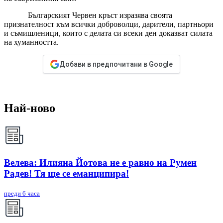
Българският Червен кръст изразява своята
признателност към всички доброволци, дарители, партньори
и съмишленици, които с делата си всеки ден доказват силата
на хуманността.
Добави в предпочитани в Google
Най-ново
Велева: Илияна Йотова не е равно на Румен
Радев! Тя ще се еманципира!
преди 6 часа