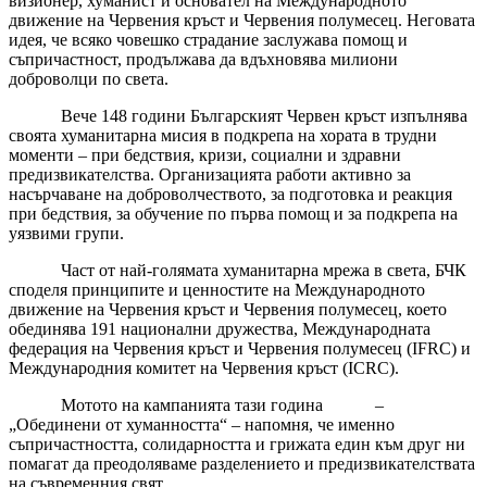
визионер, хуманист и основател на Международното
движение на Червения кръст и Червения полумесец. Неговата
идея, че всяко човешко страдание заслужава помощ и
съпричастност, продължава да вдъхновява милиони
доброволци по света.
Вече 148 години Българският Червен кръст изпълнява
своята хуманитарна мисия в подкрепа на хората в трудни
моменти – при бедствия, кризи, социални и здравни
предизвикателства. Организацията работи активно за
насърчаване на доброволчеството, за подготовка и реакция
при бедствия, за обучение по първа помощ и за подкрепа на
уязвими групи.
Част от най-голямата хуманитарна мрежа в света, БЧК
споделя принципите и ценностите на Международното
движение на Червения кръст и Червения полумесец, което
обединява 191 национални дружества, Международната
федерация на Червения кръст и Червения полумесец (IFRC) и
Международния комитет на Червения кръст (ICRC).
Мотото на кампанията тази година –
„Обединени от хуманността“ – напомня, че именно
съпричастността, солидарността и грижата един към друг ни
помагат да преодоляваме разделението и предизвикателствата
на съвременния свят.