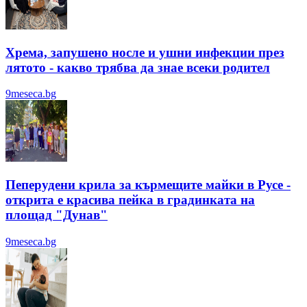
Хрема, запушено носле и ушни инфекции през
лятотo - какво трябва да знае всеки родител
9meseca.bg
Пеперудени крила за кърмещите майки в Русе -
открита е красива пейка в градинката на
площад "Дунав"
9meseca.bg