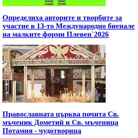
Определиха авторите и творбите за
участие в 13-то Международно биенале
на малките форми Плевен`2026
Православната църква почита Св.
мъченик Дометий и Св. мъченица
Потамия - чудотворица