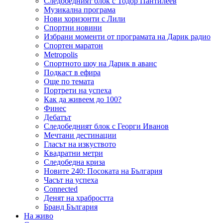
Следобедният блок с Тодор Пантилеев
Музикална програма
Нови хоризонти с Лили
Спортни новини
Избрани моменти от програмата на Дарик радио
Спортен маратон
Metropolis
Спортното шоу на Дарик в аванс
Подкаст в ефира
Още по темата
Портрети на успеха
Как да живеем до 100?
Финес
Дебатът
Следобедният блок с Георги Иванов
Мечтани дестинации
Гласът на изкуството
Квадратни метри
Следобедна криза
Новите 240: Посоката на България
Часът на успеха
Connected
Денят на храбростта
Бранд България
На живо