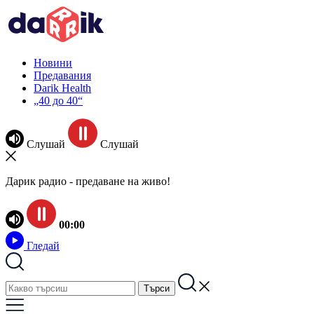
Новини
Предавания
Darik Health
„40 до 40“
Слушай
Слушай
Дарик радио - предаване на живо!
00:00
Гледай