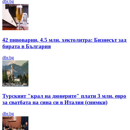
dbr.bg
42 пивоварни, 4.5 млн. хектолитра: Бизнесът зад
бирата в България
dbr.bg
Турският "крал на дюнерите" плати 3 млн. евро
за сватбата на сина си в Италия (снимки)
dbr.bg