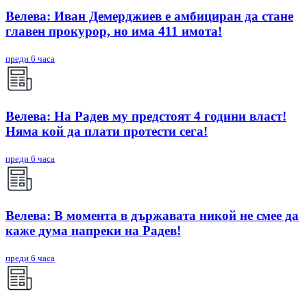
Велева: Иван Демерджиев е амбициран да стане
главен прокурор, но има 411 имота!
преди 6 часа
Велева: На Радев му предстоят 4 години власт!
Няма кой да плати протести сега!
преди 6 часа
Велева: В момента в държавата никой не смее да
каже дума напреки на Радев!
преди 6 часа