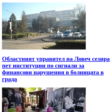
Областният управител на Ловеч сезира
пет институции по сигнали за
финансови нарушения в болницата в
града