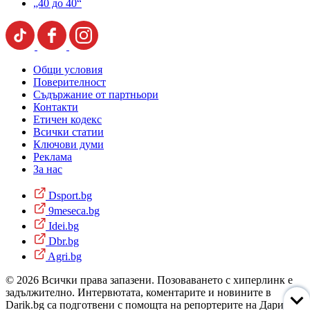
„40 до 40“
Общи условия
Поверителност
Съдържание от партньори
Контакти
Етичен кодекс
Всички статии
Ключови думи
Реклама
За нас
Dsport.bg
9meseca.bg
Idei.bg
Dbr.bg
Agri.bg
© 2026 Всички права запазени. Позоваването с хиперлинк е
задължително. Интервютата, коментарите и новините в
Darik.bg са подготвени с помощта на репортерите на Дарик