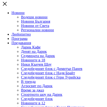
Новини
Водещи новини
Новини България
Новини от Света
Регионални новини
Любопитно
Програма
Предавания
Дарик Кафе
Денят на Дарик
Седмицата на Дарик
Новините в 18
Ники Кънчев Шоу
Следобедният блок с Димитър Панев
Следобедният блок с Надя Брайт
Следобедният блок с Гери Турийска
В тренда
Агросвят по Дарик
Време за джаз
Спортното шоу на Дарик
Следобедният блок
Новините в 12