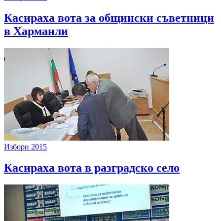
Касираха вота за общински съветници
в Харманли
Избори 2015
Касираха вота в разградско село