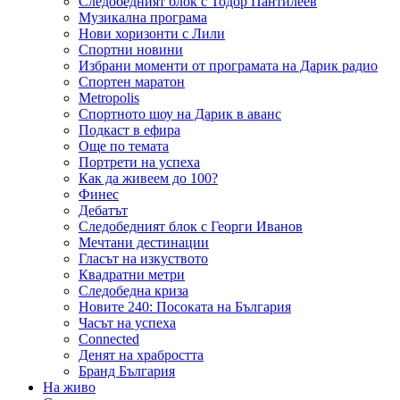
Следобедният блок с Тодор Пантилеев
Музикална програма
Нови хоризонти с Лили
Спортни новини
Избрани моменти от програмата на Дарик радио
Спортен маратон
Metropolis
Спортното шоу на Дарик в аванс
Подкаст в ефира
Още по темата
Портрети на успеха
Как да живеем до 100?
Финес
Дебатът
Следобедният блок с Георги Иванов
Мечтани дестинации
Гласът на изкуството
Квадратни метри
Следобедна криза
Новите 240: Посоката на България
Часът на успеха
Connected
Денят на храбростта
Бранд България
На живо