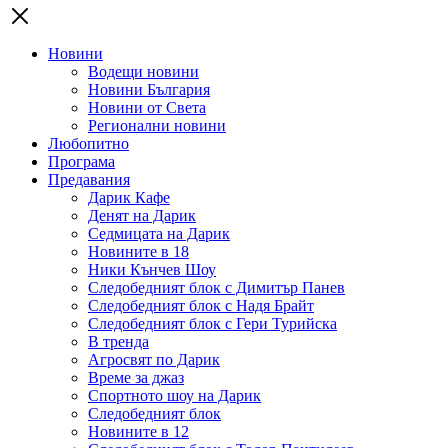
Новини
Водещи новини
Новини България
Новини от Света
Регионални новини
Любопитно
Програма
Предавания
Дарик Кафе
Денят на Дарик
Седмицата на Дарик
Новините в 18
Ники Кънчев Шоу
Следобедният блок с Димитър Панев
Следобедният блок с Надя Брайт
Следобедният блок с Гери Турийска
В тренда
Агросвят по Дарик
Време за джаз
Спортното шоу на Дарик
Следобедният блок
Новините в 12