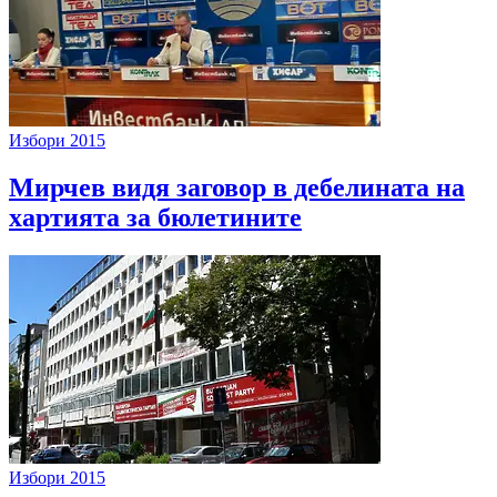
Избори 2015
Мирчев видя заговор в дебелината на
хартията за бюлетините
Избори 2015