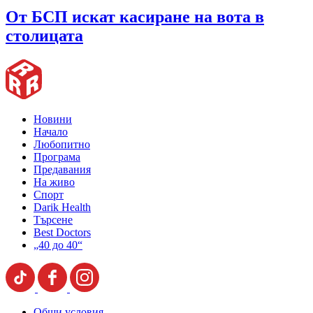
От БСП искат касиране на вота в
столицата
Новини
Начало
Любопитно
Програма
Предавания
На живо
Спорт
Darik Health
Търсене
Best Doctors
„40 до 40“
Общи условия