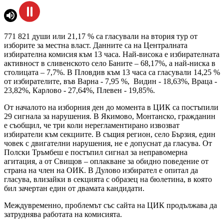
771 821 души или 21,17 % са гласували на втория тур от
изборите за местна власт. Данните са на Централната
избирателна комисия към 13 часа. Най-висока е избирателната
активност в сливенското село Баните – 68,17%, а най-ниска в
столицата – 7,7%. В Пловдив към 13 часа са гласували 14,25 %
от избирателите, във Варна - 7,95 %, Видин - 18,63%, Враца -
23,82%, Карлово - 27,64%, Плевен - 19,85%.
От началото на изборния ден до момента в ЦИК са постъпили
29 сигнала за нарушения. В Якимово, Монтанско, гражданин
е съобщил, че три коли нерегламентирано извозват
избиратели към секциите. В същия регион, село Бързия, един
човек с двигателни нарушения, не е допуснат да гласува. От
Полски Тръмбеш е постъпил сигнал за неправомерна
агитация, а от Свищов – оплакване за обидно поведение от
страна на член на ОИК. В Дулово избирател е опитал да
гласува, влизайки в секцията с образец на бюлетина, в която
бил зачертан един от двамата кандидати.
Междувременно, проблемът със сайта на ЦИК продължава да
затруднява работата на комисията.