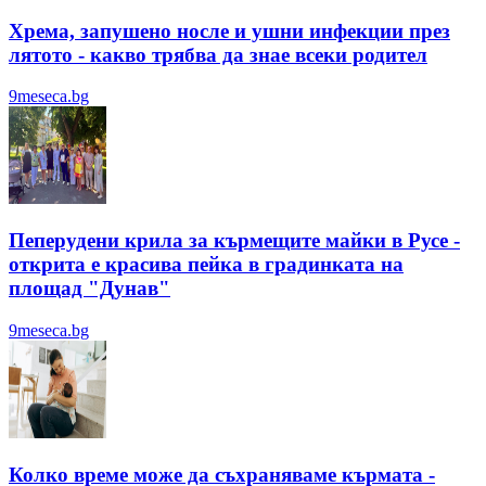
Хрема, запушено носле и ушни инфекции през
лятотo - какво трябва да знае всеки родител
9meseca.bg
Пеперудени крила за кърмещите майки в Русе -
открита е красива пейка в градинката на
площад "Дунав"
9meseca.bg
Колко време може да съхраняваме кърмата -