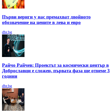
Първи вериги у нас премахват двойното
обозначение на цените в лева и евро
dbr.bg
Райчо Райчев: Проектът за космически център в
Доброславци е сложен, първата фаза ще отнеме 3
години
dbr.bg