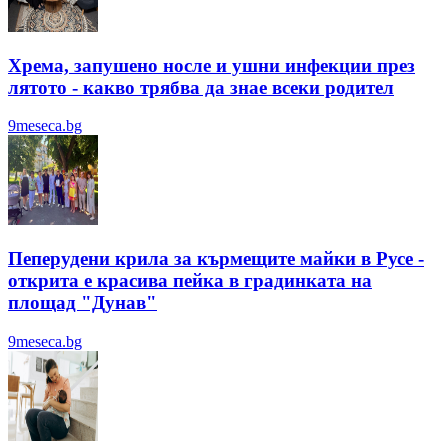
Хрема, запушено носле и ушни инфекции през
лятотo - какво трябва да знае всеки родител
9meseca.bg
Пеперудени крила за кърмещите майки в Русе -
открита е красива пейка в градинката на
площад "Дунав"
9meseca.bg