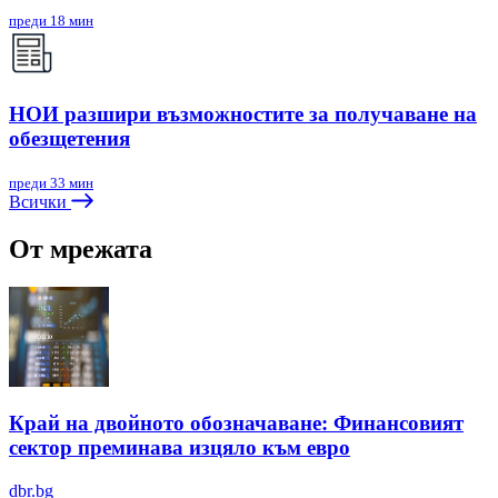
преди 18 мин
НОИ разшири възможностите за получаване на
обезщетения
преди 33 мин
Всички
От мрежата
Край на двойното обозначаване: Финансовият
сектор преминава изцяло към евро
dbr.bg