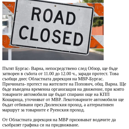
Пътят Бургас- Варна, непосредствено след Обзор, ще бъде
затворен в събота от 11.00 до 12.00 ч., заради протест. Това
съобщи днес Областната дирекция на МВР-Бургас.
Причината- протест на жителите на Попович, общ. Варна. Ще
бъде въведена временна организация на движение, при която
товарните автомобили ще бъдат спирани още на КПП
Кошарица, уточняват от МВР. Лекотоварните автомобили ще
бъдат отбивани през Дюленския проход, а алтернативен
маршрут за товарните е Руенския проход.
От Областната дирекция на МВР призовават водачите да
съобразят графика си на придвижване.