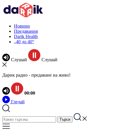
Новини
Предавания
Darik Health
„40 до 40“
Слушай
Слушай
Дарик радио - предаване на живо!
00:00
Гледай