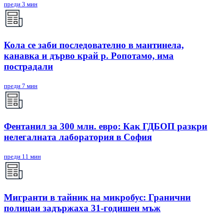
преди 3 мин
Кола се заби последователно в мантинела,
канавка и дърво край р. Ропотамо, има
пострадали
преди 7 мин
Фентанил за 300 млн. евро: Как ГДБОП разкри
нелегалната лаборатория в София
преди 11 мин
Мигранти в тайник на микробус: Гранични
полицаи задържаха 31-годишен мъж