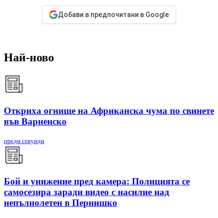
Добави в предпочитани в Google
Най-ново
Откриха огнище на Африканска чума по свинете
във Варненско
преди секунди
Бой и унижение пред камера: Полицията се
самосезира заради видео с насилие над
непълнолетен в Пернишко