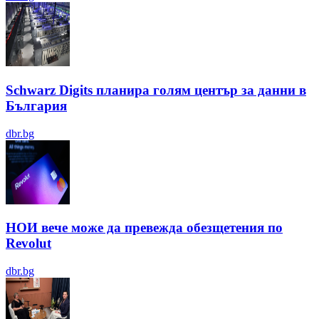
Schwarz Digits планира голям център за данни в
България
dbr.bg
НОИ вече може да превежда обезщетения по
Revolut
dbr.bg