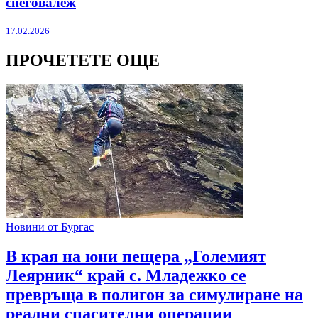
снеговалеж
17.02.2026
ПРОЧЕТЕТЕ ОЩЕ
Новини от Бургас
В края на юни пещера „Големият
Леярник“ край с. Младежко се
превръща в полигон за симулиране на
реални спасителни операции