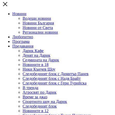
Новини
Водещи новини
Новини България
Новини от Света
Регионални новини
Любопитно
Програма
Предавания
Дарик Кафе
Денят на Дарик
Седмицата на Дарик
Новините в 18
Ники Кънчев Шоу
Следобедният блок с Димитър Панев
Следобедният блок с Надя Брайт
Следобедният блок с Гери Турийска
В тренда
Агросвят по Дарик
Време за джаз
Спортното шоу на Дарик
Следобедният блок
Новините в 12