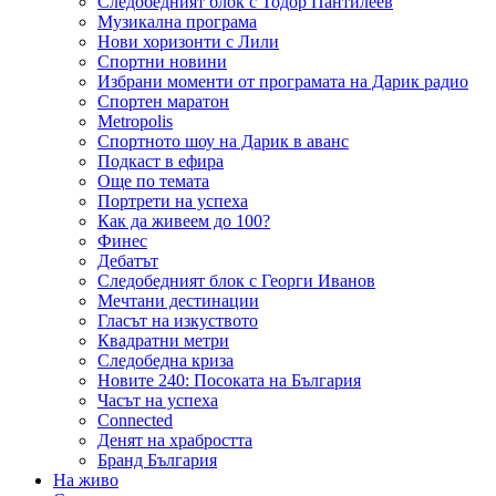
Следобедният блок с Тодор Пантилеев
Музикална програма
Нови хоризонти с Лили
Спортни новини
Избрани моменти от програмата на Дарик радио
Спортен маратон
Metropolis
Спортното шоу на Дарик в аванс
Подкаст в ефира
Още по темата
Портрети на успеха
Как да живеем до 100?
Финес
Дебатът
Следобедният блок с Георги Иванов
Мечтани дестинации
Гласът на изкуството
Квадратни метри
Следобедна криза
Новите 240: Посоката на България
Часът на успеха
Connected
Денят на храбростта
Бранд България
На живо