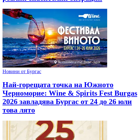
Новини от Бургас
Най-горещата точка на Южното
Черноморие: Wine & Spirits Fest Burgas
2026 завладява Бургас от 24 до 26 юли
това лято