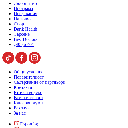
Любопитно
Програма
Предавания
На живо
Спорт
Darik Health
Търсене
Best Doctors
„40 до 40“
Общи условия
Поверителност
Съдържание от партньори
Контакти
Етичен кодекс
Всички статии
Ключови думи
Реклама
За нас
Dsport.bg