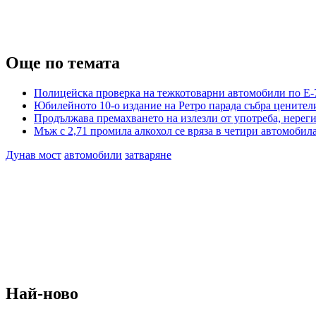
Още по темата
Полицейска проверка на тежкотоварни автомобили по Е-
Юбилейното 10-о издание на Ретро парада събра ценител
Продължава премахването на излезли от употреба, нереги
Мъж с 2,71 промила алкохол се вряза в четири автомобила
Дунав мост
автомобили
затваряне
Най-ново