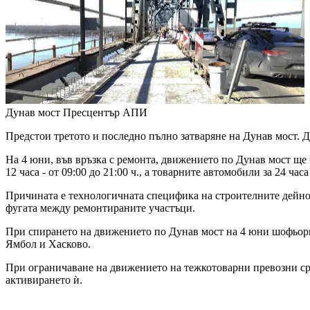
Дунав мост
Пресцентър АПИ
Предстои третото и последно пълно затваряне на Дунав мост. Д
На 4 юни, във връзка с ремонта, движението по Дунав мост ще
12 часа - от 09:00 до 21:00 ч., а товарните автомобили за 24 часа 
Причината е технологичната специфика на строителните дейнос
фугата между ремонтираните участъци.
При спирането на движението по Дунав мост на 4 юни шофьорит
Ямбол и Хасково.
При ограничаване на движението на тежкотоварни превозни средс
активирането ѝ.