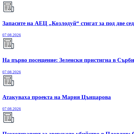
Запасите на АЕЦ „Козлодуй“ стигат за под две се
07.08.2026
На първо посещение: Зеленски пристигна в Сърб
07.08.2026
Атакуваха проекта на Мария Цънцарова
07.08.2026
Псохотерапевт за зверското убийство в Пловдив: