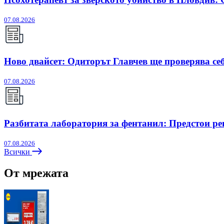
07.08.2026
Ново двайсет: Одиторът Главчев ще проверява себ
07.08.2026
Разбитата лаборатория за фентанил: Предстои ре
07.08.2026
Всички
От мрежата