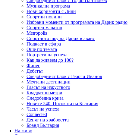
Следобедният блок с Тодор Пантилеев
Музикална програма
Нови хоризонти с Лили
Спортни новини
Избрани моменти от програмата на Дарик радио
Спортен маратон
Metropolis
Спортното шоу на Дарик в аванс
Подкаст в ефира
Още по темата
Портрети на успеха
Как да живеем до 100?
Финес
Дебатът
Следобедният блок с Георги Иванов
Мечтани дестинации
Гласът на изкуството
Квадратни метри
Следобедна криза
Новите 240: Посоката на България
Часът на успеха
Connected
Денят на храбростта
Бранд България
На живо