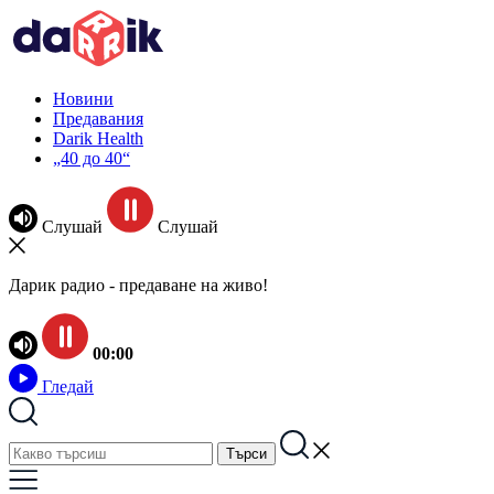
Новини
Предавания
Darik Health
„40 до 40“
Слушай
Слушай
Дарик радио - предаване на живо!
00:00
Гледай