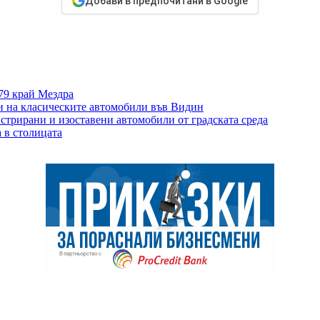
Добави в предпочитани в Google
79 край Мездра
и на класическите автомобили във Видин
стрирани и изоставени автомобили от градската среда
 в столицата