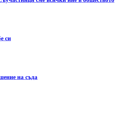
е си
шение на съда