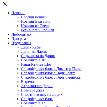
Новини
Водещи новини
Новини България
Новини от Света
Регионални новини
Любопитно
Програма
Предавания
Дарик Кафе
Денят на Дарик
Седмицата на Дарик
Новините в 18
Ники Кънчев Шоу
Следобедният блок с Димитър Панев
Следобедният блок с Надя Брайт
Следобедният блок с Гери Турийска
В тренда
Агросвят по Дарик
Време за джаз
Спортното шоу на Дарик
Следобедният блок
Новините в 12