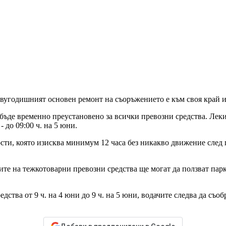
вугодишният основен ремонт на съоръжението е към своя край и 
 бъде временно преустановено за всички превозни средства. Лек
- до 09:00 ч. на 5 юни.
ти, която изисква минимум 12 часа без никакво движение след п
е на тежкотоварни превозни средства ще могат да ползват парк
тва от 9 ч. на 4 юни до 9 ч. на 5 юни, водачите следва да съобр