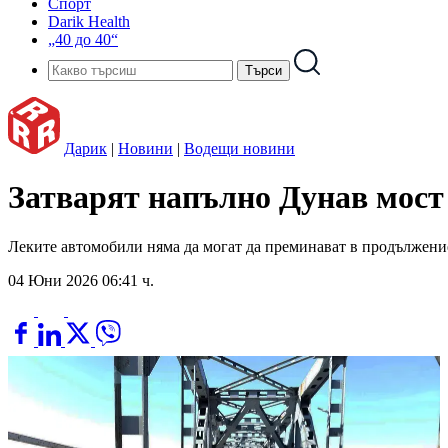
Спорт
Darik Health
„40 до 40“
Дарик
|
Новини
|
Водещи новини
Затварят напълно Дунав мост 
Леките автомобили няма да могат да преминават в продължение
04 Юни 2026 06:41 ч.