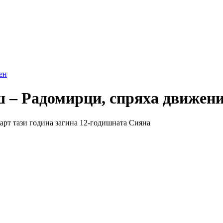
ен
– Радомирци, спряха движение
март тази година загина 12-годишната Сияна