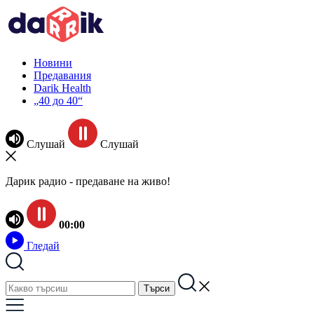
Новини
Предавания
Darik Health
„40 до 40“
Слушай
Слушай
Дарик радио - предаване на живо!
00:00
Гледай