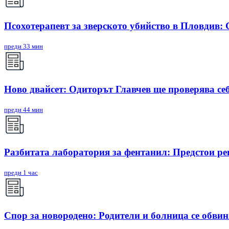
Псохотерапевт за зверското убийство в Пловдив:
преди 33 мин
Ново двайсет: Одиторът Главчев ще проверява себ
преди 44 мин
Разбитата лаборатория за фентанил: Предстои ре
преди 1 час
Спор за новородено: Родители и болница се обви