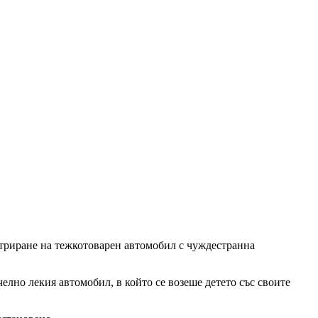
триране на тежкотоварен автомобил с чуждестранна
елно лекия автомобил, в който се возеше детето със своите