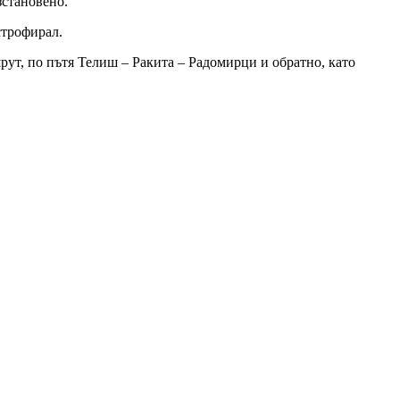
зстановено.
строфирал.
ут, по пътя Телиш – Ракита – Радомирци и обратно, като