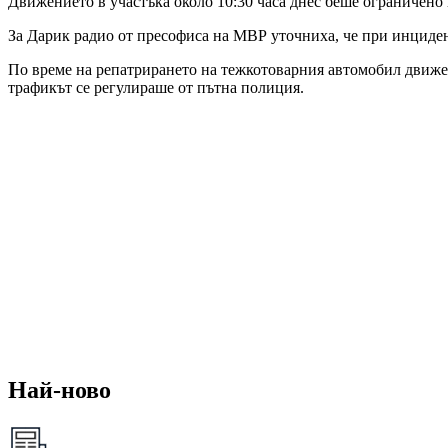
Движението в участъка около 10:30 часа днес беше ограничено и
За Дарик радио от пресофиса на МВР уточниха, че при инциден
По време на репатрирането на тежкотоварния автомобил движен
трафикът се регулираше от пътна полиция.
Най-ново