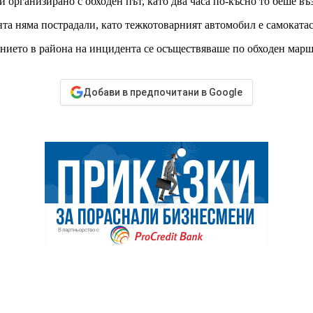
 организирано с обходен път, като два часа по-късно то беше въ
та няма пострадали, като тежкотоварният автомобил е самоката
ието в района на инцидента се осъществяваше по обходен маршр
Добави в предпочитани в Google