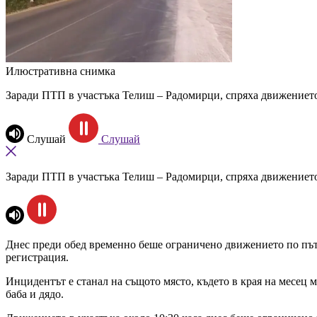
Илюстративна снимка
Заради ПТП в участъка Телиш – Радомирци, спряха движението 
Слушай
Слушай
Заради ПТП в участъка Телиш – Радомирци, спряха движението 
Днес преди обед временно беше ограничено движението по път
регистрация.
Инцидентът е станал на същото място, където в края на месец м
баба и дядо.