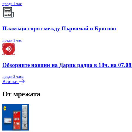
преди 1 час
Пламъци горят между Първомай и Брягово
преди 1 час
Обзорните новини на Дарик радио в 18ч. на 07.08.
преди 2 часа
Всички
От мрежата