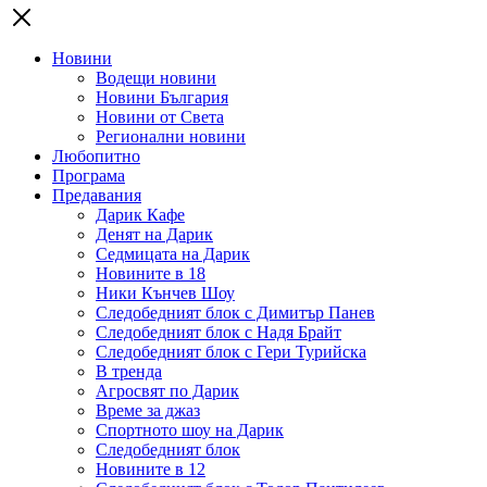
Новини
Водещи новини
Новини България
Новини от Света
Регионални новини
Любопитно
Програма
Предавания
Дарик Кафе
Денят на Дарик
Седмицата на Дарик
Новините в 18
Ники Кънчев Шоу
Следобедният блок с Димитър Панев
Следобедният блок с Надя Брайт
Следобедният блок с Гери Турийска
В тренда
Агросвят по Дарик
Време за джаз
Спортното шоу на Дарик
Следобедният блок
Новините в 12