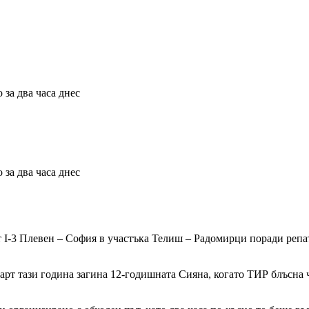
за два часа днес
за два часа днес
 I-3 Плевен – София в участъка Телиш – Радомирци поради репа
арт тази година загина 12-годишната Сияна, когато ТИР блъсна ч