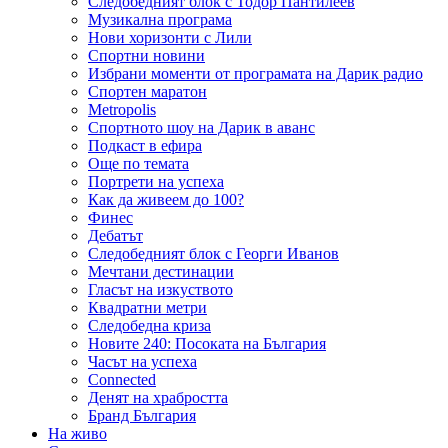
Следобедният блок с Тодор Пантилеев
Музикална програма
Нови хоризонти с Лили
Спортни новини
Избрани моменти от програмата на Дарик радио
Спортен маратон
Metropolis
Спортното шоу на Дарик в аванс
Подкаст в ефира
Още по темата
Портрети на успеха
Как да живеем до 100?
Финес
Дебатът
Следобедният блок с Георги Иванов
Мечтани дестинации
Гласът на изкуството
Квадратни метри
Следобедна криза
Новите 240: Посоката на България
Часът на успеха
Connected
Денят на храбростта
Бранд България
На живо