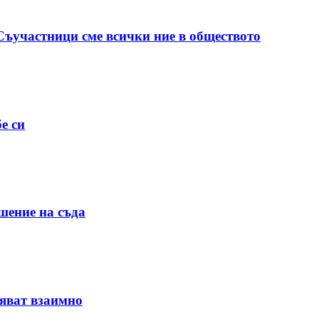
 Съучастници сме всички ние в обществото
е си
шение на съда
няват взаимно