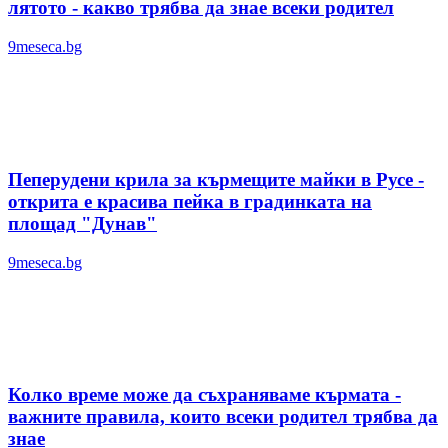
лятотo - какво трябва да знае всеки родител
9meseca.bg
Пеперудени крила за кърмещите майки в Русе -
открита е красива пейка в градинката на
площад "Дунав"
9meseca.bg
Колко време може да съхраняваме кърмата -
важните правила, които всеки родител трябва да
знае