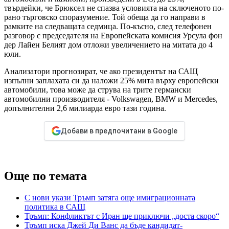
твърдейки, че Брюксел не спазва условията на сключеното по-
рано търговско споразумение. Той обеща да го направи в
рамките на следващата седмица. По-късно, след телефонен
разговор с председателя на Европейската комисия Урсула фон
дер Лайен Белият дом отложи увеличението на митата до 4
юли.
Анализатори прогнозират, че ако президентът на САЩ
изпълни заплахата си да наложи 25% мита върху европейски
автомобили, това може да струва на трите германски
автомобилни производителя - Volkswagen, BMW и Mercedes,
допълнителни 2,6 милиарда евро тази година.
Добави в предпочитани в Google
Още по темата
С нови укази Тръмп затяга още имиграционната
политика в САЩ
Тръмп: Конфликтът с Иран ще приключи „доста скоро“
Тръмп иска Джей Ди Ванс да бъде кандидат-