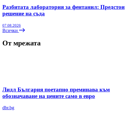
Разбитата лаборатория за фентанил: Предстои
решение на съда
07.08.2026
Всички
От мрежата
Лидл България поетапно преминава към
обозначаване на цените само в евро
dbr.bg