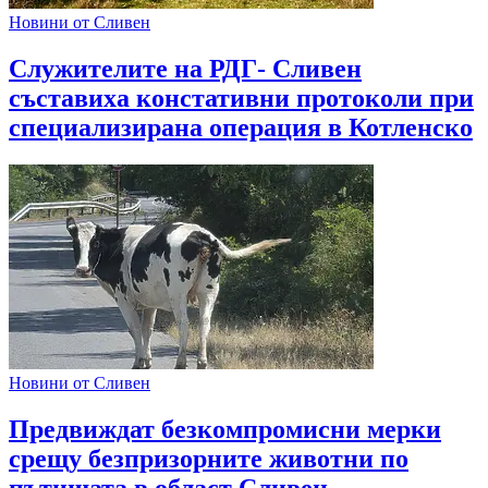
Новини от Сливен
Служителите на РДГ- Сливен
съставиха констативни протоколи при
специализирана операция в Котленско
Новини от Сливен
Предвиждат безкомпромисни мерки
срещу безпризорните животни по
пътищата в област Сливен