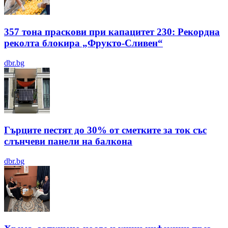
357 тона праскови при капацитет 230: Рекордна
реколта блокира „Фрукто-Сливен“
dbr.bg
Гърците пестят до 30% от сметките за ток със
слънчеви панели на балкона
dbr.bg