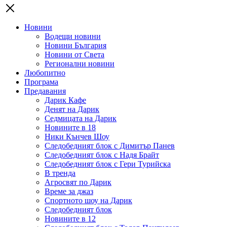
Новини
Водещи новини
Новини България
Новини от Света
Регионални новини
Любопитно
Програма
Предавания
Дарик Кафе
Денят на Дарик
Седмицата на Дарик
Новините в 18
Ники Кънчев Шоу
Следобедният блок с Димитър Панев
Следобедният блок с Надя Брайт
Следобедният блок с Гери Турийска
В тренда
Агросвят по Дарик
Време за джаз
Спортното шоу на Дарик
Следобедният блок
Новините в 12