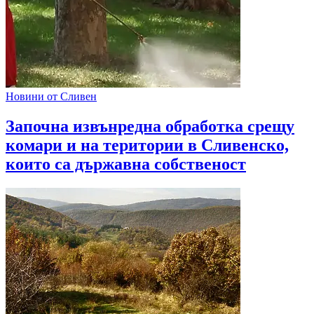
Новини от Сливен
Започна извънредна обработка срещу
комари и на територии в Сливенско,
които са държавна собственост