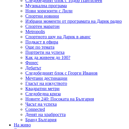
Следобедният блок с Тодор Пантилеев
Музикална програма
Нови хоризонти с Лили
Спортни новини
Избрани моменти от програмата на Дарик радио
Спортен маратон
Metropolis
Спортното шоу на Дарик в аванс
Подкаст в ефира
Още по темата
Портрети на успеха
Как да живеем до 100?
Финес
Дебатът
Следобедният блок с Георги Иванов
Мечтани дестинации
Гласът на изкуството
Квадратни метри
Следобедна криза
Новите 240: Посоката на България
Часът на успеха
Connected
Денят на храбростта
Бранд България
На живо