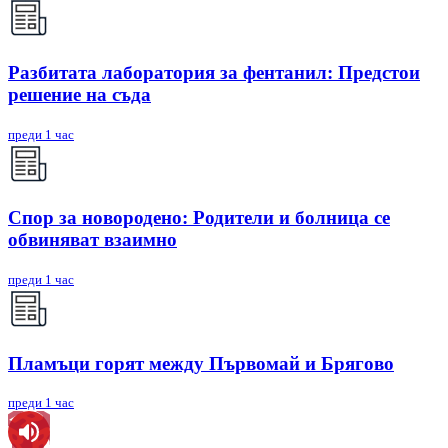
Разбитата лаборатория за фентанил: Предстои
решение на съда
преди 1 час
Спор за новородено: Родители и болница се
обвиняват взаимно
преди 1 час
Пламъци горят между Първомай и Брягово
преди 1 час