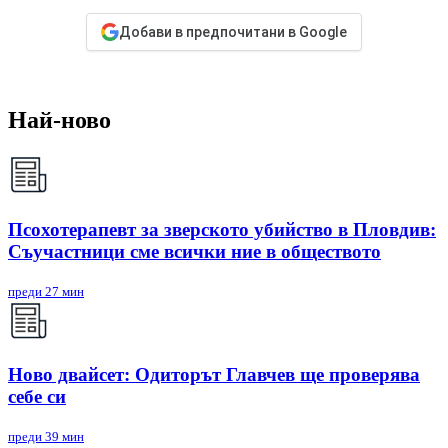
Добави в предпочитани в Google
Най-ново
Псохотерапевт за зверското убийство в Пловдив:
Съучастници сме всички ние в обществото
преди 27 мин
Ново двайсет: Одиторът Главчев ще проверява
себе си
преди 39 мин