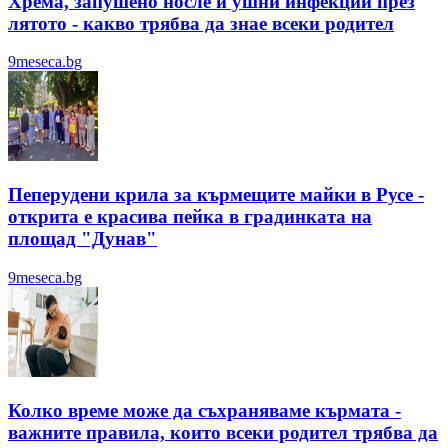
Хрема, запушено носле и ушни инфекции през
лятотo - какво трябва да знае всеки родител
9meseca.bg
Пеперудени крила за кърмещите майки в Русе -
открита е красива пейка в градинката на
площад "Дунав"
9meseca.bg
Колко време може да съхраняваме кърмата -
важните правила, които всеки родител трябва да