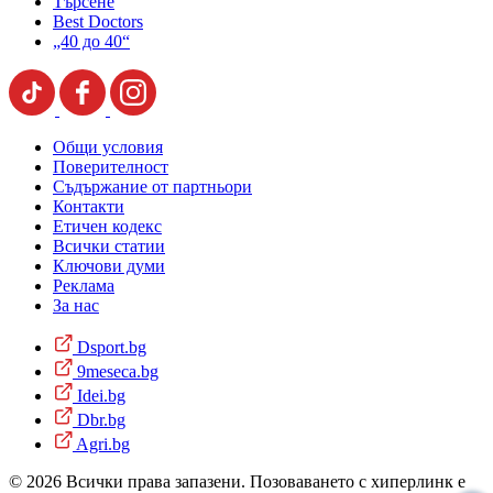
Търсене
Best Doctors
„40 до 40“
Общи условия
Поверителност
Съдържание от партньори
Контакти
Етичен кодекс
Всички статии
Ключови думи
Реклама
За нас
Dsport.bg
9meseca.bg
Idei.bg
Dbr.bg
Agri.bg
© 2026 Всички права запазени. Позоваването с хиперлинк е