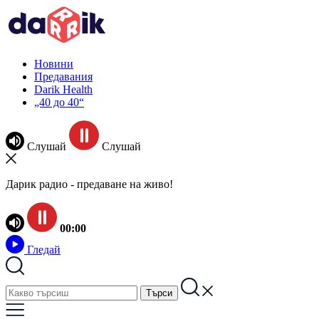
Новини
Предавания
Darik Health
„40 до 40“
Слушай
Слушай
Дарик радио - предаване на живо!
00:00
Гледай