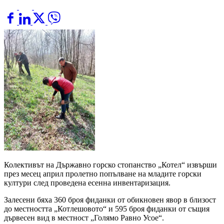
Колективът на Държавно горско стопанство „Котел“ извърши
през месец април пролетно попълване на младите горски
култури след проведена есенна инвентаризация.
Залесени бяха 360 броя фиданки от обикновен явор в близост
до местността „Котлешовото“ и 595 броя фиданки от същия
дървесен вид в местност „Голямо Равно Усое“.