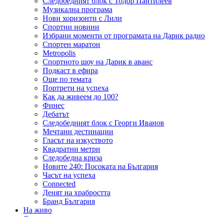
Следобедният блок с Тодор Пантилеев
Музикална програма
Нови хоризонти с Лили
Спортни новини
Избрани моменти от програмата на Дарик радио
Спортен маратон
Metropolis
Спортното шоу на Дарик в аванс
Подкаст в ефира
Още по темата
Портрети на успеха
Как да живеем до 100?
Финес
Дебатът
Следобедният блок с Георги Иванов
Мечтани дестинации
Гласът на изкуството
Квадратни метри
Следобедна криза
Новите 240: Посоката на България
Часът на успеха
Connected
Денят на храбростта
Бранд България
На живо