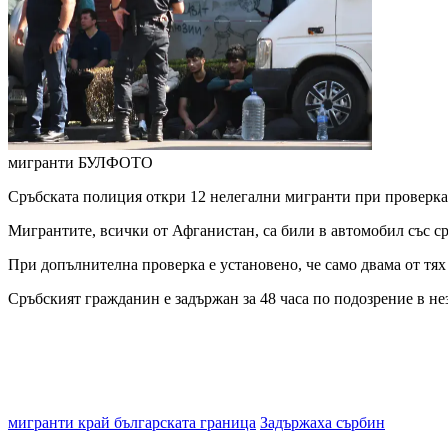
мигранти
БУЛФОТО
Сръбската полиция откри 12 нелегални мигранти при проверка
Мигрантите, всички от Афганистан, са били в автомобил със с
При допълнителна проверка е установено, че само двама от тях
Сръбският гражданин е задържан за 48 часа по подозрение в н
мигранти край българската граница
Задържаха сърбин