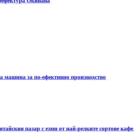
рефектура Окинава
на машина за по-ефективно производство
тайския пазар с едни от най-редките сортове кафе 