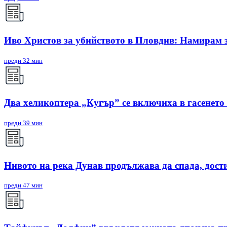
Иво Христов за убийството в Пловдив: Намирам з
преди 32 мин
Два хеликоптера „Кугър” се включиха в гасенето
преди 39 мин
Нивото на река Дунав продължава да спада, дости
преди 47 мин