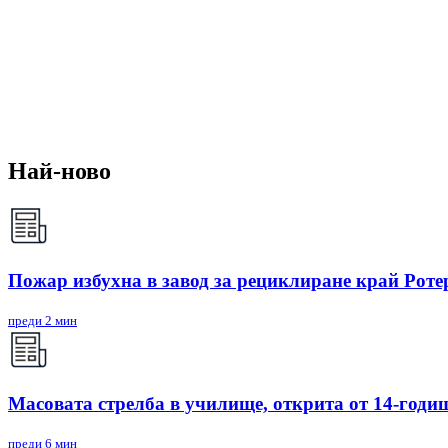
Най-ново
Пожар избухна в завод за рециклиране край Рот
преди 2 мин
Масовата стрелба в училище, открита от 14-годиш
преди 6 мин