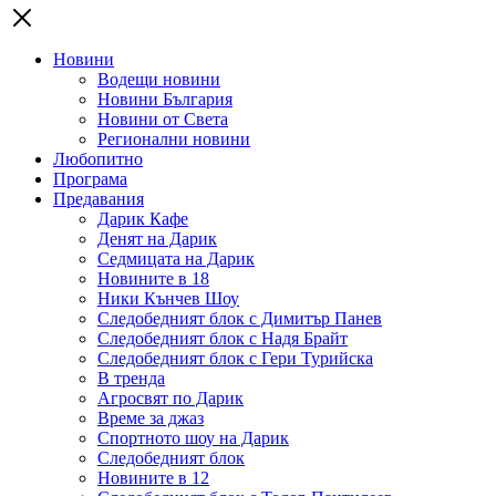
Новини
Водещи новини
Новини България
Новини от Света
Регионални новини
Любопитно
Програма
Предавания
Дарик Кафе
Денят на Дарик
Седмицата на Дарик
Новините в 18
Ники Кънчев Шоу
Следобедният блок с Димитър Панев
Следобедният блок с Надя Брайт
Следобедният блок с Гери Турийска
В тренда
Агросвят по Дарик
Време за джаз
Спортното шоу на Дарик
Следобедният блок
Новините в 12