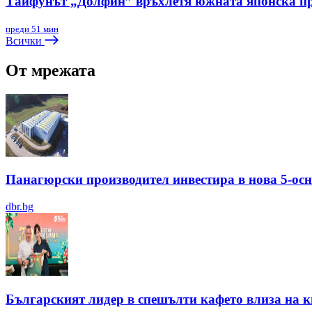
Тайфунът „Долфин” връхлетя южната японска п
преди 51 мин
Всички
От мрежата
Панагюрски производител инвестира в нова 5-ос
dbr.bg
Българският лидер в спешълти кафето влиза на ки