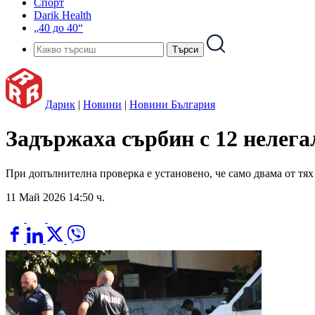
Спорт
Darik Health
„40 до 40“
Дарик
|
Новини
|
Новини България
Задържаха сърбин с 12 нелег
При допълнителна проверка е установено, че само двама от тях
11 Май 2026 14:50 ч.