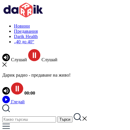
Новини
Предавания
Darik Health
„40 до 40“
Слушай
Слушай
Дарик радио - предаване на живо!
00:00
Гледай