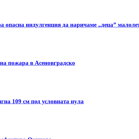
а опасна индулгенция да наричаме „деца” малоле
 на пожара в Асеновградско
гна 109 см под условната нула