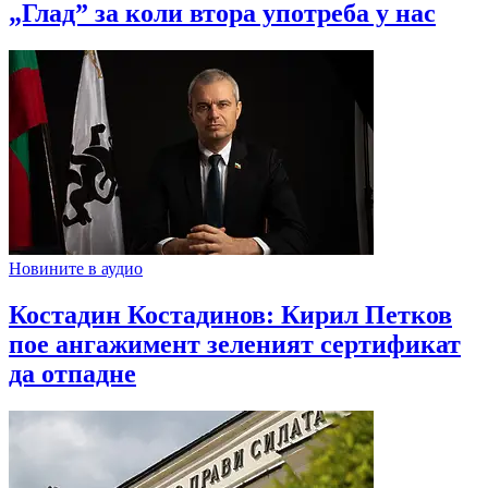
„Глад” за коли втора употреба у нас
Новините в аудио
Костадин Костадинов: Кирил Петков
пое ангажимент зеленият сертификат
да отпадне