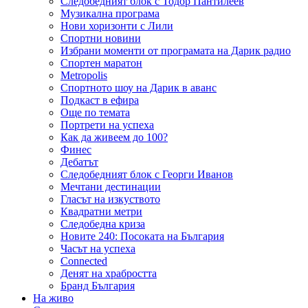
Следобедният блок с Тодор Пантилеев
Музикална програма
Нови хоризонти с Лили
Спортни новини
Избрани моменти от програмата на Дарик радио
Спортен маратон
Metropolis
Спортното шоу на Дарик в аванс
Подкаст в ефира
Още по темата
Портрети на успеха
Как да живеем до 100?
Финес
Дебатът
Следобедният блок с Георги Иванов
Мечтани дестинации
Гласът на изкуството
Квадратни метри
Следобедна криза
Новите 240: Посоката на България
Часът на успеха
Connected
Денят на храбростта
Бранд България
На живо