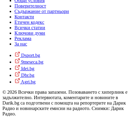
Общи условия
Поверителност
Съдържание от партньори
Контакти
Етичен кодекс
Всички статии
Ключови думи
Реклама
За нас
Dsport.bg
9meseca.bg
Idei.bg
Dbr.bg
Agri.bg
© 2026 Всички права запазени. Позоваването с хиперлинк е
задължително. Интервютата, коментарите и новините в
Darik.bg са подготвени с помощта на репортерите на Дарик
Радио и новинарските емисии на радиото. Снимки: Дарик
Радио.