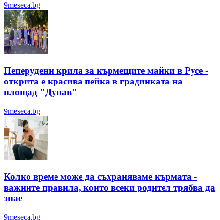
9meseca.bg
Пеперудени крила за кърмещите майки в Русе -
открита е красива пейка в градинката на
площад "Дунав"
9meseca.bg
Колко време може да съхраняваме кърмата -
важните правила, които всеки родител трябва да
знае
9meseca.bg