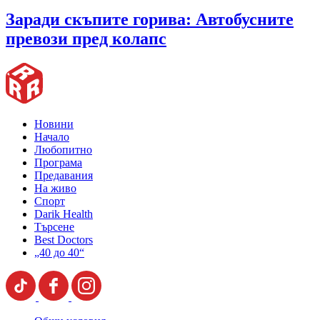
Заради скъпите горива: Автобусните
превози пред колапс
Новини
Начало
Любопитно
Програма
Предавания
На живо
Спорт
Darik Health
Търсене
Best Doctors
„40 до 40“