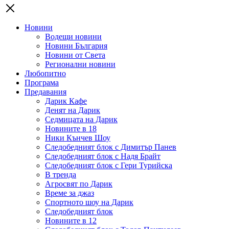
Новини
Водещи новини
Новини България
Новини от Света
Регионални новини
Любопитно
Програма
Предавания
Дарик Кафе
Денят на Дарик
Седмицата на Дарик
Новините в 18
Ники Кънчев Шоу
Следобедният блок с Димитър Панев
Следобедният блок с Надя Брайт
Следобедният блок с Гери Турийска
В тренда
Агросвят по Дарик
Време за джаз
Спортното шоу на Дарик
Следобедният блок
Новините в 12