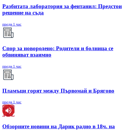
Разбитата лаборатория за фентанил: Предстои
решение на съда
преди 1 час
Спор за новородено: Родители и болница се
обвиняват взаимно
преди 1 час
Пламъци горят между Първомай и Брягово
преди 1 час
Обзорните новини на Дарик радио в 18ч. на