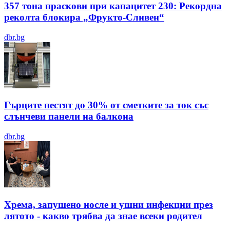
357 тона праскови при капацитет 230: Рекордна
реколта блокира „Фрукто-Сливен“
dbr.bg
Гърците пестят до 30% от сметките за ток със
слънчеви панели на балкона
dbr.bg
Хрема, запушено носле и ушни инфекции през
лятотo - какво трябва да знае всеки родител