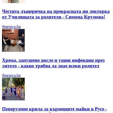
Честита дъщеричка на прекрасната ни лекторка
от Училищата за родители - Симона Крумова!
9meseca.bg
Хрема, запушено носле и ушни инфекции през
лятотo - какво трябва да знае всеки родител
9meseca.bg
Пеперудени крила за кърмещите майки в Русе -