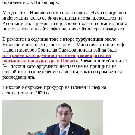
обвинението в Цигов чарк.
Мандатът на Николов изтича тази година. Няма официална
информация колко са били кандидатите за председател на
Асоциацията. Промяната в ръководството на организацията
не е отразена и в сайта официалния сайт на организацията.
В рамките на седмица това е втора
турбуленция
около
Николов и постовете, които заема. Миналият вторник и.ф.
главен прокурор Борислав Сарафов поиска той да бъде
отстранен като административен ръководител на
окръжната прокуратура в Плевен.
Временният обвинител
№1 посочи като аргументи неспазване на принципа на
случайното разпределение на делата, както и сроковете за
разследванията.
Николов е окръжен прокурор на Плевен и шеф на
асоциацията от
2020 г.