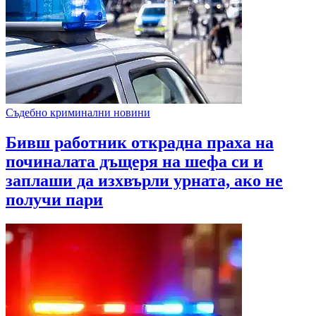
Съдебно криминални новини
Бивш работник открадна праха на
починалата дъщеря на шефа си и
заплаши да изхвърли урната, ако не
получи пари