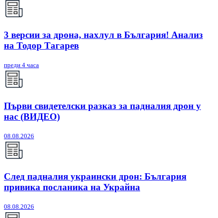
3 версии за дрона, нахлул в България! Анализ
на Тодор Тагарев
преди 4 часа
Първи свидетелски разказ за падналия дрон у
нас (ВИДЕО)
08.08.2026
След падналия украински дрон: България
привика посланика на Украйна
08.08.2026