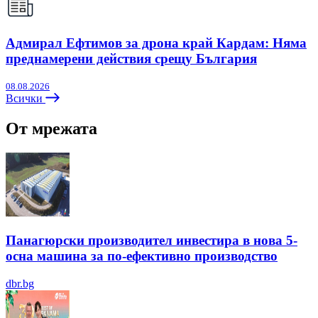
Адмирал Ефтимов за дрона край Кардам: Няма
преднамерени действия срещу България
08.08.2026
Всички
От мрежата
Панагюрски производител инвестира в нова 5-
осна машина за по-ефективно производство
dbr.bg