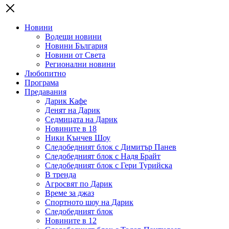
Новини
Водещи новини
Новини България
Новини от Света
Регионални новини
Любопитно
Програма
Предавания
Дарик Кафе
Денят на Дарик
Седмицата на Дарик
Новините в 18
Ники Кънчев Шоу
Следобедният блок с Димитър Панев
Следобедният блок с Надя Брайт
Следобедният блок с Гери Турийска
В тренда
Агросвят по Дарик
Време за джаз
Спортното шоу на Дарик
Следобедният блок
Новините в 12