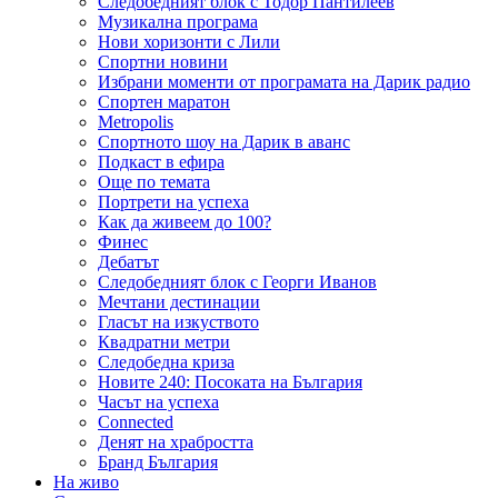
Следобедният блок с Тодор Пантилеев
Музикална програма
Нови хоризонти с Лили
Спортни новини
Избрани моменти от програмата на Дарик радио
Спортен маратон
Metropolis
Спортното шоу на Дарик в аванс
Подкаст в ефира
Още по темата
Портрети на успеха
Как да живеем до 100?
Финес
Дебатът
Следобедният блок с Георги Иванов
Мечтани дестинации
Гласът на изкуството
Квадратни метри
Следобедна криза
Новите 240: Посоката на България
Часът на успеха
Connected
Денят на храбростта
Бранд България
На живо