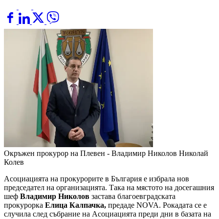
Окръжен прокурор на Плевен - Владимир Николов
Николай
Колев
Асоциацията на прокурорите в България е избрала нов
председател на организацията. Така на мястото на досегашния
шеф
Владимир Николов
застава благоевградската
прокурорка
Елица Калпачка,
предаде NOVA. Рокадата се е
случила след събрание на Асоциацията преди дни в базата на