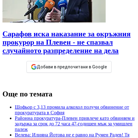
Сарафов иска наказание за окръжния
прокурор на Плевен - не спазвал
случайното разпределение на дела
Добави в предпочитани в Google
Още по темата
Шофьор с 3,13 промила алкохол получи обвинение от
прокуратурата в София
Районна прокуратура-Плевен привлече като обвиняем и
задържа за срок до 72 часа 47-годишен мъж за умишлен
палеж
Велева: Илияна Йотова не е равно на Румен Радев! Тя