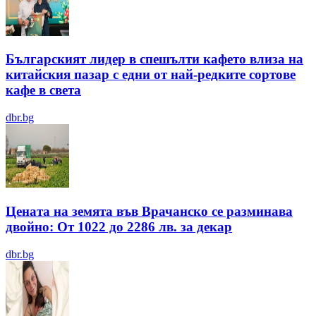
Българският лидер в спешълти кафето влиза на
китайския пазар с едни от най-редките сортове
кафе в света
dbr.bg
Цената на земята във Врачанско се разминава
двойно: От 1022 до 2286 лв. за декар
dbr.bg