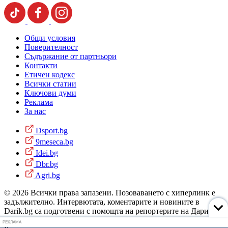
Общи условия
Поверителност
Съдържание от партньори
Контакти
Етичен кодекс
Всички статии
Ключови думи
Реклама
За нас
Dsport.bg
9meseca.bg
Idei.bg
Dbr.bg
Agri.bg
© 2026 Всички права запазени. Позоваването с хиперлинк е
задължително. Интервютата, коментарите и новините в
Darik.bg са подготвени с помощта на репортерите на Дарик
Радио и новинарските емисии на радиото. Снимки: Дарик
РЕКЛАМА