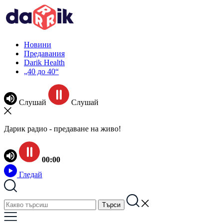
Новини
Предавания
Darik Health
„40 до 40“
Слушай
Слушай
Дарик радио - предаване на живо!
00:00
Гледай