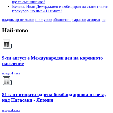
ще се еманципира!
Велева: Иван Демерджиев е амбициран да стане главен
прокурор, но има 411 имота!
владимир николов
прокурор
обвинение
сарафов
асоциация
Най-ново
9-ти август е Международен ден на коренното
население
преди 4 часа
81 г. от втората ядрена бомбардировка в света,
над Нагасаки - Япония
преди 4 часа