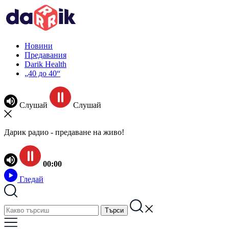
Новини
Предавания
Darik Health
„40 до 40“
Слушай
Слушай
Дарик радио - предаване на живо!
00:00
Гледай