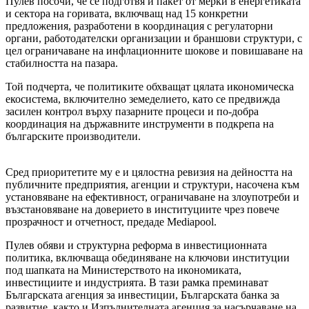
Пулев посочи, че се подготвя и пакет от мерки в енергетиката
и сектора на горивата, включващ над 15 конкретни
предложения, разработени в координация с регулаторни
органи, работодателски организации и браншови структури, с
цел ограничаване на инфлационните шокове и повишаване на
стабилността на пазара.
Той подчерта, че политиките обхващат цялата икономическа
екосистема, включително земеделието, като се предвижда
засилен контрол върху пазарните процеси и по-добра
координация на държавните инструменти в подкрепа на
българските производители.
Сред приоритетите му е и цялостна ревизия на дейността на
публичните предприятия, агенции и структури, насочена към
установяване на ефективност, ограничаване на злоупотреби и
възстановяване на доверието в институциите чрез повече
прозрачност и отчетност, предаде Mediapool.
Пулев обяви и структурна реформа в инвестиционната
политика, включваща обединяване на ключови институции
под шапката на Министерството на икономиката,
инвестициите и индустрията. В тази рамка преминават
Българската агенция за инвестиции, Българската банка за
развитие, както и Изпълнителната агенция за насърчаване на