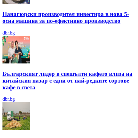
Панагюрски производител инвестира в нова 5-
осна машина за по-ефективно производство
dbr.bg
Българският лидер в спешълти кафето влиза на
китайския пазар с едни от най-редките сортове
кафе в света
dbr.bg