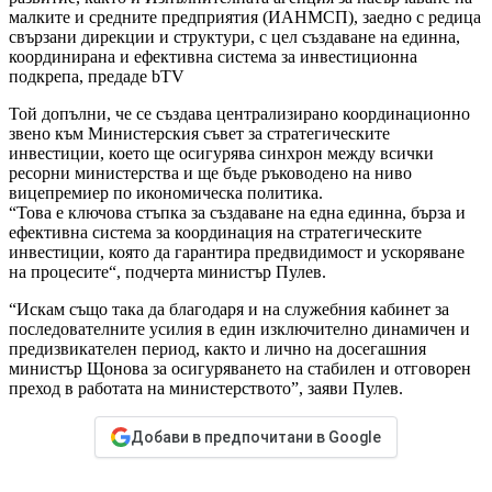
малките и средните предприятия (ИАНМСП), заедно с редица
свързани дирекции и структури, с цел създаване на единна,
координирана и ефективна система за инвестиционна
подкрепа, предаде bTV
Той допълни, че се създава централизирано координационно
звено към Министерския съвет за стратегическите
инвестиции, което ще осигурява синхрон между всички
ресорни министерства и ще бъде ръководено на ниво
вицепремиер по икономическа политика.
“Това е ключова стъпка за създаване на една единна, бърза и
ефективна система за координация на стратегическите
инвестиции, която да гарантира предвидимост и ускоряване
на процесите“, подчерта министър Пулев.
“Искам също така да благодаря и на служебния кабинет за
последователните усилия в един изключително динамичен и
предизвикателен период, както и лично на досегашния
министър Щонова за осигуряването на стабилен и отговорен
преход в работата на министерството”, заяви Пулев.
Добави в предпочитани в Google