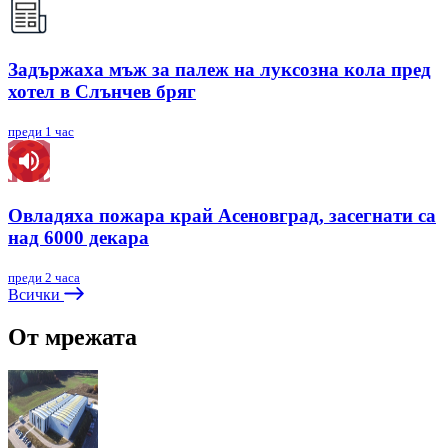
Задържаха мъж за палеж на луксозна кола пред
хотел в Слънчев бряг
преди 1 час
Овладяха пожара край Асеновград, засегнати са
над 6000 декара
преди 2 часа
Всички
От мрежата