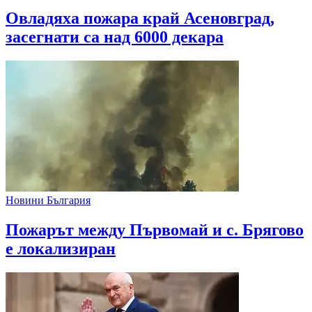
Овладяха пожара край Асеновград,
засегнати са над 6000 декара
Новини България
Пожарът между Първомай и с. Брягово
е локализиран