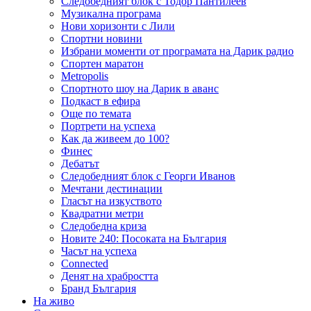
Следобедният блок с Тодор Пантилеев
Музикална програма
Нови хоризонти с Лили
Спортни новини
Избрани моменти от програмата на Дарик радио
Спортен маратон
Metropolis
Спортното шоу на Дарик в аванс
Подкаст в ефира
Още по темата
Портрети на успеха
Как да живеем до 100?
Финес
Дебатът
Следобедният блок с Георги Иванов
Мечтани дестинации
Гласът на изкуството
Квадратни метри
Следобедна криза
Новите 240: Посоката на България
Часът на успеха
Connected
Денят на храбростта
Бранд България
На живо