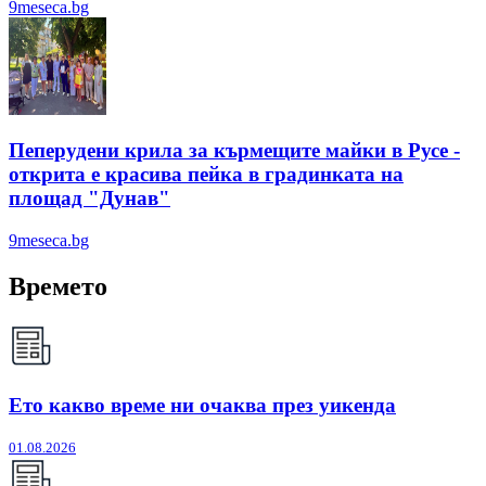
9meseca.bg
Пеперудени крила за кърмещите майки в Русе -
открита е красива пейка в градинката на
площад "Дунав"
9meseca.bg
Времето
Ето какво време ни очаква през уикенда
01.08.2026