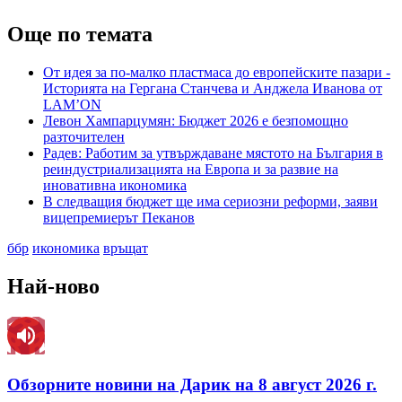
Още по темата
От идея за по-малко пластмаса до европейските пазари -
Историята на Гергана Станчева и Анджела Иванова от
LAM’ОN
Левон Хампарцумян: Бюджет 2026 е безпомощно
разточителен
Радев: Работим за утвърждаване мястото на България в
реиндустриализацията на Европа и за развие на
иновативна икономика
В следващия бюджет ще има сериозни реформи, заяви
вицепремиерът Пеканов
ббр
икономика
връщат
Най-ново
Обзорните новини на Дарик на 8 август 2026 г.