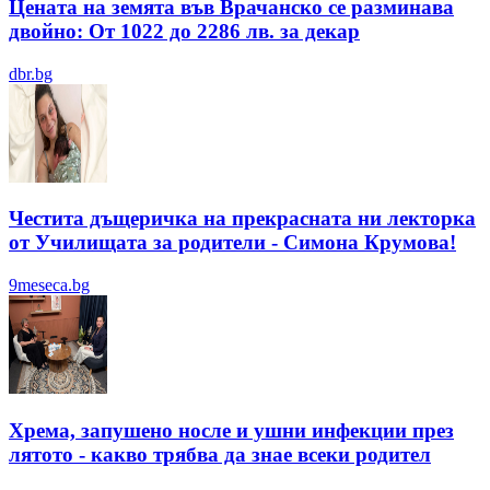
Цената на земята във Врачанско се разминава
двойно: От 1022 до 2286 лв. за декар
dbr.bg
Честита дъщеричка на прекрасната ни лекторка
от Училищата за родители - Симона Крумова!
9meseca.bg
Хрема, запушено носле и ушни инфекции през
лятотo - какво трябва да знае всеки родител