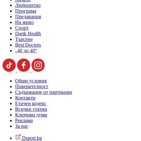
Любопитно
Програма
Предавания
На живо
Спорт
Darik Health
Търсене
Best Doctors
„40 до 40“
Общи условия
Поверителност
Съдържание от партньори
Контакти
Етичен кодекс
Всички статии
Ключови думи
Реклама
За нас
Dsport.bg