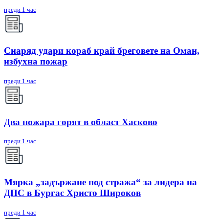
преди 1 час
Снаряд удари кораб край бреговете на Оман,
избухна пожар
преди 1 час
Два пожара горят в област Хасково
преди 1 час
Мярка „задържане под стража“ за лидера на
ДПС в Бургас Христо Широков
преди 1 час