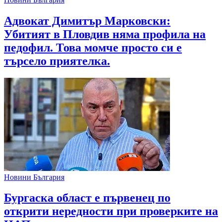
Адвокат Димитър Марковски:
Убитият в Пловдив няма профила на
педофил. Това момче просто си е
търсело приятелка.
Новини България
Бургаска област е първенец по
открити нередности при проверките на