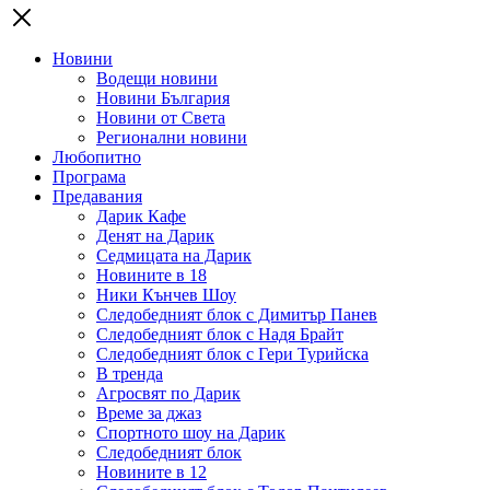
Новини
Водещи новини
Новини България
Новини от Света
Регионални новини
Любопитно
Програма
Предавания
Дарик Кафе
Денят на Дарик
Седмицата на Дарик
Новините в 18
Ники Кънчев Шоу
Следобедният блок с Димитър Панев
Следобедният блок с Надя Брайт
Следобедният блок с Гери Турийска
В тренда
Агросвят по Дарик
Време за джаз
Спортното шоу на Дарик
Следобедният блок
Новините в 12