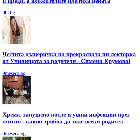
и преди, а вложителите платиха цената
dbr.bg
Честита дъщеричка на прекрасната ни лекторка
от Училищата за родители - Симона Крумова!
9meseca.bg
Хрема, запушено носле и ушни инфекции през
лятотo - какво трябва да знае всеки родител
9meseca.bg