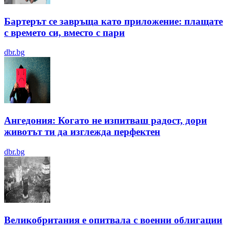
Бартерът се завръща като приложение: плащате
с времето си, вместо с пари
dbr.bg
Ангедония: Когато не изпитваш радост, дори
животът ти да изглежда перфектен
dbr.bg
Великобритания е опитвала с военни облигации