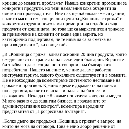
криеше до момента проблемът. Имаше конкретни промоции за
конкретни продукти, но тези намаления бяха обърнати за
сметки на производителя. Ние пак ще наблюдаваме ситуации,
в които масово има специални цени за „Кошница с грижа“ и
конкретни отделни по-големи промоции на подобни същи
продукти от кошницата, но това ще са маркетингови трикове
за привличане на клиенти от всяка една верига, но
категорично подчертавам, че те няма да са за сметка на
производителите“, каза още той.
„В „Кошница с грижа“ влизат основни 20-ина продукта, които
ежедневно са на трапезата на всеки един българин. Веригите
би трябвало да са социално отговорни към българските
потребители. Нашето мнение е, че ние даваме работещ
инструментариум, защото бухалките съществуват и в момента.
Не е необходимо да коментираме системното неспазване на
срокове и произвол. Крайно време е държавата да понася
последствия, каквито изисква и налага на бизнеса и
гражданите. Нека да не бъркаме понятията контрол и модел.
Много важно е да защитим бизнеса и гражданите от
административния контрол“, коментира народният
представител от „Прогресивна България“.
„Колко дълго ще продължи „Кошница с грижа“ е въпрос, на
който не мога да отговоря. Това е едно добро решение от