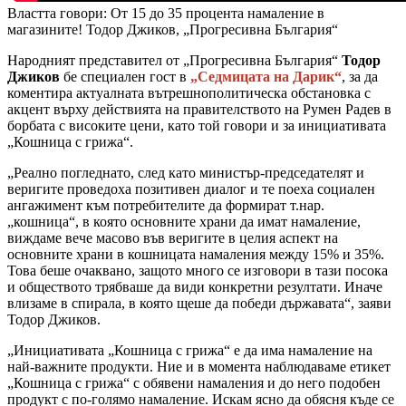
Властта говори: От 15 до 35 процента намаление в
магазините! Тодор Джиков, „Прогресивна България“
Народният представител от „Прогресивна България“
Тодор
Джиков
бе специален гост в
„Седмицата на Дарик“
, за да
коментира актуалната вътрешнополитическа обстановка с
акцент върху действията на правителството на Румен Радев в
борбата с високите цени, като той говори и за инициативата
„Кошница с грижа“.
„Реално погледнато, след като министър-председателят и
веригите проведоха позитивен диалог и те поеха социален
ангажимент към потребителите да формират т.нар.
„кошница“, в която основните храни да имат намаление,
виждаме вече масово във веригите в целия аспект на
основните храни в кошницата намаления между 15% и 35%.
Това беше очаквано, защото много се изговори в тази посока
и обществото трябваше да види конкретни резултати. Иначе
влизаме в спирала, в която щеше да победи държавата“, заяви
Тодор Джиков.
„Инициативата „Кошница с грижа“ е да има намаление на
най-важните продукти. Ние и в момента наблюдаваме етикет
„Кошница с грижа“ с обявени намаления и до него подобен
продукт с по-голямо намаление. Искам ясно да обясня къде се