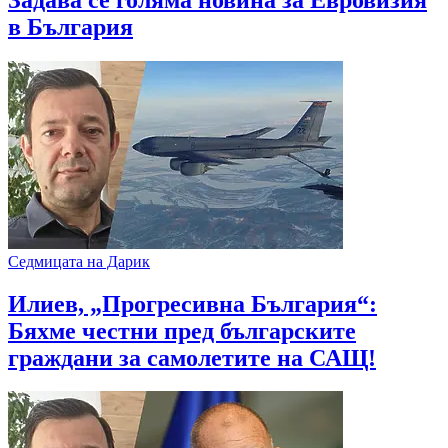
в България
Седмицата на Дарик
Илиев, „Прогресивна България“:
Бяхме честни пред българските
граждани за самолетите на САЩ!