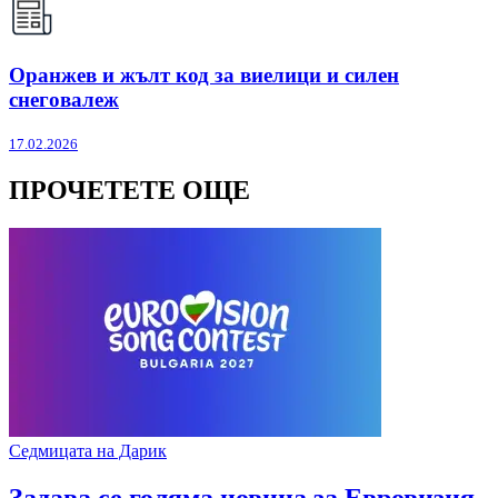
Оранжев и жълт код за виелици и силен
снеговалеж
17.02.2026
ПРОЧЕТЕТЕ ОЩЕ
Седмицата на Дарик
Задава се голяма новина за Евровизия