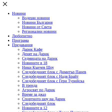
Новини
Водещи новини
Новини България
Новини от Света
Регионални новини
Любопитно
Програма
Предавания
Дарик Кафе
Денят на Дарик
Седмицата на Дарик
Новините в 18
Ники Кънчев Шоу
Следобедният блок с Димитър Панев
Следобедният блок с Надя Брайт
Следобедният блок с Гери Турийска
В тренда
Агросвят по Дарик
Време за джаз
Спортното шоу на Дарик
Следобедният блок
Новините в 12