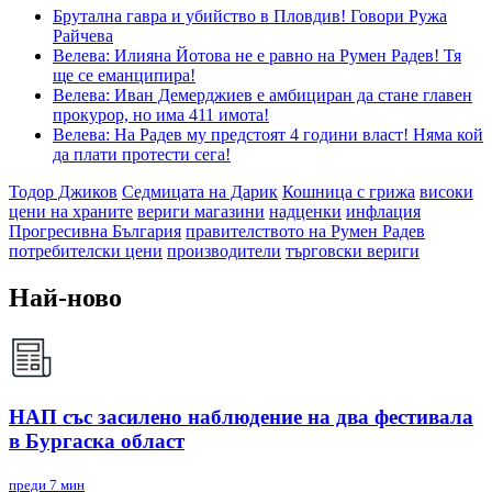
Брутална гавра и убийство в Пловдив! Говори Ружа
Райчева
Велева: Илияна Йотова не е равно на Румен Радев! Тя
ще се еманципира!
Велева: Иван Демерджиев е амбициран да стане главен
прокурор, но има 411 имота!
Велева: На Радев му предстоят 4 години власт! Няма кой
да плати протести сега!
Тодор Джиков
Седмицата на Дарик
Кошница с грижа
високи
цени на храните
вериги магазини
надценки
инфлация
Прогресивна България
правителството на Румен Радев
потребителски цени
производители
търговски вериги
Най-ново
НАП със засилено наблюдение на два фестивала
в Бургаска област
преди 7 мин