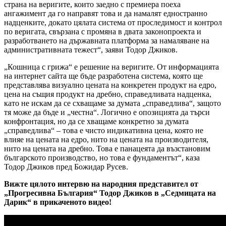
страна на веригите, които заедно с премиера поеха
ангажимент да го направят това и да намалят едностранно
надценките, докато цялата система от проследимост и контрол
по веригата, свързана с промяна в двата законопроекта и
разработването на държавната платформа за намаляване на
административната тежест“, заяви Тодор Джиков.
„Кошница с грижа“ е решение на веригите. От информацията
на интернет сайта ще бъде разработена система, която ще
представлява визуално цената на конкретен продукт на едро,
цена на същия продукт на дребно, справедливата надценка,
като не искам да се схващаме за думата „справедлива“, защото
тя може да бъде и „честна“. Логично е опозицията да търси
конфронтация, но да се хващаме конкретно за думата
„справедлива“ – това е чисто индикативна цена, която не
влияе на цената на едро, нито на цената на производителя,
нито на цената на дребно. Това е панацеята да възстановим
българското производство, но това е фундаментът“, каза
Тодор Джиков пред Божидар Русев.
Вижте цялото интервю на народния представител от
„Прогресивна България“ Тодор Джиков в „Седмицата на
Дарик“ в прикаченото видео!