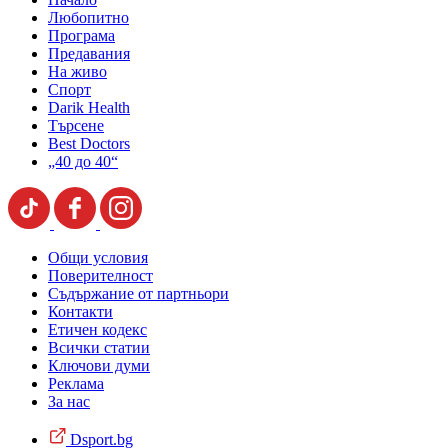
Любопитно
Програма
Предавания
На живо
Спорт
Darik Health
Търсене
Best Doctors
„40 до 40“
Общи условия
Поверителност
Съдържание от партньори
Контакти
Етичен кодекс
Всички статии
Ключови думи
Реклама
За нас
Dsport.bg