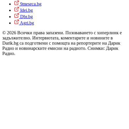
9meseca.bg
Idei.bg
Dbr.bg
Agri.bg
© 2026 Всички права запазени. Позоваването с хиперлинк е
задължително. Интервютата, коментарите и новините в
Darik.bg са подготвени с помощта на репортерите на Дарик
Радио и новинарските емисии на радиото. Снимки: Дарик
Радио.