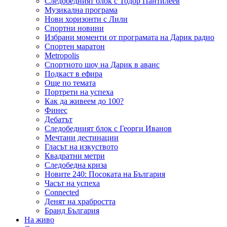
Следобедният блок с Тодор Пантилеев
Музикална програма
Нови хоризонти с Лили
Спортни новини
Избрани моменти от програмата на Дарик радио
Спортен маратон
Metropolis
Спортното шоу на Дарик в аванс
Подкаст в ефира
Още по темата
Портрети на успеха
Как да живеем до 100?
Финес
Дебатът
Следобедният блок с Георги Иванов
Мечтани дестинации
Гласът на изкуството
Квадратни метри
Следобедна криза
Новите 240: Посоката на България
Часът на успеха
Connected
Денят на храбростта
Бранд България
На живо