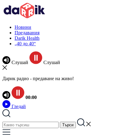
Новини
Предавания
Darik Health
„40 до 40“
Слушай
Слушай
Дарик радио - предаване на живо!
00:00
Гледай