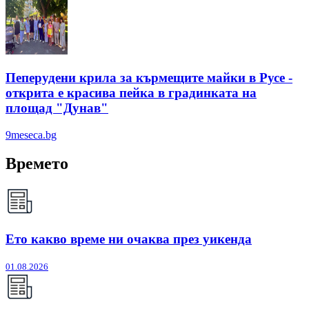
Пеперудени крила за кърмещите майки в Русе -
открита е красива пейка в градинката на
площад "Дунав"
9meseca.bg
Времето
Ето какво време ни очаква през уикенда
01.08.2026