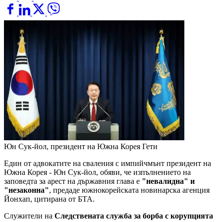
Юн Сук-йол, президент на Южна Корея
Гети
Един от адвокатите на сваления с импийчмънт президент на
Южна Корея - Юн Сук-йол, обяви, че изпълнението на
заповедта за арест на държавния глава е
"невалидна" и
"незаконна"
, предаде южнокорейската новинарска агенция
Йонхап, цитирана от БТА.
Служители на
Следствената служба за борба с корупцията