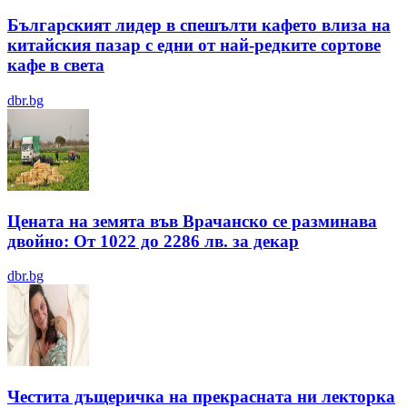
Българският лидер в спешълти кафето влиза на
китайския пазар с едни от най-редките сортове
кафе в света
dbr.bg
Цената на земята във Врачанско се разминава
двойно: От 1022 до 2286 лв. за декар
dbr.bg
Честита дъщеричка на прекрасната ни лекторка