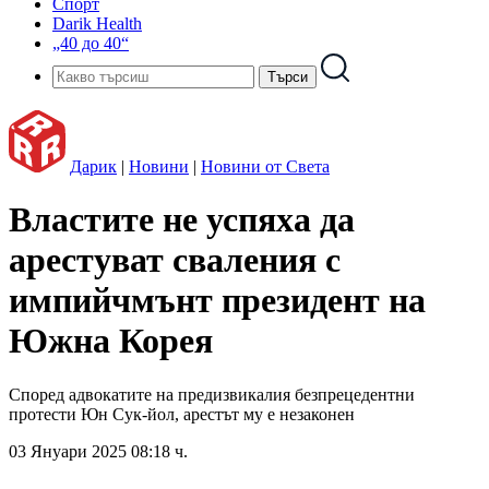
Спорт
Darik Health
„40 до 40“
Дарик
|
Новини
|
Новини от Света
Властите не успяха да
арестуват сваления с
импийчмънт президент на
Южна Корея
Според адвокатите на предизвикалия безпрецедентни
протести Юн Сук-йол, арестът му е незаконен
03 Януари 2025 08:18 ч.