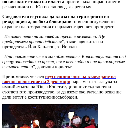
по високите етажи на властта
пристигнаха по-рано днес в
резиденцията на Юн със заповед за ареста му.
Следователите успяха да влязат на територията на
резиденцията, но бяха блокирани
от военнослужещи от
охраната на отстранения с парламентарен вот президент.
"Изпълнението на заповед за арест е незаконно. Ще
предприемем правни действия"
, заяви адвокатът на
президента - Йон Кап-гюн, за Йонхап.
"При положение че е в ход обжалване в Конституционния съд
срещу заповедта за арест, тя е невалидна и ние ще оспорваме
изпълнението ѝ"
, допълни юристът.
Припомняме, че след
неуспешния опит за въвеждане на
военно положение на 3 декември
парламентът гласува за
импийчмънта на Юн, а Конституционният съд започна
съответното производство, за да вземе окончателно решение
дали вотът е коституционносъобразен.