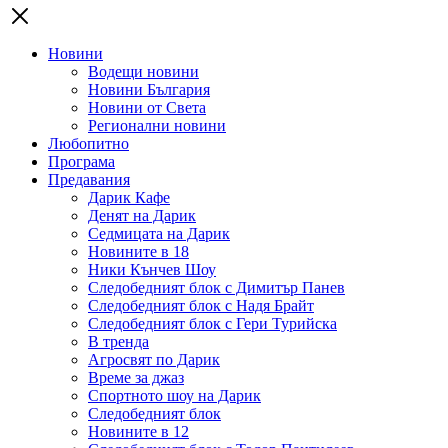
Новини
Водещи новини
Новини България
Новини от Света
Регионални новини
Любопитно
Програма
Предавания
Дарик Кафе
Денят на Дарик
Седмицата на Дарик
Новините в 18
Ники Кънчев Шоу
Следобедният блок с Димитър Панев
Следобедният блок с Надя Брайт
Следобедният блок с Гери Турийска
В тренда
Агросвят по Дарик
Време за джаз
Спортното шоу на Дарик
Следобедният блок
Новините в 12