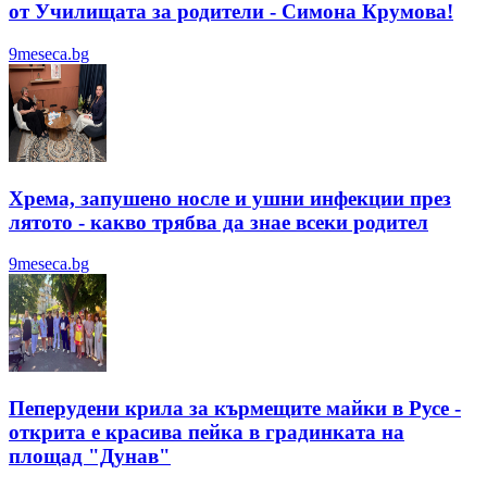
от Училищата за родители - Симона Крумова!
9meseca.bg
Хрема, запушено носле и ушни инфекции през
лятотo - какво трябва да знае всеки родител
9meseca.bg
Пеперудени крила за кърмещите майки в Русе -
открита е красива пейка в градинката на
площад "Дунав"