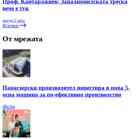
Проф. Кантарджиев: Западнонилската треска
вече е тук
преди 2 часа
Всички
От мрежата
Панагюрски производител инвестира в нова 5-
осна машина за по-ефективно производство
dbr.bg