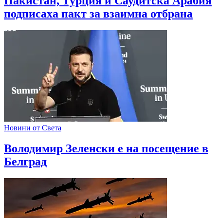
Пакистан, Турция и Саудитска Арабия
подписаха пакт за взаимна отбрана
Новини от Света
Володимир Зеленски е на посещение в
Белград