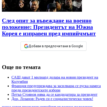
След опит за въвеждане на военно
положение: Президентът на Южна
Корея е изправен пред импийчмънт
Добави в предпочитани в Google
Още по темата
САЩ дават 1 милиард долара на новия президент на
Колумбия
Франция предупреждава за засилваща се руска намеса
преди президентските избори
Петър Стоянов няма да се кандидатира за президент
Доц. Лозанов: Радев си е социалистически човек!
южна корея
президент
импийчмънт
военно положение