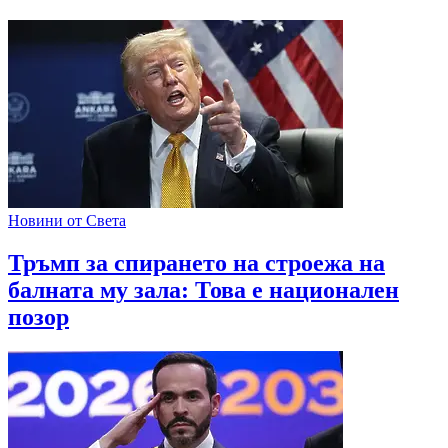
Новини от Света
Тръмп за спирането на строежа на
балната му зала: Това е национален
позор