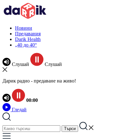
Новини
Предавания
Darik Health
„40 до 40“
Слушай
Слушай
Дарик радио - предаване на живо!
00:00
Гледай