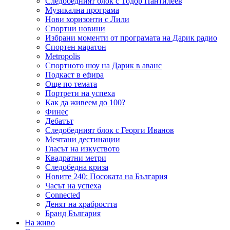
Следобедният блок с Тодор Пантилеев
Музикална програма
Нови хоризонти с Лили
Спортни новини
Избрани моменти от програмата на Дарик радио
Спортен маратон
Metropolis
Спортното шоу на Дарик в аванс
Подкаст в ефира
Още по темата
Портрети на успеха
Как да живеем до 100?
Финес
Дебатът
Следобедният блок с Георги Иванов
Мечтани дестинации
Гласът на изкуството
Квадратни метри
Следобедна криза
Новите 240: Посоката на България
Часът на успеха
Connected
Денят на храбростта
Бранд България
На живо