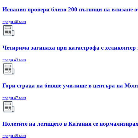
Испания провери близо 200 пътници на влизане 
преди 40 мин
Четирима загинаха при катастрофа с хеликоптер
преди 43 мин
Гори сграда на бивше училище в центъра на Мон
преди 47 мин
Полетите на летището в Катания се нормализирах
преди 49 мин