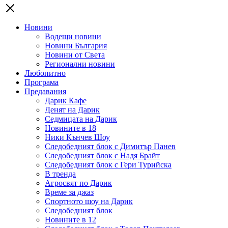
Новини
Водещи новини
Новини България
Новини от Света
Регионални новини
Любопитно
Програма
Предавания
Дарик Кафе
Денят на Дарик
Седмицата на Дарик
Новините в 18
Ники Кънчев Шоу
Следобедният блок с Димитър Панев
Следобедният блок с Надя Брайт
Следобедният блок с Гери Турийска
В тренда
Агросвят по Дарик
Време за джаз
Спортното шоу на Дарик
Следобедният блок
Новините в 12