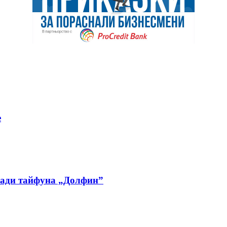
е
ради тайфуна „Долфин”