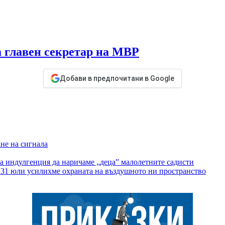
а главен секретар на МВР
Добави в предпочитани в Google
ане на сигнала
а индулгенция да наричаме „деца” малолетните садисти
т 31 юли усилихме охраната на въздушното ни пространство