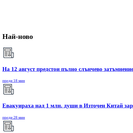
Най-ново
На 12 август предстои пълно слънчево затъмнени
преди 18 мин
Евакуираха над 1 млн. души в Източен Китай за
преди 28 мин