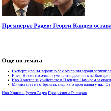
Премиерът Радев: Георги Кандев остав
Още по темата
Експерт: Дронът вероятно се е отклонил заради заглушав
Киев: Не сме насочвали умишлено дронове към България
Иво Христов за убийството в Пловдив: Намирам за опасн
Министърът на отбраната, след като дрон падна у нас: О
Иво Христов
Румен Радев
Прогресивна България