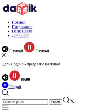
Новини
Предавания
Darik Health
„40 до 40“
Слушай
Слушай
Дарик радио - предаване на живо!
00:00
Гледай