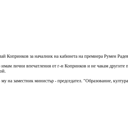
й Копринков за началник на кабинета на премиера Румен Радев
з имам лични впечатления от г-н Копринков и не чакам другите п
той.
 му на заместник министър - председател. "Образование, култура,