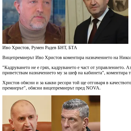
Иво Христов, Румен Радев
БНТ, БТА
Вицепремиерът Иво Христов коментира назначението на Никола
"Кадруването не е грях, кадруването е част от управлението. А
приветствам назначението му за шеф на кабинета", коментира 
Христов обясни и за какви ресори той ще отговаря в качеството
премиерът", обясни вицепремиерът пред NOVA.