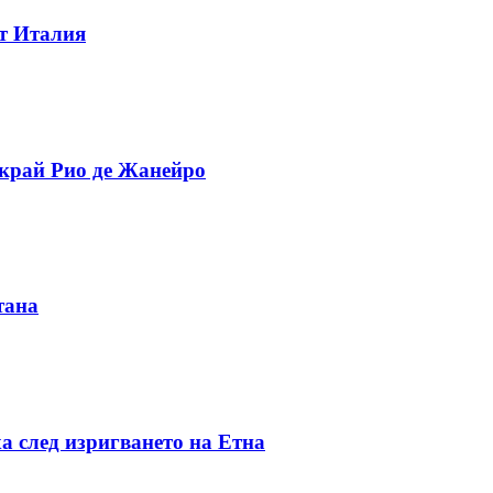
от Италия
 край Рио де Жанейро
тана
а след изригването на Етна