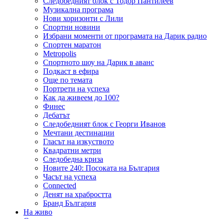
Следобедният блок с Тодор Пантилеев
Музикална програма
Нови хоризонти с Лили
Спортни новини
Избрани моменти от програмата на Дарик радио
Спортен маратон
Metropolis
Спортното шоу на Дарик в аванс
Подкаст в ефира
Още по темата
Портрети на успеха
Как да живеем до 100?
Финес
Дебатът
Следобедният блок с Георги Иванов
Мечтани дестинации
Гласът на изкуството
Квадратни метри
Следобедна криза
Новите 240: Посоката на България
Часът на успеха
Connected
Денят на храбростта
Бранд България
На живо