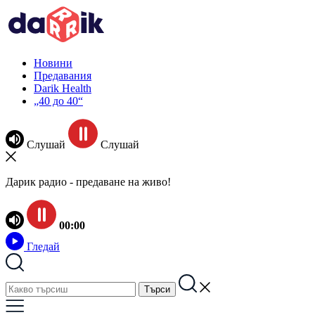
Новини
Предавания
Darik Health
„40 до 40“
Слушай
Слушай
Дарик радио - предаване на живо!
00:00
Гледай