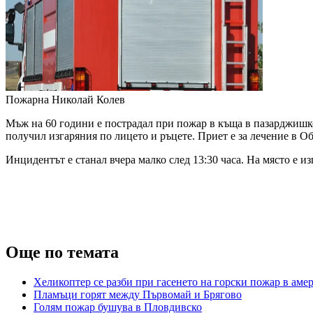
Пожарна
Николай Колев
Мъж на 60 години е пострадал при пожар в къща в пазарджишко
получил изгаряния по лицето и ръцете. Приет е за лечение в О
Инцидентът е станал вчера малко след 13:30 часа. На място е 
Още по темата
Хеликоптер се разби при гасенето на горски пожар в ам
Пламъци горят между Първомай и Брягово
Голям пожар бушува в Пловдивско