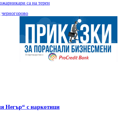
пожарникари са на терен
я
черногорово
я Негър“ с наркотици