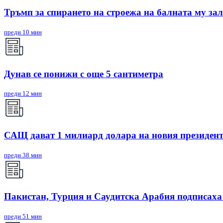
Тръмп за спирането на строежа на балната му зал
преди 10 мин
Дунав се понижи с още 5 сантиметра
преди 12 мин
САЩ дават 1 милиард долара на новия президен
преди 38 мин
Пакистан, Турция и Саудитска Арабия подписаха
преди 51 мин