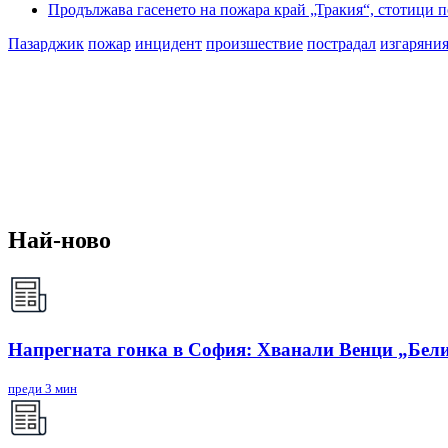
Продължава гасенето на пожара край „Тракия“, стотици 
Пазарджик
пожар
инцидент
произшествие
пострадал
изгаряни
Най-ново
Напрегната гонка в София: Хванали Венци „Бели
преди 3 мин