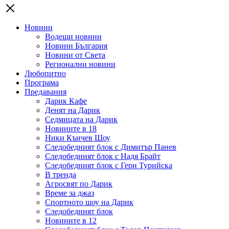
Новини
Водещи новини
Новини България
Новини от Света
Регионални новини
Любопитно
Програма
Предавания
Дарик Кафе
Денят на Дарик
Седмицата на Дарик
Новините в 18
Ники Кънчев Шоу
Следобедният блок с Димитър Панев
Следобедният блок с Надя Брайт
Следобедният блок с Гери Турийска
В тренда
Агросвят по Дарик
Време за джаз
Спортното шоу на Дарик
Следобедният блок
Новините в 12