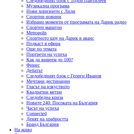
Следобедният блок с Тодор Пантилеев
Музикална програма
Нови хоризонти с Лили
Спортни новини
Избрани моменти от програмата на Дарик радио
Спортен маратон
Metropolis
Спортното шоу на Дарик в аванс
Подкаст в ефира
Още по темата
Портрети на успеха
Как да живеем до 100?
Финес
Дебатът
Следобедният блок с Георги Иванов
Мечтани дестинации
Гласът на изкуството
Квадратни метри
Следобедна криза
Новите 240: Посоката на България
Часът на успеха
Connected
Денят на храбростта
Бранд България
На живо