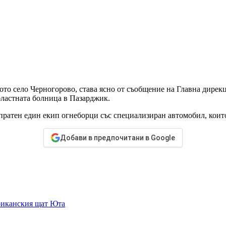
то село Черногорово, става ясно от съобщение на Главна дирекц
бластната болница в Пазарджик.
изпратен един екип огнеборци със специализиран автомобил, кои
Добави в предпочитани в Google
ериканския щат Юта