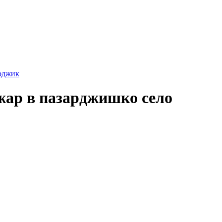
рджик
жар в пазарджишко село