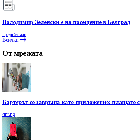
Володимир Зеленски е на посещение в Белград
преди 56 мин
Всички
От мрежата
Бартерът се завръща като приложение: плащате с 
dbr.bg