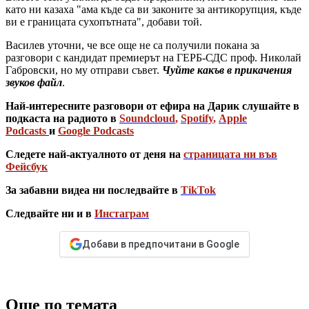
като ни казаха "ама къде са ви законите за антикорупция, къде
ви е границата сухопътната", добави той.
Василев уточни, че все още не са получили покана за
разговори с кандидат премиерът на ГЕРБ-СДС проф. Николай
Габровски, но му отправи съвет.
Чуйте какъв в прикачения
звуков файл
.
Най-интересните разговори от ефира на Дарик слушайте в
подкаста на радиото в
Soundcloud
,
Spotify
,
Apple
Podcasts
и
Google Podcasts
Следете най-актуалното от деня на
страницата ни във
Фейсбук
За забавни видеа ни последвайте в
TikTok
Следвайте ни и в
Инстаграм
Добави в предпочитани в Google
Още по темата