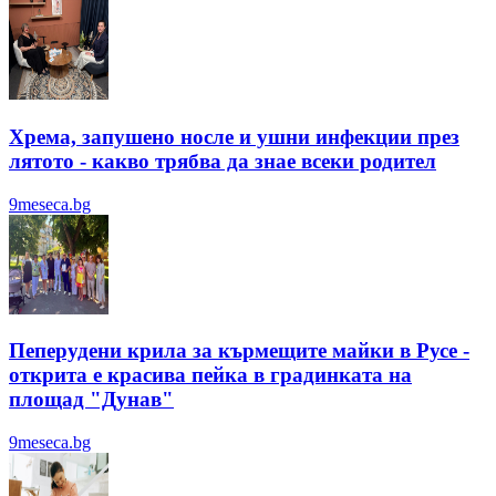
Хрема, запушено носле и ушни инфекции през
лятотo - какво трябва да знае всеки родител
9meseca.bg
Пеперудени крила за кърмещите майки в Русе -
открита е красива пейка в градинката на
площад "Дунав"
9meseca.bg