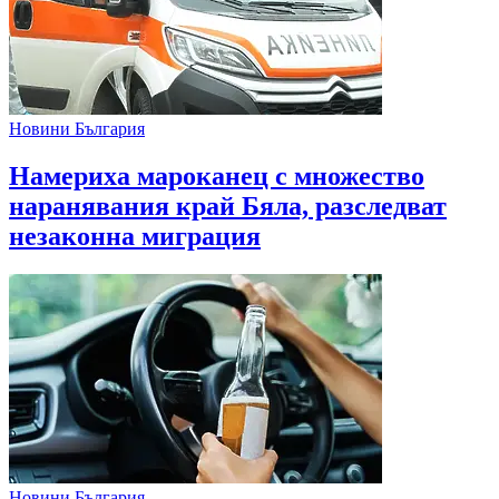
Новини България
Намериха мароканец с множество
наранявания край Бяла, разследват
незаконна миграция
Новини България