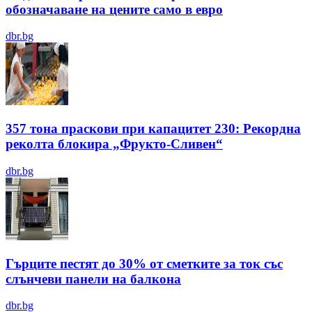
обозначаване на цените само в евро
dbr.bg
357 тона праскови при капацитет 230: Рекордна
реколта блокира „Фрукто-Сливен“
dbr.bg
Гърците пестят до 30% от сметките за ток със
слънчеви панели на балкона
dbr.bg