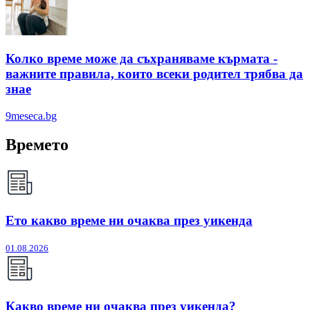
Колко време може да съхраняваме кърмата -
важните правила, които всеки родител трябва да
знае
9meseca.bg
Времето
Ето какво време ни очаква през уикенда
01.08.2026
Какво време ни очаква през уикенда?