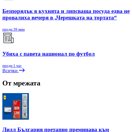
Безпорядък в кухнята и липсваща посуда едва не
провалиха вечеря в „Черешката на тортата“
преди 39 мин
Убиха с павета национал по футбол
преди 1 час
Всички
От мрежата
Лидл България поетапно преминава към