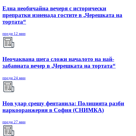
Една необичайна вечеря с исторически
препратки изненада гостите в „Черешката на
тортата“
преди 12 мин
Неочаквана шега сложи началото на най-
забавната вечер в „Черешката на тортата“
преди 24 мин
Нов удар срещу фентанила: Полицията разби
наркооранжерия в София (СНИМКА)
преди 27 мин