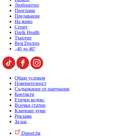
Любопитно
Програма
Предавания
На живо
Спорт
Darik Health
Търсене
Best Doctors
„40 до 40“
Общи условия
Поверителност
Съдържание от партньори
Контакти
Етичен кодекс
Всички статии
Ключови думи
Реклама
За нас
Dsport.bg