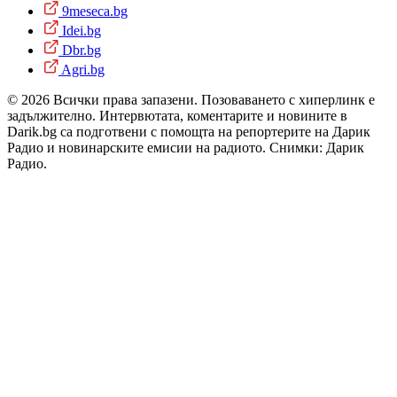
9meseca.bg
Idei.bg
Dbr.bg
Agri.bg
© 2026 Всички права запазени. Позоваването с хиперлинк е
задължително. Интервютата, коментарите и новините в
Darik.bg са подготвени с помощта на репортерите на Дарик
Радио и новинарските емисии на радиото. Снимки: Дарик
Радио.