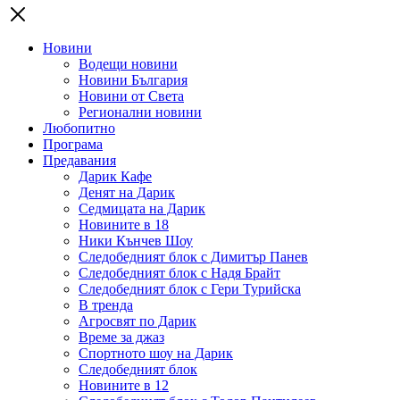
Новини
Водещи новини
Новини България
Новини от Света
Регионални новини
Любопитно
Програма
Предавания
Дарик Кафе
Денят на Дарик
Седмицата на Дарик
Новините в 18
Ники Кънчев Шоу
Следобедният блок с Димитър Панев
Следобедният блок с Надя Брайт
Следобедният блок с Гери Турийска
В тренда
Агросвят по Дарик
Време за джаз
Спортното шоу на Дарик
Следобедният блок
Новините в 12