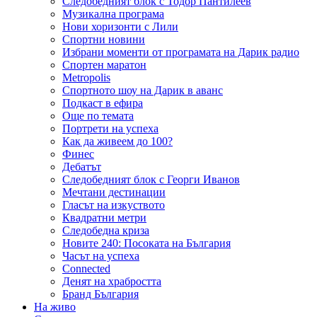
Следобедният блок с Тодор Пантилеев
Музикална програма
Нови хоризонти с Лили
Спортни новини
Избрани моменти от програмата на Дарик радио
Спортен маратон
Metropolis
Спортното шоу на Дарик в аванс
Подкаст в ефира
Още по темата
Портрети на успеха
Как да живеем до 100?
Финес
Дебатът
Следобедният блок с Георги Иванов
Мечтани дестинации
Гласът на изкуството
Квадратни метри
Следобедна криза
Новите 240: Посоката на България
Часът на успеха
Connected
Денят на храбростта
Бранд България
На живо