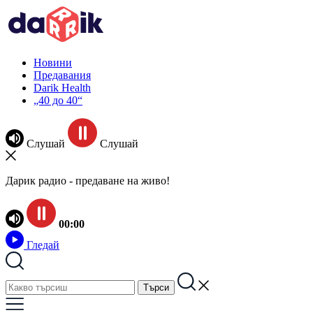
Новини
Предавания
Darik Health
„40 до 40“
Слушай
Слушай
Дарик радио - предаване на живо!
00:00
Гледай