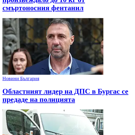
смъртоносния фентанил
Новини България
Областният лидер на ДПС в Бургас се
предаде на полицията