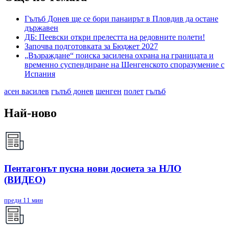
Гълъб Донев ще се бори панаирът в Пловдив да остане
държавен
ДБ: Пеевски откри прелестта на редовните полети!
Започва подготовката за Бюджет 2027
„Възраждане“ поиска засилена охрана на границата и
временно суспендиране на Шенгенското споразумение с
Испания
асен василев
гълъб донев
шенген
полет
гълъб
Най-ново
Пентагонът пусна нови досиета за НЛО
(ВИДЕО)
преди 11 мин