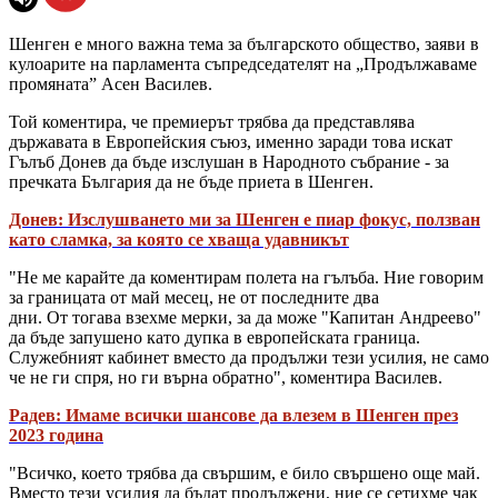
Шенген е много важна тема за българското общество, заяви в
кулоарите на парламента съпредседателят на „Продължаваме
промяната” Асен Василев.
Той коментира, че премиерът трябва да представлява
държавата в Европейския съюз, именно заради това искат
Гълъб Донев да бъде изслушан в Народното събрание - за
пречката България да не бъде приета в Шенген.
Донев: Изслушването ми за Шенген е пиар фокус, ползван
като сламка, за която се хваща удавникът
"Не ме карайте да коментирам полета на гълъба. Ние говорим
за границата от май месец, не от последните два
дни. От тогава взехме мерки, за да може "Капитан Андреево"
да бъде запушено като дупка в европейската граница.
Служебният кабинет вместо да продължи тези усилия, не само
че не ги спря, но ги върна обратно", коментира Василев.
Радев: Имаме всички шансове да влезем в Шенген през
2023 година
"Всичко, което трябва да свършим, е било свършено още май.
Вместо тези усилия да бъдат продължени, ние се сетихме чак