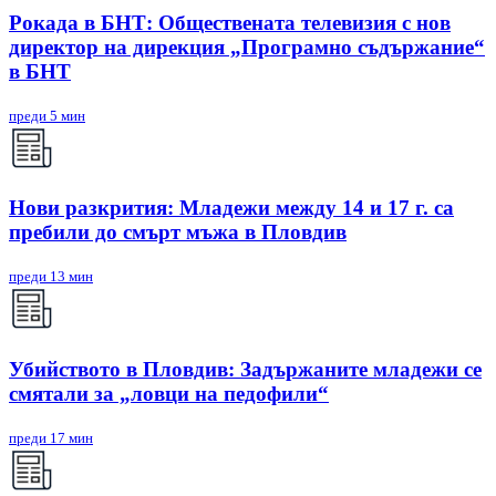
Рокада в БНТ: Обществената телевизия с нов
директор на дирекция „Програмно съдържание“
в БНТ
преди 5 мин
Нови разкрития: Младежи между 14 и 17 г. са
пребили до смърт мъжа в Пловдив
преди 13 мин
Убийството в Пловдив: Задържаните младежи се
смятали за „ловци на педофили“
преди 17 мин