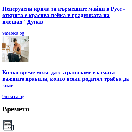
Пеперудени крила за кърмещите майки в Русе -
открита е красива пейка в градинката на
площад "Дунав"
9meseca.bg
Колко време може да съхраняваме кърмата -
важните правила, които всеки родител трябва да
знае
9meseca.bg
Времето