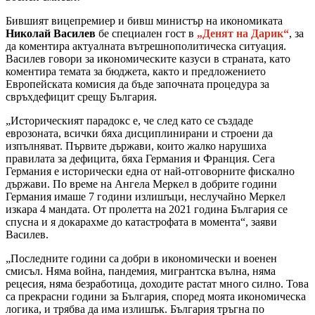
Бившият вицепремиер и бивш министър на икономиката
Николай Василев
бе специален гост в
„Денят на Дарик“
, за
да коментира актуалната вътрешнополитическа ситуация.
Василев говори за икономическите казуси в страната, като
коментира темата за бюджета, както и предложението
Европейската комисия да бъде започната процедура за
свръхдефицит срещу България.
„Историческият парадокс е, че след като се създаде
еврозоната, всички бяха дисциплинирани и строени да
изпълняват. Първите държави, които жалко нарушиха
правилата за дефицита, бяха Германия и Франция. Сега
Германия е исторически една от най-отговорните фискално
държави. По време на Ангела Меркел в добрите години
Германия имаше 7 години излишъци, неслучайно Меркел
изкара 4 мандата. От пролетта на 2021 година България се
спусна и я докарахме до катастрофата в момента“, заяви
Василев.
„Последните години са добри в икономически и военен
смисъл. Няма война, пандемия, мигрантска вълна, няма
рецесия, няма безработица, доходите растат много силно. Това
са прекрасни години за България, според моята икономическа
логика, и трябва да има излишък. България тръгна по