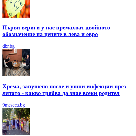
Първи вериги у нас премахват двойното
обозначение на цените в лева и евро
dbr.bg
Хрема, запушено носле и ушни инфекции през
лятотo - какво трябва да знае всеки родител
9meseca.bg