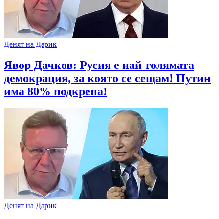
Денят на Дарик
Явор Дачков: Русия е най-голямата
демокрация, за която се сещам! Путин
има 80% подкрепа!
Денят на Дарик