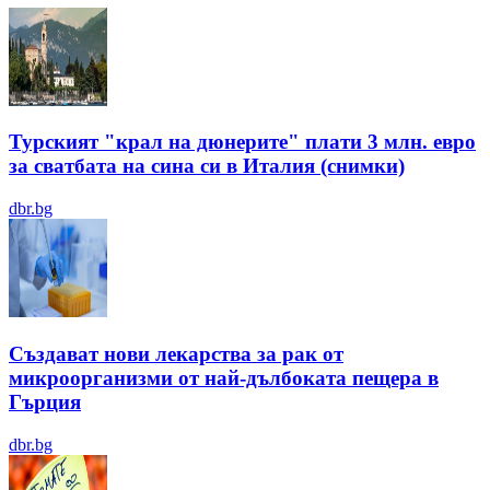
Турският "крал на дюнерите" плати 3 млн. евро
за сватбата на сина си в Италия (снимки)
dbr.bg
Създават нови лекарства за рак от
микроорганизми от най-дълбоката пещера в
Гърция
dbr.bg