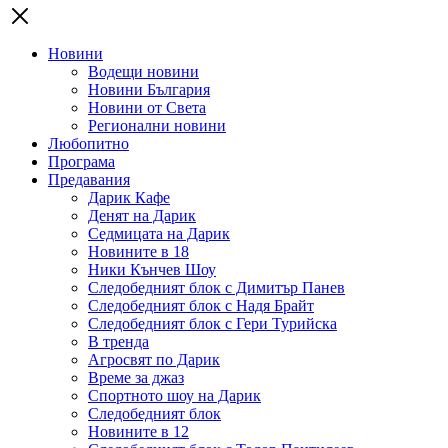
Новини
Водещи новини
Новини България
Новини от Света
Регионални новини
Любопитно
Програма
Предавания
Дарик Кафе
Денят на Дарик
Седмицата на Дарик
Новините в 18
Ники Кънчев Шоу
Следобедният блок с Димитър Панев
Следобедният блок с Надя Брайт
Следобедният блок с Гери Турийска
В тренда
Агросвят по Дарик
Време за джаз
Спортното шоу на Дарик
Следобедният блок
Новините в 12