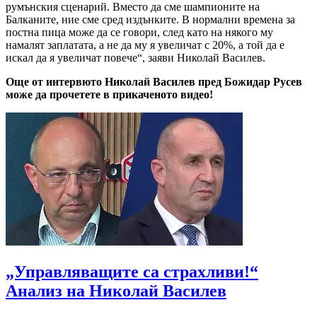
румънския сценарий. Вместо да сме шампионите на
Балканите, ние сме сред издънките. В нормални времена за
постна пица може да се говори, след като на някого му
намалят заплатата, а не да му я увеличат с 20%, а той да е
искал да я увеличат повече“, заяви Николай Василев.
Още от интервюто Николай Василев пред Божидар Русев
може да прочетете в прикаченото видео!
„Управляващите са страхливи!“
Анализ на Николай Василев