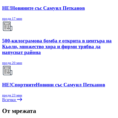
НЕ!Новините със Самуил Петканов
преди 17 мин
500-килограмова бомба е открита в центъра на
Кьолн, множество хора и фирми трябва да
напуснат района
преди 20 мин
НЕ!СпортнитеНовини със Самуил Петканов
преди 23 мин
Всички
От мрежата