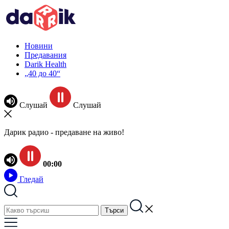
Новини
Предавания
Darik Health
„40 до 40“
Слушай
Слушай
Дарик радио - предаване на живо!
00:00
Гледай