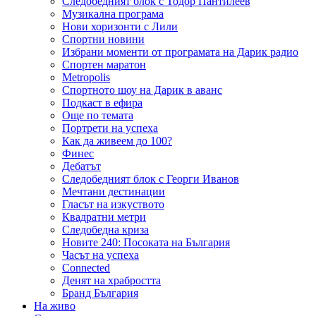
Следобедният блок с Тодор Пантилеев
Музикална програма
Нови хоризонти с Лили
Спортни новини
Избрани моменти от програмата на Дарик радио
Спортен маратон
Metropolis
Спортното шоу на Дарик в аванс
Подкаст в ефира
Още по темата
Портрети на успеха
Как да живеем до 100?
Финес
Дебатът
Следобедният блок с Георги Иванов
Мечтани дестинации
Гласът на изкуството
Квадратни метри
Следобедна криза
Новите 240: Посоката на България
Часът на успеха
Connected
Денят на храбростта
Бранд България
На живо