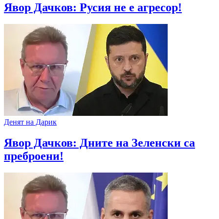
Явор Дачков: Русия не е агресор!
Денят на Дарик
Явор Дачков: Дните на Зеленски са
преброени!