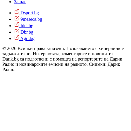
За нас
Dsport.bg
9meseca.bg
Idei.bg
Dbr.bg
Agri.bg
© 2026 Всички права запазени. Позоваването с хиперлинк е
задължително. Интервютата, коментарите и новините в
Darik.bg са подготвени с помощта на репортерите на Дарик
Радио и новинарските емисии на радиото. Снимки: Дарик
Радио.