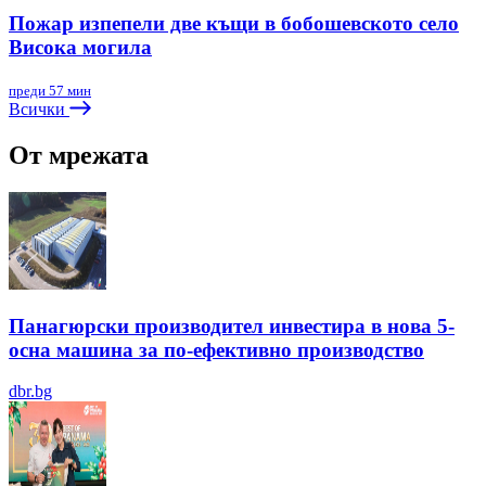
Пожар изпепели две къщи в бобошевското село
Висока могила
преди 57 мин
Всички
От мрежата
Панагюрски производител инвестира в нова 5-
осна машина за по-ефективно производство
dbr.bg