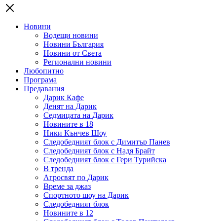
Новини
Водещи новини
Новини България
Новини от Света
Регионални новини
Любопитно
Програма
Предавания
Дарик Кафе
Денят на Дарик
Седмицата на Дарик
Новините в 18
Ники Кънчев Шоу
Следобедният блок с Димитър Панев
Следобедният блок с Надя Брайт
Следобедният блок с Гери Турийска
В тренда
Агросвят по Дарик
Време за джаз
Спортното шоу на Дарик
Следобедният блок
Новините в 12