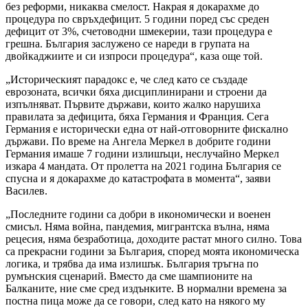
без реформи, никаква смелост. Накрая я докарахме до
процедура по свръхдефицит. 5 години поред със среден
дефицит от 3%, счетоводни шмекерии, тази процедура е
грешна. България заслужено се нареди в групата на
двойкаджиите и си изпроси процедура“, каза още той.
„Историческият парадокс е, че след като се създаде
еврозоната, всички бяха дисциплинирани и строени да
изпълняват. Първите държави, които жалко нарушиха
правилата за дефицита, бяха Германия и Франция. Сега
Германия е исторически една от най-отговорните фискално
държави. По време на Ангела Меркел в добрите години
Германия имаше 7 години излишъци, неслучайно Меркел
изкара 4 мандата. От пролетта на 2021 година България се
спусна и я докарахме до катастрофата в момента“, заяви
Василев.
„Последните години са добри в икономически и военен
смисъл. Няма война, пандемия, мигрантска вълна, няма
рецесия, няма безработица, доходите растат много силно. Това
са прекрасни години за България, според моята икономическа
логика, и трябва да има излишък. България тръгна по
румънския сценарий. Вместо да сме шампионите на
Балканите, ние сме сред издънките. В нормални времена за
постна пица може да се говори, след като на някого му