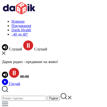
Новини
Предавания
Darik Health
„40 до 40“
Слушай
Слушай
Дарик радио - предаване на живо!
00:00
Гледай