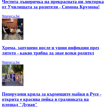
Честита дъщеричка на прекрасната ни лекторка
от Училищата за родители - Симона Крумова!
9meseca.bg
Хрема, запушено носле и ушни инфекции през
лятотo - какво трябва да знае всеки родител
9meseca.bg
Пеперудени крила за кърмещите майки в Русе -
открита е красива пейка в градинката на
площад "Дунав"