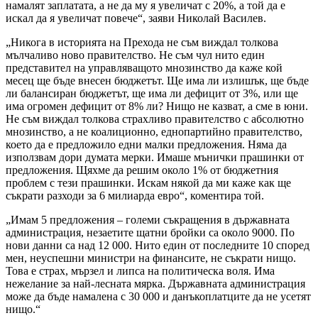
намалят заплатата, а не да му я увеличат с 20%, а той да е
искал да я увеличат повече“, заяви Николай Василев.
„Никога в историята на Прехода не съм виждал толкова
мълчаливо ново правителство. Не съм чул нито един
представител на управляващото мнозинство да каже кой
месец ще бъде внесен бюджетът. Ще има ли излишък, ще бъде
ли балансиран бюджетът, ще има ли дефицит от 3%, или ще
има огромен дефицит от 8% ли? Нищо не казват, а сме в юни.
Не съм виждал толкова страхливо правителство с абсолютно
мнозинство, а не коалиционно, еднопартийно правителство,
което да е предложило едни малки предложения. Няма да
използвам дори думата мерки. Имаше мънички прашинки от
предложения. Щяхме да решим около 1% от бюджетния
проблем с тези прашинки. Искам някой да ми каже как ще
съкрати разходи за 6 милиарда евро“, коментира той.
„Имам 5 предложения – големи съкращения в държавната
администрация, незаетите щатни бройки са около 9000. По
нови данни са над 12 000. Нито един от последните 10 според
мен, неуспешни министри на финансите, не съкрати нищо.
Това е страх, мързел и липса на политическа воля. Има
нежелание за най-лесната мярка. Държавната администрация
може да бъде намалена с 30 000 и данъкоплатците да не усетят
нищо.“