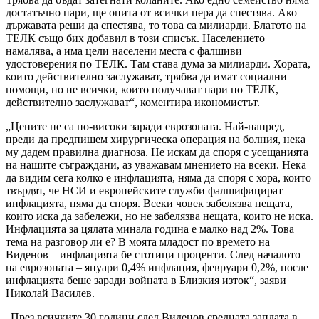
достатъчно пари, ще опита от всички пера да спестява. Ако
държавата реши да спестява, то това са милиарди. Блатото на
ТЕЛК също бих добавил в този списък. Населението
намалява, а има цели населени места с фалшиви
удостоверения по ТЕЛК. Там става дума за милиарди. Хората,
които действително заслужават, трябва да имат социални
помощи, но не всички, които получават пари по ТЕЛК,
действително заслужават“, коментира икономистът.
„Цените не са по-високи заради еврозоната. Най-напред,
преди да предпишем хирургическа операция на болния, нека
му дадем правилна диагноза. Не искам да споря с усещанията
на нашите съграждани, аз уважавам мнението на всеки. Нека
да видим сега колко е инфлацията, няма да споря с хора, които
твърдят, че НСИ и европейските служби фалшифицират
инфлацията, няма да споря. Всеки човек забелязва нещата,
които иска да забележи, но не забелязва нещата, които не иска.
Инфлацията за цялата минала година е малко над 2%. Това
тема на разговор ли е? В моята младост по времето на
Виденов – инфлацията бе стотици проценти. След началото
на еврозоната – януари 0,4% инфлация, февруари 0,2%, после
инфлацията беше заради войната в Близкия изток“, заяви
Николай Василев.
„През всичките 30 години след Виденов средната заплата в