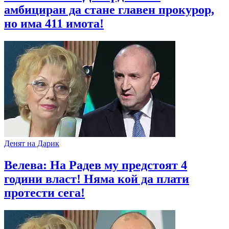
амбициран да стане главен прокурор,
но има 411 имота!
Денят на Дарик
Велева: На Радев му предстоят 4
години власт! Няма кой да плати
протести сега!