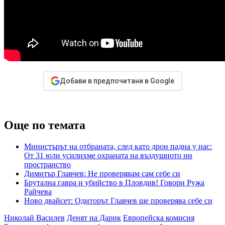
Добави в предпочитани в Google
Още по темата
Министърът на отбраната, след като дрон падна у нас:
От 31 юли усилихме охраната на въздушното ни
пространство
Димитър Главчев: Не проверявам сам себе си
Брутална гавра и убийство в Пловдив! Говори Ружа
Райчева
Ново двайсет: Одиторът Главчев ще проверява себе си
Николай Василев
Денят на Дарик
Европейска комисия