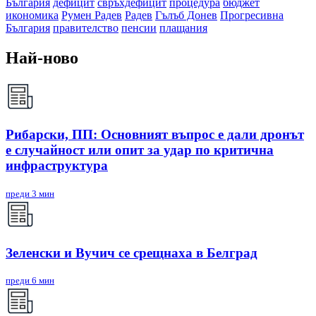
България
дефицит
свръхдефицит
процедура
бюджет
икономика
Румен Радев
Радев
Гълъб Донев
Прогресивна
България
правителство
пенсии
плащания
Най-ново
Рибарски, ПП: Основният въпрос е дали дронът
е случайност или опит за удар по критична
инфраструктура
преди 3 мин
Зеленски и Вучич се срещнаха в Белград
преди 6 мин