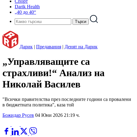
Спорт
Darik Health
„40 до 40“
Дарик
|
Предавания
|
Денят на Дарик
„Управляващите са
страхливи!“ Анализ на
Николай Василев
"Всички правителства през последните години са провалени
в бюджетната политика", каза той
Божидар Русев
04 Юни 2026 21:19 ч.