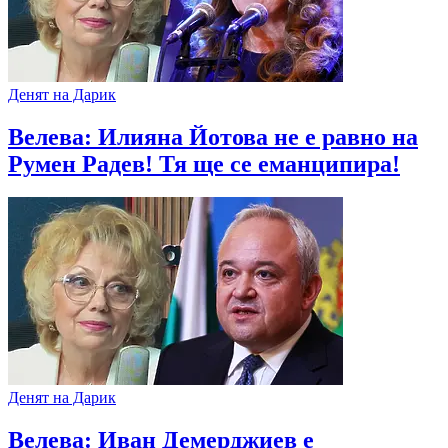
Денят на Дарик
Велева: Илияна Йотова не е равно на
Румен Радев! Тя ще се еманципира!
Денят на Дарик
Велева: Иван Демерджиев е