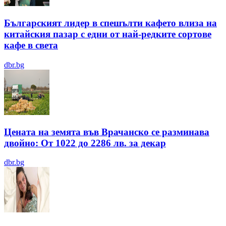
Българският лидер в спешълти кафето влиза на
китайския пазар с едни от най-редките сортове
кафе в света
dbr.bg
Цената на земята във Врачанско се разминава
двойно: От 1022 до 2286 лв. за декар
dbr.bg