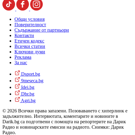
Общи условия
Поверителност
Съдържание от партньори
Контакти
Етичен кодекс
Всички статии
Ключови думи
Реклама
За нас
Dsport.bg
9meseca.bg
Idei.bg
Dbr.bg
Agri.bg
© 2026 Всички права запазени. Позоваването с хиперлинк е
задължително. Интервютата, коментарите и новините в
Darik.bg са подготвени с помощта на репортерите на Дарик
Радио и новинарските емисии на радиото. Снимки: Дарик
Радио.