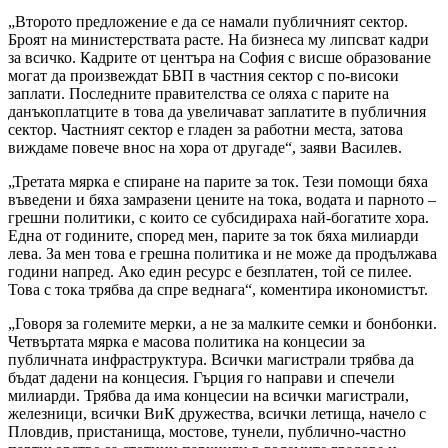
„Второто предложение е да се намали публичният сектор.
Броят на министерствата расте. На бизнеса му липсват кадри
за всичко. Кадрите от центъра на София с висше образование
могат да произвеждат БВП в частния сектор с по-високи
заплати. Последните правителства се оляха с парите на
данъкоплатците в това да увеличават заплатите в публичния
сектор. Частният сектор е гладен за работни места, затова
виждаме повече внос на хора от другаде“, заяви Василев.
„Третата мярка е спиране на парите за ток. Тези помощи бяха
въведени и бяха замразени цените на тока, водата и парното –
грешни политики, с които се субсидираха най-богатите хора.
Една от годините, според мен, парите за ток бяха милиарди
лева. За мен това е грешна политика и не може да продължава
години напред. Ако един ресурс е безплатен, той се пилее.
Това с тока трябва да спре веднага“, коментира икономистът.
„Говоря за големите мерки, а не за малките семки и бонбонки.
Четвъртата мярка е масова политика на концесии за
публичната инфраструктура. Всички магистрали трябва да
бъдат дадени на концесия. Гърция го направи и спечели
милиарди. Трябва да има концесии на всички магистрали,
железници, всички ВиК дружества, всички летища, начело с
Пловдив, пристанища, мостове, тунели, публично-частно