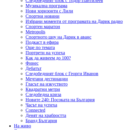
Следобедният блок с Тодор Пантилеев
Музикална програма
Нови хоризонти с Лили
Спортни новини
Избрани моменти от програмата на Дарик радио
Спортен маратон
Metropolis
Спортното шоу на Дарик в аванс
Подкаст в ефира
Още по темата
Портрети на успеха
Как да живеем до 100?
Финес
Дебатът
Следобедният блок с Георги Иванов
Мечтани дестинации
Гласът на изкуството
Квадратни метри
Следобедна криза
Новите 240: Посоката на България
Часът на успеха
Connected
Денят на храбростта
Бранд България
На живо