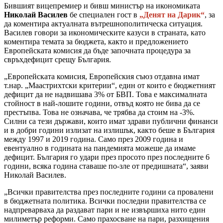
Бившият вицепремиер и бивш министър на икономиката
Николай Василев
бе специален гост в
„Денят на Дарик“
, за
да коментира актуалната вътрешнополитическа ситуация.
Василев говори за икономическите казуси в страната, като
коментира темата за бюджета, както и предложението
Европейската комисия да бъде започната процедура за
свръхдефицит срещу България.
„Европейската комисия, Европейския съюз отдавна имат
т.нар. „Маастрихтски критерии“, един от които е бюджетният
дефицит да не надвишава 3% от БВП. Това е максималната
стойност в най-лошите години, отвъд която не бива да се
престъпва. Това не означава, че трябва да стоим на -3%.
Силни са тези държави, които имат здрави публични финанси
и в добри години излизат на излишък, както беше в България
между 1997 и 2019 година. Само през 2009 година и
евентуално в годината на пандемията можеше да имаме
дефицит. България го удари през просото през последните 6
години, всяка година ставаше по-зле от предишната“, заяви
Николай Василев.
„Всички правителства през последните години са провалени
в бюджетната политика. Всички последни правителства се
надпреварваха да раздават пари и не извършиха нито един
милиметър реформи. Само прахосване на пари, разхищения