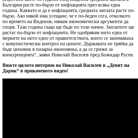
България расте по-бързо от инфлацията през всяка една
година. Каквато и да е инфлацията, средната заплата расте по-
бързо. Ако някой има усещане, че е по-беден сега, отколкото
по времето на Виденов, нямам икономически аргументи да
споря. Тази година също ще бъде по този начин. Заплатите ще
растат по-бързо от инфлацията. Не одобрявам нито една от
мерките на нито едно от правителствата, които се занимаваха
с комунистически контрол на цените. Държавата не трябва да
бъде ценовик в пазарна икономика, а да се грижи за
конкуренцията“, заяви Николай Василев пред Божидар Русев.
Вижте цялото интервю на Николай Василев в „Денят на
Дарик“ в прикаченото видео!