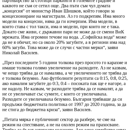
партньорство за стотици паркинги в големите градове и
каквото не съм се сетил още. Два пъти съм чул думата
„концесия“ от министър Иван Шишков, който говори за
концесиониране на магистрали. Аз го подкрепям. Има много
модели на концесии, няма да ги изчерпим. Има модели, в
които става с тол такси, има и модели, при които не е така.
Докато сме живи, с държавни пари не може да се смени ВиК
мрежата. Има огромни течове на вода. „Софийска вода“ може
да не я обичат, но са около 20% загубите, а в региони има над
60% загуби. Това може да се случи с частни мерки“, заяви
Николай Василев.
„През последните 5 години толкова през просото го карахме и
имаше толкова голямо увеличение на разходите. Аз не казвам,
че нещо трябва да се намалява, а че увеличението не трябва да
е толкова безумно. Ако футболните резултати са 0:15, 0:8, 0:25,
ако намалим загубите до 0:3, 0:4 – посоката пак ще е нагоре, а
не надолу. Не казвам, че разходите трябва да се намалят, а да
не се увеличават със сумите, с които се увеличаваха.
Разходите се увеличаваха безумно. България трябваше да си
продължи бюджетната политика от 1997 до 2020 година, за да
не стига до бюджетна криза“, заяви Василев.
„Петата мярка е публичният сектор да разбере, че сме на
режим на спестяване, а не на охолен режим на прахосване.
Трябва да бъдат затегнати коланите. Ако едно семейство няма