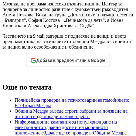
Музикална програма изнесоха възпитаници на Център за
подкрепа за личностно развитие с художествен ръководител
Анета Петкова: Вокална група „Детски свят“ изпълни песента
„България“, София Костова - „Вече мога да чета“, а Йоана
Лиловска и Александра Христова - „Съдба“.
Честването на 9 май завърши с поднасяне на венци и цветя
пред паметника на загиналите от община Мездра във войните
за национално освобождение и обединение.
Добави в предпочитани в Google
Още по темата
Полицейска проверка на тежкотоварни автомобили по
Е-79 край Мездра
Община Мездра въведе строги забрани за ползване на
питейна вода поради намален дебит
Информационна кампания за популяризиране на
електронното здравно досие и на мобилното
приложение еЗдраве ще се проведе в Община Мездра