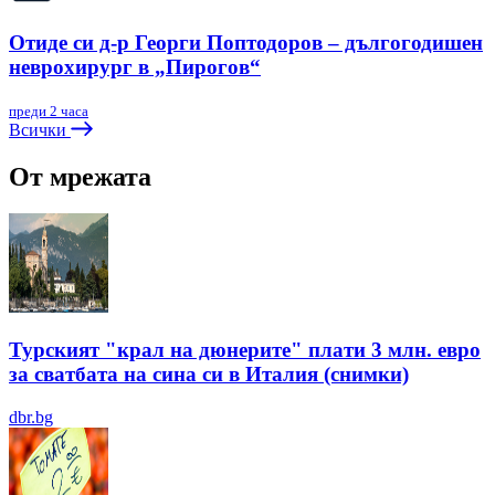
Отиде си д-р Георги Поптодоров – дългогодишен
неврохирург в „Пирогов“
преди 2 часа
Всички
От мрежата
Турският "крал на дюнерите" плати 3 млн. евро
за сватбата на сина си в Италия (снимки)
dbr.bg