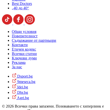
Best Doctors
„40 до 40“
Общи условия
Поверителност
Съдържание от партньори
Контакти
Етичен кодекс
Всички статии
Ключови думи
Реклама
За нас
Dsport.bg
9meseca.bg
Idei.bg
Dbr.bg
Agri.bg
© 2026 Всички права запазени. Позоваването с хиперлинк е