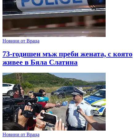
Новини от Враца
73-годишен мъж преби жената, с която
живее в Бяла Слатина
Новини от Враца