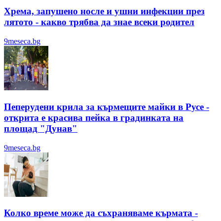
Хрема, запушено носле и ушни инфекции през
лятотo - какво трябва да знае всеки родител
9meseca.bg
Пеперудени крила за кърмещите майки в Русе -
открита е красива пейка в градинката на
площад "Дунав"
9meseca.bg
Колко време може да съхраняваме кърмата -