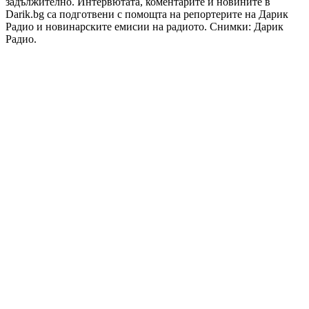
задължително. Интервютата, коментарите и новините в
Darik.bg са подготвени с помощта на репортерите на Дарик
Радио и новинарските емисии на радиото. Снимки: Дарик
Радио.