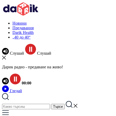
Новини
Предавания
Darik Health
„40 до 40“
Слушай
Слушай
Дарик радио - предаване на живо!
00:00
Гледай