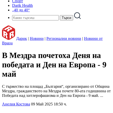
Спорт
Darik Health
„40 до 40“
Дарик
|
Новини
|
Регионални новини
|
Новини от
Враца
В Мездра почетоха Деня на
победата и Ден на Европа - 9
май
С тържество на площад „България“, организирано от Община
Мездра, гражданството на Мездра почете 80-ата годишнина от
Победата над хитлерофашизма и Ден на Европа - 9 май. ...
Анелия Костова
09 Май 2025 18:50 ч.