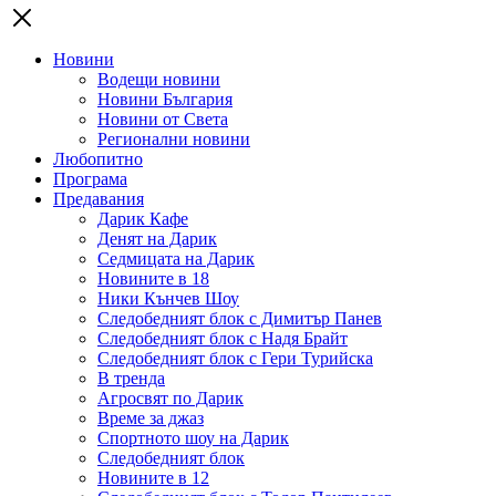
Новини
Водещи новини
Новини България
Новини от Света
Регионални новини
Любопитно
Програма
Предавания
Дарик Кафе
Денят на Дарик
Седмицата на Дарик
Новините в 18
Ники Кънчев Шоу
Следобедният блок с Димитър Панев
Следобедният блок с Надя Брайт
Следобедният блок с Гери Турийска
В тренда
Агросвят по Дарик
Време за джаз
Спортното шоу на Дарик
Следобедният блок
Новините в 12