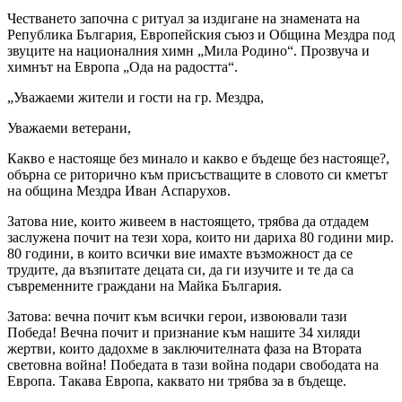
Честването започна с ритуал за издигане на знамената на
Република България, Европейския съюз и Община Мездра под
звуците на националния химн „Мила Родино“. Прозвуча и
химнът на Европа „Ода на радостта“.
„Уважаеми жители и гости на гр. Мездра,
Уважаеми ветерани,
Какво е настояще без минало и какво е бъдеще без настояще?,
обърна се риторично към присъстващите в словото си кметът
на община Мездра Иван Аспарухов.
Затова ние, които живеем в настоящето, трябва да отдадем
заслужена почит на тези хора, които ни дариха 80 години мир.
80 години, в които всички вие имахте възможност да се
трудите, да възпитате децата си, да ги изучите и те да са
съвременните граждани на Майка България.
Затова: вечна почит към всички герои, извоювали тази
Победа! Вечна почит и признание към нашите 34 хиляди
жертви, които дадохме в заключителната фаза на Втората
световна война! Победата в тази война подари свободата на
Европа. Такава Европа, каквато ни трябва за в бъдеще.