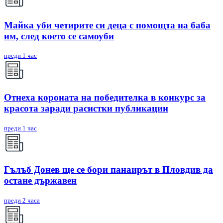
Майка уби четирите си деца с помощта на баба
им, след което се самоуби
преди 1 час
Отнеха короната на победителка в конкурс за
красота заради расистки публикации
преди 1 час
Гълъб Донев ще се бори панаирът в Пловдив да
остане държавен
преди 2 часа