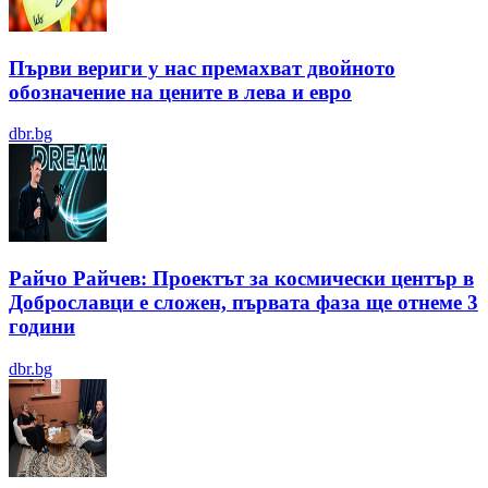
Първи вериги у нас премахват двойното
обозначение на цените в лева и евро
dbr.bg
Райчо Райчев: Проектът за космически център в
Доброславци е сложен, първата фаза ще отнеме 3
години
dbr.bg