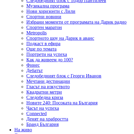
Следобедният блок с Тодор Пантилеев
Музикална програма
Нови хоризонти с Лили
Спортни новини
Избрани моменти от програмата на Дарик радио
Спортен маратон
Metropolis
Спортното шоу на Дарик в аванс
Подкаст в ефира
Още по темата
Портрети на успеха
Как да живеем до 100?
Финес
Дебатът
Следобедният блок с Георги Иванов
Мечтани дестинации
Гласът на изкуството
Квадратни метри
Следобедна криза
Новите 240: Посоката на България
Часът на успеха
Connected
Денят на храбростта
Бранд България
На живо