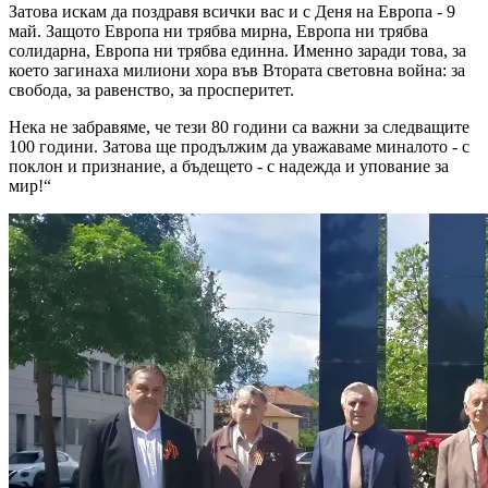
Затова искам да поздравя всички вас и с Деня на Европа - 9
май. Защото Европа ни трябва мирна, Европа ни трябва
солидарна, Европа ни трябва единна. Именно заради това, за
което загинаха милиони хора във Втората световна война: за
свобода, за равенство, за просперитет.
Нека не забравяме, че тези 80 години са важни за следващите
100 години. Затова ще продължим да уважаваме миналото - с
поклон и признание, а бъдещето - с надежда и упование за
мир!“