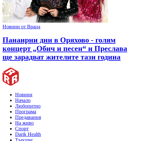
Новини от Враца
Панаирни дни в Оряхово - голям
концерт „Обич и песен“ и Преслава
ще зарадват жителите тази година
Новини
Начало
Любопитно
Програма
Предавания
На живо
Спорт
Darik Health
Търсене