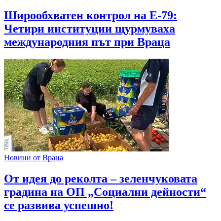
Широобхватен контрол на Е-79:
Четири институции щурмуваха
международния път при Враца
Новини от Враца
От идея до реколта – зеленчуковата
градина на ОП „Социални дейности“
се развива успешно!