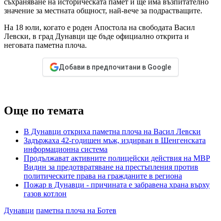
съхраняване на историческата памет и ще има възпитателно
значение за местната общност, най-вече за подрастващите.
На 18 юли, когато е роден Апостола на свободата Васил
Левски, в град Дунавци ще бъде официално открита и
неговата паметна плоча.
Добави в предпочитани в Google
Още по темата
В Дунавци откриха паметна плоча на Васил Левски
Задържаха 42-годишен мъж, издирван в Шенгенската
информационна система
Продължават активните полицейски действия на МВР
Видин за предотвратяване на престъпления против
политическите права на гражданите в региона
Пожар в Дунавци - причината е забравена храна върху
газов котлон
Дунавци
паметна плоча на Ботев