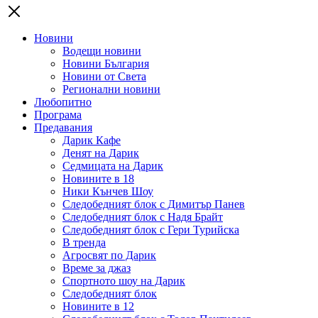
Новини
Водещи новини
Новини България
Новини от Света
Регионални новини
Любопитно
Програма
Предавания
Дарик Кафе
Денят на Дарик
Седмицата на Дарик
Новините в 18
Ники Кънчев Шоу
Следобедният блок с Димитър Панев
Следобедният блок с Надя Брайт
Следобедният блок с Гери Турийска
В тренда
Агросвят по Дарик
Време за джаз
Спортното шоу на Дарик
Следобедният блок
Новините в 12