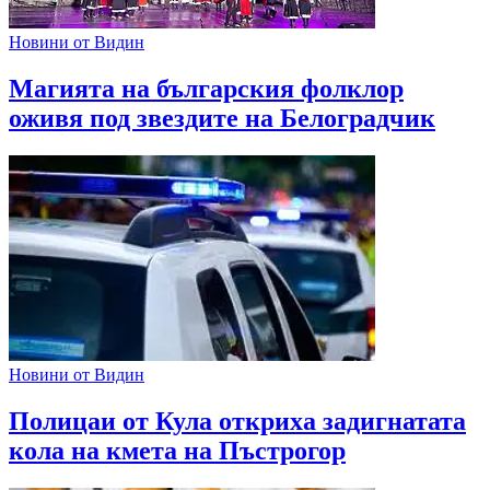
Новини от Видин
Магията на българския фолклор
оживя под звездите на Белоградчик
Новини от Видин
Полицаи от Кула откриха задигнатата
кола на кмета на Пъстрогор