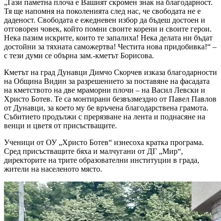
„Тази паметна плоча е Вашият скромен знак на благодарност.
Тя ще напомня на поколенията след нас, че свободата не е
даденост. Свободата е ежедневен избор да бъдеш достоен и
отговорен човек, който помни своите корени и своите герои.
Нека пазим искрите, които те запалиха! Нека делата ни бъдат
достойни за тяхната саможертва! Честита нова придобивка!“ –
с тези думи се обърна зам.-кметът Борисова.
Кметът на град Дунавци Димчо Скорчев изказа благодарности
на Община Видин за разрешението за поставяне на фасадата
на кметството на две мраморни плочи – на Васил Левски и
Христо Ботев. Те са монтирани безвъзмездно от Павел Павлов
от Дунавци, за което му бе връчена благодарствена грамота.
Събитието продължи с прерязване на лента и поднасяне на
венци и цветя от присъстващите.
Ученици от ОУ „Христо Ботев“ изнесоха кратка програма.
Сред присъстващите бяха и малчугани от ДГ „Мир“,
директорите на трите образователни институции в града,
жители на населеното място.