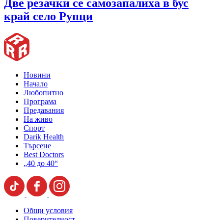
Две резачки се самозапалиха в бус
край село Рупци
Новини
Начало
Любопитно
Програма
Предавания
На живо
Спорт
Darik Health
Търсене
Best Doctors
„40 до 40“
Общи условия
Поверителност