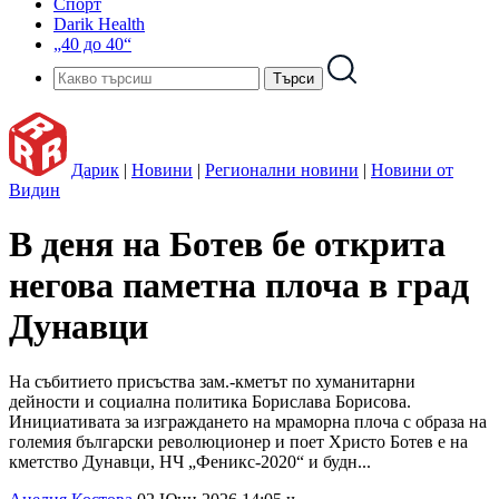
Спорт
Darik Health
„40 до 40“
Дарик
|
Новини
|
Регионални новини
|
Новини от
Видин
В деня на Ботев бе открита
негова паметна плоча в град
Дунавци
На събитието присъства зам.-кметът по хуманитарни
дейности и социална политика Борислава Борисова.
Инициативата за изграждането на мраморна плоча с образа на
големия български революционер и поет Христо Ботев е на
кметство Дунавци, НЧ „Феникс-2020“ и будн...