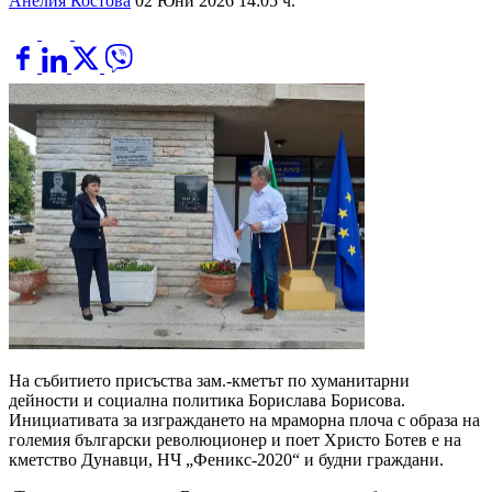
Анелия Костова
02 Юни 2026 14:05 ч.
На събитието присъства зам.-кметът по хуманитарни
дейности и социална политика Борислава Борисова.
Инициативата за изграждането на мраморна плоча с образа на
големия български революционер и поет Христо Ботев е на
кметство Дунавци, НЧ „Феникс-2020“ и будни граждани.