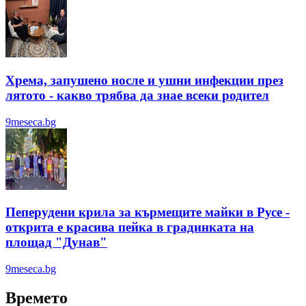
Хрема, запушено носле и ушни инфекции през
лятотo - какво трябва да знае всеки родител
9meseca.bg
Пеперудени крила за кърмещите майки в Русе -
открита е красива пейка в градинката на
площад "Дунав"
9meseca.bg
Времето