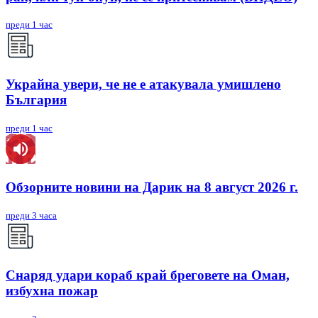
преди 1 час
Украйна увери, че не е атакувала умишлено
България
преди 1 час
Обзорните новини на Дарик на 8 август 2026 г.
преди 3 часа
Снаряд удари кораб край бреговете на Оман,
избухна пожар