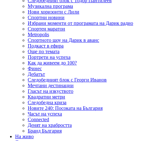
Следобедният блок с Тодор Пантилеев
Музикална програма
Нови хоризонти с Лили
Спортни новини
Избрани моменти от програмата на Дарик радио
Спортен маратон
Metropolis
Спортното шоу на Дарик в аванс
Подкаст в ефира
Още по темата
Портрети на успеха
Как да живеем до 100?
Финес
Дебатът
Следобедният блок с Георги Иванов
Мечтани дестинации
Гласът на изкуството
Квадратни метри
Следобедна криза
Новите 240: Посоката на България
Часът на успеха
Connected
Денят на храбростта
Бранд България
На живо