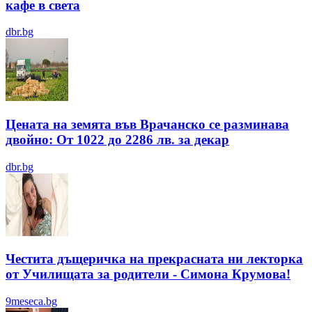
кафе в света
dbr.bg
Цената на земята във Врачанско се разминава
двойно: От 1022 до 2286 лв. за декар
dbr.bg
Честита дъщеричка на прекрасната ни лекторка
от Училищата за родители - Симона Крумова!
9meseca.bg