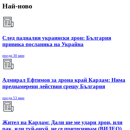
Най-ново
След падналия украински дрон: България
привика посланика на Украйна
преди 30 мин
Адмирал Ефтимов за дрона край Кардам: Няма
преднамерени действия срещу България
преди 53 мин
Жител на Кардам: Дали ще ме удари дрон, или
рак, или туй-онуй, не се притеснявам (ВИДЕО)