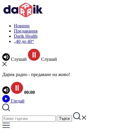
Новини
Предавания
Darik Health
„40 до 40“
Слушай
Слушай
Дарик радио - предаване на живо!
00:00
Гледай