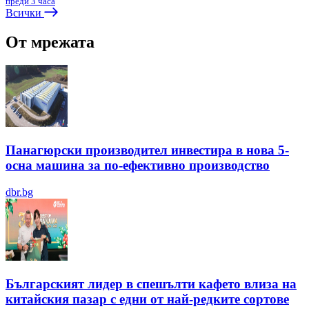
преди 3 часа
Всички
От мрежата
Панагюрски производител инвестира в нова 5-
осна машина за по-ефективно производство
dbr.bg
Българският лидер в спешълти кафето влиза на
китайския пазар с едни от най-редките сортове