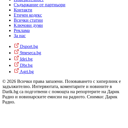
Съдържание от партньори
Контакти
Етичен кодекс
Всички статии
Ключови думи
Реклама
За нас
Dsport.bg
9meseca.bg
Idei.bg
Dbr.bg
Agri.bg
© 2026 Всички права запазени. Позоваването с хиперлинк е
задължително. Интервютата, коментарите и новините в
Darik.bg са подготвени с помощта на репортерите на Дарик
Радио и новинарските емисии на радиото. Снимки: Дарик
Радио.