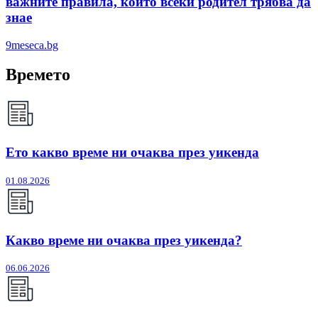
важните правила, които всеки родител трябва да
знае
9meseca.bg
Времето
Ето какво време ни очаква през уикенда
01.08.2026
Какво време ни очаква през уикенда?
06.06.2026