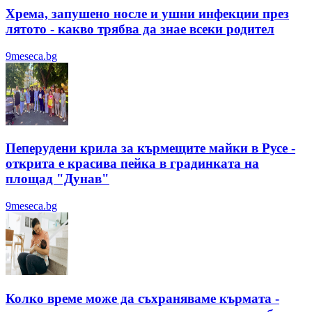
Хрема, запушено носле и ушни инфекции през
лятотo - какво трябва да знае всеки родител
9meseca.bg
Пеперудени крила за кърмещите майки в Русе -
открита е красива пейка в градинката на
площад "Дунав"
9meseca.bg
Колко време може да съхраняваме кърмата -