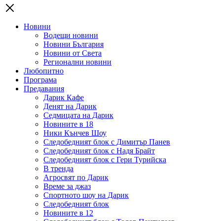
Новини
Водещи новини
Новини България
Новини от Света
Регионални новини
Любопитно
Програма
Предавания
Дарик Кафе
Денят на Дарик
Седмицата на Дарик
Новините в 18
Ники Кънчев Шоу
Следобедният блок с Димитър Панев
Следобедният блок с Надя Брайт
Следобедният блок с Гери Турийска
В тренда
Агросвят по Дарик
Време за джаз
Спортното шоу на Дарик
Следобедният блок
Новините в 12