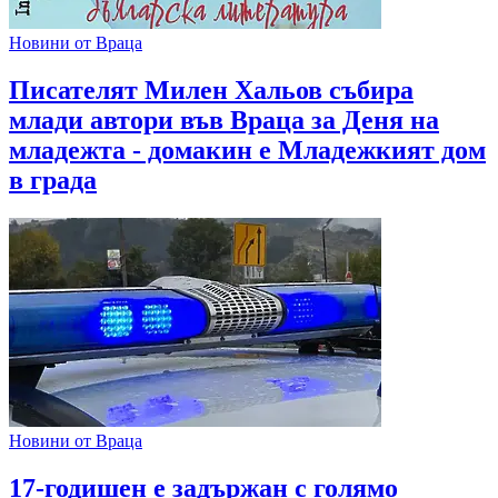
Новини от Враца
Писателят Милен Хальов събира
млади автори във Враца за Деня на
младежта - домакин е Младежкият дом
в града
Новини от Враца
17-годишен е задържан с голямо