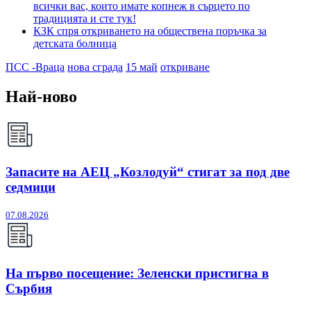
всички вас, които имате копнеж в сърцето по
традицията и сте тук!
КЗК спря откриването на обществена поръчка за
детската болница
ПСС -Враца
нова сграда
15 май
откриване
Най-ново
Запасите на АЕЦ „Козлодуй“ стигат за под две
седмици
07.08.2026
На първо посещение: Зеленски пристигна в
Сърбия