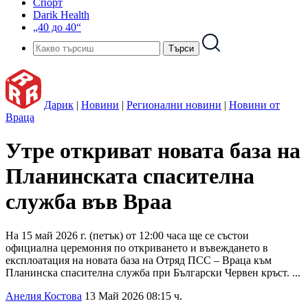
Спорт
Darik Health
„40 до 40“
Дарик
|
Новини
|
Регионални новини
|
Новини от
Враца
Утре откриват новата база на
Планинската спасителна
служба във Враа
На 15 май 2026 г. (петък) от 12:00 часа ще се състои
официална церемония по откриването и въвеждането в
експлоатация на новата база на Отряд ПСС – Враца към
Планинска спасителна служба при Български Червен кръст. ...
Анелия Костова
13 Май 2026 08:15 ч.