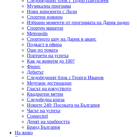
Следобедният блок с Тодор Пантилеев
Музикална програма
Нови хоризонти с Лили
Спортни новини
Избрани моменти от програмата на Дарик радио
Спортен маратон
Metropolis
Спортното шоу на Дарик в аванс
Подкаст в ефира
Още по темата
Портрети на успеха
Как да живеем до 100?
Финес
Дебатът
Следобедният блок с Георги Иванов
Мечтани дестинации
Гласът на изкуството
Квадратни метри
Следобедна криза
Новите 240: Посоката на България
Часът на успеха
Connected
Денят на храбростта
Бранд България
На живо