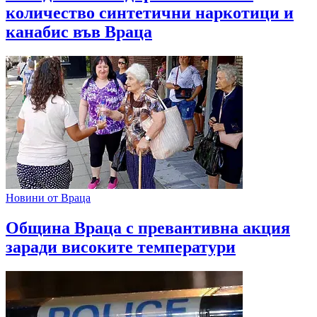
количество синтетични наркотици и
канабис във Враца
Новини от Враца
Община Враца с превантивна акция
заради високите температури