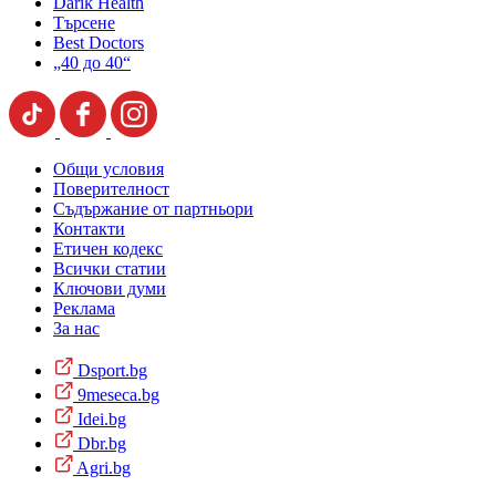
Darik Health
Търсене
Best Doctors
„40 до 40“
Общи условия
Поверителност
Съдържание от партньори
Контакти
Етичен кодекс
Всички статии
Ключови думи
Реклама
За нас
Dsport.bg
9meseca.bg
Idei.bg
Dbr.bg
Agri.bg