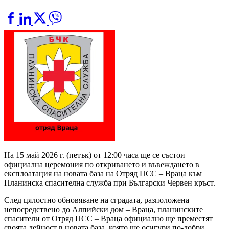
На 15 май 2026 г. (петък) от 12:00 часа ще се състои
официална церемония по откриването и въвеждането в
експлоатация на новата база на Отряд ПСС – Враца към
Планинска спасителна служба при Български Червен кръст.
След цялостно обновяване на сградата, разположена
непосредствено до Алпийски дом – Враца, планинските
спасители от Отряд ПСС – Враца официално ще преместят
своята дейност в новата база, която ще осигури по-добри