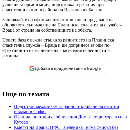
условия за организация, подготовка и реакция при
спасителни акции в района на Врачанския Балкан.
Заповядайте на официалното откриване и предаване на
обновеното съоръжение на Планинска спасителна служба –
Враца от страна на собствениците на обекта.
Новата база е важна стъпка за развитието на Планинска
спасителна служба – Враца и ще допринесе за още по-
ефективното изпълнение на спасителните дейности в
региона.
Добави в предпочитани в Google
Още по темата
Подготвят механизъм за ранно откриване на имотни
измами в София
Официално откриха обновения Дом за стари хора в село
Кутово
Кметът на Враца: НФС "Леденика" няма смисъл без