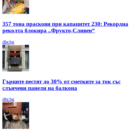
357 тона праскови при капацитет 230: Рекордна
реколта блокира „Фрукто-Сливен“
dbr.bg
Гърците пестят до 30% от сметките за ток със
слънчеви панели на балкона
dbr.bg