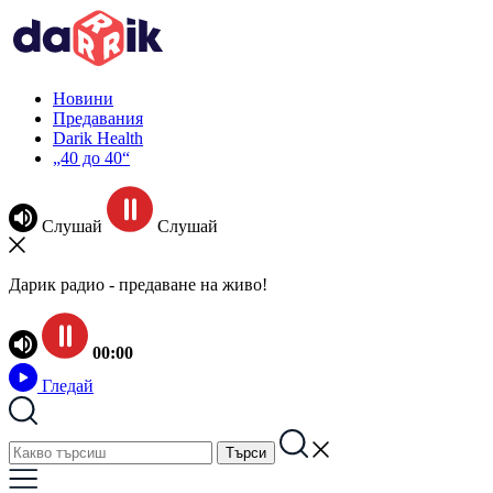
Новини
Предавания
Darik Health
„40 до 40“
Слушай
Слушай
Дарик радио - предаване на живо!
00:00
Гледай