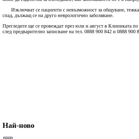
Изключват се пациенти с невъзможност за общуване, тежка де
спад, дължащ се на друго неврологично заболяване.
Прегледите ще се провеждат през юли и август в Клиниката по не
след предварително записване на тел. 0888 900 842 и 0888 900 83
Най-ново