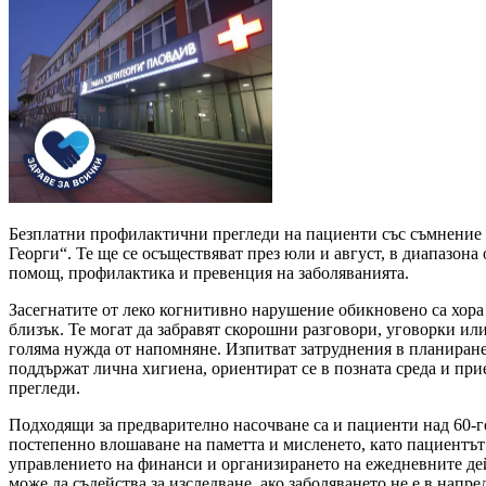
Безплатни профилактични прегледи на пациенти със съмнение
Георги“. Те ще се осъществяват през юли и август, в диапазона
помощ, профилактика и превенция на заболяванията.
Засегнатите от леко когнитивно нарушение обикновено са хора
близък. Те могат да забравят скорошни разговори, уговорки ил
голяма нужда от напомняне. Изпитват затруднения в планиранет
поддържат лична хигиена, ориентират се в позната среда и пр
прегледи.
Подходящи за предварително насочване са и пациенти над 60-г
постепенно влошаване на паметта и мисленето, като пациентът
управлението на финанси и организирането на ежедневните дей
може да съдейства за изследване, ако заболяването не е в напре