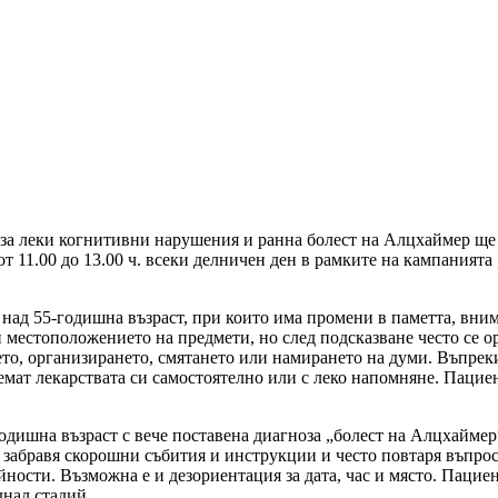
 за леки когнитивни нарушения и ранна болест на Алцхаймер 
 от 11.00 до 13.00 ч. всеки делничен ден в рамките на кампаният
 над 55-годишна възраст, при които има промени в паметта, вни
и местоположението на предмети, но след подсказване често се о
о, организирането, смятането или намирането на думи. Въпреки т
иемат лекарствата си самостоятелно или с леко напомняне. Пац
одишна възраст с вече поставена диагноза „болест на Алцхаймер
 забравя скорошни събития и инструкции и често повтаря въпрос
ности. Възможна е и дезориентация за дата, час и място. Пацие
днал стадий.