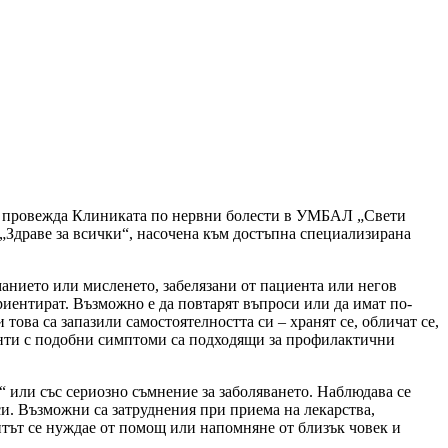
ще провежда Клиниката по нервни болести в УМБАЛ „Свети
а „Здраве за всички“, насочена към достъпна специализирана
манието или мисленето, забелязани от пациента или негов
риентират. Възможно е да повтарят въпроси или да имат по-
ова са запазили самостоятелността си – хранят се, обличат се,
иенти с подобни симптоми са подходящи за профилактични
“ или със сериозно съмнение за заболяването. Наблюдава се
и. Възможни са затруднения при приема на лекарства,
нтът се нуждае от помощ или напомняне от близък човек и