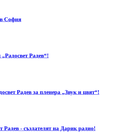
 в София
 „Радосвет Радев“!
свет Радев за пленера „Звук и цвят“!
т Радев - създателят на Дарик радио!