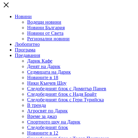
Новини
Водещи новини
Новини България
Новини от Света
Регионални новини
Любопитно
Програма
Предавания
Дарик Кафе
Денят на Дарик
Седмицата на Дарик
Новините в 18
Ники Кънчев Шоу
Следобедният блок с Димитър Панев
Следобедният блок с Надя Брайт
Следобедният блок с Гери Турийска
В тренда
Агросвят по Дарик
Време за джаз
Спортното шоу на Дарик
Следобедният блок
Новините в 12