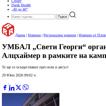
Спорт
Darik Health
„40 до 40“
Дарик
|
Новини
|
Регионални новини
|
Новини от Плов
УМБАЛ „Свети Георги“ органи
Алцхаймер в рамките на камп
Те ще се осъществяват през юли и август
29 Юни 2026 09:02 ч.