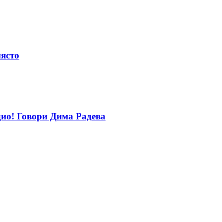
място
дио! Говори Дима Радева