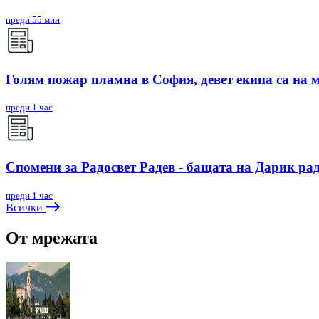
преди 55 мин
Голям пожар пламна в София, девет екипа са на 
преди 1 час
Спомени за Радосвет Радев - бащата на Дарик ра
преди 1 час
Всички
От мрежата