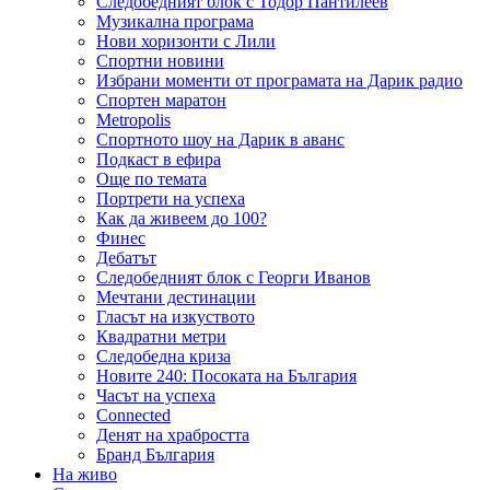
Следобедният блок с Тодор Пантилеев
Музикална програма
Нови хоризонти с Лили
Спортни новини
Избрани моменти от програмата на Дарик радио
Спортен маратон
Metropolis
Спортното шоу на Дарик в аванс
Подкаст в ефира
Още по темата
Портрети на успеха
Как да живеем до 100?
Финес
Дебатът
Следобедният блок с Георги Иванов
Мечтани дестинации
Гласът на изкуството
Квадратни метри
Следобедна криза
Новите 240: Посоката на България
Часът на успеха
Connected
Денят на храбростта
Бранд България
На живо