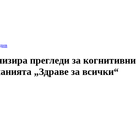
див
зира прегледи за когнитивни 
анията „Здраве за всички“