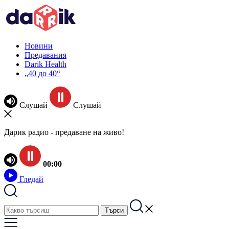
Новини
Предавания
Darik Health
„40 до 40“
Слушай
Слушай
Дарик радио - предаване на живо!
00:00
Гледай