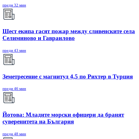
преди 32 мин
Шест екипа гасят пожар между сливенските села
Селиминово и Гавраилово
преди 43 мин
Земетресение с магнитуд 4,5 по Рихтер в Турция
преди 46 мин
Йотова: Младите морски офицери да бранят
суверенитета на България
преди 48 мин