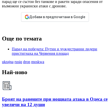
парад ще се състои без танкове и ракети заради опасения от
възможни украински атаки с дронове.
Добави в предпочитани в Google
Още по темата
Парад на победата: Путин и чуждестранни лидери
пристигнаха на Червения площад
ukrajna
rusiq
dron
moskwa
Най-ново
Броят на ранените при нощната атака в Одеса се
увеличи на 12 души