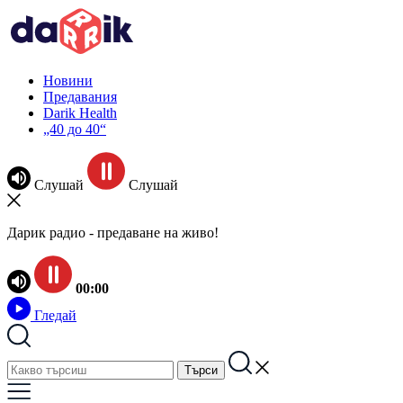
Новини
Предавания
Darik Health
„40 до 40“
Слушай
Слушай
Дарик радио - предаване на живо!
00:00
Гледай