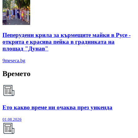
Пеперудени крила за кърмещите майки в Русе -
открита е красива пейка в градинката на
площад "Дунав"
9meseca.bg
Времето
Ето какво време ни очаква през уикенда
01.08.2026