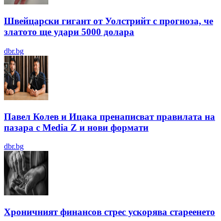
Швейцарски гигант от Уолстрийт с прогноза, че
златото ще удари 5000 долара
dbr.bg
Павел Колев и Ицака пренаписват правилата на
пазара с Media Z и нови формати
dbr.bg
Хроничният финансов стрес ускорява стареенето