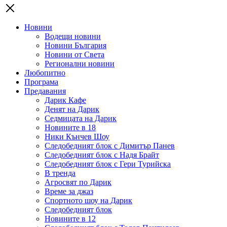
Новини
Водещи новини
Новини България
Новини от Света
Регионални новини
Любопитно
Програма
Предавания
Дарик Кафе
Денят на Дарик
Седмицата на Дарик
Новините в 18
Ники Кънчев Шоу
Следобедният блок с Димитър Панев
Следобедният блок с Надя Брайт
Следобедният блок с Гери Турийска
В тренда
Агросвят по Дарик
Време за джаз
Спортното шоу на Дарик
Следобедният блок
Новините в 12