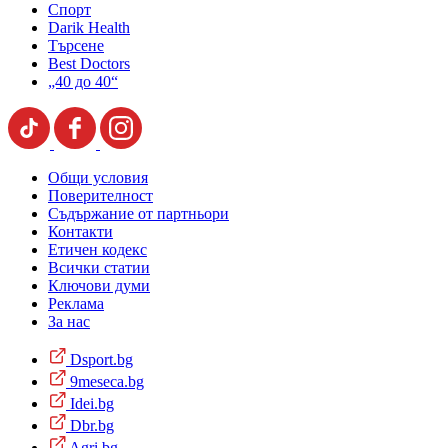
Спорт
Darik Health
Търсене
Best Doctors
„40 до 40“
Общи условия
Поверителност
Съдържание от партньори
Контакти
Етичен кодекс
Всички статии
Ключови думи
Реклама
За нас
Dsport.bg
9meseca.bg
Idei.bg
Dbr.bg
Agri.bg