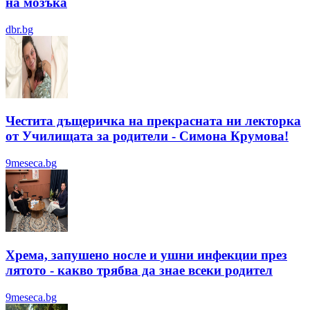
на мозъка
dbr.bg
Честита дъщеричка на прекрасната ни лекторка
от Училищата за родители - Симона Крумова!
9meseca.bg
Хрема, запушено носле и ушни инфекции през
лятотo - какво трябва да знае всеки родител
9meseca.bg