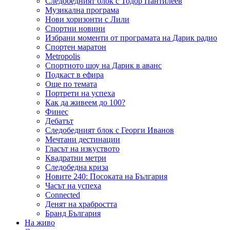
Следобедният блок с Тодор Пантилеев
Музикална програма
Нови хоризонти с Лили
Спортни новини
Избрани моменти от програмата на Дарик радио
Спортен маратон
Metropolis
Спортното шоу на Дарик в аванс
Подкаст в ефира
Още по темата
Портрети на успеха
Как да живеем до 100?
Финес
Дебатът
Следобедният блок с Георги Иванов
Мечтани дестинации
Гласът на изкуството
Квадратни метри
Следобедна криза
Новите 240: Посоката на България
Часът на успеха
Connected
Денят на храбростта
Бранд България
На живо