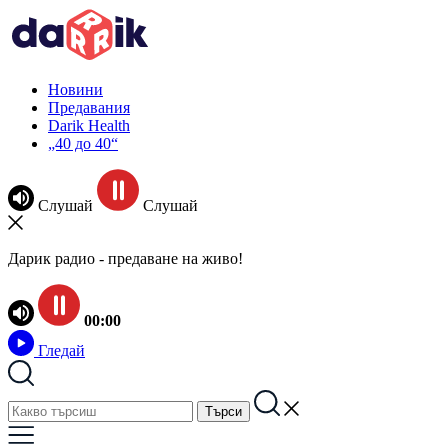
Новини
Предавания
Darik Health
„40 до 40“
Слушай
Слушай
Дарик радио - предаване на живо!
00:00
Гледай