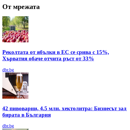
От мрежата
Реколтата от ябълки в ЕС се срива с 15%,
Хърватия обаче отчита ръст от 33%
dbr.bg
42 пивоварни, 4.5 млн. хектолитра: Бизнесът зад
бирата в България
dbr.bg