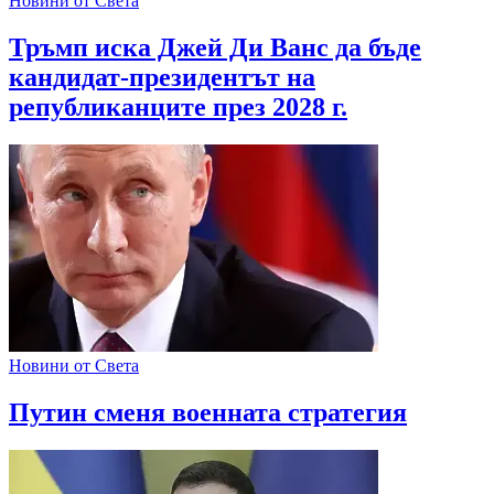
Новини от Света
Тръмп иска Джей Ди Ванс да бъде
кандидат-президентът на
републиканците през 2028 г.
Новини от Света
Путин сменя военната стратегия