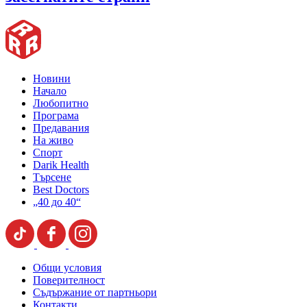
Новини
Начало
Любопитно
Програма
Предавания
На живо
Спорт
Darik Health
Търсене
Best Doctors
„40 до 40“
Общи условия
Поверителност
Съдържание от партньори
Контакти