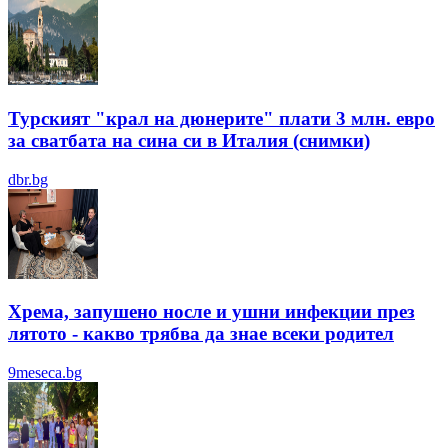
Турският "крал на дюнерите" плати 3 млн. евро
за сватбата на сина си в Италия (снимки)
dbr.bg
Хрема, запушено носле и ушни инфекции през
лятотo - какво трябва да знае всеки родител
9meseca.bg