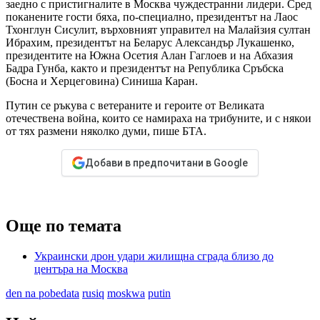
заедно с пристигналите в Москва чуждестранни лидери. Сред
поканените гости бяха, по-специално, президентът на Лаос
Тхонглун Сисулит, върховният управител на Малайзия султан
Ибрахим, президентът на Беларус Александър Лукашенко,
президентите на Южна Осетия Алан Гаглоев и на Абхазия
Бадра Гунба, както и президентът на Република Сръбска
(Босна и Херцеговина) Синиша Каран.
Путин се ръкува с ветераните и героите от Великата
отечествена война, които се намираха на трибуните, и с някои
от тях размени няколко думи, пише БТА.
Добави в предпочитани в Google
Още по темата
Украински дрон удари жилищна сграда близо до
центъра на Москва
den na pobedata
rusiq
moskwa
putin