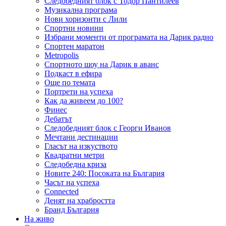
Следобедният блок с Тодор Пантилеев
Музикална програма
Нови хоризонти с Лили
Спортни новини
Избрани моменти от програмата на Дарик радио
Спортен маратон
Metropolis
Спортното шоу на Дарик в аванс
Подкаст в ефира
Още по темата
Портрети на успеха
Как да живеем до 100?
Финес
Дебатът
Следобедният блок с Георги Иванов
Мечтани дестинации
Гласът на изкуството
Квадратни метри
Следобедна криза
Новите 240: Посоката на България
Часът на успеха
Connected
Денят на храбростта
Бранд България
На живо