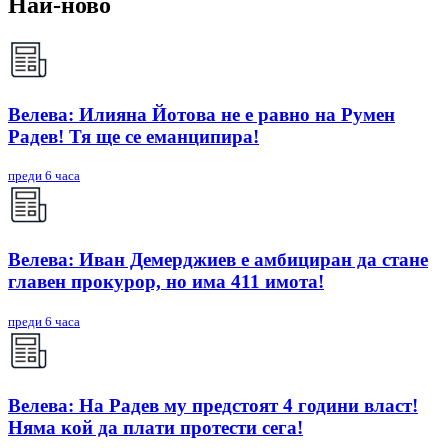
Най-ново
Велева: Илияна Йотова не е равно на Румен
Радев! Тя ще се еманципира!
преди 6 часа
Велева: Иван Демерджиев е амбициран да стане
главен прокурор, но има 411 имота!
преди 6 часа
Велева: На Радев му предстоят 4 години власт!
Няма кой да плати протести сега!