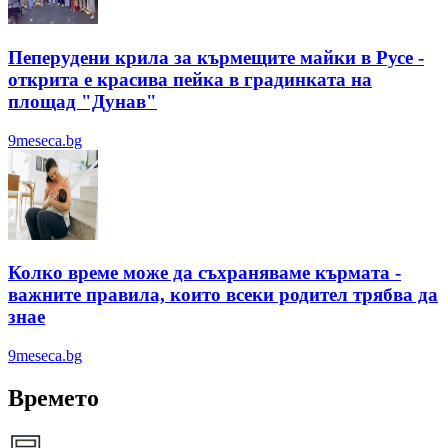
Пеперудени крила за кърмещите майки в Русе -
открита е красива пейка в градинката на
площад "Дунав"
9meseca.bg
Колко време може да съхраняваме кърмата -
важните правила, които всеки родител трябва да
знае
9meseca.bg
Времето