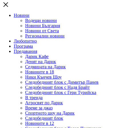
Новини
Водещи новини
Новини България
Новини от Света
Регионални новини
Любопитно
Програма
Предавания
Дарик Кафе
Денят на Дарик
Седмицата на Дарик
Новините в 18
Ники Кънчев Шоу
Следобедният блок с Димитър Панев
Следобедният блок с Надя Брайт
Следобедният блок с Гери Турийска
В тренда
Агросвят по Дарик
Време за джаз
Спортното шоу на Дарик
Следобедният блок
Новините в 12