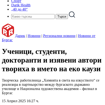
Спорт
Darik Health
„40 до 40“
Дарик
|
Новини
|
Регионални новини
|
Новини от
Бургас
Ученици, студенти,
докторанти и изявени автори
твориха в името на еко каузи
Творческа работилница „Химията в света на изкуството“ се
реализира в партньорство между бургаското държавно
училище и Национална художествена академия – филиал в
Бургас
15 Април 2025 16:27 ч.