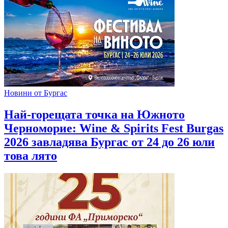
Новини от Бургас
Най-горещата точка на Южното
Черноморие: Wine & Spirits Fest Burgas
2026 завладява Бургас от 24 до 26 юли
това лято