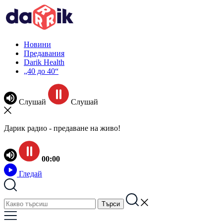
Новини
Предавания
Darik Health
„40 до 40“
Слушай
Слушай
Дарик радио - предаване на живо!
00:00
Гледай