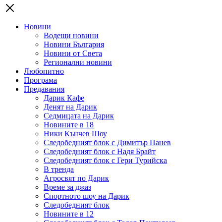
Новини
Водещи новини
Новини България
Новини от Света
Регионални новини
Любопитно
Програма
Предавания
Дарик Кафе
Денят на Дарик
Седмицата на Дарик
Новините в 18
Ники Кънчев Шоу
Следобедният блок с Димитър Панев
Следобедният блок с Надя Брайт
Следобедният блок с Гери Турийска
В тренда
Агросвят по Дарик
Време за джаз
Спортното шоу на Дарик
Следобедният блок
Новините в 12