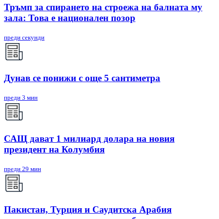
Тръмп за спирането на строежа на балната му
зала: Това е национален позор
преди секунди
Дунав се понижи с още 5 сантиметра
преди 3 мин
САЩ дават 1 милиард долара на новия
президент на Колумбия
преди 29 мин
Пакистан, Турция и Саудитска Арабия