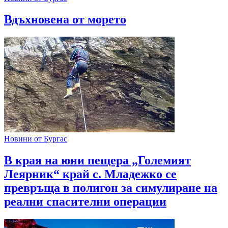
Вдъхновена от морето
Новини от Бургас
В края на юни пещера „Големият
Леярник“ край с. Младежко се
превръща в полигон за симулиране на
реални спасителни операции