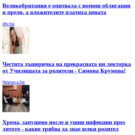
Великобритания е опитвала с военни облигации
и преди, а вложителите платиха цената
dbr.bg
Честита дъщеричка на прекрасната ни лекторка
от Училищата за родители - Симона Крумова!
9meseca.bg
Хрема, запушено носле и ушни инфекции през
лятотo - какво трябва да знае всеки родител