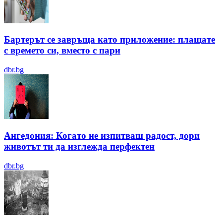
Бартерът се завръща като приложение: плащате
с времето си, вместо с пари
dbr.bg
Ангедония: Когато не изпитваш радост, дори
животът ти да изглежда перфектен
dbr.bg