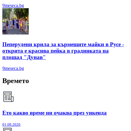
9meseca.bg
Пеперудени крила за кърмещите майки в Русе -
открита е красива пейка в градинката на
площад "Дунав"
9meseca.bg
Времето
Ето какво време ни очаква през уикенда
01.08.2026