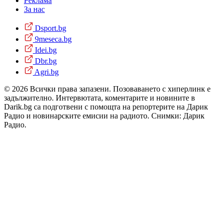
Реклама
За нас
Dsport.bg
9meseca.bg
Idei.bg
Dbr.bg
Agri.bg
© 2026 Всички права запазени. Позоваването с хиперлинк е
задължително. Интервютата, коментарите и новините в
Darik.bg са подготвени с помощта на репортерите на Дарик
Радио и новинарските емисии на радиото. Снимки: Дарик
Радио.