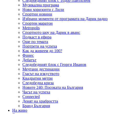
Следобедният блок с Тодор Пантилеев
Музикална програма
Нови хоризонти с Лили
Спортни новини
Избрани моменти от програмата на Дарик радио
Спортен маратон
Metropolis
Спортното шоу на Дарик в аванс
Подкаст в ефира
Още по темата
Портрети на успеха
Как да живеем до 100?
Финес
Дебатът
Следобедният блок с Георги Иванов
Мечтани дестинации
Гласът на изкуството
Квадратни метри
Следобедна криза
Новите 240: Посоката на България
Часът на успеха
Connected
Денят на храбростта
Бранд България
На живо