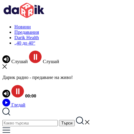
Новини
Предавания
Darik Health
„40 до 40“
Слушай
Слушай
Дарик радио - предаване на живо!
00:00
Гледай