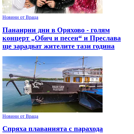
Новини от Враца
Панаирни дни в Оряхово - голям
концерт „Обич и песен“ и Преслава
ще зарадват жителите тази година
Новини от Враца
Спряха плаванията с парахода