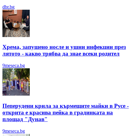
dbr.bg
Хрема, запушено носле и ушни инфекции през
лятотo - какво трябва да знае всеки родител
9meseca.bg
Пеперудени крила за кърмещите майки в Русе -
открита е красива пейка в градинката на
площад "Дунав"
9meseca.bg