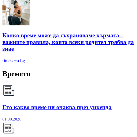
Колко време може да съхраняваме кърмата -
важните правила, които всеки родител трябва да
знае
9meseca.bg
Времето
Ето какво време ни очаква през уикенда
01.08.2026