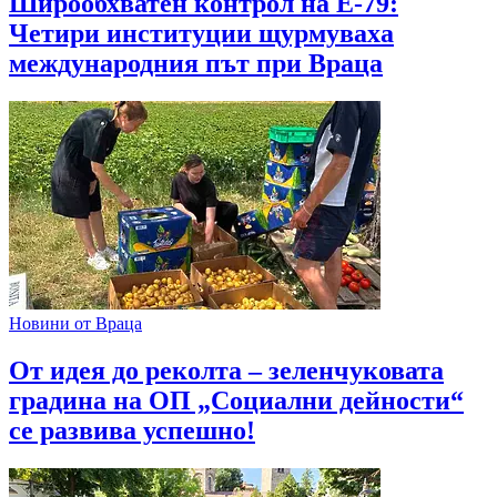
Широобхватен контрол на Е-79:
Четири институции щурмуваха
международния път при Враца
Новини от Враца
От идея до реколта – зеленчуковата
градина на ОП „Социални дейности“
се развива успешно!