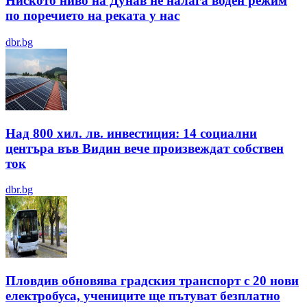
Ниското ниво на Дунав не налага воден режим
по поречието на реката у нас
dbr.bg
Над 800 хил. лв. инвестиция: 14 социални
центъра във Видин вече произвеждат собствен
ток
dbr.bg
Пловдив обновява градския транспорт с 20 нови
електробуса, учениците ще пътуват безплатно