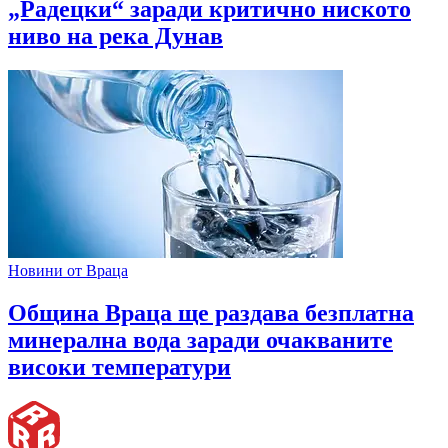
„Радецки“ заради критично ниското
ниво на река Дунав
Новини от Враца
Община Враца ще раздава безплатна
минерална вода заради очакваните
високи температури