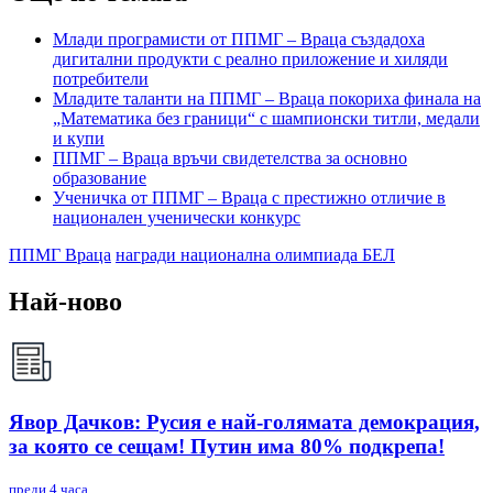
Млади програмисти от ППМГ – Враца създадоха
дигитални продукти с реално приложение и хиляди
потребители
Младите таланти на ППМГ – Враца покориха финала на
„Математика без граници“ с шампионски титли, медали
и купи
ППМГ – Враца връчи свидетелства за основно
образование
Ученичка от ППМГ – Враца с престижно отличие в
национален ученически конкурс
ППМГ Враца
награди национална олимпиада БЕЛ
Най-ново
Явор Дачков: Русия е най-голямата демокрация,
за която се сещам! Путин има 80% подкрепа!
преди 4 часа