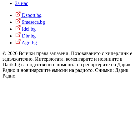
За нас
Dsport.bg
9meseca.bg
Idei.bg
Dbr.bg
Agri.bg
© 2026 Всички права запазени. Позоваването с хиперлинк е
задължително. Интервютата, коментарите и новините в
Darik.bg са подготвени с помощта на репортерите на Дарик
Радио и новинарските емисии на радиото. Снимки: Дарик
Радио.