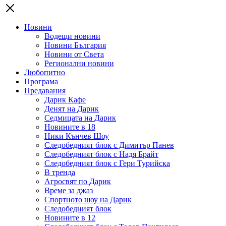
Новини
Водещи новини
Новини България
Новини от Света
Регионални новини
Любопитно
Програма
Предавания
Дарик Кафе
Денят на Дарик
Седмицата на Дарик
Новините в 18
Ники Кънчев Шоу
Следобедният блок с Димитър Панев
Следобедният блок с Надя Брайт
Следобедният блок с Гери Турийска
В тренда
Агросвят по Дарик
Време за джаз
Спортното шоу на Дарик
Следобедният блок
Новините в 12