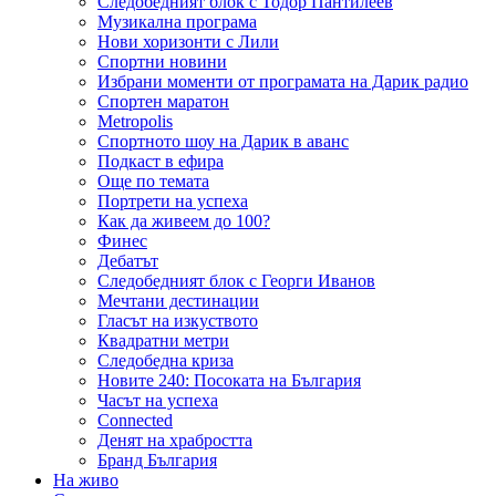
Следобедният блок с Тодор Пантилеев
Музикална програма
Нови хоризонти с Лили
Спортни новини
Избрани моменти от програмата на Дарик радио
Спортен маратон
Metropolis
Спортното шоу на Дарик в аванс
Подкаст в ефира
Още по темата
Портрети на успеха
Как да живеем до 100?
Финес
Дебатът
Следобедният блок с Георги Иванов
Мечтани дестинации
Гласът на изкуството
Квадратни метри
Следобедна криза
Новите 240: Посоката на България
Часът на успеха
Connected
Денят на храбростта
Бранд България
На живо