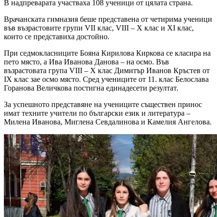
В надпреварата участваха 108 ученици от цялата страна.
Врачанската гимназия беше представена от четирима ученици
във възрастовите групи VII клас, VIII – X клас и XI клас,
които се представиха достойно.
При седмокласниците Бояна Кирилова Киркова се класира на
пето място, а Ива Иванова Данова – на осмо. Във
възрастовата група VIII – X клас Димитър Иванов Кръстев от
IX клас зае осмо място. Сред учениците от 11. клас Белослава
Горанова Величкова постигна единадесети резултат.
За успешното представяне на учениците съществен принос
имат техните учители по български език и литература –
Милена Иванова, Миглена Севдалинова и Камелия Ангелова.