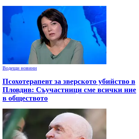
Водещи новини
Псохотерапевт за зверското убийство в
Пловдив: Съучастници сме всички ние
в обществото