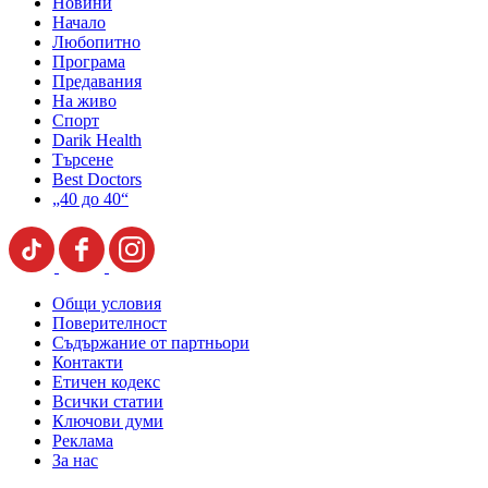
Новини
Начало
Любопитно
Програма
Предавания
На живо
Спорт
Darik Health
Търсене
Best Doctors
„40 до 40“
Общи условия
Поверителност
Съдържание от партньори
Контакти
Етичен кодекс
Всички статии
Ключови думи
Реклама
За нас