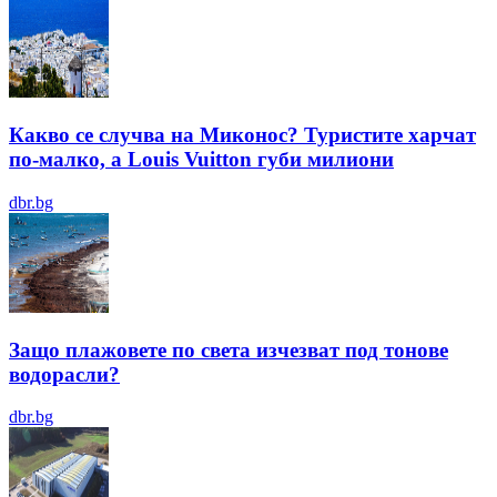
Какво се случва на Миконос? Туристите харчат
по-малко, а Louis Vuitton губи милиони
dbr.bg
Защо плажовете по света изчезват под тонове
водорасли?
dbr.bg