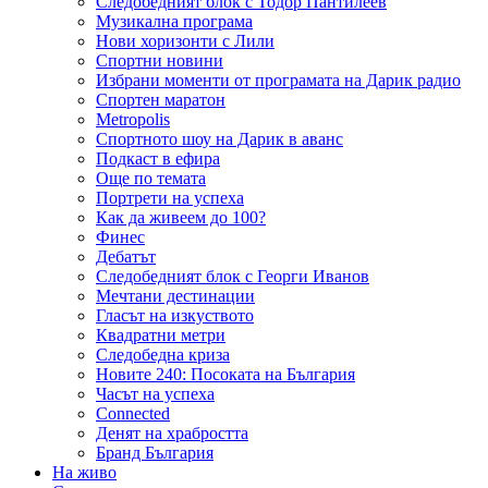
Следобедният блок с Тодор Пантилеев
Музикална програма
Нови хоризонти с Лили
Спортни новини
Избрани моменти от програмата на Дарик радио
Спортен маратон
Metropolis
Спортното шоу на Дарик в аванс
Подкаст в ефира
Още по темата
Портрети на успеха
Как да живеем до 100?
Финес
Дебатът
Следобедният блок с Георги Иванов
Мечтани дестинации
Гласът на изкуството
Квадратни метри
Следобедна криза
Новите 240: Посоката на България
Часът на успеха
Connected
Денят на храбростта
Бранд България
На живо