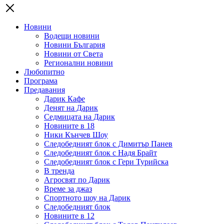
Новини
Водещи новини
Новини България
Новини от Света
Регионални новини
Любопитно
Програма
Предавания
Дарик Кафе
Денят на Дарик
Седмицата на Дарик
Новините в 18
Ники Кънчев Шоу
Следобедният блок с Димитър Панев
Следобедният блок с Надя Брайт
Следобедният блок с Гери Турийска
В тренда
Агросвят по Дарик
Време за джаз
Спортното шоу на Дарик
Следобедният блок
Новините в 12