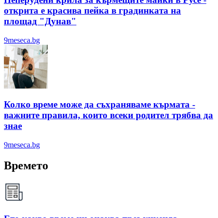
открита е красива пейка в градинката на
площад "Дунав"
9meseca.bg
Колко време може да съхраняваме кърмата -
важните правила, които всеки родител трябва да
знае
9meseca.bg
Времето