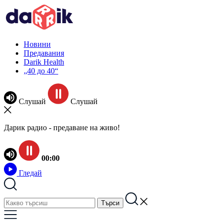
Новини
Предавания
Darik Health
„40 до 40“
Слушай
Слушай
Дарик радио - предаване на живо!
00:00
Гледай