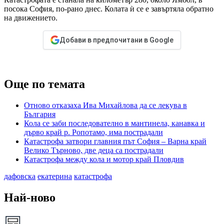
посока София, по-рано днес. Колата ѝ се е завъртяла обратно
на движението.
Добави в предпочитани в Google
Още по темата
Отново отказаха Ива Михайлова да се лекува в
България
Кола се заби последователно в мантинела, канавка и
дърво край р. Ропотамо, има пострадали
Катастрофа затвори главния път София – Варна край
Велико Търново, две деца са пострадали
Катастрофа между кола и мотор край Пловдив
дафовска
екатерина
катастрофа
Най-ново