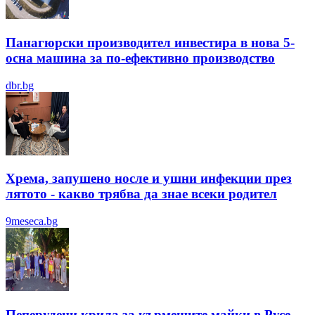
Панагюрски производител инвестира в нова 5-
осна машина за по-ефективно производство
dbr.bg
Хрема, запушено носле и ушни инфекции през
лятотo - какво трябва да знае всеки родител
9meseca.bg
Пеперудени крила за кърмещите майки в Русе -