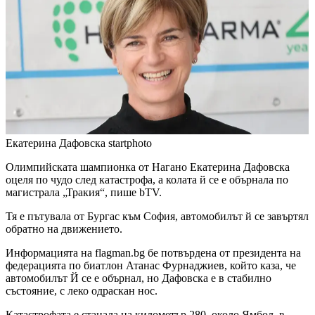
Екатерина Дафовска
startphoto
Олимпийската шампионка от Нагано Екатерина Дафовска
оцеля по чудо след катастрофа, а колата й се е обърнала по
магистрала „Тракия“, пише bTV.
Тя е пътувала от Бургас към София, автомобилът й се завъртял
обратно на движението.
Информацията на flagman.bg бе потвърдена от президента на
федерацията по биатлон Атанас Фурнаджиев, който каза, че
автомобилът Й се е обърнал, но Дафовска е в стабилно
състояние, с леко одраскан нос.
Катастрофата е станала на километър 280, около Ямбол, в