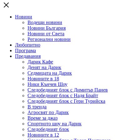
Новини
Водещи новини
Новини България
Новини от Света
Регионални новини
Любопитно
Програма
Предавания
Дарик Кафе
Денят на Дарик
Седмицата на Дарик
Новините в 18
Ники Кънчев Шоу
Следобедният блок с Димитър Панев
Следобедният блок с Надя Брайт
Следобедният блок с Гери Турийска
В тренда
Агросвят по Дарик
Време за джаз
Спортното шоу на Дарик
Следобедният блок
Новините в 12