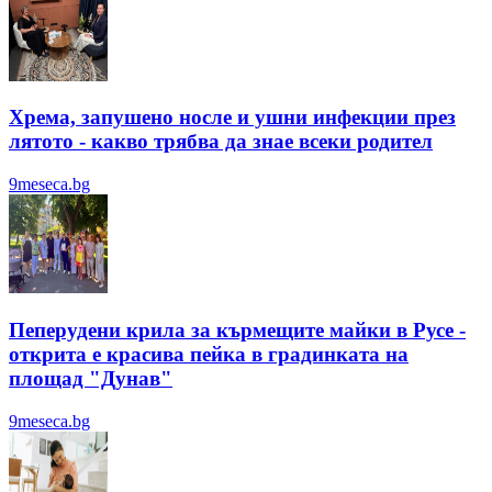
Хрема, запушено носле и ушни инфекции през
лятотo - какво трябва да знае всеки родител
9meseca.bg
Пеперудени крила за кърмещите майки в Русе -
открита е красива пейка в градинката на
площад "Дунав"
9meseca.bg