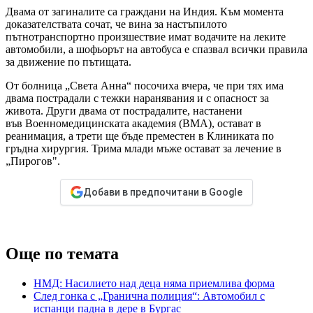
Двама от загиналите са граждани на Индия. Към момента
доказателствата сочат, че вина за настъпилото
пътнотранспортно произшествие имат водачите на леките
автомобили, а шофьорът на автобуса е спазвал всички правила
за движение по пътищата.
От болница „Света Анна“ посочиха вчера, че при тях има
двама пострадали с тежки наранявания и с опасност за
живота. Други двама от пострадалите, настанени
във Военномедицинската академия (ВМА), остават в
реанимация, а трети ще бъде преместен в Клиниката по
гръдна хирургия. Трима млади мъже остават за лечение в
„Пирогов".
Добави в предпочитани в Google
Още по темата
НМД: Насилието над деца няма приемлива форма
След гонка с „Гранична полиция“: Автомобил с
испанци падна в дере в Бургас