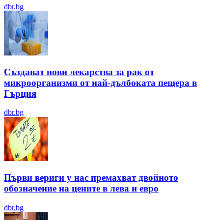
dbr.bg
Създават нови лекарства за рак от
микроорганизми от най-дълбоката пещера в
Гърция
dbr.bg
Първи вериги у нас премахват двойното
обозначение на цените в лева и евро
dbr.bg