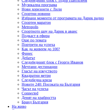
Следобедният блок с Тодор Пантилеев
Музикална програма
Нови хоризонти с Лили
Спортни новини
Избрани моменти от програмата на Дарик радио
Спортен маратон
Metropolis
Спортното шоу на Дарик в аванс
Подкаст в ефира
Още по темата
Портрети на успеха
Как да живеем до 100?
Финес
Дебатът
Следобедният блок с Георги Иванов
Мечтани дестинации
Гласът на изкуството
Квадратни метри
Следобедна криза
Новите 240: Посоката на България
Часът на успеха
Connected
Денят на храбростта
Бранд България
На живо