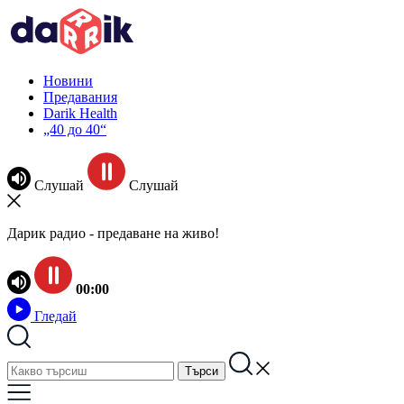
Новини
Предавания
Darik Health
„40 до 40“
Слушай
Слушай
Дарик радио - предаване на живо!
00:00
Гледай