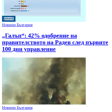
Новини България
„Галъп“: 42% одобрение на
правителството на Радев след първите
100 дни управление
Новини България