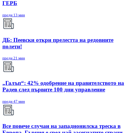
ГЕРБ
преди 13 мин
ДБ: Пеевски откри прелестта на редовните
полети!
преди 21 мин
„Галъп“: 42% одобрение на правителството на
Радев след първите 100 дни управление
преди 47 мин
Все повече случаи на западнонилска треска в
Европа, Гърция е сред най-засегнатите страни