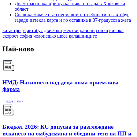
Двама загинаха при руска атака по гара в Харковска
област
Свалиха момче със специални потребности от автобус
заради изтекла карта и го оставиха в 37-градусова жега
катастрофа
автобус
две коли
жертви
ранени
гонка
висока
скорост
софия
челопешко шосе
калашниците
Най-ново
НМД: Насилието над деца няма приемлива
форма
преди 1 мин
Бюджет 2026: КС допусна за разглеждане
искането на омбудсмана и обедини тези на ПП и