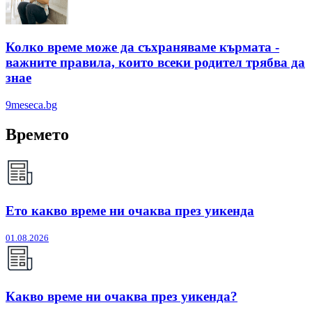
Колко време може да съхраняваме кърмата -
важните правила, които всеки родител трябва да
знае
9meseca.bg
Времето
Ето какво време ни очаква през уикенда
01.08.2026
Какво време ни очаква през уикенда?