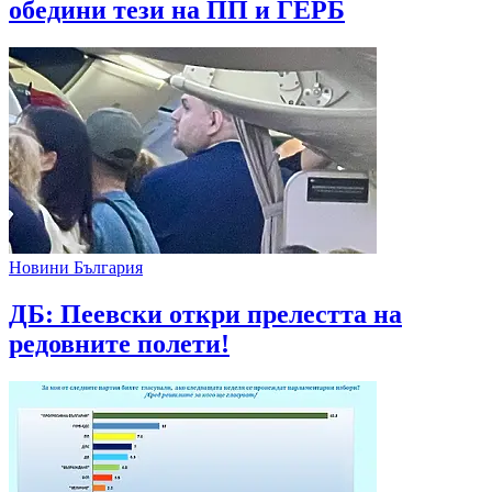
обедини тези на ПП и ГЕРБ
Новини България
ДБ: Пеевски откри прелестта на
редовните полети!