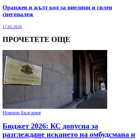
Оранжев и жълт код за виелици и силен
снеговалеж
17.02.2026
ПРОЧЕТЕТЕ ОЩЕ
Новини България
Бюджет 2026: КС допусна за
разглеждане искането на омбудсмана и