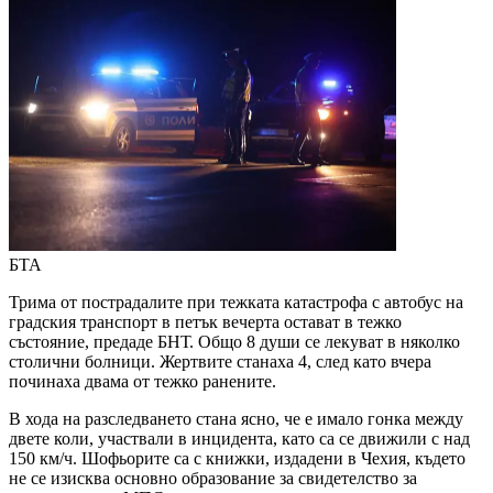
БТА
Трима от пострадалите при тежката катастрофа с автобус на
градския транспорт в петък вечерта остават в тежко
състояние, предаде БНТ. Общо 8 души се лекуват в няколко
столични болници. Жертвите станаха 4, след като вчера
починаха двама от тежко ранените.
В хода на разследването стана ясно, че е имало гонка между
двете коли, участвали в инцидента, като са се движили с над
150 км/ч. Шофьорите са с книжки, издадени в Чехия, където
не се изисква основно образование за свидетелство за