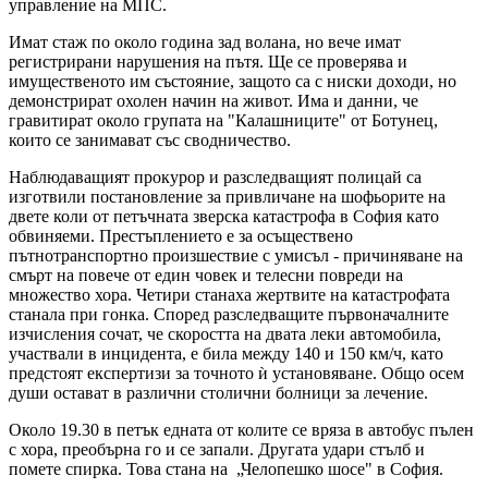
управление на МПС.
Имат стаж по около година зад волана, но вече имат
регистрирани нарушения на пътя. Ще се проверява и
имущественото им състояние, защото са с ниски доходи, но
демонстрират охолен начин на живот. Има и данни, че
гравитират около групата на "Калашниците" от Ботунец,
които се занимават със сводничество.
Наблюдаващият прокурор и разследващият полицай са
изготвили постановление за привличане на шофьорите на
двете коли от петъчната зверска катастрофа в София като
обвиняеми. Престъплението е за осъществено
пътнотранспортно произшествие с умисъл - причиняване на
смърт на повече от един човек и телесни повреди на
множество хора. Четири станаха жертвите на катастрофата
станала при гонка. Според разследващите първоначалните
изчисления сочат, че скоростта на двата леки автомобила,
участвали в инцидента, е била между 140 и 150 км/ч, като
предстоят експертизи за точното ѝ установяване. Общо осем
души остават в различни столични болници за лечение.
Около 19.30 в петък едната от колите се вряза в автобус пълен
с хора, преобърна го и се запали. Другата удари стълб и
помете спирка. Това стана на „Челопешко шосе" в София.