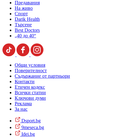
Предавания
На живо
Спорт
Darik Health
Търсене
Best Doctors
„40 до 40“
Общи условия
Поверителност
Съдържание от партньори
Контакти
Етичен кодекс
Всички статии
Ключови думи
Реклама
За нас
Dsport.bg
9meseca.bg
Idei.bg