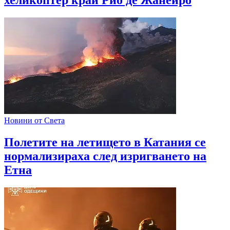
хеликоптер край Рио де Жанейро
Новини от Света
Полетите на летището в Катания се
нормализираха след изригването на
Етна