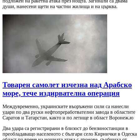
подложен на ракетна атака през нощта. Загинали са двама
души, нанесени щети на частни жилища и на църква.
Товарен самолет изчезна над Арабско
море, тече издирвателна операция
Междувременно, украинските въоръжени сили са нанесли
удари по два руски нефтопреработвателни завода в областите
Саратов и Татарстан, както и по летище в област Воронеж.ю
Два удара са регистрирани в близост до бензиностанции в
преобладаващо населеното с българи село Кирнички в Одеска
област по време на нощната атака с дронове, съобщиха от