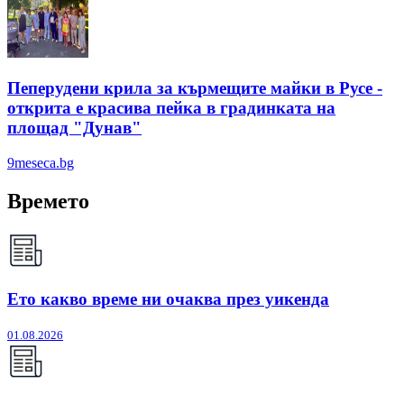
Пеперудени крила за кърмещите майки в Русе -
открита е красива пейка в градинката на
площад "Дунав"
9meseca.bg
Времето
Ето какво време ни очаква през уикенда
01.08.2026