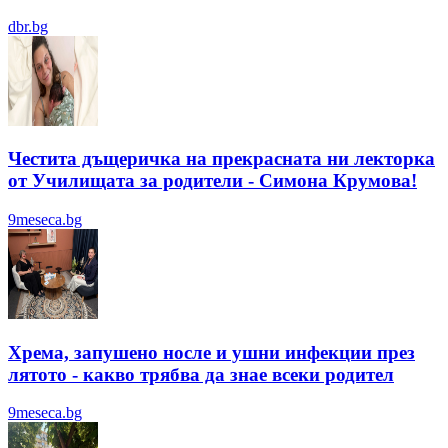
dbr.bg
Честита дъщеричка на прекрасната ни лекторка
от Училищата за родители - Симона Крумова!
9meseca.bg
Хрема, запушено носле и ушни инфекции през
лятотo - какво трябва да знае всеки родител
9meseca.bg