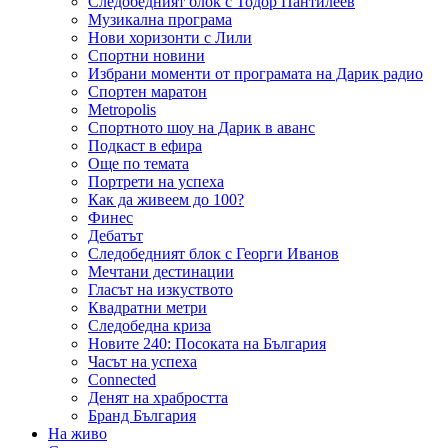
Следобедният блок с Тодор Пантилеев
Музикална програма
Нови хоризонти с Лили
Спортни новини
Избрани моменти от програмата на Дарик радио
Спортен маратон
Metropolis
Спортното шоу на Дарик в аванс
Подкаст в ефира
Още по темата
Портрети на успеха
Как да живеем до 100?
Финес
Дебатът
Следобедният блок с Георги Иванов
Мечтани дестинации
Гласът на изкуството
Квадратни метри
Следобедна криза
Новите 240: Посоката на България
Часът на успеха
Connected
Денят на храбростта
Бранд България
На живо