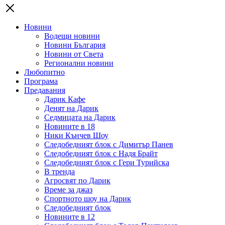
Новини
Водещи новини
Новини България
Новини от Света
Регионални новини
Любопитно
Програма
Предавания
Дарик Кафе
Денят на Дарик
Седмицата на Дарик
Новините в 18
Ники Кънчев Шоу
Следобедният блок с Димитър Панев
Следобедният блок с Надя Брайт
Следобедният блок с Гери Турийска
В тренда
Агросвят по Дарик
Време за джаз
Спортното шоу на Дарик
Следобедният блок
Новините в 12