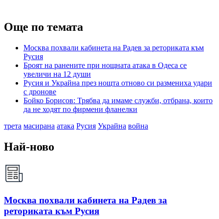
Още по темата
Москва похвали кабинета на Радев за реториката към
Русия
Броят на ранените при нощната атака в Одеса се
увеличи на 12 души
Русия и Украйна през нощта отново си размениха удари
с дронове
Бойко Борисов: Трябва да имаме служби, отбрана, които
да не ходят по фирмени фланелки
трета
масирана
атака
Русия
Украйна
война
Най-ново
Москва похвали кабинета на Радев за
реториката към Русия