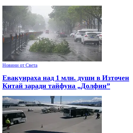
Новини от Света
Евакуираха над 1 млн. души в Източен
Китай заради тайфуна „Долфин”