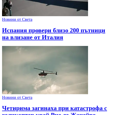
Новини от Света
Испания провери близо 200 пътници
на влизане от Италия
Новини от Света
Четирима загинаха при катастрофа с