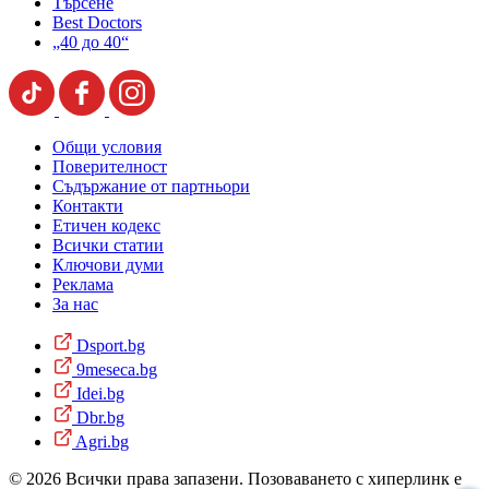
Търсене
Best Doctors
„40 до 40“
Общи условия
Поверителност
Съдържание от партньори
Контакти
Етичен кодекс
Всички статии
Ключови думи
Реклама
За нас
Dsport.bg
9meseca.bg
Idei.bg
Dbr.bg
Agri.bg
© 2026 Всички права запазени. Позоваването с хиперлинк е