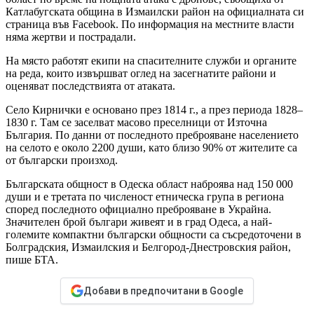
Катлабугската община в Измаилски район на официалната си
страница във Facebook. По информация на местните власти
няма жертви и пострадали.
На място работят екипи на спасителните служби и органите
на реда, които извършват оглед на засегнатите райони и
оценяват последствията от атаката.
Село Кирнички е основано през 1814 г., а през периода 1828–
1830 г. Там се заселват масово преселници от Източна
България. По данни от последното преброяване населението
на селото е около 2200 души, като близо 90% от жителите са
от български произход.
Българската общност в Одеска област наброява над 150 000
души и е третата по численост етническа група в региона
според последното официално преброяване в Украйна.
Значителен брой българи живеят и в град Одеса, а най-
големите компактни български общности са съсредоточени в
Болградския, Измаилския и Белгород-Днестровския район,
пише БТА.
Добави в предпочитани в Google