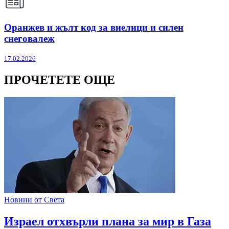
Оранжев и жълт код за виелици и силен
снеговалеж
17.02.2026
ПРОЧЕТЕТЕ ОЩЕ
Новини от Света
Израел отхвърли плана за мир в Газа