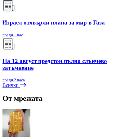
Израел отхвърли плана за мир в Газа
преди 1 час
На 12 август предстои пълно слънчево
затъмнение
преди 2 часа
Всички
От мрежата