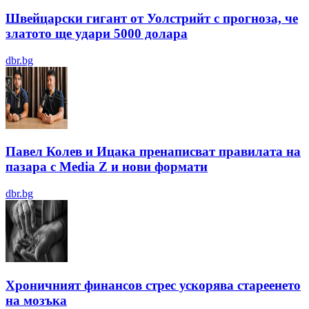
Швейцарски гигант от Уолстрийт с прогноза, че
златото ще удари 5000 долара
dbr.bg
Павел Колев и Ицака пренаписват правилата на
пазара с Media Z и нови формати
dbr.bg
Хроничният финансов стрес ускорява стареенето
на мозъка