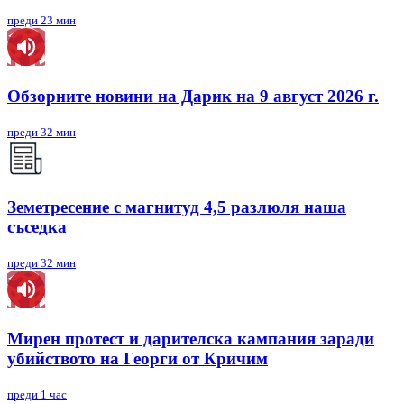
преди 23 мин
Обзорните новини на Дарик на 9 август 2026 г.
преди 32 мин
Земетресение с магнитуд 4,5 разлюля наша
съседка
преди 32 мин
Мирен протест и дарителска кампания заради
убийството на Георги от Кричим
преди 1 час