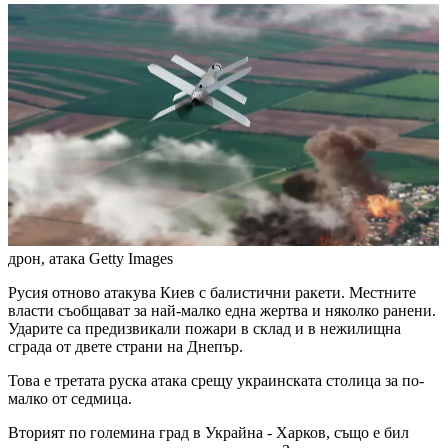
дрон, атака
Getty Images
Русия отново атакува Киев с балистични ракети. Местните
власти съобщават за най-малко една жертва и няколко ранени.
Ударите са предизвикали пожари в склад и в нежилищна
сграда от двете страни на Днепър.
Това е третата руска атака срещу украинската столица за по-
малко от седмица.
Вторият по големина град в Украйна - Харков, също е бил