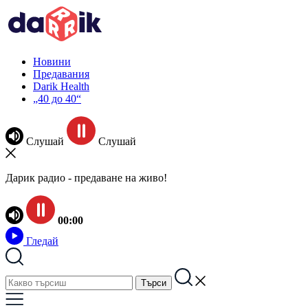
Новини
Предавания
Darik Health
„40 до 40“
Слушай
Слушай
Дарик радио - предаване на живо!
00:00
Гледай