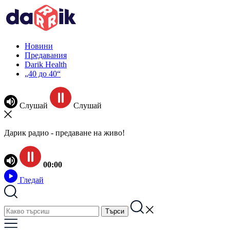
Новини
Предавания
Darik Health
„40 до 40“
Слушай
Слушай
Дарик радио - предаване на живо!
00:00
Гледай