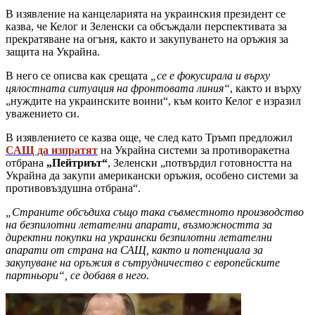
В изявление на канцеларията на украинския президент се
казва, че Келог и Зеленски са обсъждали перспективата за
прекратяване на огъня, както и закупуването на оръжия за
защита на Украйна.
В него се описва как срещата
„се е фокусирала и върху
цялостната ситуация на фронтовата линия“
, както и върху
„нуждите на украинските воини“, към които Келог е изразил
уважението си.
В изявлението се казва още, че след като Тръмп предложил
САЩ да изпратят
на Украйна системи за противоракетна
отбрана
„Пейтриът“
, Зеленски „потвърдил готовността на
Украйна да закупи американски оръжия, особено системи за
противовъздушна отбрана“.
„Страните обсъдиха също така съвместното производство
на безпилотни летателни апарати, възможността за
директни покупки на украински безпилотни летателни
апарати от страна на САЩ, както и потенциала за
закупуване на оръжия в сътрудничество с европейските
партньори“, се добавя в него.