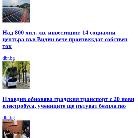
Над 800 хил. лв. инвестиция: 14 социални
центъра във Видин вече произвеждат собствен
ток
dbr.bg
Пловдив обновява градския транспорт с 20 нови
електробуса, учениците ще пътуват безплатно
dbr.bg