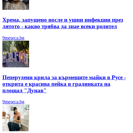
Хрема, запушено носле и ушни инфекции през
лятотo - какво трябва да знае всеки родител
9meseca.bg
Пеперудени крила за кърмещите майки в Русе -
открита е красива пейка в градинката на
площад "Дунав"
9meseca.bg