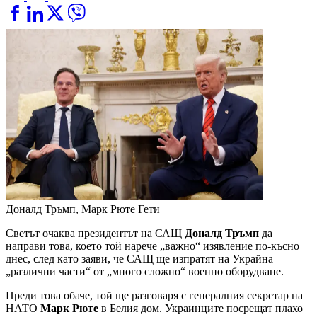
Доналд Тръмп, Марк Рюте
Гети
Светът очаква президентът на САЩ
Доналд Тръмп
да
направи това, което той нарече „важно“ изявление по-късно
днес, след като заяви, че САЩ ще изпратят на Украйна
„различни части“ от „много сложно“ военно оборудване.
Преди това обаче, той ще разговаря с генералния секретар на
НАТО
Марк Рюте
в Белия дом. Украинците посрещат плахо