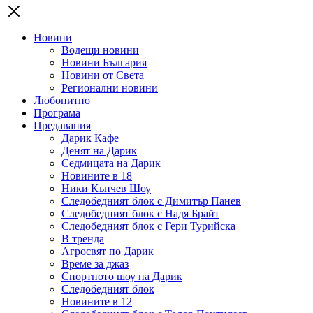
Новини
Водещи новини
Новини България
Новини от Света
Регионални новини
Любопитно
Програма
Предавания
Дарик Кафе
Денят на Дарик
Седмицата на Дарик
Новините в 18
Ники Кънчев Шоу
Следобедният блок с Димитър Панев
Следобедният блок с Надя Брайт
Следобедният блок с Гери Турийска
В тренда
Агросвят по Дарик
Време за джаз
Спортното шоу на Дарик
Следобедният блок
Новините в 12