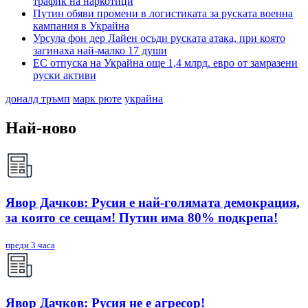
трафик на наркотици
Путин обяви промени в логистиката за руската военна
кампания в Украйна
Урсула фон дер Лайен осъди руската атака, при която
загинаха най-малко 17 души
ЕС отпуска на Украйна още 1,4 млрд. евро от замразени
руски активи
доналд тръмп
марк рюте
украйна
Най-ново
Явор Дачков: Русия е най-голямата демокрация,
за която се сещам! Путин има 80% подкрепа!
преди 3 часа
Явор Дачков: Русия не е агресор!