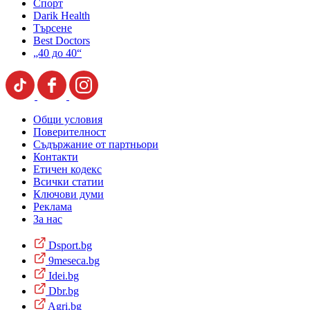
Спорт
Darik Health
Търсене
Best Doctors
„40 до 40“
Общи условия
Поверителност
Съдържание от партньори
Контакти
Етичен кодекс
Всички статии
Ключови думи
Реклама
За нас
Dsport.bg
9meseca.bg
Idei.bg
Dbr.bg
Agri.bg