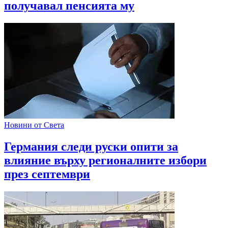
получавал пенсията му
Новини от Света
Германия следи руски опити за
влияние върху регионалните избори
през септември