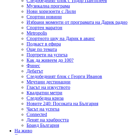
Следобедният блок с Тодор Пантилеев
Музикална програма
Нови хоризонти с Лили
Спортни новини
Избрани моменти от програмата на Дарик радио
Спортен маратон
Metropolis
Спортното шоу на Дарик в аванс
Подкаст в ефира
Още по темата
Портрети на успеха
Как да живеем до 100?
Финес
Дебатът
Следобедният блок с Георги Иванов
Мечтани дестинации
Гласът на изкуството
Квадратни метри
Следобедна криза
Новите 240: Посоката на България
Часът на успеха
Connected
Денят на храбростта
Бранд България
На живо